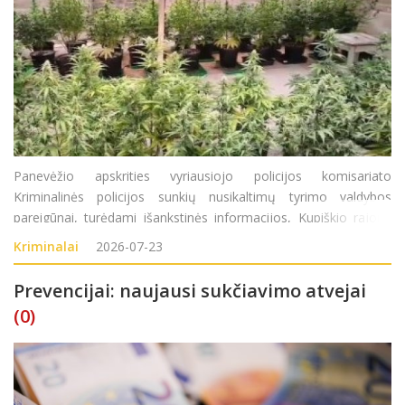
Panevėžio apskrities vyriausiojo policijos komisariato
Kriminalinės policijos sunkių nusikaltimų tyrimo valdybos
pareigūnai, turėdami išankstinės informacijos, Kupiškio rajone
surado didelį kiekį sodyboje auginamų kanapių augalų. Atlikę
Kriminalai
2026-07-23
kratą Kupiškio rajono gyventojo (
Prevencijai: naujausi sukčiavimo atvejai
(0)