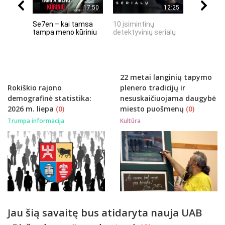
17:50
12:25
Se7en – kai tamsa
10 įsimintinų
10 įtempt
tampa meno kūriniu
detektyvinių serialų
stingdanč
istorijų
22 metai langinių tapymo
Rokiškio rajono
plenero tradicijų ir
demografinė statistika:
nesuskaičiuojama daugybė
2026 m. liepa
(0)
miesto puošmenų
(0)
Trumpa informacija
Kultūra
Jau šią savaitę bus atidaryta nauja UAB