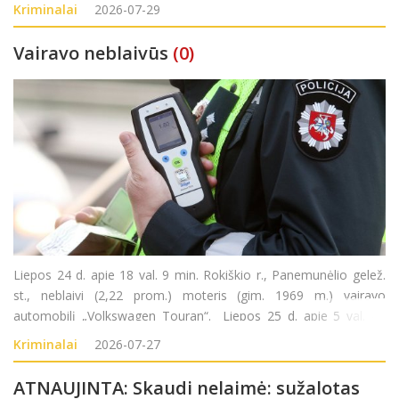
trečiadienį į Kaišiadorių rajono policijos komisariatą kreipėsi
Kriminalai
2026-07-29
1946 metai
Vairavo neblaivūs
(0)
Liepos 24 d. apie 18 val. 9 min. Rokiškio r., Panemunėlio gelež.
st., neblaivi (2,22 prom.) moteris (gim. 1969 m.) vairavo
automobilį „Volkswagen Touran“. Liepos 25 d. apie 5 val. 40
min. Rokiškio r., Kazliškėlio k., neblaivus (1,88 prom.) vyras (gim.
Kriminalai
2026-07-27
2008 m.)
ATNAUJINTA: Skaudi nelaimė: sužalotas