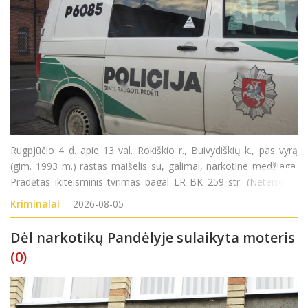
Rugpjūčio 4 d. apie 13 val. Rokiškio r., Buivydiškių k., pas vyrą
(gim. 1993 m.) rastas maišelis su, galimai, narkotine medžiaga.
Pradėtas ikiteisminis tyrimas pagal LR BK 259 str. (Neteisėtas
disponavimas narkotinėmis ar psichotropinėmis medžiagomis
Kriminalai
2026-08-05
be tikslo jas platinti
Dėl narkotikų Pandėlyje sulaikyta moteris
(0)