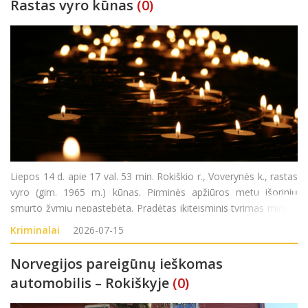
Rastas vyro kūnas
(0)
Liepos 14 d. apie 17 val. 53 min. Rokiškio r., Voverynės k., rastas
vyro (gim. 1965 m.) kūnas. Pirminės apžiūros metu išorinių
smurto žymių nepastebėta. Pradėtas ikiteisminis tyrimas mirties
priežasčiai nustatyti.
Kriminalai
2026-07-15
Norvegijos pareigūnų ieškomas
automobilis – Rokiškyje
(0)