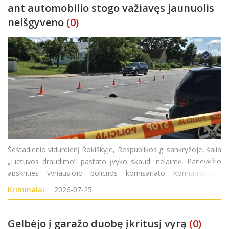
ant automobilio stogo važiavęs jaunuolis
neišgyveno
(0)
Šeštadienio vidurdienį Rokiškyje, Respublikos g. sankryžoje, šalia
„Lietuvos draudimo“ pastato įvyko skaudi nelaimė. Panevėžio
apskrities vyriausiojo policijos komisariato Komunikacijos
poskyrio vyriausioji specialistė Akvilė Aleksejeva „Rokiškio
Kriminalai
2026-07-25
Gelbėjo į garažo duobę įkritusį vyrą
(0)