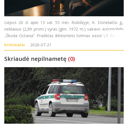
Liepos 20 d. apie 13 val. 55 min. Rokiškyje, K. Donelaičio g.,
neblaivus (2,89 prom.) vyras (gim. 1972 m.) vairavo automobilis
„Škoda Octavia“. Pradėtas ikiteisminis tyrimas pagal LR BK 281
str. (Kelių transporto eismo saugumo ar transporto priemonių
Kriminalai
2026-07-21
eksploatavimo taisykli
Skriaudė nepilnametę
(0)