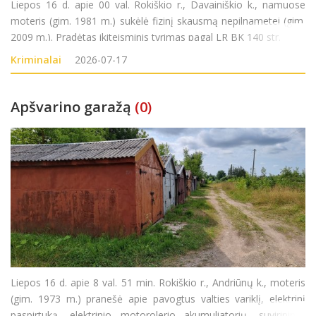
Liepos 16 d. apie 00 val. Rokiškio r., Davainiškio k., namuose
moteris (gim. 1981 m.) sukėlė fizinį skausmą nepilnametei (gim.
2009 m.). Pradėtas ikiteisminis tyrimas pagal LR BK 140 str.
Kriminalai
2026-07-17
Apšvarino garažą
(0)
Liepos 16 d. apie 8 val. 51 min. Rokiškio r., Andriūnų k., moteris
(gim. 1973 m.) pranešė apie pavogtus valties variklį, elektrinį
paspirtuką, elektrinio motorolerio akumuliatorių, suvirinimo