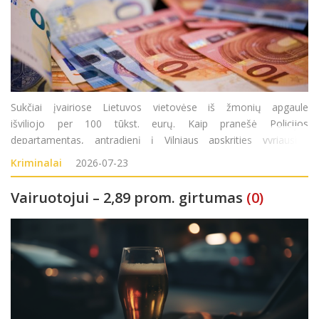
Sukčiai įvairiose Lietuvos vietovėse iš žmonių apgaule
išviliojo per 100 tūkst. eurų. Kaip pranešė Policijos
departamentas, antradienį į Vilniaus apskrities vyriausiąjį
policijos komisariatą (AVPK) kreipėsi 1950 metais gimusi
Kriminalai
2026-07-23
moteris. Ji pranešė, kad pirmadienį
Vairuotojui – 2,89 prom. girtumas
(0)