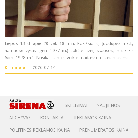
Liepos 13 d. apie 20 val. 18 min. Rokiškio r., Juodupės mstl.,
namuose vyras (gim. 1977 m.) sukėlė fizinį skausmą moteriai
(gim. 1978 m.). Nusikalstamos veikos padarymu įtariamas vyras
sulaikytas. Pradėtas ikiteisminis tyrimas pagal LR BK 140 str.
Kriminalai
2026-07-14
SKELBIMAI
NAUJIENOS
ARCHYVAS
KONTAKTAI
REKLAMOS KAINA
POLITINĖS REKLAMOS KAINA
PRENUMERATOS KAINA