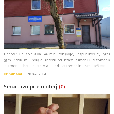
Liepos 13 d. apie 8 val. 46 min. Rokiškyje, Respublikos g., vyras
(gim. 1998 m.) norėjo registruoti kitam asmeniui automobilį
„Citroen“, bet nustatyta, kad automobilis yra ieškomas
Norvegijoje. Pradėtas ikiteisminis tyrimas pagal LR BK 189 str.
Kriminalai
2026-07-14
Smurtavo prie moterį
(0)