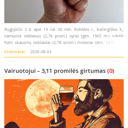
Rugpjūčio 2 d. apie 19 val. 30 min. Rokiškio r., Kačergiškio k.,
namuose neblaivus (2,76 prom.) vyras (gim. 1965 m.) sukėlė
fizinį skausmą neblaiviai (2,78 prom.) moteriai (gim. 1975 m.).
Nusikalstamos veikos padarymu įtariamas vyras sulaikytas.
Kriminalai
2026-08-03
Pradėtas ikiteisminis tyrimas pagal LR
Vairuotojui – 3,11 promilės girtumas
(0)