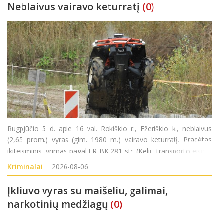
Neblaivus vairavo keturratį
(0)
Rugpjūčio 5 d. apie 16 val. Rokiškio r., Ežeriškio k., neblaivus
(2,65 prom.) vyras (gim. 1980 m.) vairavo keturratį. Pradėtas
ikiteisminis tyrimas pagal LR BK 281 str. (Kelių transporto eismo
saugumo ar transporto priemonių eksploatavimo taisyklių
Kriminalai
2026-08-06
pažeidimas).
Įkliuvo vyras su maišeliu, galimai,
narkotinių medžiagų
(0)