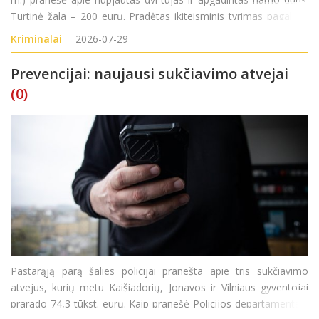
Turtinė žala – 200 eurų. Pradėtas ikiteisminis tyrimas pagal LR
BK 187 str. (Turto sunaikinimas ar sugadinimas).
Kriminalai
2026-07-29
Prevencijai: naujausi sukčiavimo atvejai
(0)
Pastarąją parą šalies policijai pranešta apie tris sukčiavimo
atvejus, kurių metu Kaišiadorių, Jonavos ir Vilniaus gyventojai
prarado 74,3 tūkst. eurų. Kaip pranešė Policijos departamentas,