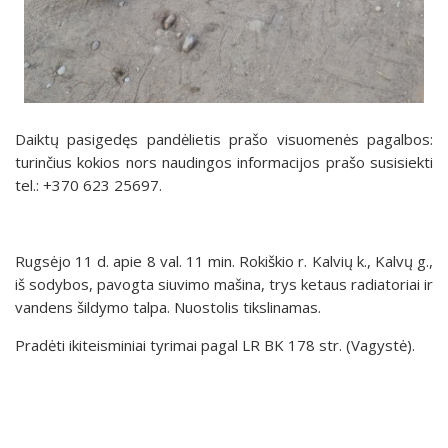
Daiktų pasigedęs pandėlietis prašo visuomenės pagalbos:
turinčius kokios nors naudingos informacijos prašo susisiekti
tel.: +370 623 25697.
Rugsėjo 11 d. apie 8 val. 11 min. Rokiškio r. Kalvių k., Kalvų g.,
iš sodybos, pavogta siuvimo mašina, trys ketaus radiatoriai ir
vandens šildymo talpa. Nuostolis tikslinamas.
Pradėti ikiteisminiai tyrimai pagal LR BK 178 str. (Vagystė).