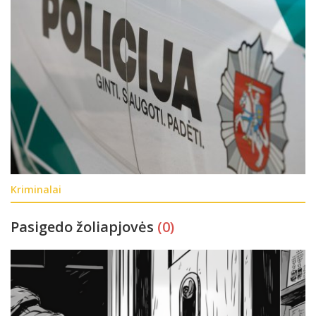
Kriminalai
Pasigedo žoliapjovės
(0)