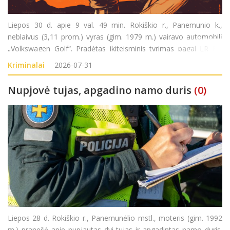
Liepos 30 d. apie 9 val. 49 min. Rokiškio r., Panemunio k.,
neblaivus (3,11 prom.) vyras (gim. 1979 m.) vairavo automobilį
„Volkswagen Golf“. Pradėtas ikiteisminis tyrimas pagal LR BK
281 str.(Kelių transporto eismo saugumo ar transporto
Kriminalai
2026-07-31
priemonių eksploatavimo taisyklių pažeidim
Nupjovė tujas, apgadino namo duris
(0)
Liepos 28 d. Rokiškio r., Panemunėlio mstl., moteris (gim. 1992
m.) pranešė apie nupjautas dvi tujas ir apgadintas namo duris.