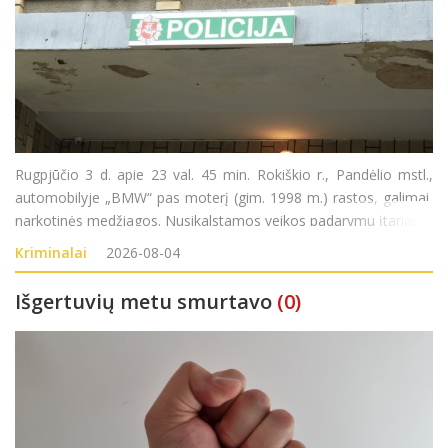
Rugpjūčio 3 d. apie 23 val. 45 min. Rokiškio r., Pandėlio mstl.,
automobilyje „BMW“ pas moterį (gim. 1998 m.) rastos, galimai,
narkotinės medžiagos. Nusikalstamos veikos padarymu įtariama
moteris sulaikyta. Pradėtas ikiteisminis tyrimas pagal LR BK 259
Kriminalai
2026-08-04
str. (Neteisėtas disponavim
Išgertuvių metu smurtavo
(0)