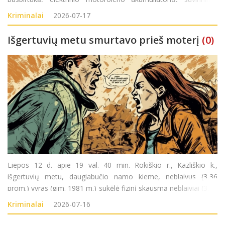
aparatą, orapūtę, kampinį šlifuoklį iš garažo. Turtinė žala
Kriminalai
2026-07-17
tikslinama. Pradėta
Išgertuvių metu smurtavo prieš moterį
(0)
Liepos 12 d. apie 19 val. 40 min. Rokiškio r., Kazliškio k.,
išgertuvių metu, daugiabučio namo kieme, neblaivus (3,36
prom.) vyras (gim. 1981 m.) sukėlė fizinį skausmą neblaiviai (3,33
prom.) moteriai (gim. 1989 m.). Pradėtas ikiteisminis tyrimas
Kriminalai
2026-07-16
pagal LR BK 140 str.