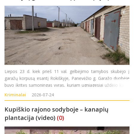
Liepos 23 d. kiek prieš 11 val. gelbėjimo tarnybos skubėjo į
garažų korpusą esantį Rokiškyje, Panevėžio g. Garažo duobėje
buvo įkritęs sąmoningas vyras, kuriam ugniagesiai uždėjo kaklo
įtvarą, iškėlė jį iš garažo duobės ir perdavė greitosios medicinos
Kriminalai
2026-07-24
pagalbos medikams.
Kupiškio rajono sodyboje – kanapių
plantacija (video)
(0)