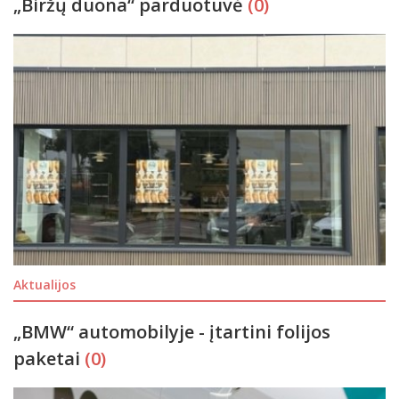
„Biržų duona“ parduotuvė
(0)
Aktualijos
„BMW“ automobilyje - įtartini folijos
paketai
(0)