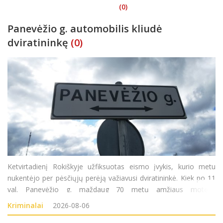
(0)
Panevėžio g. automobilis kliudė
dviratininkę
(0)
Ketvirtadienį Rokiškyje užfiksuotas eismo įvykis, kurio metu
nukentėjo per pėsčiųjų perėją važiavusi dviratininkė. Kiek po 11
val. Panevėžio g. maždaug 70 metų amžiaus moteris
važiuodama dviračiu kirto pėsčiųjų perėją. Tuo pačiu metu
Kriminalai
2026-08-06
važiavusi automobilio vairuotoja nespėjo laiku sustabdyti