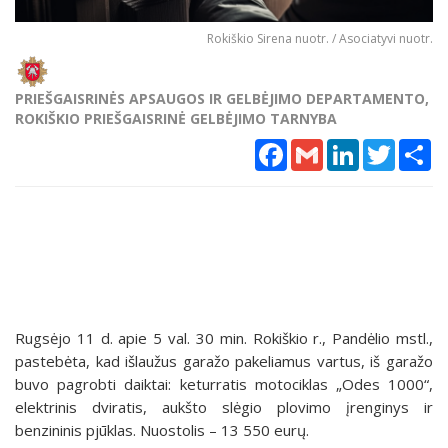
Rokiškio Sirena nuotr. / Asociatyvi nuotr.
PRIEŠGAISRINĖS APSAUGOS IR GELBĖJIMO DEPARTAMENTO,
ROKIŠKIO PRIEŠGAISRINĖ GELBĖJIMO TARNYBA
Facebook
Gmail
LinkedIn
Twitter
Sh
Rugsėjo 11 d. apie 5 val. 30 min. Rokiškio r., Pandėlio mstl.,
pastebėta, kad išlaužus garažo pakeliamus vartus, iš garažo
buvo pagrobti daiktai: keturratis motociklas „Odes 1000“,
elektrinis dviratis, aukšto slėgio plovimo įrenginys ir
benzininis pjūklas. Nuostolis – 13 550 eurų.