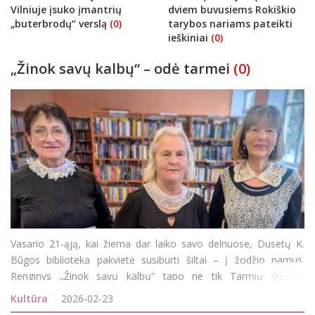
Vilniuje įsuko įmantrių
dviem buvusiems Rokiškio
„buterbrodų“ verslą
(0)
tarybos nariams pateikti
ieškiniai
(0)
„Žinok savų kalbų“ – odė tarmei
(0)
Vasario 21-ąją, kai žiema dar laiko savo delnuose, Dusetų K.
Būgos biblioteka pakvietė susiburti šiltai – į žodžio namus.
Renginys „Žinok savų kalbų“ tapo ne tik Tarmių dienos,
Tarptautinės gimtosios kalbos dienos minėjimu, bet ir
Kultūra
2026-02-23
pasitikrinimu: ar dar girdime savąją tarmę,