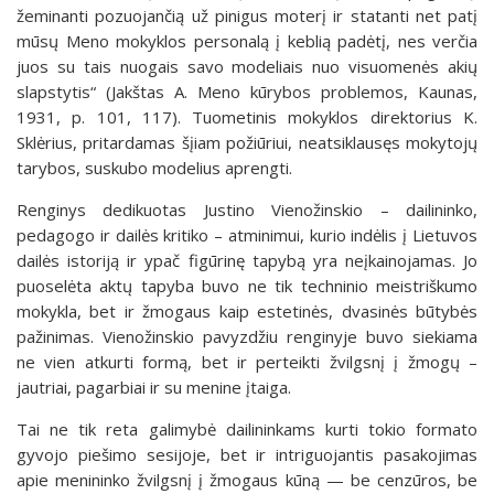
žeminanti pozuojančią už pinigus moterį ir statanti net patį
mūsų Meno mokyklos personalą į keblią padėtį, nes verčia
juos su tais nuogais savo modeliais nuo visuomenės akių
slapstytis“ (Jakštas A. Meno kūrybos problemos, Kaunas,
1931, p. 101, 117). Tuometinis mokyklos direktorius K.
Sklėrius, pritardamas šįiam požiūriui, neatsiklausęs mokytojų
tarybos, suskubo modelius aprengti.
Renginys dedikuotas Justino Vienožinskio – dailininko,
pedagogo ir dailės kritiko – atminimui, kurio indėlis į Lietuvos
dailės istoriją ir ypač figūrinę tapybą yra neįkainojamas. Jo
puoselėta aktų tapyba buvo ne tik techninio meistriškumo
mokykla, bet ir žmogaus kaip estetinės, dvasinės būtybės
pažinimas. Vienožinskio pavyzdžiu renginyje buvo siekiama
ne vien atkurti formą, bet ir perteikti žvilgsnį į žmogų –
jautriai, pagarbiai ir su menine įtaiga.
Tai ne tik reta galimybė dailininkams kurti tokio formato
gyvojo piešimo sesijoje, bet ir intriguojantis pasakojimas
apie menininko žvilgsnį į žmogaus kūną — be cenzūros, be