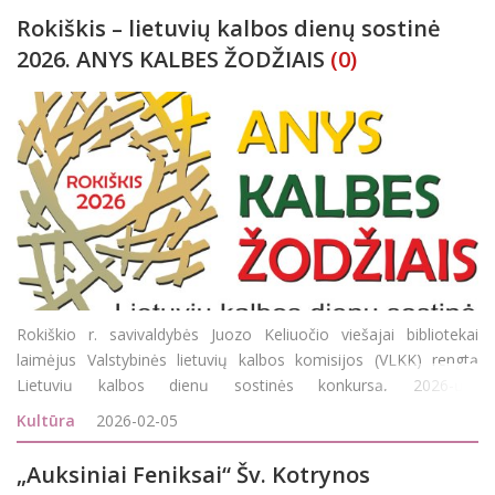
Rokiškis – lietuvių kalbos dienų sostinė
2026. ANYS KALBES ŽODŽIAIS
(0)
Rokiškio r. savivaldybės Juozo Keliuočio viešajai bibliotekai
laimėjus Valstybinės lietuvių kalbos komisijos (VLKK) rengtą
Lietuvių kalbos dienų sostinės konkursą, 2026-ųjų
Lietuvių kalbos dienų sostine skelbiamas Rokiškis! Šis titulas bus
Kultūra
2026-02-05
iškilmingai sut
„Auksiniai Feniksai“ Šv. Kotrynos