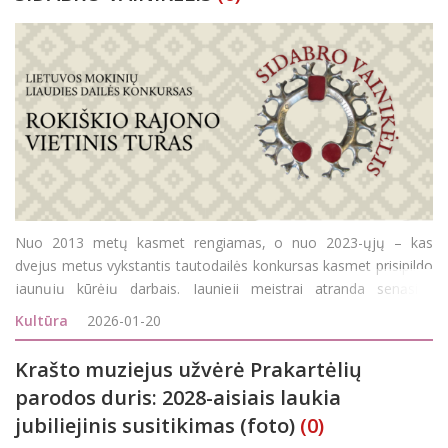
Nuo 2013 metų kasmet rengiamas, o nuo 2023-ųjų – kas
dvejus metus vykstantis tautodailės konkursas kasmet prisipildo
jaunųjų kūrėjų darbais. Jaunieji meistrai atranda senąsias
lietuvių tautos meno tradicijas, amatus ir savo kūryba suteikia
Kultūra
2026-01-20
jiems naują gyvybę. Tai vienas svarbiausių būdų i&scar
Krašto muziejus užvėrė Prakartėlių
parodos duris: 2028-aisiais laukia
jubiliejinis susitikimas (foto)
(0)