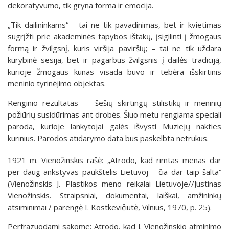
dekoratyvumo, tik gryna forma ir emocija.
„Tik dailininkams“ - tai ne tik pavadinimas, bet ir kvietimas
sugrįžti prie akademinės tapybos ištakų, įsigilinti į žmogaus
formą ir žvilgsnį, kuris viršija paviršių; – tai ne tik uždara
kūrybinė sesija, bet ir pagarbus žvilgsnis į dailės tradiciją,
kurioje žmogaus kūnas visada buvo ir tebėra išskirtinis
meninio tyrinėjimo objektas.
Renginio rezultatas — šešių skirtingų stilistikų ir meninių
požiūrių susidūrimas ant drobės. Šiuo metu rengiama speciali
paroda, kurioje lankytojai galės išvysti Muziejų nakties
kūrinius. Parodos atidarymo data bus paskelbta netrukus.
1921 m. Vienožinskis rašė: „Atrodo, kad rimtas menas dar
per daug ankstyvas paukštelis Lietuvoj – čia dar taip šalta“
(Vienožinskis J. Plastikos meno reikalai Lietuvoje//Justinas
Vienožinskis. Straipsniai, dokumentai, laiškai, amžininkų
atsiminimai / parengė I. Kostkevičiūtė, Vilnius, 1970, p. 25).
Perfrazuodami sakome: Atrodo, kad J. Vienožinskio atminimo