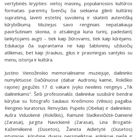
vertybinės krypties: vietoj masinių, populiariosios kultūros
formatais paremtų švenčių čia siekiama gilinti kultūrinį
supratimą, lavinti estetinį suvokimą ir skatinti autentišką
kūrybiškumą. Muziejus savo renginiais nepataikauja
paviršutiniam skoniui, o atsakingai kuria turinį, padedantį
lankytojams augti – tiek kaip žiūrovams, tiek kaip kūrėjams.
Edukacija čia suprantama ne kaip šabloninių užduočių
atlikimas, bet kaip įtraukus, gilus ir prasmingas santykis su
menu, istorija ir kultūra.
Justino Vienožinskio memorialiniame muziejuje, dailininko
numylėtuose Dačiūnuose (dabar Audronių kaime, Rokiškio
rajone) gegužės 17 d. vakare įvyko neeilinis renginys „Tik
dailininkams“. Šeši profesionalūs dailininkai susibūrė bendrai
kūrybai su fotografo Sauliaus Kreišmono (Vilnius) pagalba.
Renginio kuratorius Rimvydas Pupelis (Obeliai) ir dailininkės
Aušra Viduolienė (Rokiškis), Ramunė Sladkevičiūtė-Dainienė
(Zarasai), Jurgita Navickienė (Zarasai), Lina Brogaitė-
Kažemėkienė (Dusetos), Žaneta Aidietytė (Dusetos)
intymioje, kūrybine dvasia persmelktoje aplinkoje piešė ir