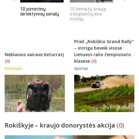
10 įsimintinų
10 įtemptų, kraują
„Septynių
detektyvinių serialų
stingdančių kino
Riteris" – 
istorijų
paprastu
Prieš „Rokiškio Grand Rally“
– intriga beveik visose
Neblaivus vairavo keturratį
Lietuvos ralio čempionato
(0)
klasėse
(0)
Kriminalai
Sportas
Rokiškyje – kraujo donorystės akcija
(0)