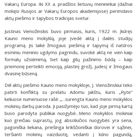
Vakarų Europa. Iki XX a. pradžios lietuvių menininkai (dažnai
mokęsi Rusijos ar Vakarų Europos akademijose) perimdavo
aktų piešimo ir tapybos tradicijas svetur.
Justinas Vienožinskis buvo pirmasis, kuris, 1922 m. įkūręs
Kauno meno mokyklą, joje įvedė aktą į dailės studijų
programą. Jis laikė žmogaus piešimą ir tapymą iš natūros
esminiu meninio ugdymo pagrindu, suvokė aktą ne vien kaip
formalų užsiėmimą, bet kaip gilų pažinimo būdą – kaip
priemonę perteikti emociją, plastinį grožį, judesį ir žmogaus
dvasinę būseną.
Dėl aktų piešimo Kauno meno mokykloje, J. Vienožinskiui teko
patirti konfliktą su prelatu Adomu Jakštu, kuris „Ryte“
keliuose numeriuose rašė: „…surengta Kauno meno mokyklos
mokinių darbų paroda. Ji pasižymėjo tuo, kad joje pirmą kartą
buvo parodyta publikai nuogybė…Meno mokyklos mokiniai
kuo greičiau suprastų, jog absoliučios nuogybės yra sena,
pagoniška liekana, priešinga krikščioniškai dorovei ir sąžinei,
teršianti mokinių vaizduotę, vedanti į kūno pagundą,