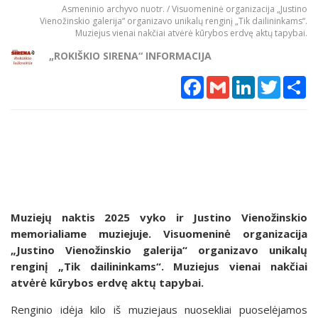
Asmeninio archyvo nuotr. / Visuomeninė organizacija „Justino
Vienožinskio galerija“ organizavo unikalų renginį „Tik dailininkams“.
Muziejus vienai nakčiai atvėrė kūrybos erdvę aktų tapybai.
„ROKIŠKIO SIRENA“ INFORMACIJA
Facebook
Gmail
LinkedIn
Twitter
Sh
Muziejų naktis 2025 vyko ir Justino Vienožinskio
memorialiame muziejuje. Visuomeninė organizacija
„Justino Vienožinskio galerija“ organizavo unikalų
renginį „Tik dailininkams“. Muziejus vienai nakčiai
atvėrė kūrybos erdvę aktų tapybai.
Renginio idėja kilo iš muziejaus nuosekliai puoselėjamos