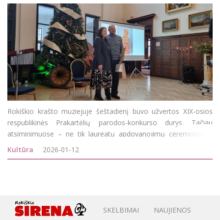
Rokiškio krašto muziejuje šeštadienį buvo užvertos XIX-osios
respublikinės Prakartėlių parodos-konkurso durys. Tačiau
atsiminimuose – ne tik laureatų apdovanojimų ceremonija ir
organizaciniai rūpesčiai, bet ir 3-4 muziejaus Prakartėlių
Kultūra
2026-01-12
kolekciją papildysiančios nauj
SKELBIMAI
NAUJIENOS