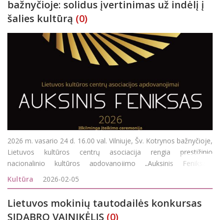
bažnyčioje: solidus įvertinimas už indėlį į
šalies kultūrą
(0)
2026 m. vasario 24 d. 16.00 val. Vilniuje, Šv. Kotrynos bažnyčioje,
Lietuvos kultūros centrų asociacija rengia prestižinio
nacionalinio kultūros apdovanojimo „Auksinis Feniksas“
iškilmingą įteikimo ceremoniją. Tai vienas svarbiausių šalies
Kultūra
2026-02-05
kultūros centrų bendruomenė
Lietuvos mokinių tautodailės konkursas
SIDABRO VAINIKĖLIS
(0)