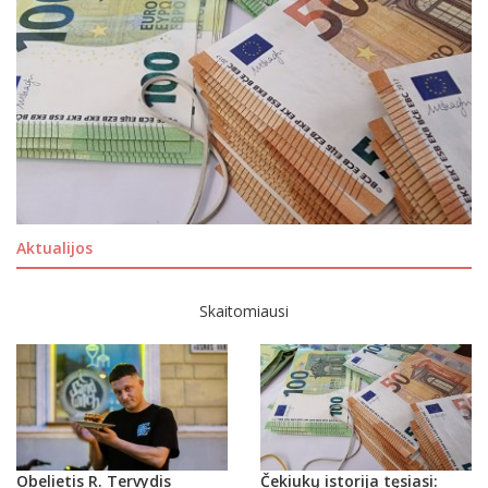
Aktualijos
Skaitomiausi
Obelietis R. Tervydis
Čekiukų istorija tęsiasi: