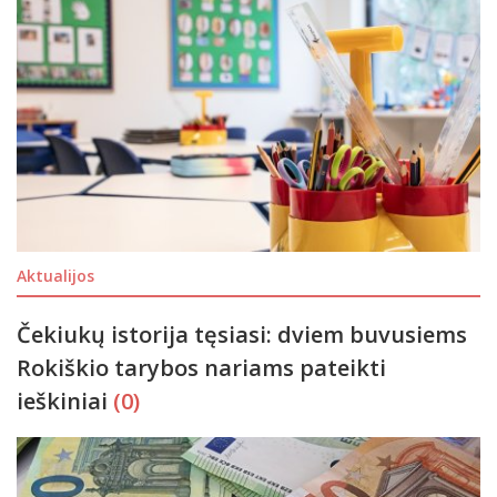
Aktualijos
Čekiukų istorija tęsiasi: dviem buvusiems
Rokiškio tarybos nariams pateikti
ieškiniai
(0)