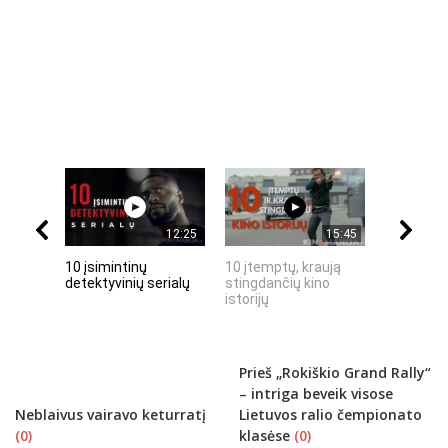
12:25
15:45
10 įsimintinų
10 įtemptų, kraują
„Septynių
detektyvinių serialų
stingdančių kino
Riteris" – 
istorijų
paprastu
Prieš „Rokiškio Grand Rally“
– intriga beveik visose
Neblaivus vairavo keturratį
Lietuvos ralio čempionato
(0)
klasėse
(0)