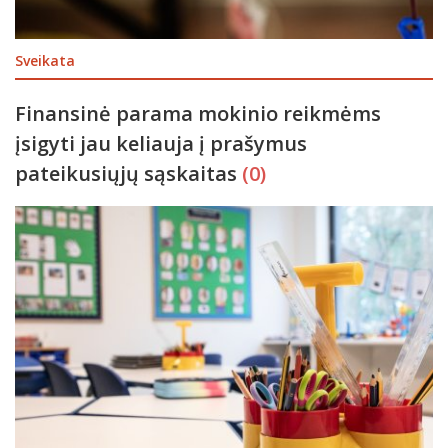
Sveikata
Finansinė parama mokinio reikmėms
įsigyti jau keliauja į prašymus
pateikusiųjų sąskaitas
(0)