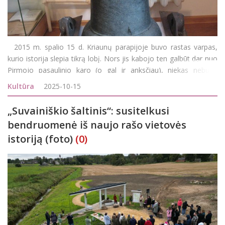
2015 m. spalio 15 d. Kriaunų parapijoje buvo rastas varpas,
kurio istorija slepia tikrą lobį. Nors jis kabojo ten galbūt dar nuo
Pirmojo pasaulinio karo (o gal ir anksčiau), niekas nebuvo
pastebėjęs, kad šis kuklus radinys – vienas seniausių Lietuvoje.
Kultūra
2025-10-15
Pagal formą, sienelių s
„Suvainiškio šaltinis“: susitelkusi
bendruomenė iš naujo rašo vietovės
istoriją (foto)
(0)