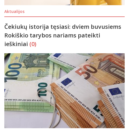
Aktualijos
Čekiukų istorija tęsiasi: dviem buvusiems
Rokiškio tarybos nariams pateikti
ieškiniai
(0)