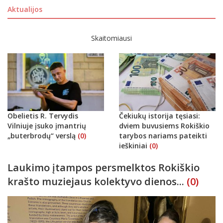
Aktualijos
Skaitomiausi
Obelietis R. Tervydis
Čekiukų istorija tęsiasi:
Vilniuje įsuko įmantrių
dviem buvusiems Rokiškio
„buterbrodų“ verslą
(0)
tarybos nariams pateikti
ieškiniai
(0)
Laukimo įtampos persmelktos Rokiškio
krašto muziejaus kolektyvo dienos...
(0)