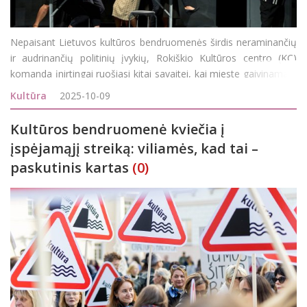
Nepaisant Lietuvos kultūros bendruomenės širdis neraminančių
ir audrinančių politinių įvykių, Rokiškio Kultūros centro (KC)
komanda įnirtingai ruošiasi kitai savaitei, kai mieste gaivinamąja
teatro doze džiugins tarptautinis teatrų festivalis „Theater
Kultūra
2025-10-09
Cluster“. Penkt
Kultūros bendruomenė kviečia į
įspėjamąjį streiką: viliamės, kad tai –
paskutinis kartas
(0)