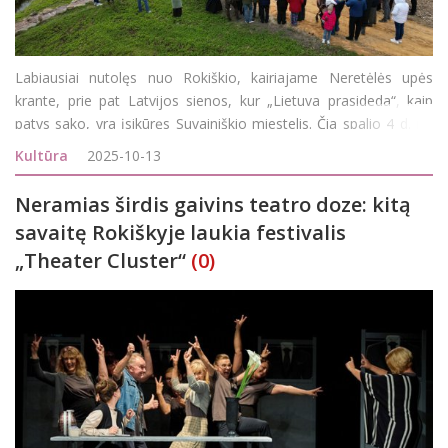
Labiausiai nutolęs nuo Rokiškio, kairiajame Neretėlės upės
krante, prie pat Latvijos sienos, kur „Lietuva prasideda“, kaip
patys sako, yra įsikūręs Suvainiškio miestelis. Čia spalio 4 d. po
rekonstrukcijos buvo oficialiai atidarytas „Suvainiškio šaltinis
Kultūra
2025-10-13
Neramias širdis gaivins teatro doze: kitą
savaitę Rokiškyje laukia festivalis
„Theater Cluster“
(0)