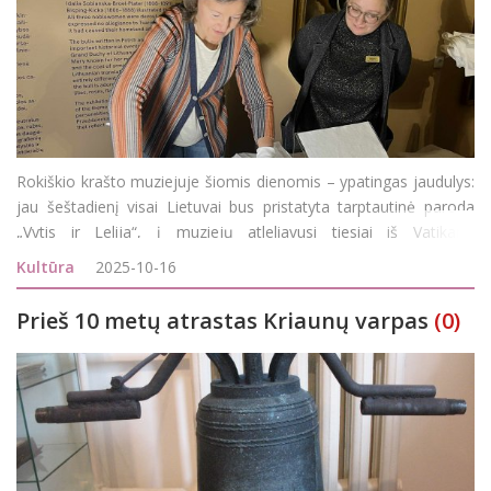
Rokiškio krašto muziejuje šiomis dienomis – ypatingas jaudulys:
jau šeštadienį visai Lietuvai bus pristatyta tarptautinė paroda
„Vytis ir Lelija“, į muziejų atleliavusi tiesiai iš Vatikano
apaštališkosios bibliotekos. Iki &sca
Kultūra
2025-10-16
Prieš 10 metų atrastas Kriaunų varpas
(0)