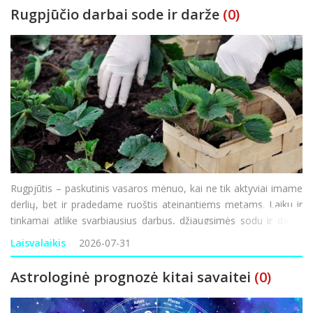
Rugpjūčio darbai sode ir darže
(0)
Rugpjūtis – paskutinis vasaros mėnuo, kai ne tik aktyviai imame
derlių, bet ir pradedame ruoštis ateinantiems metams. Laiku ir
tinkamai atlikę svarbiausius darbus, džiaugsimės sodu ir daržu
ne tik dabar, bet ir ateityje. Darbai darže Pats laikas nuimti
Laisvalaikis
2026-07-31
morkų, burokėlių, svogūnų,
Astrologinė prognozė kitai savaitei
(0)