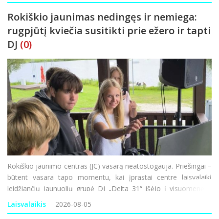
Rokiškio jaunimas nedingęs ir nemiega:
rugpjūtį kviečia susitikti prie ežero ir tapti
DJ
(0)
Rokiškio jaunimo centras (JC) vasarą neatostogauja. Priešingai –
būtent vasara tapo momentu, kai įprastai centre laisvalaikį
leidžiančių jaunuolių grupė Dj „Delta 31“ išėjo į visuomenę ir
rugpjūtį kviečia susitikti miesto ežero pakrantėje. O susitikimai
Laisvalaikis
2026-08-05
nebus p