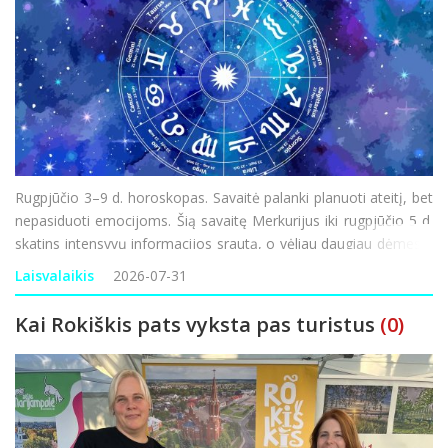
Rugpjūčio 3–9 d. horoskopas. Savaitė palanki planuoti ateitį, bet
nepasiduoti emocijoms. Šią savaitę Merkurijus iki rugpjūčio 5 d.
skatins intensyvų informacijos srautą, o vėliau daugiau dėmesio
gali būti skiriama vidaus politikai, socialiniams klausimams ir
Laisvalaikis
2026-07-31
gyventojų lūkesčiams. Silp
Kai Rokiškis pats vyksta pas turistus
(0)