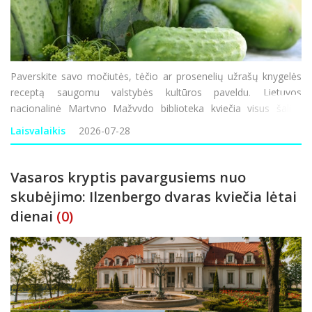
Paverskite savo močiutės, tėčio ar prosenelių užrašų knygelės
receptą saugomu valstybės kultūros paveldu. Lietuvos
nacionalinė Martyno Mažvydo biblioteka kviečia visus šalies
gyventojus prisidėti prie išskirtinės akcijos – iki spalio 31
Laisvalaikis
2026-07-28
d. pasidalyti savo &s
Vasaros kryptis pavargusiems nuo
skubėjimo: Ilzenbergo dvaras kviečia lėtai
dienai
(0)