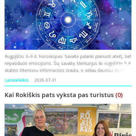
Rugpjūčio 3–9 d. horoskopas. Savaitė palanki planuoti ateitį, bet
nepasiduoti emocijoms. Šią savaitę Merkurijus iki rugpjūčio 5 d.
skatins intensyvų informacijos srautą, o vėliau daugiau dėmesio
gali būti skiriama vidaus politikai, socialiniams klausimams ir
Laisvalaikis
2026-07-31
gyventojų lūkesčiams. Silp
Kai Rokiškis pats vyksta pas turistus
(0)