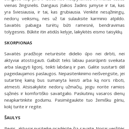
vienas žingsnelis. Dangaus įtakos žadins jumyse ir tai, kas
yra šviesiausia, ir tai, kas grubiausia. Venkite nesąžiningų,
nedorų veiksmų, nes už tai sulauksite karminio atpildo.
Savaitės pabaiga turėtų būti ramesnė, bendravimas
tolygesnis. Būkite itin atidūs kelyje, laikykitės eismo taisyklių.
SKORPIONAS
Savaitės pradžioje neturėsite didelio ūpo nei dirbti, nei
aktyviai atostogauti. Galbūt teks labiau pasirūpinti sveikata
arba slaugyti ligonį, teikti labdarą ir pan. Galite susitarti dėl
pageidaujamos paslaugos. Nepasitenkinimo neišvengsite, jei
sutartinę kainą bus sumanyta keisti arba ką nors riboti,
atmesti. Atsisakykite nedorų užmačių, jeigu norite ramios
sąžinės ir komfortiško savaitgalio. Paskutinių vasaros dienų
neapkartinkite godumu. Pasimėgaukite tuo žemišku gėriu,
kokį turite ir regite.
ŠAULYS
Regis, aktyviai nusiteikę pradėsite šią savaitę. Noriai veršitės