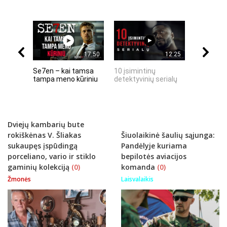
17:50
12:25
Se7en – kai tamsa
10 įsimintinų
10 įtempt
tampa meno kūriniu
detektyvinių serialų
stingdanč
istorijų
Dviejų kambarių bute
rokiškėnas V. Šliakas
Šiuolaikinė šaulių sąjunga:
sukaupęs įspūdingą
Pandėlyje kuriama
porceliano, vario ir stiklo
bepilotės aviacijos
gaminių kolekciją
(0)
komanda
(0)
Žmonės
Laisvalaikis