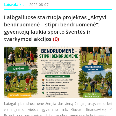
ekonominiam saugumui ir informacijos sklaidai, todėl pasaulyje
Laisvalaikis
2026-08-07
gali būti daugiau
Laibgaliuose startuoja projektas „Aktyvi
bendruomenė – stipri bendruomenė“:
gyventojų laukia sporto šventės ir
tvarkymosi akcijos
(0)
Laibgalių bendruomenė žengia dar vieną žingsnį aktyvesnio bei
vieningesnio vietos gyvenimo link. Gavusi finansavimą iš
Rokiškio rajono savivaldybės, bendruomenė pradeda įgyvendinti