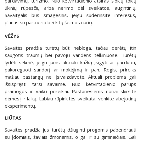
pardavimų, turizmo. Nuo ketvirtadienio atsiras šiokių tokių
ūkinių rūpesčių arba nerimo dėl sveikatos, augintinių.
Savaitgalis bus smagesnis, jeigu suderinsite interesus,
planus su partnerio bei kitų šeimos narių.
VĖŽYS
Savaitės pradžia turėtų būti nebloga, tačiau derėtų itin
saugotis traumų bei pavojų vandens telkiniuose. Turėtų
lydėti sėkmė, jeigu jums aktualu kažką įsigyti ar parduoti,
pakoreguoti sandorį ar mokėjimą ir pan. Regis, prireiks
mažiau pastangų nei įsivaizdavote. Aktuali problema gali
išsispręsti tarsi savaime. Nuo ketvirtadienio parūps
pramogos ir vaikų poreikiai. Pastariesiems noriai skirsite
dėmesį ir laiką. Labiau rūpinkitės sveikata, venkite abejotinų
eksperimentų.
LIŪTAS
Savaitės pradžia jus turėtų džiuginti progomis pabendrauti
su įdomiais, žaviais žmonėmis, o gal ir su giminaičiais. Gali