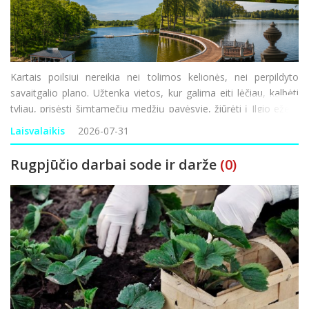
Kartais poilsiui nereikia nei tolimos kelionės, nei perpildyto
savaitgalio plano. Užtenka vietos, kur galima eiti lėčiau, kalbėti
tyliau, prisėsti šimtamečių medžių pavėsyje, žiūrėti į Ilgio ežerą
ir bent trumpam pamiršti nuolatinį skubėjimą. Viena tokių
Laisvalaikis
2026-07-31
krypčių – Ilzenbergo dvar
Rugpjūčio darbai sode ir darže
(0)