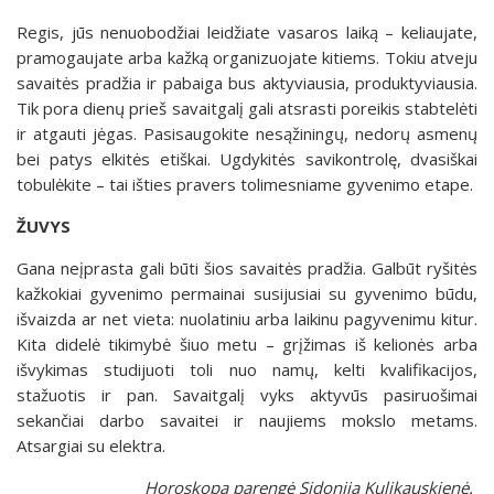
Regis, jūs nenuobodžiai leidžiate vasaros laiką – keliaujate,
pramogaujate arba kažką organizuojate kitiems. Tokiu atveju
savaitės pradžia ir pabaiga bus aktyviausia, produktyviausia.
Tik pora dienų prieš savaitgalį gali atsrasti poreikis stabtelėti
ir atgauti jėgas. Pasisaugokite nesąžiningų, nedorų asmenų
bei patys elkitės etiškai. Ugdykitės savikontrolę, dvasiškai
tobulėkite – tai išties pravers tolimesniame gyvenimo etape.
ŽUVYS
Gana neįprasta gali būti šios savaitės pradžia. Galbūt ryšitės
kažkokiai gyvenimo permainai susijusiai su gyvenimo būdu,
išvaizda ar net vieta: nuolatiniu arba laikinu pagyvenimu kitur.
Kita didelė tikimybė šiuo metu – grįžimas iš kelionės arba
išvykimas studijuoti toli nuo namų, kelti kvalifikacijos,
stažuotis ir pan. Savaitgalį vyks aktyvūs pasiruošimai
sekančiai darbo savaitei ir naujiems mokslo metams.
Atsargiai su elektra.
Horoskopą parengė Sidonija Kulikauskienė.