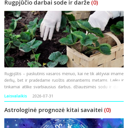
Rugpjūčio darbai sode ir darže
(0)
Rugpjūtis – paskutinis vasaros mėnuo, kai ne tik aktyviai imame
derlių, bet ir pradedame ruoštis ateinantiems metams. Laiku ir
tinkamai atlikę svarbiausius darbus, džiaugsimės sodu ir daržu
ne tik dabar, bet ir ateityje. Darbai darže Pats laikas nuimti
Laisvalaikis
2026-07-31
morkų, burokėlių, svogūnų,
Astrologinė prognozė kitai savaitei
(0)