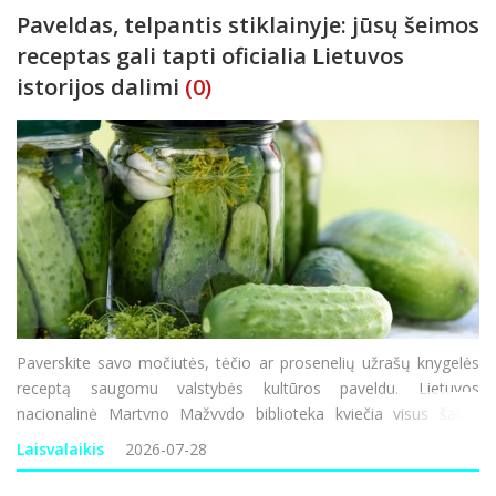
Paveldas, telpantis stiklainyje: jūsų šeimos
receptas gali tapti oficialia Lietuvos
istorijos dalimi
(0)
Paverskite savo močiutės, tėčio ar prosenelių užrašų knygelės
receptą saugomu valstybės kultūros paveldu. Lietuvos
nacionalinė Martyno Mažvydo biblioteka kviečia visus šalies
gyventojus prisidėti prie išskirtinės akcijos – iki spalio 31
Laisvalaikis
2026-07-28
d. pasidalyti savo &s