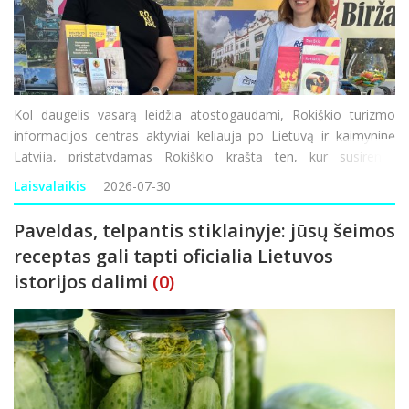
Kol daugelis vasarą leidžia atostogaudami, Rokiškio turizmo
informacijos centras aktyviai keliauja po Lietuvą ir kaimyninę
Latviją, pristatydamas Rokiškio kraštą ten, kur susirenka
tūkstančiai keliautojų. Dalyvaujant miestų šventėse ir jų turizmo
Laisvalaikis
2026-07-30
gatvėse teikiama informac
Paveldas, telpantis stiklainyje: jūsų šeimos
receptas gali tapti oficialia Lietuvos
istorijos dalimi
(0)