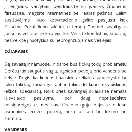
į renginius, varžybas, bendrausite su įvairiais žmonėms,
flirtuosite, megsite internetines bei realias pažintis. Galimi
susižavėjimai. Nuo ketvirtadienio galite pasijusti kiek
išsisėmę. Porai dienų sulėtinkite tempą. Tuomet savaitgaliui
įpusėjus vėl tapsite kaip vijurkai. Venkite konfliktinių situacijų,
nesivelkite į nuotykius su neprognzuojamais veikėjais.
OŽIARAGIS
Šią savaitę ir namuose, ir darbe bus šiokių tokių problemėlių.
Derėtų itin saugotis vagių, ugnies ir pavojų prie vandens bei
kelyje. Regis, kai kuriuos finansinius reikalus sutvarkysite be
jokių trikdžių, tačiau gali būti ir tokių, dėl kurių teks aiškintis,
ieškoti specialistų. Nors prieš savaitgalį sulauksite nemažai
laisvalaikio pasiūlymų, per daug neprižadėkite,
neįsipareigokite, nes savaitės pabaigoje pajusite didesnį
asmeninės erdvės poreikį, norą pailsėti be lėkimo bei
šurmulio.
VANDENIS