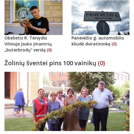
Obelietis R. Tervydis
Panevėžio g. automobilis
Vilniuje įsuko įmantrių
kliudė dviratininkę
(0)
„buterbrodų“ verslą
(0)
Žolinių šventei pins 100 vainikų
(0)