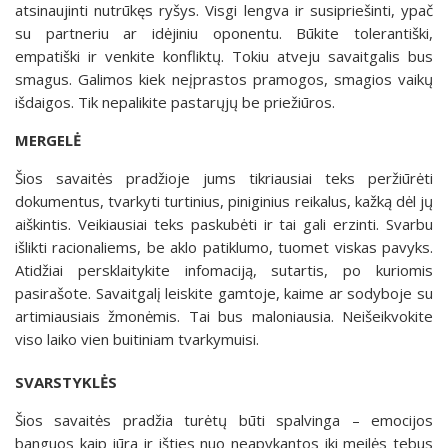
atsinaujinti nutrūkęs ryšys. Visgi lengva ir susipriešinti, ypač
su partneriu ar idėjiniu oponentu. Būkite tolerantiški,
empatiški ir venkite konfliktų. Tokiu atveju savaitgalis bus
smagus. Galimos kiek neįprastos pramogos, smagios vaikų
išdaigos. Tik nepalikite pastarųjų be priežiūros.
MERGELĖ
Šios savaitės pradžioje jums tikriausiai teks peržiūrėti
dokumentus, tvarkyti turtinius, piniginius reikalus, kažką dėl jų
aiškintis. Veikiausiai teks paskubėti ir tai gali erzinti. Svarbu
išlikti racionaliems, be aklo patiklumo, tuomet viskas pavyks.
Atidžiai persklaitykite infomaciją, sutartis, po kuriomis
pasirašote. Savaitgalį leiskite gamtoje, kaime ar sodyboje su
artimiausiais žmonėmis. Tai bus maloniausia. Neišeikvokite
viso laiko vien buitiniam tvarkymuisi.
SVARSTYKLĖS
Šios savaitės pradžia turėtų būti spalvinga – emocijos
banguos kaip jūra ir išties nuo neapykantos iki meilės tebus