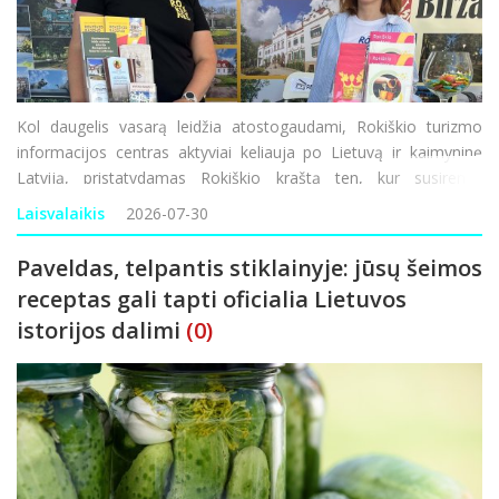
Kol daugelis vasarą leidžia atostogaudami, Rokiškio turizmo
informacijos centras aktyviai keliauja po Lietuvą ir kaimyninę
Latviją, pristatydamas Rokiškio kraštą ten, kur susirenka
tūkstančiai keliautojų. Dalyvaujant miestų šventėse ir jų turizmo
Laisvalaikis
2026-07-30
gatvėse teikiama informac
Paveldas, telpantis stiklainyje: jūsų šeimos
receptas gali tapti oficialia Lietuvos
istorijos dalimi
(0)