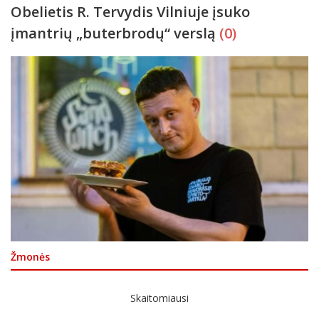
Obelietis R. Tervydis Vilniuje įsuko
įmantrių „buterbrodų“ verslą
(0)
Žmonės
Skaitomiausi