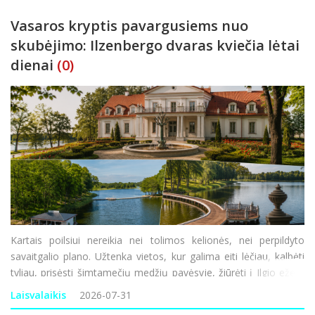
Vasaros kryptis pavargusiems nuo
skubėjimo: Ilzenbergo dvaras kviečia lėtai
dienai
(0)
Kartais poilsiui nereikia nei tolimos kelionės, nei perpildyto
savaitgalio plano. Užtenka vietos, kur galima eiti lėčiau, kalbėti
tyliau, prisėsti šimtamečių medžių pavėsyje, žiūrėti į Ilgio ežerą
ir bent trumpam pamiršti nuolatinį skubėjimą. Viena tokių
Laisvalaikis
2026-07-31
krypčių – Ilzenbergo dvar