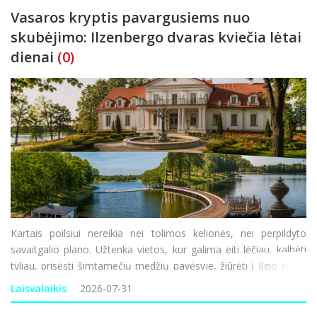
Vasaros kryptis pavargusiems nuo
skubėjimo: Ilzenbergo dvaras kviečia lėtai
dienai
(0)
Kartais poilsiui nereikia nei tolimos kelionės, nei perpildyto
savaitgalio plano. Užtenka vietos, kur galima eiti lėčiau, kalbėti
tyliau, prisėsti šimtamečių medžių pavėsyje, žiūrėti į Ilgio ežerą
ir bent trumpam pamiršti nuolatinį skubėjimą. Viena tokių
Laisvalaikis
2026-07-31
krypčių – Ilzenbergo dvar