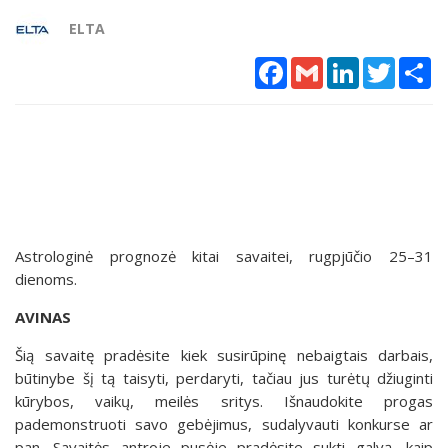
ELTA
Facebook
Gmail
LinkedIn
Twitter
Sh
Astrologinė prognozė kitai savaitei, rugpjūčio 25–31
dienoms.
AVINAS
Šią savaitę pradėsite kiek susirūpinę nebaigtais darbais,
būtinybe šį tą taisyti, perdaryti, tačiau jus turėtų džiuginti
kūrybos, vaikų, meilės sritys. Išnaudokite progas
pademonstruoti savo gebėjimus, sudalyvauti konkurse ar
pan. Savaitės antroje pusėje pradėsite sukti galvą, kaip