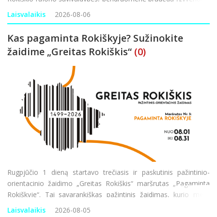
projektą „Aktyvi bendruomenė – stipri bendruomenė“. Ši
Laisvalaikis
2026-08-06
iniciatyva finansuojama
Kas pagaminta Rokiškyje? Sužinokite
žaidime „Greitas Rokiškis“
(0)
Rugpjūčio 1 dieną startavo trečiasis ir paskutinis pažintinio-
orientacinio žaidimo „Greitas Rokiškis“ maršrutas „Pagaminta
Rokiškyje“. Tai savarankiškas pažintinis žaidimas, kurio metu
pažinsite Rokiškį ir sprendžiant užduotis pažvelgsite į
Laisvalaikis
2026-08-05