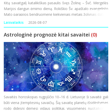
Kitą savaitgalį katalikiškas pasaulis švęs Žolinę – Švč. Mergelės
Marijos dangun ėmimo dieną. Rokiškio Šv. apaštalo evangelisto
Mato parapijos bendruomenė kiekvienais metais žolynais dabina
bažnyčią, o šventoriuje pina ilgą, žolynų bendrystės ju
Laisvalaikis
2026-08-07
Astrologinė prognozė kitai savaitei
(0)
Savaitės horoskopas rugpjūčio 10–16 d. Lietuvoje ši savaitė gali
būti viena įtemptesnių savaičių. Šią savaitę planetų išsidėstymas
rodo didesnį dėmesį vidaus politikai, visuomenės nuotaikoms,