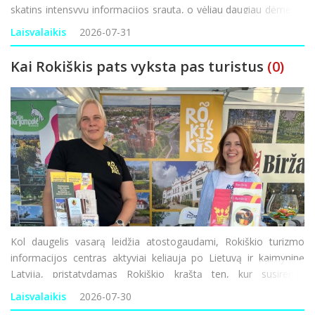
skatins intensyvų informacijos srautą, o vėliau daugiau dėmesio
gali būti skiriama vidaus politikai, socialiniams klausimams ir
Laisvalaikis
2026-07-31
gyventojų lūkesčiams. Silp
Kai Rokiškis pats vyksta pas turistus
(0)
Kol daugelis vasarą leidžia atostogaudami, Rokiškio turizmo
informacijos centras aktyviai keliauja po Lietuvą ir kaimyninę
Latviją, pristatydamas Rokiškio kraštą ten, kur susirenka
tūkstančiai keliautojų. Dalyvaujant miestų šventėse ir jų turizmo
Laisvalaikis
2026-07-30
gatvėse teikiama informac