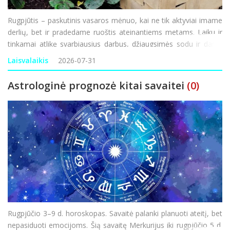
Rugpjūtis – paskutinis vasaros mėnuo, kai ne tik aktyviai imame
derlių, bet ir pradedame ruoštis ateinantiems metams. Laiku ir
tinkamai atlikę svarbiausius darbus, džiaugsimės sodu ir daržu
ne tik dabar, bet ir ateityje. Darbai darže Pats laikas nuimti
Laisvalaikis
2026-07-31
morkų, burokėlių, svogūnų,
Astrologinė prognozė kitai savaitei
(0)
Rugpjūčio 3–9 d. horoskopas. Savaitė palanki planuoti ateitį, bet
nepasiduoti emocijoms. Šią savaitę Merkurijus iki rugpjūčio 5 d.