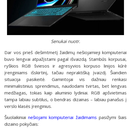
Senukai nuotr.
Dar vos prieš dešimtmetį žaidimų nešiojamieji kompiuteriai
buvo lengvai atpažįstami pagal išvaizdą. Stambūs korpusai,
ryškios RGB šviesos ir agresyvios korpuso linijos kūrė
įrenginiams išskirtinį, tačiau nepraktišką įvaizdį. Šiandien
situacija pasikeitė. Gamintojai vis dažniau renkasi
minimalistinius sprendimus, naudodami tvirtas, bet lengvas
medžiagas, tokias kaip aliuminio lydiniai. RGB apšvietimas
tampa labiau subtilus, o bendras dizainas – labiau panašus į
verslo klasės įrenginius.
Šiuolaikiniai
nešiojami kompiuteriai žaidimams
pasižymi šiais
dizaino pokyčiais: