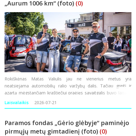
„Aurum 1006 km“ (foto)
(0)
Rokiškėnas Matas Valiulis jau ne vienerius metus yra
neatsiejama automobilių ralio varžybų dalis. Tačiau greitį ir
azartą mėgstančiam kraštiečiui praėjęs savaitgalis buvo laisvas
nuo ralio varžybų, tad su komanda nusprendė sudalyvauti
Laisvalaikis
2026-07-21
Palangoje vykusiose „Aurum 1006 km“ len
Paramos fondas „Gėrio glėbyje“ paminėjo
pirmųjų metų gimtadienį (foto)
(0)