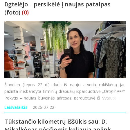
ūgtelėjo – persikėlė į naujas patalpas
(foto)
(0)
Šiandien (liepos 22 d.) duris iš naujo atveria rokiškėnų jau
pažinta ir išbandyta firminių drabužių išparduotuvė „Dropingas“.
Pokytis – naujas buveinės adresas: parduotuvė iš Vytauto g. 1
keliasi į Respublikos g. 23 adresu esantį pastatą (b
Laisvalaikis
2026-07-22
Tūkstančio kilometrų iššūkis sau: D.
Mikalkėnas pėsčiomis keliauja aplink