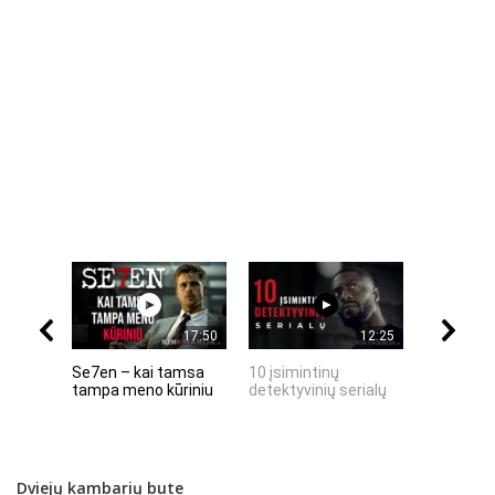
17:50
12:25
Se7en – kai tamsa
10 įsimintinų
10 įtempt
tampa meno kūriniu
detektyvinių serialų
stingdanč
istorijų
Dviejų kambarių bute