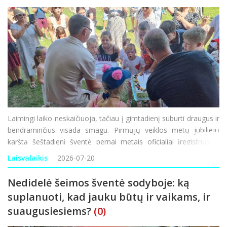
Laimingi laiko neskaičiuoja, tačiau į gimtadienį suburti draugus ir
bendraminčius visada smagu. Pirmųjų veiklos metų jubiliejų
karštą šeštadienį šventė pernai metais oficialiai įregistruotas
paramos ir labdaros fondas „Gėrio glėbyje“, sunkiose situacijose
Laisvalaikis
2026-07-20
nepa
Nedidelė šeimos šventė sodyboje: ką
suplanuoti, kad jauku būtų ir vaikams, ir
suaugusiesiems?
(0)