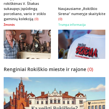
rokiškėnas V. Šliakas
sukaupęs įspūdingą
Naujausiame „Rokiškio
porceliano, vario ir stiklo
Sirena“ numeryje skaitykite
gaminių kolekciją
(0)
(0)
Žmonės
Trumpa informacija
Renginiai Rokiškio mieste ir rajone
(0)