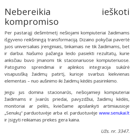
Nebereikia ieškoti
kompromiso
Per pastarąjį dešimtmetį nešiojami kompiuteriai žaidimams
išgyveno reikšmingą transformaciją. Dizaino pokyčiai pavertė
juos universaliais įrenginiais, tinkamais ne tik žaidimams, bet
ir darbui. Našumo pažanga leido pasiekti rezultatų, kurie
anksčiau buvo įmanomi tik stacionariuose kompiuteriuose.
Patogumo sprendimai ir aplinkos integracija sukūrė
visapusišką žaidimų patirtį, kurioje svarbus kiekvienas
elementas – nuo aušinimo iki žaidimų kėdės pasirinkimo.
Jeigu jus domina stacionarūs, nešiojamieji kompiuteriai
žaidimams ir įvairūs priedai, pavyzdžiui, žaidimų kėdės,
monitoriai ar pelės, kviečiame apsilankyti artimiausioje
„Senukų“ parduotuvėje arba el. parduotuvėje
www.senukai.lt
ir įsigyti reikiamas prekes gera kaina.
Užs. nr. 3347.