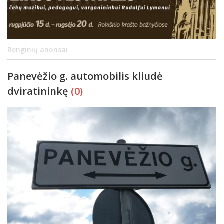
Renginių anonsai
Panevėžio g. automobilis kliudė
dviratininkę
(0)