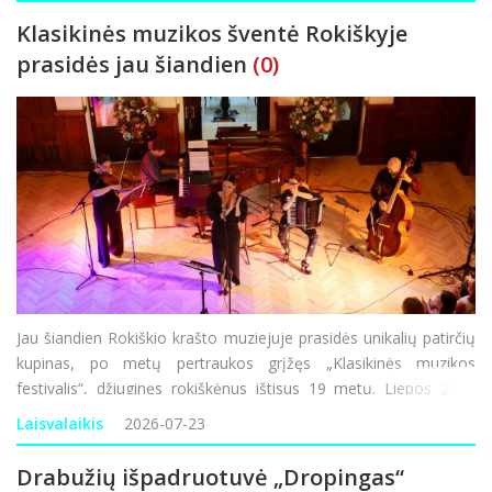
Klasikinės muzikos šventė Rokiškyje
prasidės jau šiandien
(0)
Jau šiandien Rokiškio krašto muziejuje prasidės unikalių patirčių
kupinas, po metų pertraukos grįžęs „Klasikinės muzikos
festivalis“, džiuginęs rokiškėnus ištisus 19 metų. Liepos 23 –
rugpjūčio 2 dienomis suplanuoti net devyni renginiai, devynios
Laisvalaikis
2026-07-23
Drabužių išpadruotuvė „Dropingas“