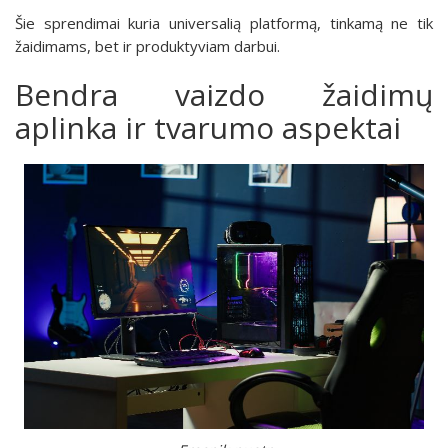
Šie sprendimai kuria universalią platformą, tinkamą ne tik
žaidimams, bet ir produktyviam darbui.
Bendra vaizdo žaidimų
aplinka ir tvarumo aspektai