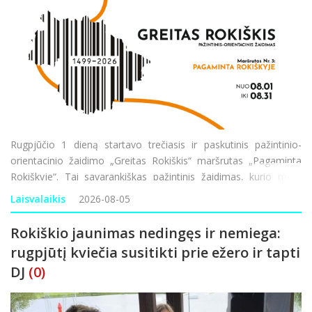
Rugpjūčio 1 dieną startavo trečiasis ir paskutinis pažintinio-
orientacinio žaidimo „Greitas Rokiškis“ maršrutas „Pagaminta
Rokiškyje“. Tai savarankiškas pažintinis žaidimas, kurio metu
pažinsite Rokiškį ir sprendžiant užduotis pažvelgsite į
Laisvalaikis
2026-08-05
Rokiškio jaunimas nedingęs ir nemiega:
rugpjūtį kviečia susitikti prie ežero ir tapti
DJ
(0)