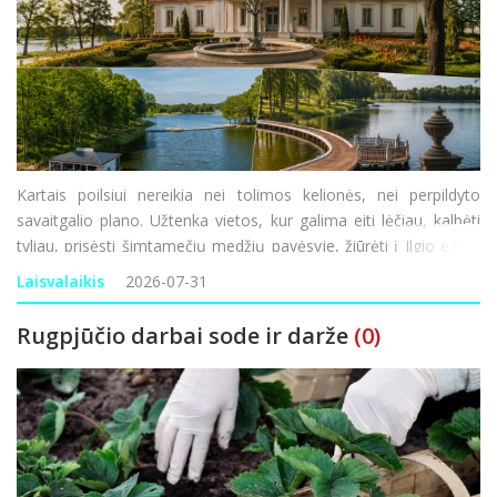
Kartais poilsiui nereikia nei tolimos kelionės, nei perpildyto
savaitgalio plano. Užtenka vietos, kur galima eiti lėčiau, kalbėti
tyliau, prisėsti šimtamečių medžių pavėsyje, žiūrėti į Ilgio ežerą
ir bent trumpam pamiršti nuolatinį skubėjimą. Viena tokių
Laisvalaikis
2026-07-31
krypčių – Ilzenbergo dvar
Rugpjūčio darbai sode ir darže
(0)