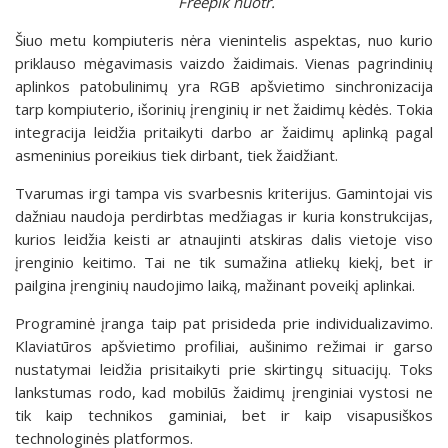
Freepik nuotr.
Šiuo metu kompiuteris nėra vienintelis aspektas, nuo kurio
priklauso mėgavimasis vaizdo žaidimais. Vienas pagrindinių
aplinkos patobulinimų yra RGB apšvietimo sinchronizacija
tarp kompiuterio, išorinių įrenginių ir net žaidimų kėdės. Tokia
integracija leidžia pritaikyti darbo ar žaidimų aplinką pagal
asmeninius poreikius tiek dirbant, tiek žaidžiant.
Tvarumas irgi tampa vis svarbesnis kriterijus. Gamintojai vis
dažniau naudoja perdirbtas medžiagas ir kuria konstrukcijas,
kurios leidžia keisti ar atnaujinti atskiras dalis vietoje viso
įrenginio keitimo. Tai ne tik sumažina atliekų kiekį, bet ir
pailgina įrenginių naudojimo laiką, mažinant poveikį aplinkai.
Programinė įranga taip pat prisideda prie individualizavimo.
Klaviatūros apšvietimo profiliai, aušinimo režimai ir garso
nustatymai leidžia prisitaikyti prie skirtingų situacijų. Toks
lankstumas rodo, kad mobilūs žaidimų įrenginiai vystosi ne
tik kaip technikos gaminiai, bet ir kaip visapusiškos
technologinės platformos.