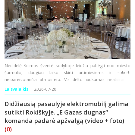
Nedidelė šeimos šventė sodyboje leidžia pabėgti nuo miesto
šurmulio, daugiau laiko skirti artimiesiems ir sukurti
neįpareigojančią atmosferą. Vis dėlto jaukumas neatsiranda
savaime. Kad gerai jaustųsi ir vaikai, ir suaugusieji, reikia
Laisvalaikis
2026-07-20
apgalvoti erdvę, šventės laiką, maist
Didžiausią pasaulyje elektromobilį galima
sutikti Rokiškyje. „E Gazas dugnas“
komanda padarė apžvalgą (video + foto)
(0)