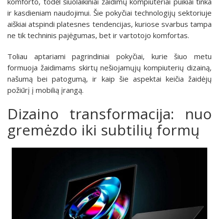
komforto, todėl šiuolaikiniai žaidimų kompiuteriai puikiai tinka
ir kasdieniam naudojimui. Šie pokyčiai technologijų sektoriuje
aiškiai atspindi platesnes tendencijas, kuriose svarbus tampa
ne tik techninis pajėgumas, bet ir vartotojo komfortas.
Toliau aptariami pagrindiniai pokyčiai, kurie šiuo metu
formuoja žaidimams skirtų nešiojamųjų kompiuterių dizainą,
našumą bei patogumą, ir kaip šie aspektai keičia žaidėjų
požiūrį į mobilią įrangą.
Dizaino transformacija: nuo
gremėzdo iki subtilių formų