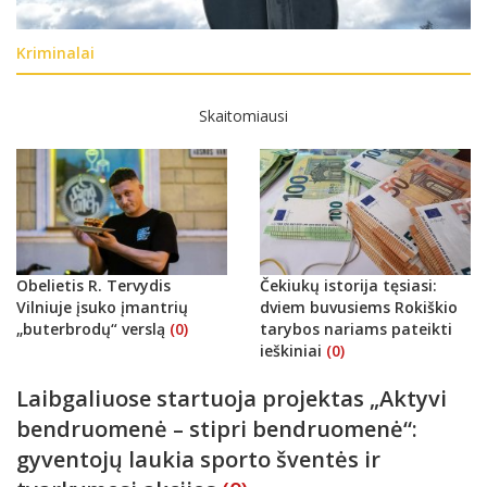
Kriminalai
Skaitomiausi
Obelietis R. Tervydis
Čekiukų istorija tęsiasi:
Vilniuje įsuko įmantrių
dviem buvusiems Rokiškio
„buterbrodų“ verslą
(0)
tarybos nariams pateikti
ieškiniai
(0)
Laibgaliuose startuoja projektas „Aktyvi
bendruomenė – stipri bendruomenė“:
gyventojų laukia sporto šventės ir