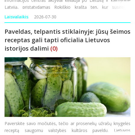
informacijos centras aktyviai keliauja po Lietuvą ir kaimyninę
Latviją, pristatydamas Rokiškio kraštą ten, kur susirenka
tūkstančiai keliautojų. Dalyvaujant miestų šventėse ir jų turizmo
Laisvalaikis
2026-07-30
gatvėse teikiama informac
Paveldas, telpantis stiklainyje: jūsų šeimos
receptas gali tapti oficialia Lietuvos
istorijos dalimi
(0)
Paverskite savo močiutės, tėčio ar prosenelių užrašų knygelės
receptą saugomu valstybės kultūros paveldu. Lietuvos