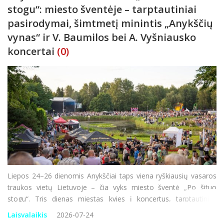
stogu“: miesto šventėje – tarptautiniai
pasirodymai, šimtmetį minintis „Anykščių
vynas“ ir V. Baumilos bei A. Vyšniausko
koncertai
(0)
Liepos 24–26 dienomis Anykščiai taps viena ryškiausių vasaros
traukos vietų Lietuvoje – čia vyks miesto šventė „Po šituo
stogu“. Tris dienas miestas kvies į koncertus, tarptautinius
pasirodymus, floristinių kilimų ekspoziciją, muges, spektaklius, s
Laisvalaikis
2026-07-24