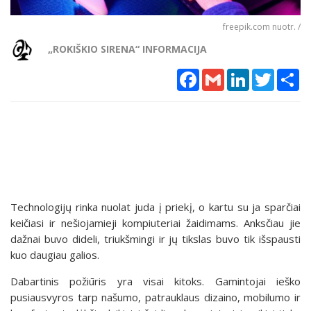
freepik.com nuotr. /
„ROKIŠKIO SIRENA“ INFORMACIJA
Facebook
Gmail
LinkedIn
Twitter
Sh
Technologijų rinka nuolat juda į priekį, o kartu su ja sparčiai
keičiasi ir nešiojamieji kompiuteriai žaidimams. Anksčiau jie
dažnai buvo dideli, triukšmingi ir jų tikslas buvo tik išspausti
kuo daugiau galios.
Dabartinis požiūris yra visai kitoks. Gamintojai ieško
pusiausvyros tarp našumo, patrauklaus dizaino, mobilumo ir