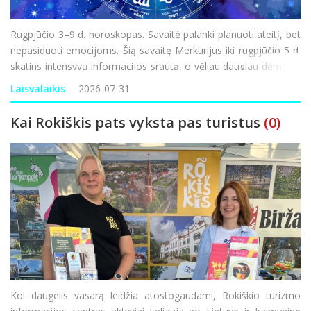
Rugpjūčio 3–9 d. horoskopas. Savaitė palanki planuoti ateitį, bet
nepasiduoti emocijoms. Šią savaitę Merkurijus iki rugpjūčio 5 d.
skatins intensyvų informacijos srautą, o vėliau daugiau dėmesio
gali būti skiriama vidaus politikai, socialiniams klausimams ir
Laisvalaikis
2026-07-31
gyventojų lūkesčiams. Silp
Kai Rokiškis pats vyksta pas turistus
(0)
Kol daugelis vasarą leidžia atostogaudami, Rokiškio turizmo