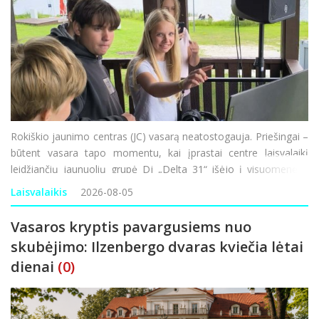
Rokiškio jaunimo centras (JC) vasarą neatostogauja. Priešingai –
būtent vasara tapo momentu, kai įprastai centre laisvalaikį
leidžiančių jaunuolių grupė Dj „Delta 31“ išėjo į visuomenę ir
rugpjūtį kviečia susitikti miesto ežero pakrantėje. O susitikimai
Laisvalaikis
2026-08-05
nebus p
Vasaros kryptis pavargusiems nuo
skubėjimo: Ilzenbergo dvaras kviečia lėtai
dienai
(0)