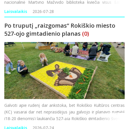
nacionalinė Martyno Mažvydo biblioteka kviečia visus šalies
gyventojus prisidėti prie išskirtinės akcijos – iki spalio 31
Laisvalaikis
2026-07-28
d. pasidalyti savo &s
Po truputį „raizgomas“ Rokiškio miesto
527-ojo gimtadienio planas
(0)
Galvoti apie rudenį dar ankstoka, bet Rokiškio Kultūros centras
(KC) vasarai dar net neprasidėjus jau galvojo ir planavo rugsėjį
(18-20 dienomis) laukiančią 527-ąją Rokiškio gimtadienio šventę,
kurios šūkis šiais metais – „Visu garsu“. Nors didžio
Laisvalaikis
2026-07-24