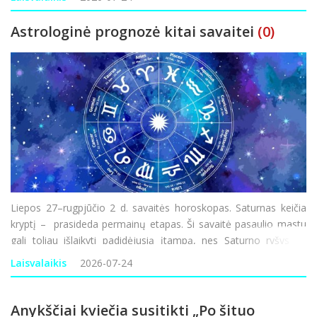
Astrologinė prognozė kitai savaitei
(0)
Liepos 27–rugpjūčio 2 d. savaitės horoskopas. Saturnas keičia
kryptį – prasideda permainų etapas. Ši savaitė pasaulio mastu
gali toliau išlaikyti padidėjusią įtampą, nes Saturno ryšys su
Marsu gali skatinti geopolitinius nesutarimus, saugumo,
Laisvalaikis
2026-07-24
logistikos ir ene
Anykščiai kviečia susitikti „Po šituo