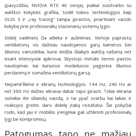
(pavyzdžiui, NVIDIA RTX 40 serija), puikiai susitvarko su
aukštos kokybės grafika, todėl tokios technologijos kaip
DLSS 3 ir „ray tracing“ tampa įprastos, priartinant vaizdo
kokybę prie profesionalių stacionarių sistemų lygio.
Didelį vaidmenį čia atlieka ir aušinimas. Vietoje paprastų
ventiliatorių vis dažniau naudojamos garų kameros bei
šilumos vamzdeliai, kurie leidžia išlaikyti aukštą našumą net
esant intensyviai apkrovai. Skystojo metalo termo pastos
naudojimas kai kuriuose modeliuose pagerina šilumos
perdavimą ir sumažina ventiliatorių garsą.
Nepamirškime ir ekranų technologijos. 144 Hz, 240 Hz ar
net 360 Hz dažnio ekranai dabar tapo įprasti. Tokie ekranai
suteikia itin sklandų vaizdą, o tai ypač svarbu kai laikas ir
reakcijos greitis daro didelę įtaką rezultatui. Šie pokyčiai
rodo, kad jau ir mobilūs įrenginiai gali užtikrinti profesionalų
lygį be kompromisų.
Patogumas tapo ne mažiau