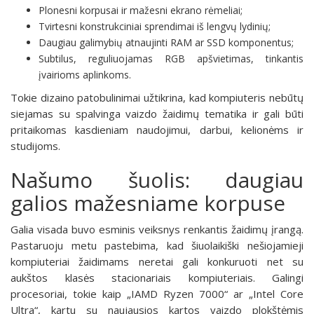
Plonesni korpusai ir mažesni ekrano rėmeliai;
Tvirtesni konstrukciniai sprendimai iš lengvų lydinių;
Daugiau galimybių atnaujinti RAM ar SSD komponentus;
Subtilus, reguliuojamas RGB apšvietimas, tinkantis
įvairioms aplinkoms.
Tokie dizaino patobulinimai užtikrina, kad kompiuteris nebūtų
siejamas su spalvinga vaizdo žaidimų tematika ir gali būti
pritaikomas kasdieniam naudojimui, darbui, kelionėms ir
studijoms.
Našumo šuolis: daugiau
galios mažesniame korpuse
Galia visada buvo esminis veiksnys renkantis žaidimų įrangą.
Pastaruoju metu pastebima, kad šiuolaikiški nešiojamieji
kompiuteriai žaidimams neretai gali konkuruoti net su
aukštos klasės stacionariais kompiuteriais. Galingi
procesoriai, tokie kaip „IAMD Ryzen 7000“ ar „Intel Core
Ultra“, kartu su naujausios kartos vaizdo plokštėmis