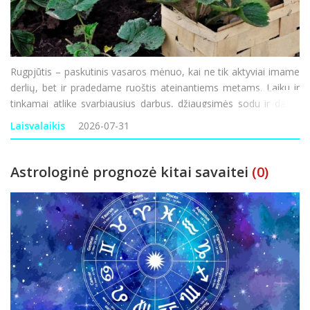
Rugpjūtis – paskutinis vasaros mėnuo, kai ne tik aktyviai imame
derlių, bet ir pradedame ruoštis ateinantiems metams. Laiku ir
tinkamai atlikę svarbiausius darbus, džiaugsimės sodu ir daržu
ne tik dabar, bet ir ateityje. Darbai darže Pats laikas nuimti
Laisvalaikis
2026-07-31
morkų, burokėlių, svogūnų,
Astrologinė prognozė kitai savaitei
(0)