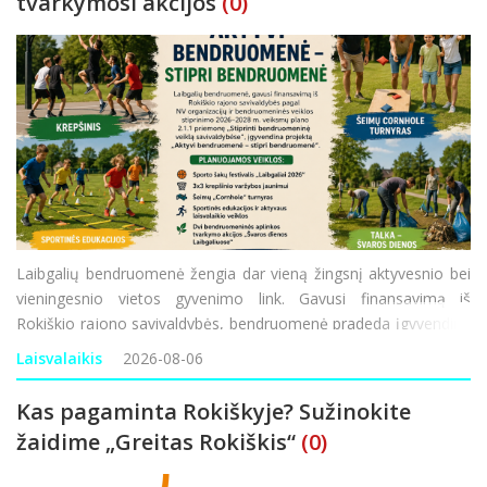
tvarkymosi akcijos
(0)
Laibgalių bendruomenė žengia dar vieną žingsnį aktyvesnio bei
vieningesnio vietos gyvenimo link. Gavusi finansavimą iš
Rokiškio rajono savivaldybės, bendruomenė pradeda įgyvendinti
projektą „Aktyvi bendruomenė – stipri bendruomenė“. Ši
Laisvalaikis
2026-08-06
iniciatyva finansuojama
Kas pagaminta Rokiškyje? Sužinokite
žaidime „Greitas Rokiškis“
(0)