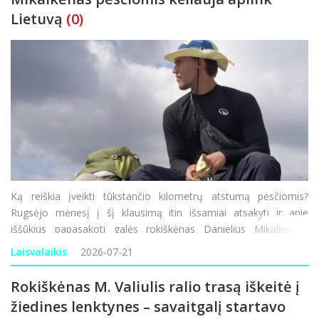
Lietuvą
(0)
Ką reiškia įveikti tūkstančio kilometrų atstumą pėsčiomis?
Rugsėjo mėnesį į šį klausimą itin išsamiai atsakyti ir apie
iššūkius papasakoti galės rokiškėnas Danielius Mikalkėnas,
ankstyvą praėjusio šeštadienio rytą pradėjęs kelionę aplink
Laisvalaikis
2026-07-21
Lietuv
Rokiškėnas M. Valiulis ralio trasą iškeitė į
žiedines lenktynes – savaitgalį startavo