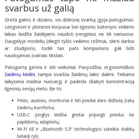
svarbus už galią
Greta galios ir dizaino, vis didesnę svarbą įgyja patogumas.
Lengvesni ir plonesni korpusai bei ilgesnis baterijos veikimo
laikas leidžia žaidėjams naudoti įrenginius ne tik namuose.
Daugelyje modelių įdiegti tylūs veikimo režimai, skirti darbui
ar studijoms, todėl tas pats kompiuteris gali būti
naudojamas įvairiais tikslais.
Patogumą gerina ir kiti veiksniai. Pavyzdžiui, ergonomiškos
žaidimų kėdės
tampa svarbia žaidimų laiko dalimi. Tinkama
laikysena mažina nuovargį ir padeda išlaikyti koncentraciją
ilgesnių sesijų metu. Be to:
Pelės, ausinės, monitoriai ir kiti priedai daro didžiulę įtaką
žaidimų komfortui;
USB-C jungtys leidžia greitai prijungti priedus be
papildomų adapterių;
Wi-Fi 6E ir „Bluetooth 5.3“ technologijos suteikia stabilų
belaidį ryšį.