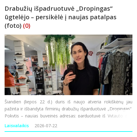
Drabužių išpadruotuvė „Dropingas“
ūgtelėjo – persikėlė į naujas patalpas
(foto)
(0)
Šiandien (liepos 22 d.) duris iš naujo atveria rokiškėnų jau
pažinta ir išbandyta firminių drabužių išparduotuvė „Dropingas“.
Pokytis – naujas buveinės adresas: parduotuvė iš Vytauto g. 1
keliasi į Respublikos g. 23 adresu esantį pastatą (b
Laisvalaikis
2026-07-22