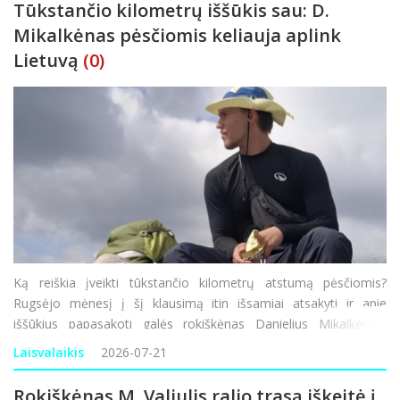
Tūkstančio kilometrų iššūkis sau: D.
Mikalkėnas pėsčiomis keliauja aplink
Lietuvą
(0)
Ką reiškia įveikti tūkstančio kilometrų atstumą pėsčiomis?
Rugsėjo mėnesį į šį klausimą itin išsamiai atsakyti ir apie
iššūkius papasakoti galės rokiškėnas Danielius Mikalkėnas,
ankstyvą praėjusio šeštadienio rytą pradėjęs kelionę aplink
Laisvalaikis
2026-07-21
Lietuv
Rokiškėnas M. Valiulis ralio trasą iškeitė į