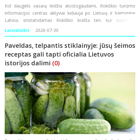
Kol daugelis vasarą leidžia atostogaudami, Rokiškio turizmo
informacijos centras aktyviai keliauja po Lietuvą ir kaimyninę
Latviją, pristatydamas Rokiškio kraštą ten, kur susirenka
tūkstančiai keliautojų. Dalyvaujant miestų šventėse ir jų turizmo
Laisvalaikis
2026-07-30
gatvėse teikiama informac
Paveldas, telpantis stiklainyje: jūsų šeimos
receptas gali tapti oficialia Lietuvos
istorijos dalimi
(0)