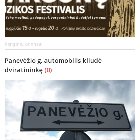
Renginių anonsai
Panevėžio g. automobilis kliudė
dviratininkę
(0)