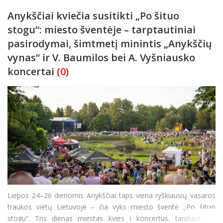
Anykščiai kviečia susitikti „Po šituo
stogu“: miesto šventėje – tarptautiniai
pasirodymai, šimtmetį minintis „Anykščių
vynas“ ir V. Baumilos bei A. Vyšniausko
koncertai
(0)
Liepos 24–26 dienomis Anykščiai taps viena ryškiausių vasaros
traukos vietų Lietuvoje – čia vyks miesto šventė „Po šituo
stogu“. Tris dienas miestas kvies į koncertus, tarptautinius