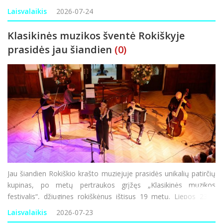
pasirodymus, floristinių kilimų ekspoziciją, muges, spektaklius, s
Laisvalaikis
2026-07-24
Klasikinės muzikos šventė Rokiškyje
prasidės jau šiandien
(0)
Jau šiandien Rokiškio krašto muziejuje prasidės unikalių patirčių
kupinas, po metų pertraukos grįžęs „Klasikinės muzikos
festivalis“, džiuginęs rokiškėnus ištisus 19 metų. Liepos 23 –
rugpjūčio 2 dienomis suplanuoti net devyni renginiai, devynios
Laisvalaikis
2026-07-23