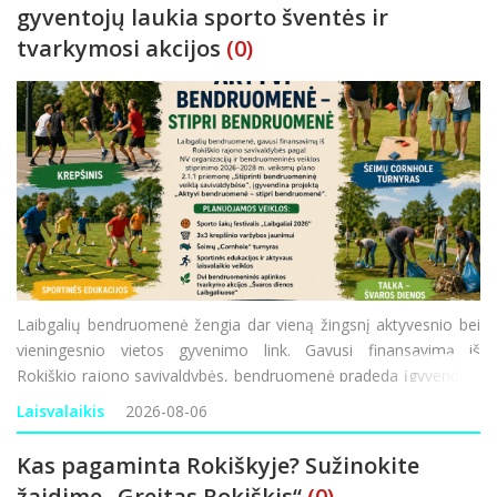
gyventojų laukia sporto šventės ir
tvarkymosi akcijos
(0)
Laibgalių bendruomenė žengia dar vieną žingsnį aktyvesnio bei
vieningesnio vietos gyvenimo link. Gavusi finansavimą iš
Rokiškio rajono savivaldybės, bendruomenė pradeda įgyvendinti
projektą „Aktyvi bendruomenė – stipri bendruomenė“. Ši
Laisvalaikis
2026-08-06
iniciatyva finansuojama
Kas pagaminta Rokiškyje? Sužinokite
žaidime „Greitas Rokiškis“
(0)