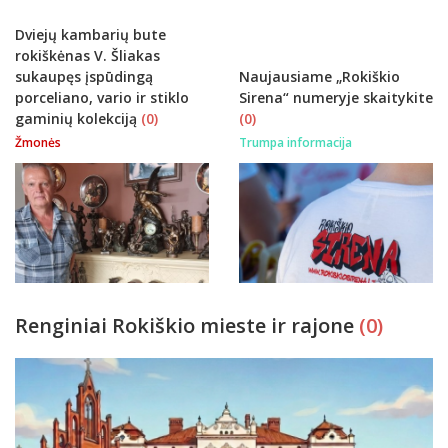
Dviejų kambarių bute
rokiškėnas V. Šliakas
sukaupęs įspūdingą
Naujausiame „Rokiškio
porceliano, vario ir stiklo
Sirena“ numeryje skaitykite
gaminių kolekciją
(0)
(0)
Žmonės
Trumpa informacija
Renginiai Rokiškio mieste ir rajone
(0)