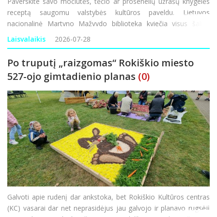
Paverskite savo močiutės, tėčio ar prosenelių užrašų knygelės
receptą saugomu valstybės kultūros paveldu. Lietuvos
nacionalinė Martyno Mažvydo biblioteka kviečia visus šalies
gyventojus prisidėti prie išskirtinės akcijos – iki spalio 31
Laisvalaikis
2026-07-28
d. pasidalyti savo &s
Po truputį „raizgomas“ Rokiškio miesto
527-ojo gimtadienio planas
(0)
Galvoti apie rudenį dar ankstoka, bet Rokiškio Kultūros centras
(KC) vasarai dar net neprasidėjus jau galvojo ir planavo rugsėjį