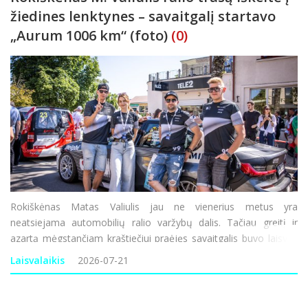
žiedines lenktynes – savaitgalį startavo
„Aurum 1006 km“ (foto)
(0)
Rokiškėnas Matas Valiulis jau ne vienerius metus yra
neatsiejama automobilių ralio varžybų dalis. Tačiau greitį ir
azartą mėgstančiam kraštiečiui praėjęs savaitgalis buvo laisvas
nuo ralio varžybų, tad su komanda nusprendė sudalyvauti
Laisvalaikis
2026-07-21
Palangoje vykusiose „Aurum 1006 km“ len