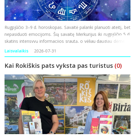
Rugpjūčio 3–9 d. horoskopas. Savaitė palanki planuoti ateitį, bet
nepasiduoti emocijoms. Šią savaitę Merkurijus iki rugpjūčio 5 d.
skatins intensyvų informacijos srautą, o vėliau daugiau dėmesio
gali būti skiriama vidaus politikai, socialiniams klausimams ir
Laisvalaikis
2026-07-31
gyventojų lūkesčiams. Silp
Kai Rokiškis pats vyksta pas turistus
(0)