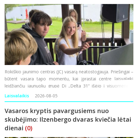
Rokiškio jaunimo centras (JC) vasarą neatostogauja. Priešingai –
būtent vasara tapo momentu, kai įprastai centre laisvalaikį
leidžiančių jaunuolių grupė Dj „Delta 31“ išėjo į visuomenę ir
rugpjūtį kviečia susitikti miesto ežero pakrantėje. O susitikimai
Laisvalaikis
2026-08-05
nebus p
Vasaros kryptis pavargusiems nuo
skubėjimo: Ilzenbergo dvaras kviečia lėtai
dienai
(0)