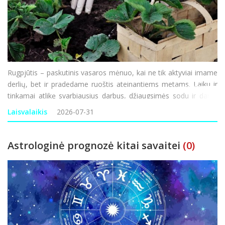
Rugpjūtis – paskutinis vasaros mėnuo, kai ne tik aktyviai imame
derlių, bet ir pradedame ruoštis ateinantiems metams. Laiku ir
tinkamai atlikę svarbiausius darbus, džiaugsimės sodu ir daržu
ne tik dabar, bet ir ateityje. Darbai darže Pats laikas nuimti
Laisvalaikis
2026-07-31
morkų, burokėlių, svogūnų,
Astrologinė prognozė kitai savaitei
(0)