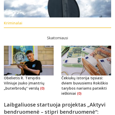
Kriminalai
Skaitomiausi
Obelietis R. Tervydis
Čekiukų istorija tęsiasi:
Vilniuje įsuko įmantrių
dviem buvusiems Rokiškio
„buterbrodų“ verslą
(0)
tarybos nariams pateikti
ieškiniai
(0)
Laibgaliuose startuoja projektas „Aktyvi
bendruomenė – stipri bendruomenė“: