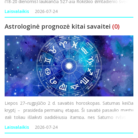
(18-20 dienomis) laukiančią 527-ąją Rokiškio gimtadienio šventę,
kurios šūkis šiais metais – „Visu garsu“. Nors didžio
Laisvalaikis
2026-07-24
Astrologinė prognozė kitai savaitei
(0)
Liepos 27–rugpjūčio 2 d. savaitės horoskopas. Saturnas keičia
kryptį – prasideda permainų etapas. Ši savaitė pasaulio mastu
gali toliau išlaikyti padidėjusią įtampą, nes Saturno ryšys su
Marsu gali skatinti geopolitinius nesutarimus, saugumo,
Laisvalaikis
2026-07-24
logistikos ir ene