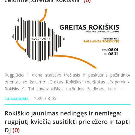
Rugpjūčio 1 dieną startavo trečiasis ir paskutinis pažintinio-
orientacinio žaidimo „Greitas Rokiškis“ maršrutas „Pagaminta
Rokiškyje“. Tai savarankiškas pažintinis žaidimas, kurio metu
pažinsite Rokiškį ir sprendžiant užduotis pažvelgsite į
Laisvalaikis
2026-08-05
Rokiškio jaunimas nedingęs ir nemiega:
rugpjūtį kviečia susitikti prie ežero ir tapti
DJ
(0)