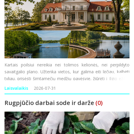
Kartais poilsiui nereikia nei tolimos kelionės, nei perpildyto
savaitgalio plano. Užtenka vietos, kur galima eiti lėčiau, kalbėti
tyliau, prisėsti šimtamečių medžių pavėsyje, žiūrėti į Ilgio ežerą
ir bent trumpam pamiršti nuolatinį skubėjimą. Viena tokių
Laisvalaikis
2026-07-31
krypčių – Ilzenbergo dvar
Rugpjūčio darbai sode ir darže
(0)