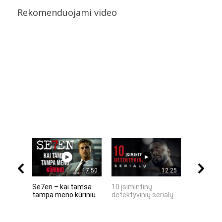
Rekomenduojami video
17:50
12:25
Se7en – kai tamsa
10 įsimintinų
10 įtempt
tampa meno kūriniu
detektyvinių serialų
stingdanč
istorijų