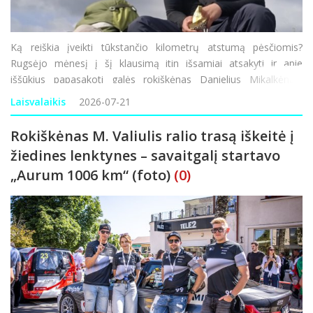
Ką reiškia įveikti tūkstančio kilometrų atstumą pėsčiomis?
Rugsėjo mėnesį į šį klausimą itin išsamiai atsakyti ir apie
iššūkius papasakoti galės rokiškėnas Danielius Mikalkėnas,
ankstyvą praėjusio šeštadienio rytą pradėjęs kelionę aplink
Laisvalaikis
2026-07-21
Lietuv
Rokiškėnas M. Valiulis ralio trasą iškeitė į
žiedines lenktynes – savaitgalį startavo
„Aurum 1006 km“ (foto)
(0)