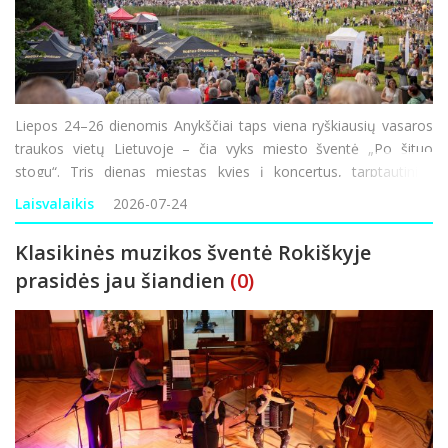
Liepos 24–26 dienomis Anykščiai taps viena ryškiausių vasaros
traukos vietų Lietuvoje – čia vyks miesto šventė „Po šituo
stogu“. Tris dienas miestas kvies į koncertus, tarptautinius
pasirodymus, floristinių kilimų ekspoziciją, muges, spektaklius, s
Laisvalaikis
2026-07-24
Klasikinės muzikos šventė Rokiškyje
prasidės jau šiandien
(0)