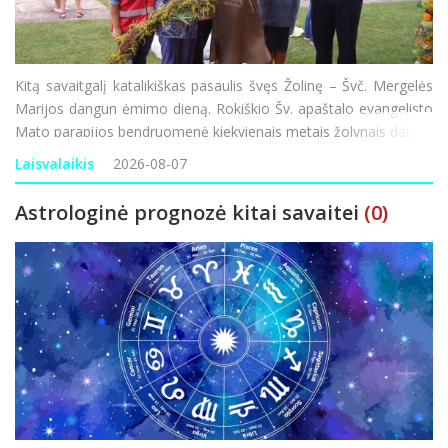
Kitą savaitgalį katalikiškas pasaulis švęs Žolinę – Švč. Mergelės
Marijos dangun ėmimo dieną. Rokiškio Šv. apaštalo evangelisto
Mato parapijos bendruomenė kiekvienais metais žolynais dabina
bažnyčią, o šventoriuje pina ilgą, žolynų bendrystės ju
Laisvalaikis
2026-08-07
Astrologinė prognozė kitai savaitei
(0)