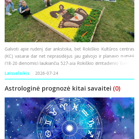
Galvoti apie rudenį dar ankstoka, bet Rokiškio Kultūros centras
(KC) vasarai dar net neprasidėjus jau galvojo ir planavo rugsėjį
(18-20 dienomis) laukiančią 527-ąją Rokiškio gimtadienio šventę,
kurios šūkis šiais metais – „Visu garsu“. Nors didžio
Laisvalaikis
2026-07-24
Astrologinė prognozė kitai savaitei
(0)