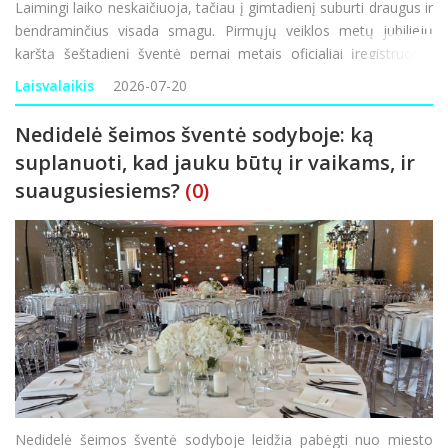
Laimingi laiko neskaičiuoja, tačiau į gimtadienį suburti draugus ir
bendraminčius visada smagu. Pirmųjų veiklos metų jubiliejų
karštą šeštadienį šventė pernai metais oficialiai įregistruotas
paramos ir labdaros fondas „Gėrio glėbyje“, sunkiose situacijose
Laisvalaikis
2026-07-20
nepa
Nedidelė šeimos šventė sodyboje: ką
suplanuoti, kad jauku būtų ir vaikams, ir
suaugusiesiems?
(0)
Nedidelė šeimos šventė sodyboje leidžia pabėgti nuo miesto