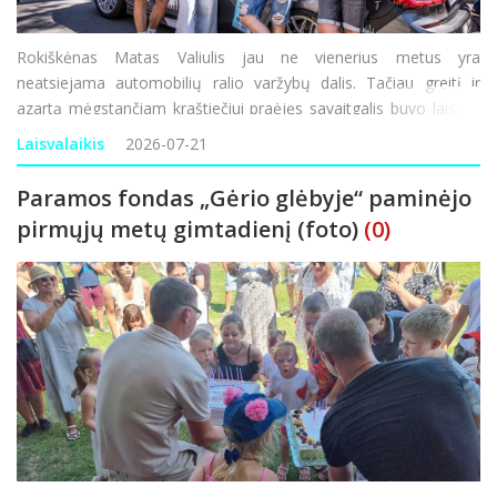
Rokiškėnas Matas Valiulis jau ne vienerius metus yra
neatsiejama automobilių ralio varžybų dalis. Tačiau greitį ir
azartą mėgstančiam kraštiečiui praėjęs savaitgalis buvo laisvas
nuo ralio varžybų, tad su komanda nusprendė sudalyvauti
Laisvalaikis
2026-07-21
Palangoje vykusiose „Aurum 1006 km“ len
Paramos fondas „Gėrio glėbyje“ paminėjo
pirmųjų metų gimtadienį (foto)
(0)