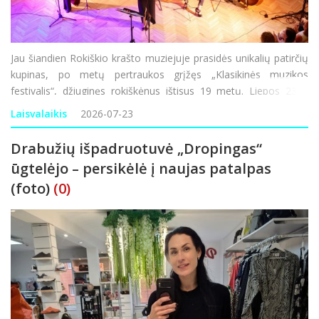
Jau šiandien Rokiškio krašto muziejuje prasidės unikalių patirčių
kupinas, po metų pertraukos grįžęs „Klasikinės muzikos
festivalis“, džiuginęs rokiškėnus ištisus 19 metų. Liepos 23 –
rugpjūčio 2 dienomis suplanuoti net devyni renginiai, devynios
Laisvalaikis
2026-07-23
Drabužių išpadruotuvė „Dropingas“
ūgtelėjo – persikėlė į naujas patalpas
(foto)
(0)