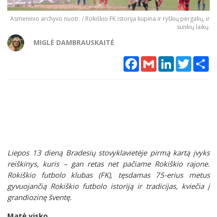
Asmeninio archyvo nuotr. / Rokiškio FK istorija kupina ir ryškių pergalių, ir
sunkių laikų.
MIGLĖ DAMBRAUSKAITĖ
Facebook
Gmail
LinkedIn
Twitter
Sh
Liepos 13 dieną Bradesių stovyklavietėje pirmą kartą įvyks
reiškinys, kuris – gan retas net pačiame Rokiškio rajone.
Rokiškio futbolo klubas (FK), tęsdamas 75-erius metus
gyvuojančią Rokiškio futbolo istoriją ir tradicijas, kviečia į
grandiozinę šventę.
Matė visko