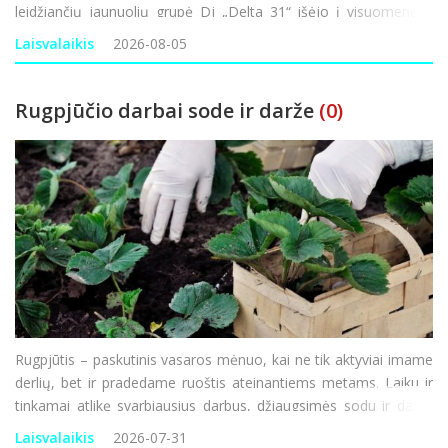
leidžiančių jaunuolių grupė Dj „Delta 31“ išėjo į visuomenę ir
rugpjūtį kviečia susitikti miesto ežero pakrantėje. O susitikimai
Laisvalaikis
2026-08-05
nebus p
Rugpjūčio darbai sode ir darže
(0)
Rugpjūtis – paskutinis vasaros mėnuo, kai ne tik aktyviai imame
derlių, bet ir pradedame ruoštis ateinantiems metams. Laiku ir
tinkamai atlikę svarbiausius darbus, džiaugsimės sodu ir daržu
ne tik dabar, bet ir ateityje. Darbai darže Pats laikas nuimti
Laisvalaikis
2026-07-31