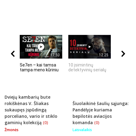
17:50
12:25
Se7en – kai tamsa
10 įsimintinų
10 įtempt
tampa meno kūriniu
detektyvinių serialų
stingdanč
istorijų
Dviejų kambarių bute
rokiškėnas V. Šliakas
Šiuolaikinė šaulių sąjunga:
sukaupęs įspūdingą
Pandėlyje kuriama
porceliano, vario ir stiklo
bepilotės aviacijos
gaminių kolekciją
(0)
komanda
(0)
Žmonės
Laisvalaikis