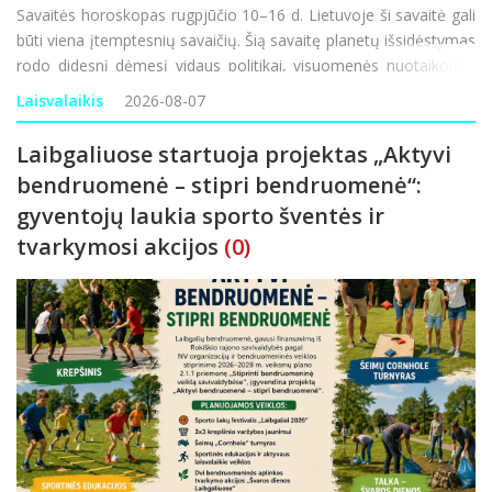
Savaitės horoskopas rugpjūčio 10–16 d. Lietuvoje ši savaitė gali
būti viena įtemptesnių savaičių. Šią savaitę planetų išsidėstymas
rodo didesnį dėmesį vidaus politikai, visuomenės nuotaikoms,
ekonominiam saugumui ir informacijos sklaidai, todėl pasaulyje
Laisvalaikis
2026-08-07
gali būti daugiau
Laibgaliuose startuoja projektas „Aktyvi
bendruomenė – stipri bendruomenė“:
gyventojų laukia sporto šventės ir
tvarkymosi akcijos
(0)