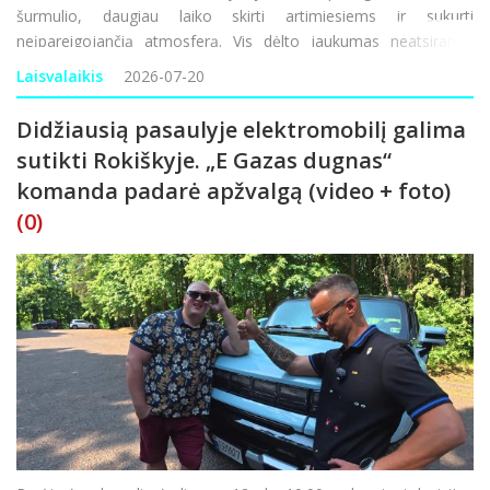
šurmulio, daugiau laiko skirti artimiesiems ir sukurti
neįpareigojančią atmosferą. Vis dėlto jaukumas neatsiranda
savaime. Kad gerai jaustųsi ir vaikai, ir suaugusieji, reikia
Laisvalaikis
2026-07-20
apgalvoti erdvę, šventės laiką, maist
Didžiausią pasaulyje elektromobilį galima
sutikti Rokiškyje. „E Gazas dugnas“
komanda padarė apžvalgą (video + foto)
(0)