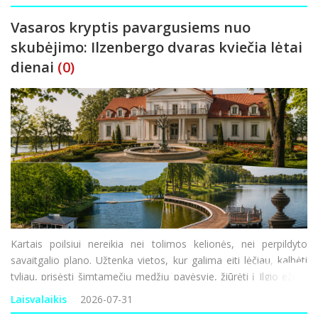
morkų, burokėlių, svogūnų,
Vasaros kryptis pavargusiems nuo
skubėjimo: Ilzenbergo dvaras kviečia lėtai
dienai
(0)
Kartais poilsiui nereikia nei tolimos kelionės, nei perpildyto
savaitgalio plano. Užtenka vietos, kur galima eiti lėčiau, kalbėti
tyliau, prisėsti šimtamečių medžių pavėsyje, žiūrėti į Ilgio ežerą
ir bent trumpam pamiršti nuolatinį skubėjimą. Viena tokių
Laisvalaikis
2026-07-31
krypčių – Ilzenbergo dvar