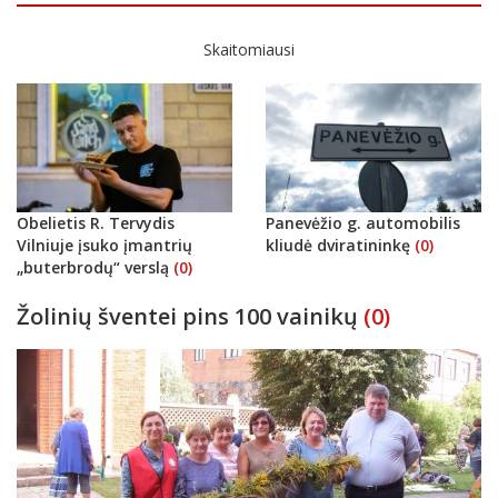
Skaitomiausi
Obelietis R. Tervydis
Panevėžio g. automobilis
Vilniuje įsuko įmantrių
kliudė dviratininkę
(0)
„buterbrodų“ verslą
(0)
Žolinių šventei pins 100 vainikų
(0)