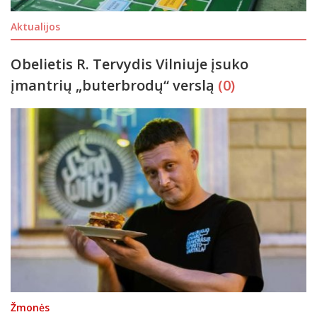
Aktualijos
Obelietis R. Tervydis Vilniuje įsuko
įmantrių „buterbrodų“ verslą
(0)
Žmonės