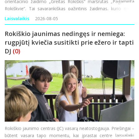
orientacinio žaidimo „Greitas Rokiškis“ maršrutas „Pagaminta
Rokiškyje“. Tai savarankiškas pažintinis žaidimas, kurio metu
pažinsite Rokiškį ir sprendžiant užduotis pažvelgsite į
Laisvalaikis
2026-08-05
Rokiškio jaunimas nedingęs ir nemiega:
rugpjūtį kviečia susitikti prie ežero ir tapti
DJ
(0)
Rokiškio jaunimo centras (JC) vasarą neatostogauja. Priešingai –
būtent vasara tapo momentu, kai įprastai centre laisvalaikį