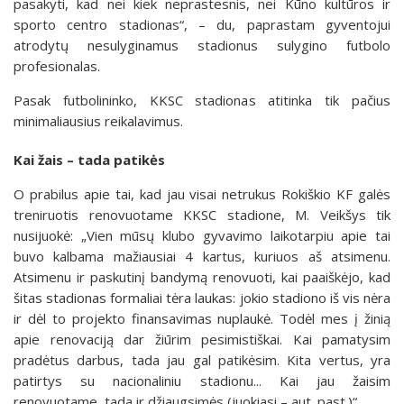
pasakyti, kad nei kiek neprastesnis, nei Kūno kultūros ir
sporto centro stadionas“, – du, paprastam gyventojui
atrodytų nesulyginamus stadionus sulygino futbolo
profesionalas.
Pasak futbolininko, KKSC stadionas atitinka tik pačius
minimaliausius reikalavimus.
Kai žais – tada patikės
O prabilus apie tai, kad jau visai netrukus Rokiškio KF galės
treniruotis renovuotame KKSC stadione, M. Veikšys tik
nusijuokė: „Vien mūsų klubo gyvavimo laikotarpiu apie tai
buvo kalbama mažiausiai 4 kartus, kuriuos aš atsimenu.
Atsimenu ir paskutinį bandymą renovuoti, kai paaiškėjo, kad
šitas stadionas formaliai tėra laukas: jokio stadiono iš vis nėra
ir dėl to projekto finansavimas nuplaukė. Todėl mes į žinią
apie renovaciją dar žiūrim pesimistiškai. Kai pamatysim
pradėtus darbus, tada jau gal patikėsim. Kita vertus, yra
patirtys su nacionaliniu stadionu... Kai jau žaisim
renovuotame, tada ir džiaugsimės (juokiasi – aut. past.)“.