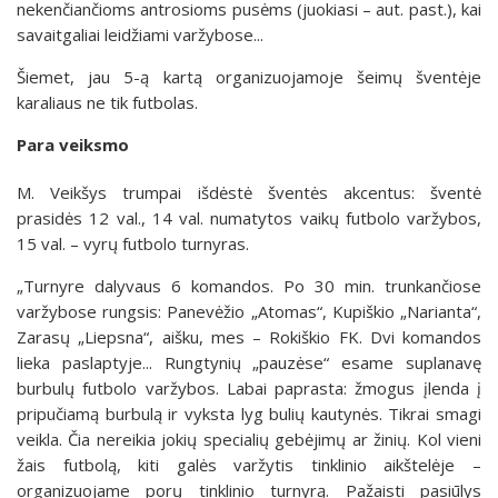
nekenčiančioms antrosioms pusėms (juokiasi – aut. past.), kai
savaitgaliai leidžiami varžybose...
Šiemet, jau 5-ą kartą organizuojamoje šeimų šventėje
karaliaus ne tik futbolas.
Para veiksmo
M. Veikšys trumpai išdėstė šventės akcentus: šventė
prasidės 12 val., 14 val. numatytos vaikų futbolo varžybos,
15 val. – vyrų futbolo turnyras.
„Turnyre dalyvaus 6 komandos. Po 30 min. trunkančiose
varžybose rungsis: Panevėžio „Atomas“, Kupiškio „Narianta“,
Zarasų „Liepsna“, aišku, mes – Rokiškio FK. Dvi komandos
lieka paslaptyje... Rungtynių „pauzėse“ esame suplanavę
burbulų futbolo varžybos. Labai paprasta: žmogus įlenda į
pripučiamą burbulą ir vyksta lyg bulių kautynės. Tikrai smagi
veikla. Čia nereikia jokių specialių gebėjimų ar žinių. Kol vieni
žais futbolą, kiti galės varžytis tinklinio aikštelėje –
organizuojame porų tinklinio turnyrą. Pažaisti pasiūlys