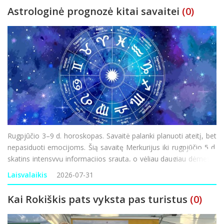
Astrologinė prognozė kitai savaitei
(0)
Rugpjūčio 3–9 d. horoskopas. Savaitė palanki planuoti ateitį, bet
nepasiduoti emocijoms. Šią savaitę Merkurijus iki rugpjūčio 5 d.
skatins intensyvų informacijos srautą, o vėliau daugiau dėmesio
gali būti skiriama vidaus politikai, socialiniams klausimams ir
Laisvalaikis
2026-07-31
gyventojų lūkesčiams. Silp
Kai Rokiškis pats vyksta pas turistus
(0)