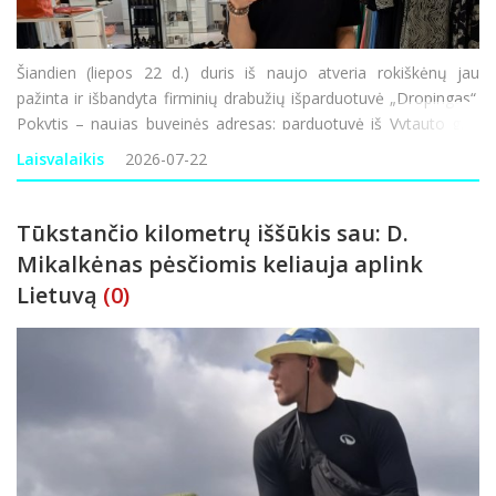
Šiandien (liepos 22 d.) duris iš naujo atveria rokiškėnų jau
pažinta ir išbandyta firminių drabužių išparduotuvė „Dropingas“.
Pokytis – naujas buveinės adresas: parduotuvė iš Vytauto g. 1
keliasi į Respublikos g. 23 adresu esantį pastatą (b
Laisvalaikis
2026-07-22
Tūkstančio kilometrų iššūkis sau: D.
Mikalkėnas pėsčiomis keliauja aplink
Lietuvą
(0)