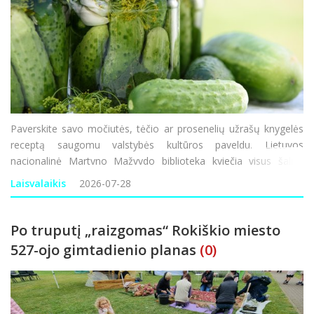
Paverskite savo močiutės, tėčio ar prosenelių užrašų knygelės
receptą saugomu valstybės kultūros paveldu. Lietuvos
nacionalinė Martyno Mažvydo biblioteka kviečia visus šalies
gyventojus prisidėti prie išskirtinės akcijos – iki spalio 31
Laisvalaikis
2026-07-28
d. pasidalyti savo &s
Po truputį „raizgomas“ Rokiškio miesto
527-ojo gimtadienio planas
(0)