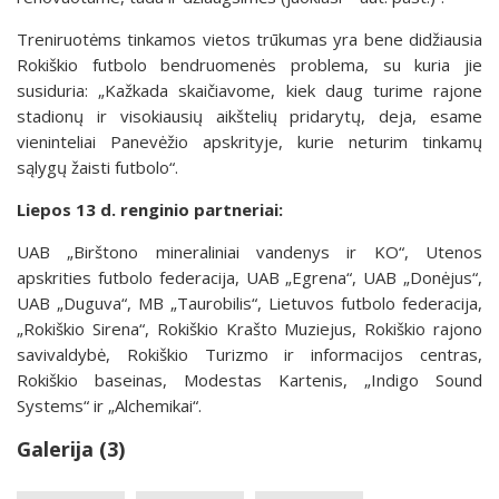
Treniruotėms tinkamos vietos trūkumas yra bene didžiausia
Rokiškio futbolo bendruomenės problema, su kuria jie
susiduria: „Kažkada skaičiavome, kiek daug turime rajone
stadionų ir visokiausių aikštelių pridarytų, deja, esame
vieninteliai Panevėžio apskrityje, kurie neturim tinkamų
sąlygų žaisti futbolo“.
Liepos 13 d. renginio partneriai:
UAB „Birštono mineraliniai vandenys ir KO“, Utenos
apskrities futbolo federacija, UAB „Egrena“, UAB „Donėjus“,
UAB „Duguva“, MB „Taurobilis“, Lietuvos futbolo federacija,
„Rokiškio Sirena“, Rokiškio Krašto Muziejus, Rokiškio rajono
savivaldybė, Rokiškio Turizmo ir informacijos centras,
Rokiškio baseinas, Modestas Kartenis, „Indigo Sound
Systems“ ir „Alchemikai“.
Galerija (3)