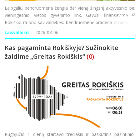
Laibgalių bendruomenė žengia dar vieną žingsnį aktyvesnio bei
vieningesnio vietos gyvenimo link. Gavusi finansavimą iš
Rokiškio rajono savivaldybės, bendruomenė pradeda įgyvendinti
projektą „Aktyvi bendruomenė – stipri bendruomenė“. Ši
Laisvalaikis
2026-08-06
iniciatyva finansuojama
Kas pagaminta Rokiškyje? Sužinokite
žaidime „Greitas Rokiškis“
(0)
Rugpjūčio 1 dieną startavo trečiasis ir paskutinis pažintinio-