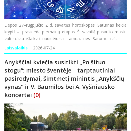
Liepos 27–rugpjūčio 2 d. savaitės horoskopas. Saturnas keičia
kryptį – prasideda permainų etapas. Ši savaitė pasaulio mastu
gali toliau išlaikyti padidėjusią įtampą, nes Saturno ryšys su
Marsu gali skatinti geopolitinius nesutarimus, saugumo,
Laisvalaikis
2026-07-24
logistikos ir ene
Anykščiai kviečia susitikti „Po šituo
stogu“: miesto šventėje – tarptautiniai
pasirodymai, šimtmetį minintis „Anykščių
vynas“ ir V. Baumilos bei A. Vyšniausko
koncertai
(0)