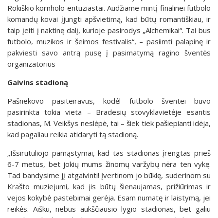
Rokiškio kornholo entuziastai. Audžiame mintį finalinei futbolo
komandų kovai įjungti apšvietimą, kad būtų romantiškiau, ir
taip įeiti į naktinę dalį, kurioje pasirodys „Alchemikai“. Tai bus
futbolo, muzikos ir šeimos festivalis“, – pasiimti palapinę ir
pakviesti savo antrą pusę į pasimatymą ragino šventės
organizatorius
Gaivins stadioną
Pašnekovo pasiteiravus, kodėl futbolo šventei buvo
pasirinkta tokia vieta – Bradesių stovyklavietėje esantis
stadionas, M. Veikšys neslėpė, tai – šiek tiek pašiepianti idėja,
kad pagaliau reikia atidaryti tą stadioną.
„Išsirutuliojo pamąstymai, kad tas stadionas įrengtas prieš
6-7 metus, bet jokių mums žinomų varžybų nėra ten vykę.
Tad bandysime jį atgaivinti! Įvertinom jo būklę, suderinom su
Krašto muziejumi, kad jis būtų šienaujamas, prižiūrimas ir
vejos kokybė pastebimai gerėja. Esam numatę ir laistymą, jei
reikės. Aišku, nebus aukščiausio lygio stadionas, bet galiu