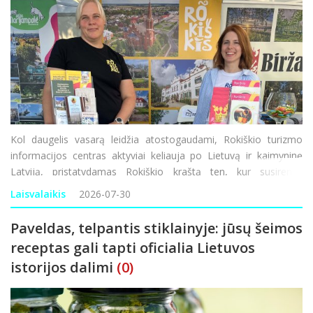
Kol daugelis vasarą leidžia atostogaudami, Rokiškio turizmo
informacijos centras aktyviai keliauja po Lietuvą ir kaimyninę
Latviją, pristatydamas Rokiškio kraštą ten, kur susirenka
tūkstančiai keliautojų. Dalyvaujant miestų šventėse ir jų turizmo
Laisvalaikis
2026-07-30
gatvėse teikiama informac
Paveldas, telpantis stiklainyje: jūsų šeimos
receptas gali tapti oficialia Lietuvos
istorijos dalimi
(0)