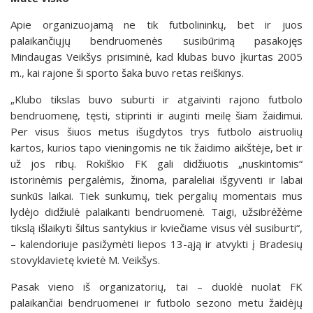
Apie organizuojamą ne tik futbolininkų, bet ir juos
palaikančiųjų bendruomenės susibūrimą pasakojęs
Mindaugas Veikšys prisiminė, kad klubas buvo įkurtas 2005
m., kai rajone ši sporto šaka buvo retas reiškinys.
„Klubo tikslas buvo suburti ir atgaivinti rajono futbolo
bendruomenę, tęsti, stiprinti ir auginti meilę šiam žaidimui.
Per visus šiuos metus išugdytos trys futbolo aistruolių
kartos, kurios tapo vieningomis ne tik žaidimo aikštėje, bet ir
už jos ribų. Rokiškio FK gali didžiuotis „nuskintomis“
istorinėmis pergalėmis, žinoma, paraleliai išgyventi ir labai
sunkūs laikai. Tiek sunkumų, tiek pergalių momentais mus
lydėjo didžiulė palaikanti bendruomenė. Taigi, užsibrėžėme
tikslą išlaikyti šiltus santykius ir kviečiame visus vėl susiburti“,
– kalendoriuje pasižymėti liepos 13-ąją ir atvykti į Bradesių
stovyklavietę kvietė M. Veikšys.
Pasak vieno iš organizatorių, tai – duoklė nuolat FK
palaikančiai bendruomenei ir futbolo sezono metu žaidėjų