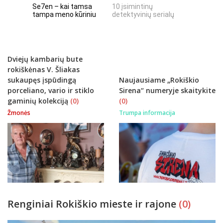
Se7en – kai tamsa
10 įsimintinų
10 įtempt
tampa meno kūriniu
detektyvinių serialų
stingdanč
istorijų
Dviejų kambarių bute
rokiškėnas V. Šliakas
sukaupęs įspūdingą
Naujausiame „Rokiškio
porceliano, vario ir stiklo
Sirena“ numeryje skaitykite
gaminių kolekciją
(0)
(0)
Žmonės
Trumpa informacija
Renginiai Rokiškio mieste ir rajone
(0)