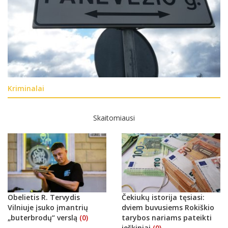
Kriminalai
Skaitomiausi
Obelietis R. Tervydis
Čekiukų istorija tęsiasi:
Vilniuje įsuko įmantrių
dviem buvusiems Rokiškio
„buterbrodų“ verslą
(0)
tarybos nariams pateikti
ieškiniai
(0)