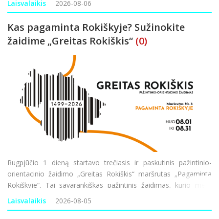
Laisvalaikis
2026-08-06
iniciatyva finansuojama
Kas pagaminta Rokiškyje? Sužinokite
žaidime „Greitas Rokiškis“
(0)
Rugpjūčio 1 dieną startavo trečiasis ir paskutinis pažintinio-
orientacinio žaidimo „Greitas Rokiškis“ maršrutas „Pagaminta
Rokiškyje“. Tai savarankiškas pažintinis žaidimas, kurio metu
pažinsite Rokiškį ir sprendžiant užduotis pažvelgsite į
Laisvalaikis
2026-08-05