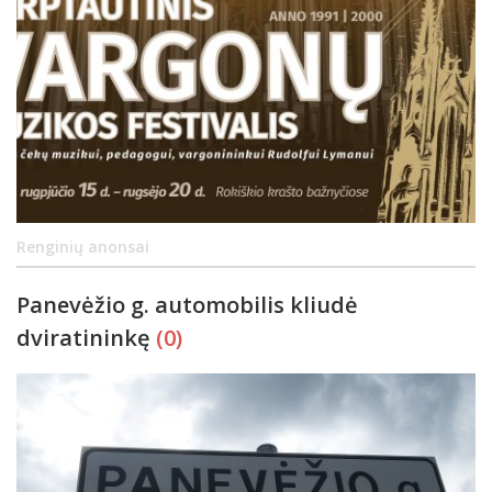
Renginių anonsai
Panevėžio g. automobilis kliudė
dviratininkę
(0)