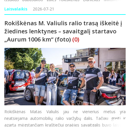
ankstyvą praėjusio šeštadienio rytą pradėjęs kelionę aplink
Laisvalaikis
2026-07-21
Lietuv
Rokiškėnas M. Valiulis ralio trasą iškeitė į
žiedines lenktynes – savaitgalį startavo
„Aurum 1006 km“ (foto)
(0)
Rokiškėnas Matas Valiulis jau ne vienerius metus yra
neatsiejama automobilių ralio varžybų dalis. Tačiau greitį ir
azartą mėgstančiam kraštiečiui praėjęs savaitgalis buvo laisvas