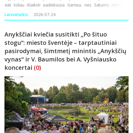
gali toliau išlaikyti padidėjusią įtampą, nes Saturno ryšys su
Marsu gali skatinti geopolitinius nesutarimus, saugumo,
Laisvalaikis
2026-07-24
logistikos ir ene
Anykščiai kviečia susitikti „Po šituo
stogu“: miesto šventėje – tarptautiniai
pasirodymai, šimtmetį minintis „Anykščių
vynas“ ir V. Baumilos bei A. Vyšniausko
koncertai
(0)