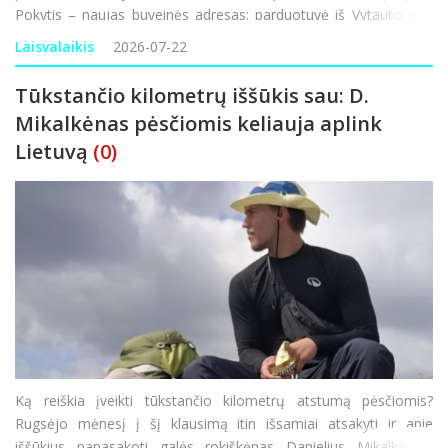
Pokytis – naujas buveinės adresas: parduotuvė iš Vytauto g. 1
keliasi į Respublikos g. 23 adresu esantį pastatą (b
Laisvalaikis
2026-07-22
Tūkstančio kilometrų iššūkis sau: D.
Mikalkėnas pėsčiomis keliauja aplink
Lietuvą
(0)
Ką reiškia įveikti tūkstančio kilometrų atstumą pėsčiomis?
Rugsėjo mėnesį į šį klausimą itin išsamiai atsakyti ir apie
iššūkius papasakoti galės rokiškėnas Danielius Mikalkėnas,