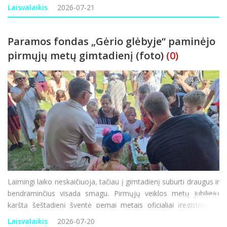
nuo ralio varžybų, tad su komanda nusprendė sudalyvauti
Laisvalaikis
2026-07-21
Palangoje vykusiose „Aurum 1006 km“ len
Paramos fondas „Gėrio glėbyje“ paminėjo
pirmųjų metų gimtadienį (foto)
(0)
Laimingi laiko neskaičiuoja, tačiau į gimtadienį suburti draugus ir
bendraminčius visada smagu. Pirmųjų veiklos metų jubiliejų
karštą šeštadienį šventė pernai metais oficialiai įregistruotas
paramos ir labdaros fondas „Gėrio glėbyje“, sunkiose situacijose
Laisvalaikis
2026-07-20