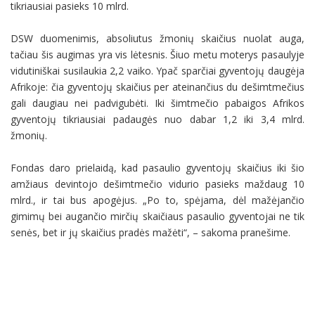
tikriausiai pasieks 10 mlrd.
DSW duomenimis, absoliutus žmonių skaičius nuolat auga,
tačiau šis augimas yra vis lėtesnis. Šiuo metu moterys pasaulyje
vidutiniškai susilaukia 2,2 vaiko. Ypač sparčiai gyventojų daugėja
Afrikoje: čia gyventojų skaičius per ateinančius du dešimtmečius
gali daugiau nei padvigubėti. Iki šimtmečio pabaigos Afrikos
gyventojų tikriausiai padaugės nuo dabar 1,2 iki 3,4 mlrd.
žmonių.
Fondas daro prielaidą, kad pasaulio gyventojų skaičius iki šio
amžiaus devintojo dešimtmečio vidurio pasieks maždaug 10
mlrd., ir tai bus apogėjus. „Po to, spėjama, dėl mažėjančio
gimimų bei augančio mirčių skaičiaus pasaulio gyventojai ne tik
senės, bet ir jų skaičius pradės mažėti“, – sakoma pranešime.