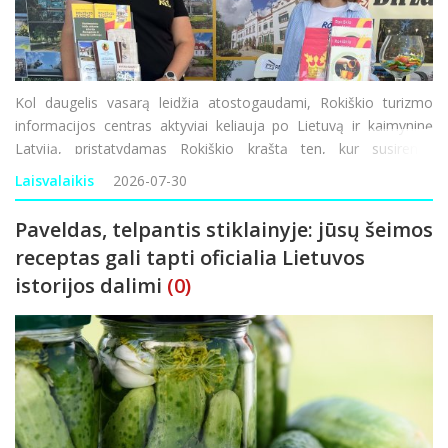
Kol daugelis vasarą leidžia atostogaudami, Rokiškio turizmo
informacijos centras aktyviai keliauja po Lietuvą ir kaimyninę
Latviją, pristatydamas Rokiškio kraštą ten, kur susirenka
tūkstančiai keliautojų. Dalyvaujant miestų šventėse ir jų turizmo
Laisvalaikis
2026-07-30
gatvėse teikiama informac
Paveldas, telpantis stiklainyje: jūsų šeimos
receptas gali tapti oficialia Lietuvos
istorijos dalimi
(0)