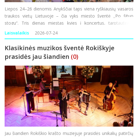
Liepos 24–26 dienomis Anykščiai taps viena ryškiausių vasaros
traukos vietų Lietuvoje – čia vyks miesto šventė „Po šituo
stogu“. Tris dienas miestas kvies į koncertus, tarptautinius
pasirodymus, floristinių kilimų ekspoziciją, muges, spektaklius, s
Laisvalaikis
2026-07-24
Klasikinės muzikos šventė Rokiškyje
prasidės jau šiandien
(0)
Jau šiandien Rokiškio krašto muziejuje prasidės unikalių patirčių