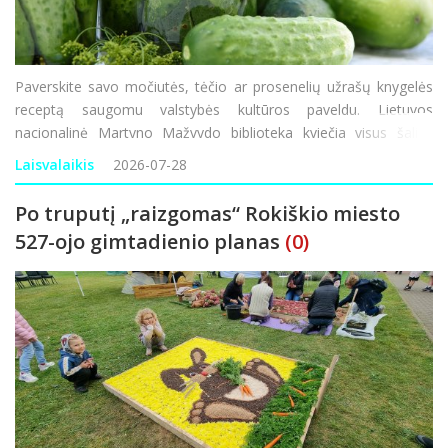
Paverskite savo močiutės, tėčio ar prosenelių užrašų knygelės
receptą saugomu valstybės kultūros paveldu. Lietuvos
nacionalinė Martyno Mažvydo biblioteka kviečia visus šalies
gyventojus prisidėti prie išskirtinės akcijos – iki spalio 31
Laisvalaikis
2026-07-28
d. pasidalyti savo &s
Po truputį „raizgomas“ Rokiškio miesto
527-ojo gimtadienio planas
(0)