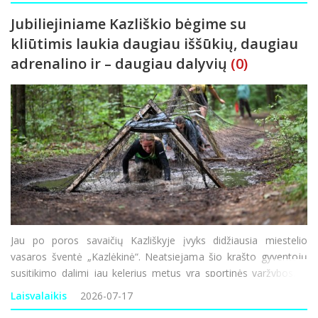
Jubiliejiniame Kazliškio bėgime su
kliūtimis laukia daugiau iššūkių, daugiau
adrenalino ir – daugiau dalyvių
(0)
Jau po poros savaičių Kazliškyje įvyks didžiausia miestelio
vasaros šventė „Kazlėkinė“. Neatsiejama šio krašto gyventojų
susitikimo dalimi jau kelerius metus yra sportinės varžybos, o
tiksliau – ekstremalus bėgimas su kliūtimis, kurį organizuoja
Laisvalaikis
2026-07-17
kra&scar