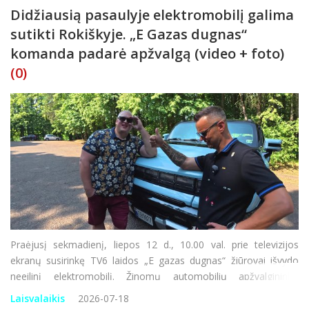
Didžiausią pasaulyje elektromobilį galima
sutikti Rokiškyje. „E Gazas dugnas“
komanda padarė apžvalgą (video + foto)
(0)
Praėjusį sekmadienį, liepos 12 d., 10.00 val. prie televizijos
ekranų susirinkę TV6 laidos „E gazas dugnas“ žiūrovai išvydo
neeilinį elektromobilį. Žinomų automobilių apžvalgininkų
akiratyje atsidūrė vienintelis Lietuvoje ir vienas iš nedaugelio
Laisvalaikis
2026-07-18
Europoje – visi&scaron