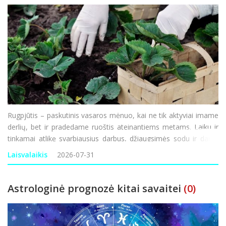
Rugpjūtis – paskutinis vasaros mėnuo, kai ne tik aktyviai imame
derlių, bet ir pradedame ruoštis ateinantiems metams. Laiku ir
tinkamai atlikę svarbiausius darbus, džiaugsimės sodu ir daržu
ne tik dabar, bet ir ateityje. Darbai darže Pats laikas nuimti
Laisvalaikis
2026-07-31
morkų, burokėlių, svogūnų,
Astrologinė prognozė kitai savaitei
(0)