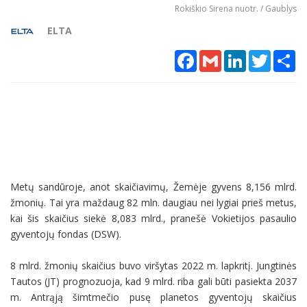
Rokiškio Sirena nuotr. / Gaublys
ELTA
Facebook
Gmail
LinkedIn
Twitter
Sh
Metų sandūroje, anot skaičiavimų, Žemėje gyvens 8,156 mlrd.
žmonių. Tai yra maždaug 82 mln. daugiau nei lygiai prieš metus,
kai šis skaičius siekė 8,083 mlrd., pranešė Vokietijos pasaulio
gyventojų fondas (DSW).
8 mlrd. žmonių skaičius buvo viršytas 2022 m. lapkritį. Jungtinės
Tautos (JT) prognozuoja, kad 9 mlrd. riba gali būti pasiekta 2037
m. Antrąją šimtmečio pusę planetos gyventojų skaičius