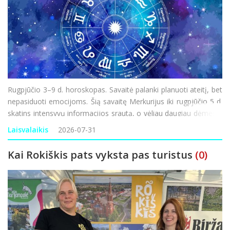
Rugpjūčio 3–9 d. horoskopas. Savaitė palanki planuoti ateitį, bet
nepasiduoti emocijoms. Šią savaitę Merkurijus iki rugpjūčio 5 d.
skatins intensyvų informacijos srautą, o vėliau daugiau dėmesio
gali būti skiriama vidaus politikai, socialiniams klausimams ir
Laisvalaikis
2026-07-31
gyventojų lūkesčiams. Silp
Kai Rokiškis pats vyksta pas turistus
(0)