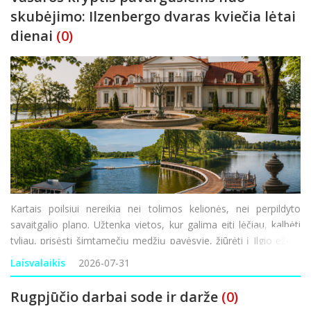
skubėjimo: Ilzenbergo dvaras kviečia lėtai
dienai
(0)
Kartais poilsiui nereikia nei tolimos kelionės, nei perpildyto
savaitgalio plano. Užtenka vietos, kur galima eiti lėčiau, kalbėti
tyliau, prisėsti šimtamečių medžių pavėsyje, žiūrėti į Ilgio ežerą
ir bent trumpam pamiršti nuolatinį skubėjimą. Viena tokių
Laisvalaikis
2026-07-31
krypčių – Ilzenbergo dvar
Rugpjūčio darbai sode ir darže
(0)