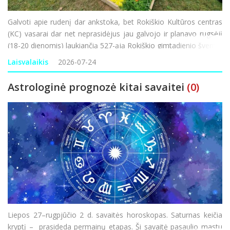
Galvoti apie rudenį dar ankstoka, bet Rokiškio Kultūros centras
(KC) vasarai dar net neprasidėjus jau galvojo ir planavo rugsėjį
(18-20 dienomis) laukiančią 527-ąją Rokiškio gimtadienio šventę,
kurios šūkis šiais metais – „Visu garsu“. Nors didžio
Laisvalaikis
2026-07-24
Astrologinė prognozė kitai savaitei
(0)
Liepos 27–rugpjūčio 2 d. savaitės horoskopas. Saturnas keičia
kryptį – prasideda permainų etapas. Ši savaitė pasaulio mastu