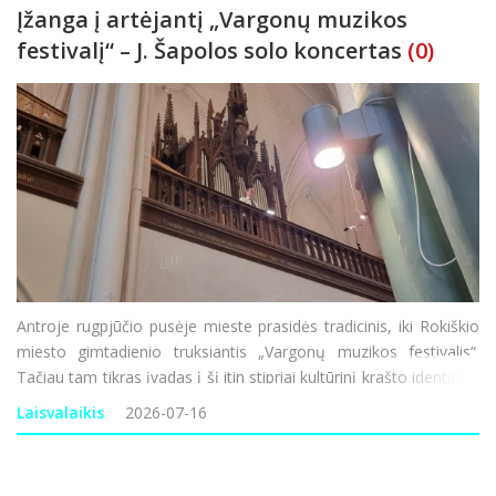
Įžanga į artėjantį „Vargonų muzikos
festivalį“ – J. Šapolos solo koncertas
(0)
Antroje rugpjūčio pusėje mieste prasidės tradicinis, iki Rokiškio
miesto gimtadienio truksiantis „Vargonų muzikos festivalis“.
Tačiau tam tikras įvadas į šį itin stipriai kultūrinį krašto identitetą
kuriantį reiškinį jau įvyko – trečiadienio vakarą pasin
Laisvalaikis
2026-07-16