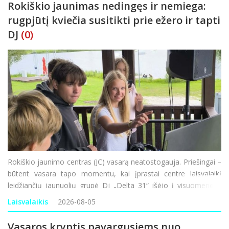
Rokiškio jaunimas nedingęs ir nemiega:
rugpjūtį kviečia susitikti prie ežero ir tapti
DJ
(0)
Rokiškio jaunimo centras (JC) vasarą neatostogauja. Priešingai –
būtent vasara tapo momentu, kai įprastai centre laisvalaikį
leidžiančių jaunuolių grupė Dj „Delta 31“ išėjo į visuomenę ir
rugpjūtį kviečia susitikti miesto ežero pakrantėje. O susitikimai
Laisvalaikis
2026-08-05
nebus p
Vasaros kryptis pavargusiems nuo