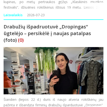
kupinas, po metų pertraukos grįžęs „Klasikinės muzikos
festivalis“, džiuginęs rokiškėnus ištisus 19 metų. Liepos 23 –
rugpjūčio 2 dienomis suplanuoti net devyni renginiai, devynios
Laisvalaikis
2026-07-23
Drabužių išpadruotuvė „Dropingas“
ūgtelėjo – persikėlė į naujas patalpas
(foto)
(0)
Šiandien (liepos 22 d.) duris iš naujo atveria rokiškėnų jau
pažinta ir išbandyta firminių drabužių išparduotuvė „Dropingas“.