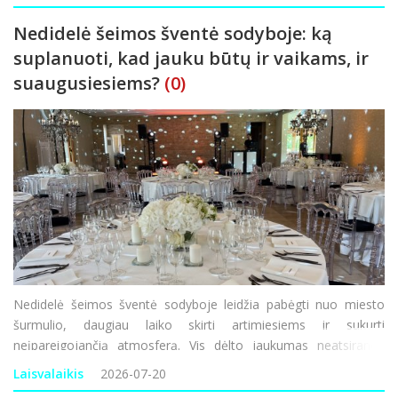
nepa
Nedidelė šeimos šventė sodyboje: ką
suplanuoti, kad jauku būtų ir vaikams, ir
suaugusiesiems?
(0)
Nedidelė šeimos šventė sodyboje leidžia pabėgti nuo miesto
šurmulio, daugiau laiko skirti artimiesiems ir sukurti
neįpareigojančią atmosferą. Vis dėlto jaukumas neatsiranda
savaime. Kad gerai jaustųsi ir vaikai, ir suaugusieji, reikia
Laisvalaikis
2026-07-20
apgalvoti erdvę, šventės laiką, maist