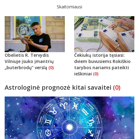
Skaitomiausi
Obelietis R. Tervydis
Čekiukų istorija tęsiasi:
Vilniuje įsuko įmantrių
dviem buvusiems Rokiškio
„buterbrodų“ verslą
(0)
tarybos nariams pateikti
ieškiniai
(0)
Astrologinė prognozė kitai savaitei
(0)