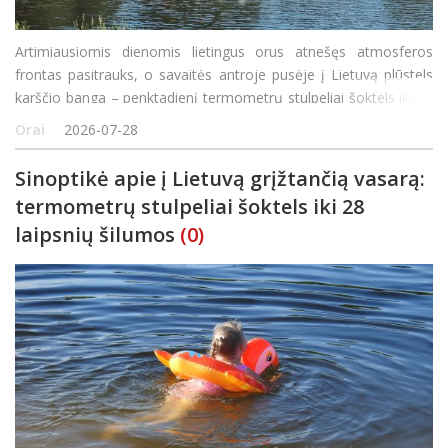
Artimiausiomis dienomis lietingus orus atnešęs atmosferos
frontas pasitrauks, o savaitės antroje pusėje į Lietuvą plūstels
karščio banga – penktadienį termometrų stulpeliai šoktels iki 31
laipsnio, sako Lietuvos hidrometeorologijos tarnybos sinoptikas
Orai
2026-07-28
Tadas Kantautas. Pas
Sinoptikė apie į Lietuvą grįžtančią vasarą:
termometrų stulpeliai šoktels iki 28
laipsnių šilumos
(0)