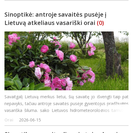
Sinoptikė: antroje savaitės pusėje į
Lietuvą atkeliaus vasariški orai
(0)
Savaitgalį Lietuvą merkus lietui, šią savaitę jo išvengti taip pat
nepavyks, tačiau antroje savaitės pusėje gyventojus pradžiugins
vasariška šiluma, sako Lietuvos hidrometeorologijos tarnybos
(LHMT) sinoptikė Teresė Kaunienė. Jos teigimu, artimiausią naktį
Orai
2026-06-15
šalyje