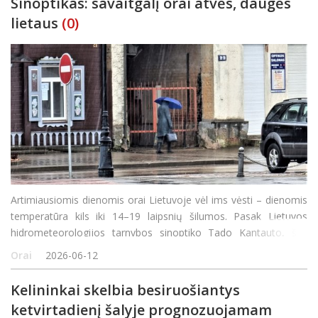
Sinoptikas: savaitgalį orai atvės, daugės
lietaus
(0)
Artimiausiomis dienomis orai Lietuvoje vėl ims vėsti – dienomis
temperatūra kils iki 14–19 laipsnių šilumos. Pasak Lietuvos
hidrometeorologijos tarnybos sinoptiko Tado Kantauto, šalį
pasieks vėsesnio oro masė ir žemo slėgio sritis, kuri taip pat
Orai
2026-06-12
atneš trumpalaikius l
Kelininkai skelbia besiruošiantys
ketvirtadienį šalyje prognozuojamam