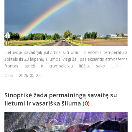
Lietuvoje savaitgalį įsitvirtins šilti orai – dienomis temperatūra
šoktels iki 23 laipsnių šilumos. Visgi šalį pasieksiantis atmosferos
frontas atneš ir trumpalaikių liūčių, sako Lietuvos
hidrometeorologijos tarnybos sinoptikė Simona Dalinkevičiūtė.
Orai
2026-05-22
Artimiau
Sinoptikė žada permainingą savaitę su
lietumi ir vasariška šiluma
(0)