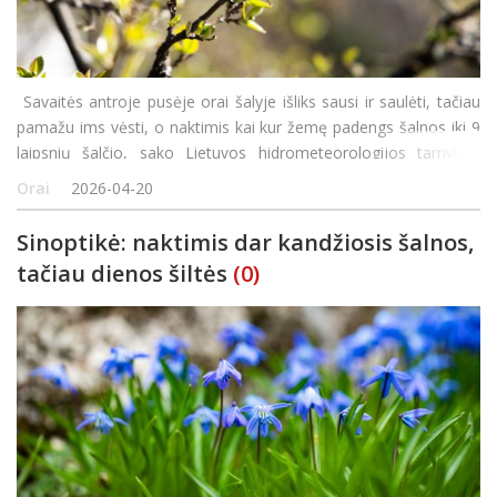
Savaitės antroje pusėje orai šalyje išliks sausi ir saulėti, tačiau
pamažu ims vėsti, o naktimis kai kur žemę padengs šalnos iki 9
laipsnių šalčio, sako Lietuvos hidrometeorologijos tarnybos
sinoptikė Teresė Kaunienė. Pasak sinoptikės, antradienio orus
Orai
2026-04-20
lems anticik
Sinoptikė: naktimis dar kandžiosis šalnos,
tačiau dienos šiltės
(0)