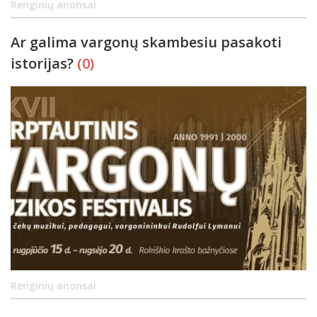
Renginių anonsai
Ar galima vargonų skambesiu pasakoti
istorijas?
(0)
Renginių anonsai