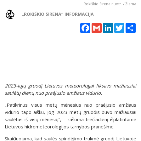
Rokiškio Sirena nuotr. / Žiema
„ROKIŠKIO SIRENA“ INFORMACIJA
Facebook
Gmail
LinkedIn
Twitter
Sh
2023-iųjų gruodį Lietuvos meteorologai fiksavo mažiausiai
saulėtų dienų nuo praėjusio amžiaus vidurio.
„Patikrinus visus metų mėnesius nuo praėjusio amžiaus
vidurio tapo aišku, jog 2023 metų gruodis buvo mažiausiai
saulėtas iš visų mėnesių“, – rašoma trečiadienį išplatintame
Lietuvos hidrometeorologijos tarnybos pranešime.
Skaičiuojama, kad saulės spindėjimo trukmė gruodį Lietuvoje