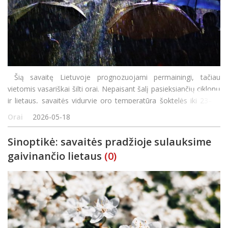
Šią savaitę Lietuvoje prognozuojami permainingi, tačiau
vietomis vasariškai šilti orai. Nepaisant šalį pasieksiančių ciklonų
ir lietaus, savaitės viduryje oro temperatūra šoktelės iki 23–24
laipsnių šilumos, sako Lietuvos hidrometeorologijos tarn
Orai
2026-05-18
Sinoptikė: savaitės pradžioje sulauksime
gaivinančio lietaus
(0)