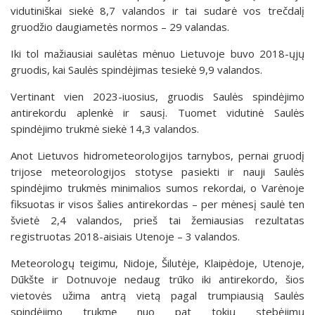
vidutiniškai siekė 8,7 valandos ir tai sudarė vos trečdalį
gruodžio daugiametės normos – 29 valandas.
Iki tol mažiausiai saulėtas mėnuo Lietuvoje buvo 2018-ųjų
gruodis, kai Saulės spindėjimas tesiekė 9,9 valandos.
Vertinant vien 2023-iuosius, gruodis Saulės spindėjimo
antirekordu aplenkė ir sausį. Tuomet vidutinė Saulės
spindėjimo trukmė siekė 14,3 valandos.
Anot Lietuvos hidrometeorologijos tarnybos, pernai gruodį
trijose meteorologijos stotyse pasiekti ir nauji Saulės
spindėjimo trukmės minimalios sumos rekordai, o Varėnoje
fiksuotas ir visos šalies antirekordas – per mėnesį saulė ten
švietė 2,4 valandos, prieš tai žemiausias rezultatas
registruotas 2018-aisiais Utenoje – 3 valandos.
Meteorologų teigimu, Nidoje, Šilutėje, Klaipėdoje, Utenoje,
Dūkšte ir Dotnuvoje nedaug trūko iki antirekordo, šios
vietovės užima antrą vietą pagal trumpiausią Saulės
spindėjimo trukmę nuo pat tokių stebėjimų