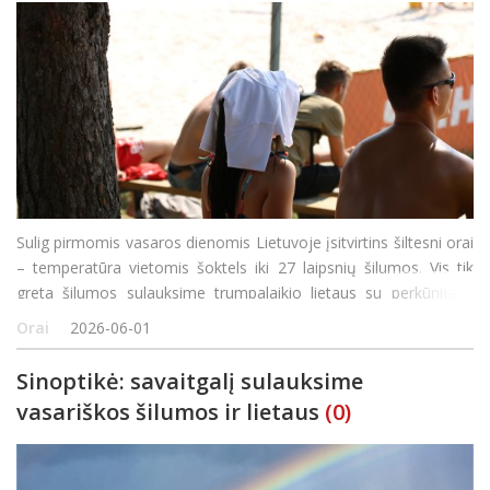
Sulig pirmomis vasaros dienomis Lietuvoje įsitvirtins šiltesni orai
– temperatūra vietomis šoktels iki 27 laipsnių šilumos. Vis tik
greta šilumos sulauksime trumpalaikio lietaus su perkūnija ir
stipresnio vėjo gūsių, sako naujausia orų prognoze
Orai
2026-06-01
besidalijantis Lietuv
Sinoptikė: savaitgalį sulauksime
vasariškos šilumos ir lietaus
(0)