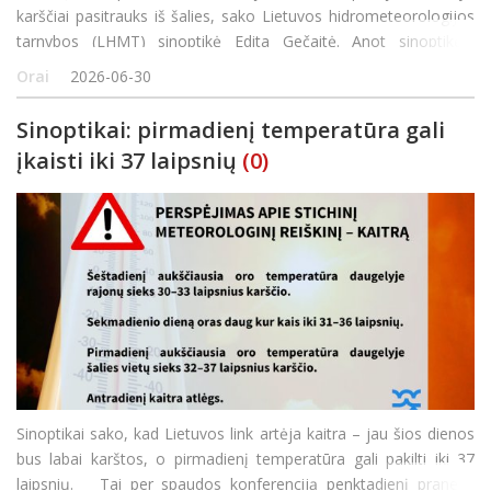
karščiai pasitrauks iš šalies, sako Lietuvos hidrometeorologijos
tarnybos (LHMT) sinoptikė Edita Gečaitė. Anot sinoptikės,
artimiausią parą orai išliks tvankūs. Antradienio naktį šalyje bus
Orai
2026-06-30
mažai debesuot
Sinoptikai: pirmadienį temperatūra gali
įkaisti iki 37 laipsnių
(0)
Sinoptikai sako, kad Lietuvos link artėja kaitra – jau šios dienos
bus labai karštos, o pirmadienį temperatūra gali pakilti iki 37
laipsnių. Tai per spaudos konferenciją penktadienį pranešė