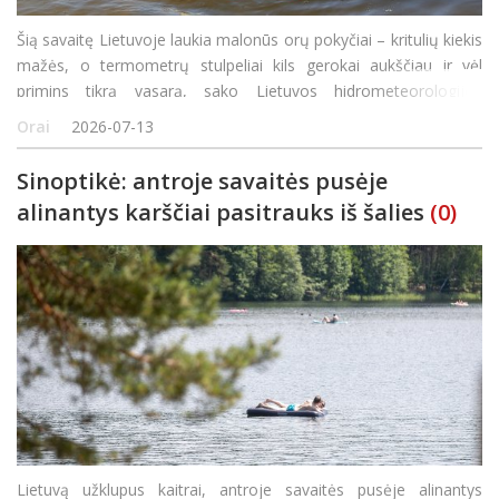
Šią savaitę Lietuvoje laukia malonūs orų pokyčiai – kritulių kiekis
mažės, o termometrų stulpeliai kils gerokai aukščiau ir vėl
primins tikrą vasarą, sako Lietuvos hidrometeorologijos
tarnybos sinoptikė Teresė Kaunienė. Pasak jos, artimiausią parą
Orai
2026-07-13
šalies orus dar lems&nbs
Sinoptikė: antroje savaitės pusėje
alinantys karščiai pasitrauks iš šalies
(0)
Lietuvą užklupus kaitrai, antroje savaitės pusėje alinantys