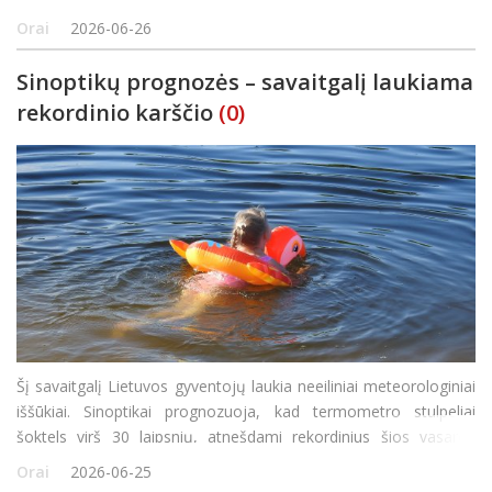
Lietuvos hidrometeorologijos tarnybos Prognozių ir perspėjimo
Orai
2026-06-26
skyriaus sino
Sinoptikų prognozės – savaitgalį laukiama
rekordinio karščio
(0)
Šį savaitgalį Lietuvos gyventojų laukia neeiliniai meteorologiniai
iššūkiai. Sinoptikai prognozuoja, kad termometro stulpeliai
šoktels virš 30 laipsnių, atnešdami rekordinius šios vasaros
karščius. Tokia ekstremali temperatūra kelia tiesioginį
Orai
2026-06-25