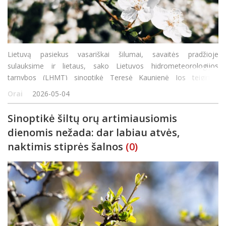
Lietuvą pasiekus vasariškai šilumai, savaitės pradžioje
sulauksime ir lietaus, sako Lietuvos hidrometeorologijos
tarnybos (LHMT) sinoptikė Teresė Kaunienė Jos teigimu,
artimiausią naktį bus nepastoviai debesuota, vietomis trumpai
Orai
2026-05-04
palis, gali nugriaudėti perkūnija. „&Scaro
Sinoptikė šiltų orų artimiausiomis
dienomis nežada: dar labiau atvės,
naktimis stiprės šalnos
(0)