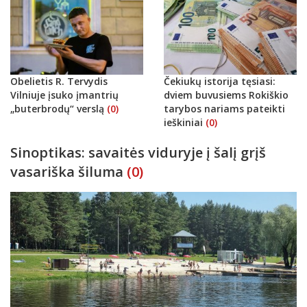
Obelietis R. Tervydis
Čekiukų istorija tęsiasi:
Vilniuje įsuko įmantrių
dviem buvusiems Rokiškio
„buterbrodų“ verslą
(0)
tarybos nariams pateikti
ieškiniai
(0)
Sinoptikas: savaitės viduryje į šalį grįš
vasariška šiluma
(0)