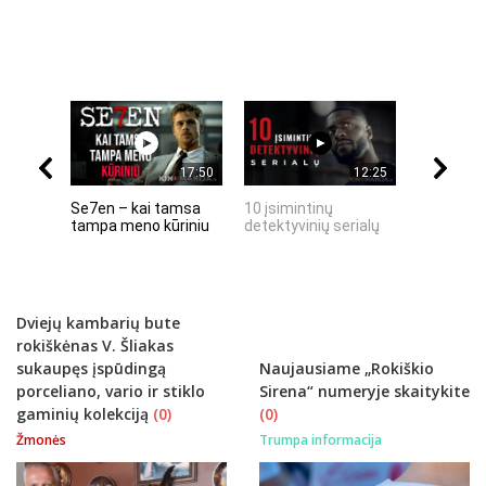
17:50
12:25
Se7en – kai tamsa
10 įsimintinų
10 įtempt
tampa meno kūriniu
detektyvinių serialų
stingdanč
istorijų
Dviejų kambarių bute
rokiškėnas V. Šliakas
sukaupęs įspūdingą
Naujausiame „Rokiškio
porceliano, vario ir stiklo
Sirena“ numeryje skaitykite
gaminių kolekciją
(0)
(0)
Žmonės
Trumpa informacija