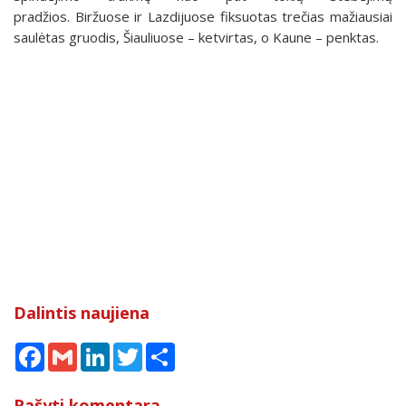
pradžios. Biržuose ir Lazdijuose fiksuotas trečias mažiausiai
saulėtas gruodis, Šiauliuose – ketvirtas, o Kaune – penktas.
Dalintis naujiena
Facebook
Gmail
LinkedIn
Twitter
Share
Rašyti komentarą