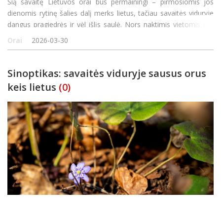
Šią savaitę Lietuvos orai bus permainingi – pirmosiomis jos
dienomis rytinę šalies dalį merks lietus, tačiau savaitės viduryje
dangus pragiedrės ir vėl išlįs saulė. Nors naktimis vietomis dar
pasikandžios šalnos, o savaitgalis atneš šiek tiek drėgmės,
Orai
2026-03-30
Sinoptikas: savaitės viduryje sausus orus
keis lietus
(0)
Lietuvoje įsitvirtinę sausi orai trumpam pasitrauks, nuo savaitės