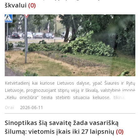
škvalui
(0)
Ketvirtadienį kai kuriose Lietuvos dalyse, ypač Šiaurės ir Rytų
Lietuvoje, prognozuojant stiprų vėją ir škvalą, valstybinė įmonė
„Kelių priežiūra“ teigia stebinti situaciją keliuose, tikina, jog
regionų padaliniai prireikus yra pasirengę šalinti kliūtis ir užtikrinti
Orai
2026-06-11
Sinoptikas šią savaitę žada vasarišką
šilumą: vietomis įkais iki 27 laipsnių
(0)