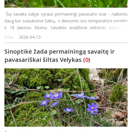
Šią savaitę šalyje vyraus permainingi pavasario orai – naktimis
daug kur sulauksime šalnų, o dienomis oro temperatūra pasieks
ir 18 laipsnių šilumą. Savaitės pradžioje vietomis pasitaikys
lietaus, kurio nuo ketvirtadienio ims daugėti, sako Lietuvos
Orai
2026-04-13
hidrometeor
Sinoptikė žada permainingą savaitę ir
pavasariškai šiltas Velykas
(0)