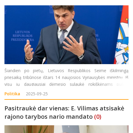
Šiandien po pietų, Lietuvos Respublikos Seime iškilmingą
priesaiką tribūnose ištars 14 naujosios Vyriausybės ministrų. Iš
visų jų daugiausiai dėmesio sulaukė rokiškėnams puikiai
pažįstamas, praėjusį rudenį Sėlos rytinėje apygardoje (Rokiškyje
Politika
2025-09-25
ir Zarasuose) į
Pasitraukė dar vienas: E. Vilimas atsisakė
rajono tarybos nario mandato
(0)