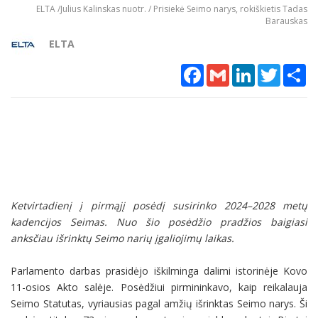
ELTA /Julius Kalinskas nuotr. / Prisiekė Seimo narys, rokiškietis Tadas
Barauskas
ELTA
Facebook
Gmail
LinkedIn
Twitter
Sh
Ketvirtadienį į pirmąjį posėdį susirinko 2024–2028 metų
kadencijos Seimas. Nuo šio posėdžio pradžios baigiasi
anksčiau išrinktų Seimo narių įgaliojimų laikas.
Parlamento darbas prasidėjo iškilminga dalimi istorinėje Kovo
11-osios Akto salėje. Posėdžiui pirmininkavo, kaip reikalauja
Seimo Statutas, vyriausias pagal amžių išrinktas Seimo narys. Ši