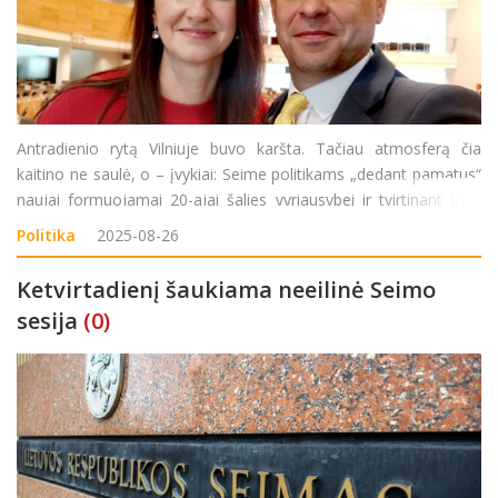
Antradienio rytą Vilniuje buvo karšta. Tačiau atmosferą čia
kaitino ne saulė, o – įvykiai: Seime politikams „dedant pamatus“
naujai formuojamai 20-ajai šalies vyriausybei ir tvirtinant Ingą
Ruginienę kaip naująją Ministrę Pirmininkę, nepritarimą naujai
Politika
2025-08-26
suformuotai koa
Ketvirtadienį šaukiama neeilinė Seimo
sesija
(0)