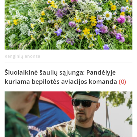
Renginių anonsai
Šiuolaikinė šaulių sąjunga: Pandėlyje
kuriama bepilotės aviacijos komanda
(0)