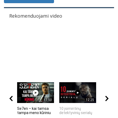
Rekomenduojami video
17:50
12:25
Se7en – kai tamsa
10 įsimintinų
10 įtempt
tampa meno kūriniu
detektyvinių serialų
stingdanč
istorijų