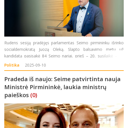
Rudens sesiją pradėjęs parlamentas Seimo pirmininku išrinko
socialdemokratą Juozą Oleką. Slapto balsavimo metu už
kandidatą pasisakė 84 Seimo nariai, prieš – 20, susilaikė – 23
parlamentarai. Trys balsavimo biuleteniai buvo negaliojantys.
Politika
2025-09-10
Pats J. Olekas tikina, kad
Pradeda iš naujo: Seime patvirtinta nauja
Ministrė Pirmininkė, laukia ministrų
paieškos
(0)