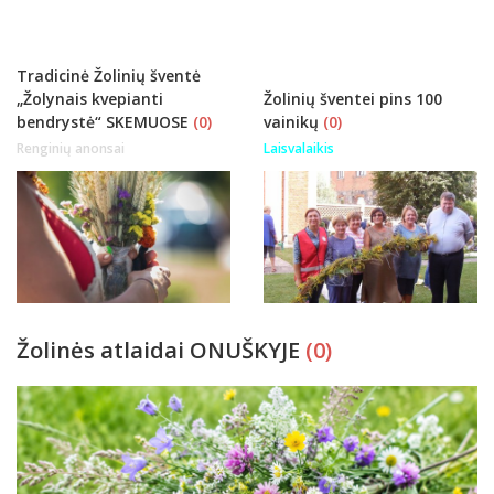
Tradicinė Žolinių šventė
„Žolynais kvepianti
Žolinių šventei pins 100
bendrystė“ SKEMUOSE
(0)
vainikų
(0)
Renginių anonsai
Laisvalaikis
Žolinės atlaidai ONUŠKYJE
(0)