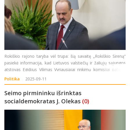
Rokiškio rajono taryba vėl trupa: šią savaitę „Rokiškio Sireną“
pasiekė informacija, kad Lietuvos valstiečių ir žaliųjų sąjungos
atstovas Egidijus Vilimas Vyriausiajai rinkimų komisijai pateikė
prašymą nutraukti jo, kaip rajono tarybos nario, įgaliojimus.
Politika
2025-09-11
Komi
Seimo pirmininku išrinktas
socialdemokratas J. Olekas
(0)