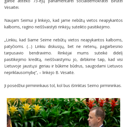
garbė atiteko 73-ejų parlamentarei socialdemokratei Birutei
Vėsaitei.
Naujam Seimui ji linkėjo, kad jame nebūtų vietos neapykantos
kalboms, ragino neiššvaistyti rinkėjų suteikto pasitikėjimo.
„Linkiu, kad šiame Seime nebūtų vietos neapykantos kalboms,
patyčioms. (…) Linkiu diskusijų, bet ne rietenų, pagarbesnio
tarpusavio bendravimo. Rinkėjai mums suteikė didelį
pasitikėjimo kreditą, neiššvaistymu jo, dirbkime taip, kad visi
Lietuvoje jaustųsi geriau ir būkime būdrus, saugodami Lietuvos
nepriklausomybę”, – linkėjo B. Vėsaitė.
Ji posėdžiui pirmininkaus tol, kol bus išrinktas Seimo pirmininkas.