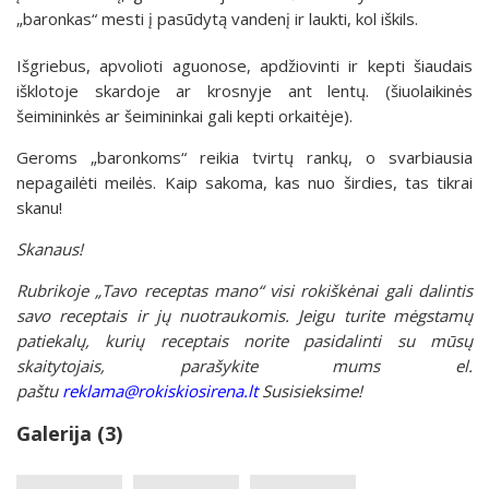
„baronkas“ mesti į pasūdytą vandenį ir laukti, kol iškils.
Išgriebus, apvolioti aguonose, apdžiovinti ir kepti šiaudais
išklotoje skardoje ar krosnyje ant lentų. (šiuolaikinės
šeimininkės ar šeimininkai gali kepti orkaitėje).
Geroms „baronkoms“ reikia tvirtų rankų, o svarbiausia
nepagailėti meilės. Kaip sakoma, kas nuo širdies, tas tikrai
skanu!
Skanaus!
Rubrikoje „Tavo receptas mano“ visi rokiškėnai gali dalintis
savo receptais ir jų nuotraukomis. Jeigu turite mėgstamų
patiekalų, kurių receptais norite pasidalinti su mūsų
skaitytojais, parašykite mums el.
paštu
reklama@rokiskiosirena.lt
Susisieksime!
Galerija (3)