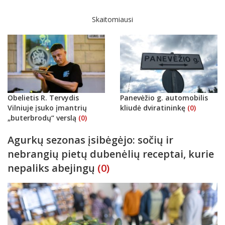
Skaitomiausi
Obelietis R. Tervydis
Panevėžio g. automobilis
Vilniuje įsuko įmantrių
kliudė dviratininkę
(0)
„buterbrodų“ verslą
(0)
Agurkų sezonas įsibėgėjo: sočių ir
nebrangių pietų dubenėlių receptai, kurie
nepaliks abejingų
(0)