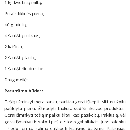
1 kg kvietinių miltų;
Pusė stiklinės pieno;
40 g mielių;
4 šaukštų cukraus;
2 kaišinių;
2 šaukštų taukų;
1 šaukštelio druskos;
Daug meilės.
Paruošimo būdas:
Tešlą užminkyti nėra sunku, sunkiau gerai iškepti. Miltus užpilti
pašildytu pienu, ištirpdyti taukus, sudėti likusius produktus.
Gerai išminkyti tešlą ir palikti šiltai, kad pasikeltų. Pakilusią, vėl
gerai išminkyti ir volioti piršto storio gabaliukais. Juos sulenkti
į žiedo formą, galima suklijuoti kiaušinio baltymu. Pakilusias