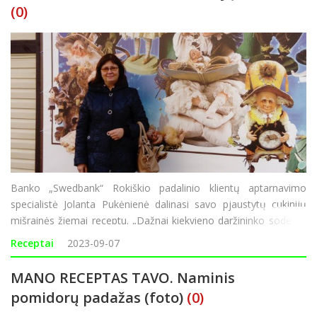
(0)
Banko „Swedbank“ Rokiškio padalinio klientų aptarnavimo
specialistė Jolanta Pukėnienė dalinasi savo pjaustytų cukinijų
mišrainės žiemai receptu. „Dažnai kiekvieno daržininko sode ko
nors vis užauga per daug – ne išimtis ir cukinijos. Kažkada,
Receptai
2023-09-07
turėdama da
MANO RECEPTAS TAVO. Naminis
pomidorų padažas (foto)
(0)