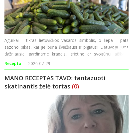
Agurkai – tikras lietuviškos vasaros simbolis, o liepa – pats
sezono pikas, kai jie būna šviežiausi ir pigiausi. Lietuvoje juos
dažniausiai gardiname krapais, grietine ar svogūnų laiškais,
tačiau kitose pasaulio virtuvėse agurkai derinami ir su sojų
Receptai
2026-07-29
padažu, sezamais,
MANO RECEPTAS TAVO: fantazuoti
skatinantis želė tortas
(0)