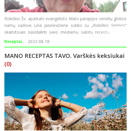
Rokiškio Šv. apaštalo evangelisto Mato parapijos senelių globos
namų vadovė Lina Jasinevičienė sutiko su „Rokiškio Sirenos“
skaitytojais pasidalinti savo mėgiamų salotų receptu. „Šias
salotas gaminu ir šventiniam stalui, ir sav
Receptai
2023-08-18
MANO RECEPTAS TAVO. Varškės keksiukai
(0)