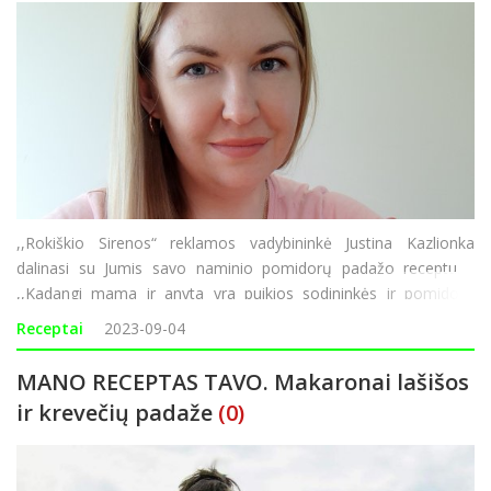
,,Rokiškio Sirenos“ reklamos vadybininkė Justina Kazlionka
dalinasi su Jumis savo naminio pomidorų padažo receptu.
,,Kadangi mama ir anyta yra puikios sodininkės ir pomidorų
šiemet priaugino tiek, kad jų nebėra kur dėti, turėjau pasukti
Receptai
2023-09-04
galvą, ką galėčiau iš j
MANO RECEPTAS TAVO. Makaronai lašišos
ir krevečių padaže
(0)