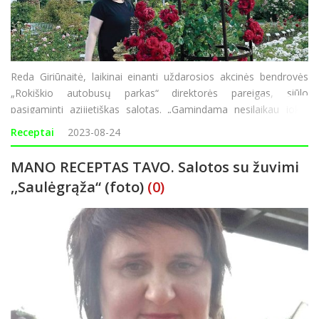
Reda Giriūnaitė, laikinai einanti uždarosios akcinės bendrovės
„Rokiškio autobusų parkas“ direktorės pareigas, siūlo
pasigaminti azijietiškas salotas. „Gamindama nesilaikau jokių
proporcijų, kas šauna į galvą ar yra šaldytuve tą ir dedu, tik
Receptai
2023-08-24
aliejaus vi
MANO RECEPTAS TAVO. Salotos su žuvimi
,,Saulėgrąža“ (foto)
(0)