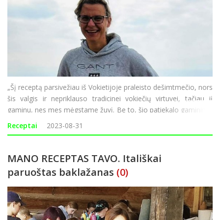
„Šį receptą parsivežiau iš Vokietijoje praleisto dešimtmečio, nors
šis valgis ir nepriklauso tradicinei vokiečių virtuvei, tačiau jį
gaminu, nes mes mėgstame žuvį. Be to, šio patiekalo gaminimo
laikas trunka tik 20 minučių“, – sako Žaneta Š
Receptai
2023-08-31
MANO RECEPTAS TAVO. Itališkai
paruoštas baklažanas
(0)