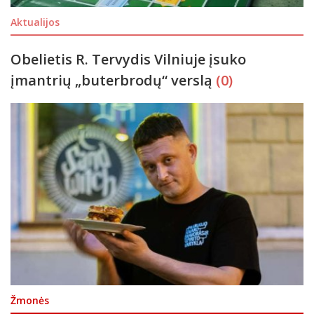
Aktualijos
Obelietis R. Tervydis Vilniuje įsuko
įmantrių „buterbrodų“ verslą
(0)
Žmonės