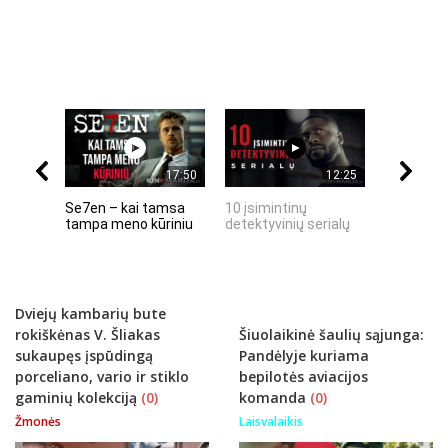
17:50
12:25
Se7en – kai tamsa
10 įsimintinų
10 įtempt
tampa meno kūriniu
detektyvinių serialų
stingdanč
istorijų
Dviejų kambarių bute
rokiškėnas V. Šliakas
Šiuolaikinė šaulių sąjunga:
sukaupęs įspūdingą
Pandėlyje kuriama
porceliano, vario ir stiklo
bepilotės aviacijos
gaminių kolekciją
(0)
komanda
(0)
Žmonės
Laisvalaikis