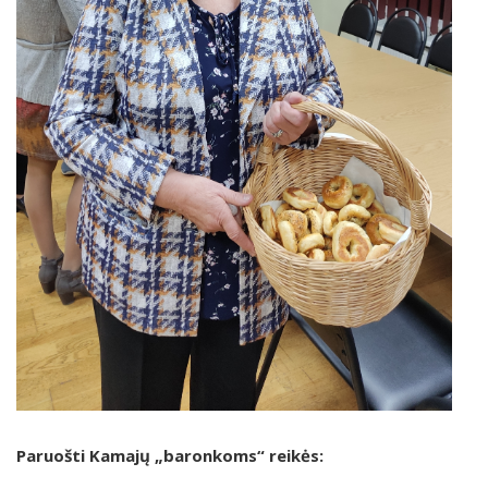
Paruošti Kamajų „baronkoms“ reikės: