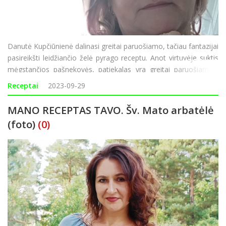
Danutė Kupčiūnienė dalinasi greitai paruošiamo, tačiau fantazijai
pasireikšti leidžiančio želė pyrago receptu. Anot virtuvėje suktis
mėgstančios pašnekovės, patiekalas yra greitai paruošiamas,
tad puikiai tiks laukiant netikėtai užsukti nusprendusių svečių.
Receptai
2023-09-29
„Juk
MANO RECEPTAS TAVO. Šv. Mato arbatėlė
(foto)
(0)