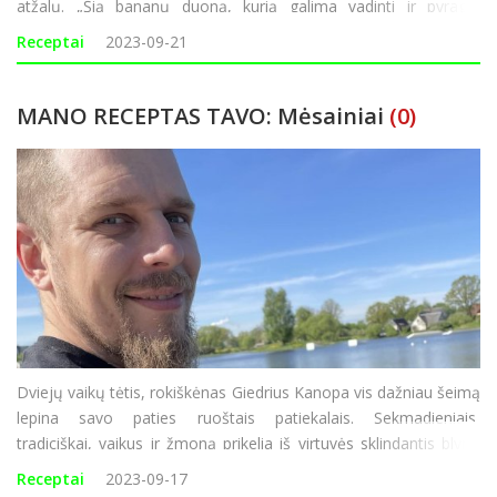
atžalų. „Šią bananų duoną, kurią galima vadinti ir pyragu,
kepame labai dažnai, net keletą kartų per mėnesį. Jos receptą
Receptai
2023-09-21
radau i
MANO RECEPTAS TAVO: Mėsainiai
(0)
Dviejų vaikų tėtis, rokiškėnas Giedrius Kanopa vis dažniau šeimą
lepina savo paties ruoštais patiekalais. Sekmadieniais,
tradiciškai, vaikus ir žmoną prikelia iš virtuvės sklindantis blynų
kvapas, kepsninėje dažnai „vartosi“ mėsos kepsniai ar daržovės.
Receptai
2023-09-17