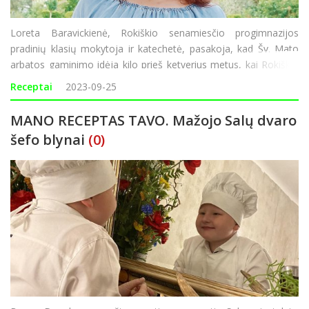
Loreta Baravickienė, Rokiškio senamiesčio progimnazijos
pradinių klasių mokytoja ir katechetė, pasakoja, kad Šv. Mato
arbatos gaminimo idėja kilo prieš ketverius metus, kai Rokiškio
Šv. apaštalo evangelisto Mato bažnyčios dekanas Eimantas
Receptai
2023-09-25
Novikas pasiūlė par
MANO RECEPTAS TAVO. Mažojo Salų dvaro
šefo blynai
(0)