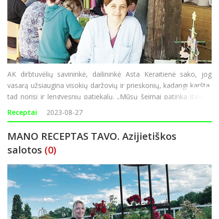
AK dirbtuvėlių savininkė, dailininkė Asta Keraitienė sako, jog
vasarą užsiaugina visokių daržovių ir prieskonių, kadangi karšta,
tad norisi ir lengvesnių patiekalų. „Mūsų šeimai patinka itališka
virtuvė, o šį receptą radau internete. Šiemet užsiauginau bakla
Receptai
2023-08-27
MANO RECEPTAS TAVO. Azijietiškos
salotos
(0)