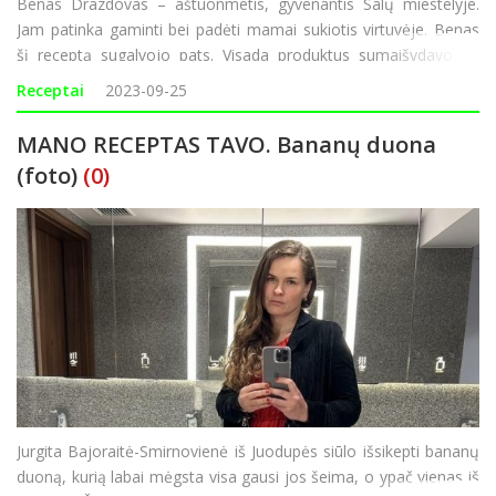
Benas Drazdovas – aštuonmetis, gyvenantis Salų miestelyje.
Jam patinka gaminti bei padėti mamai sukiotis virtuvėje. Benas
šį receptą sugalvojo pats. Visada produktus sumaišydavo „iš
akies”, tad „Rokiškio Sirenai“ paprašius mažoj
Receptai
2023-09-25
MANO RECEPTAS TAVO. Bananų duona
(foto)
(0)
Jurgita Bajoraitė-Smirnovienė iš Juodupės siūlo išsikepti bananų
duoną, kurią labai mėgsta visa gausi jos šeima, o ypač vienas iš