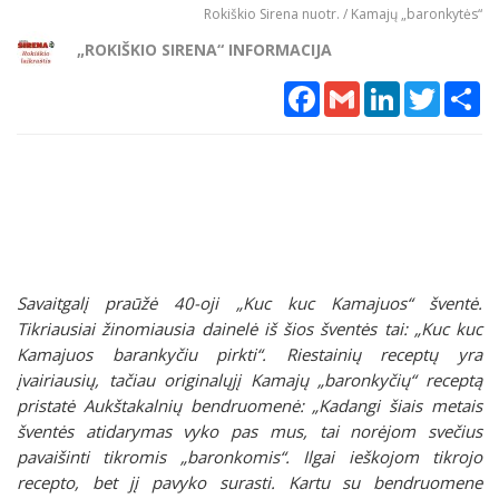
Rokiškio Sirena nuotr. / Kamajų „baronkytės“
„ROKIŠKIO SIRENA“ INFORMACIJA
Facebook
Gmail
LinkedIn
Twitter
Sh
Savaitgalį praūžė 40-oji „Kuc kuc Kamajuos“ šventė.
Tikriausiai žinomiausia dainelė iš šios šventės tai: „Kuc kuc
Kamajuos barankyčiu pirkti“. Riestainių receptų yra
įvairiausių, tačiau originalųjį Kamajų „baronkyčių“ receptą
pristatė Aukštakalnių bendruomenė: „Kadangi šiais metais
šventės atidarymas vyko pas mus, tai norėjom svečius
pavaišinti tikromis „baronkomis“. Ilgai ieškojom tikrojo
recepto, bet jį pavyko surasti. Kartu su bendruomene