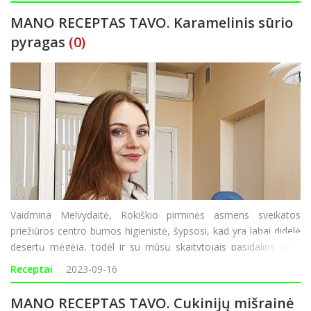
MANO RECEPTAS TAVO. Karamelinis sūrio
pyragas
(0)
Vaidmina Melvydaitė, Rokiškio pirminės asmens sveikatos
priežiūros centro burnos higienistė, šypsosi, kad yra labai didelė
desertų mėgėja, todėl ir su mūsų skaitytojais pasidalins labai
skaniu ir lengvai pagaminamu sūrio pyrago receptu. „Visi, kurie
Receptai
2023-09-16
ragauja, pagiria, jog py
MANO RECEPTAS TAVO. Cukinijų mišrainė