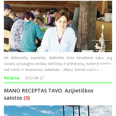
AK dirbtuvėlių savininkė, dailininkė Asta Keraitienė sako, jog
vasarą užsiaugina visokių daržovių ir prieskonių, kadangi karšta,
tad norisi ir lengvesnių patiekalų. „Mūsų šeimai patinka itališka
virtuvė, o šį receptą radau internete. Šiemet užsiauginau bakla
Receptai
2023-08-27
MANO RECEPTAS TAVO. Azijietiškos
salotos
(0)