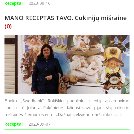
skaniu ir lengvai pagaminamu sūrio pyrago receptu. „Visi, kurie
Receptai
2023-09-16
ragauja, pagiria, jog py
MANO RECEPTAS TAVO. Cukinijų mišrainė
(0)
Banko „Swedbank“ Rokiškio padalinio klientų aptarnavimo
specialistė Jolanta Pukėnienė dalinasi savo pjaustytų cukinijų
mišrainės žiemai receptu. „Dažnai kiekvieno daržininko sode ko
nors vis užauga per daug – ne išimtis ir cukinijos. Kažkada,
Receptai
2023-09-07
turėdama da