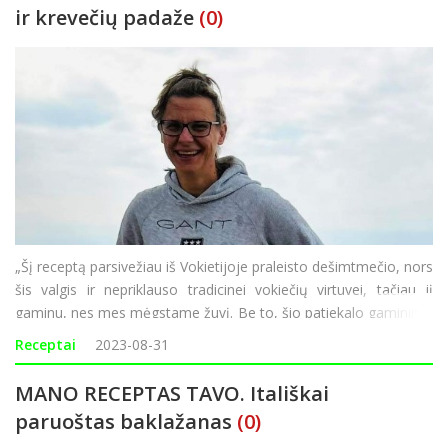
ir krevečių padaže
(0)
„Šį receptą parsivežiau iš Vokietijoje praleisto dešimtmečio, nors
šis valgis ir nepriklauso tradicinei vokiečių virtuvei, tačiau jį
gaminu, nes mes mėgstame žuvį. Be to, šio patiekalo gaminimo
laikas trunka tik 20 minučių“, – sako Žaneta Š
Receptai
2023-08-31
MANO RECEPTAS TAVO. Itališkai
paruoštas baklažanas
(0)