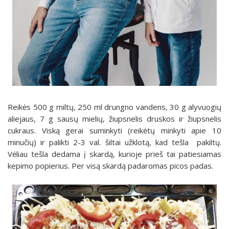
Reikės 500 g miltų, 250 ml drungno vandens, 30 g alyvuogių
aliejaus, 7 g sausų mielių, žiupsnelis druskos ir žiupsnelis
cukraus. Viską gerai suminkyti (reikėtų minkyti apie 10
minučių) ir palikti 2-3 val. šiltai užklotą, kad tešla pakiltų.
Vėliau tešla dedama į skardą, kurioje prieš tai patiesiamas
kepimo popierius. Per visą skardą padaromas picos padas.