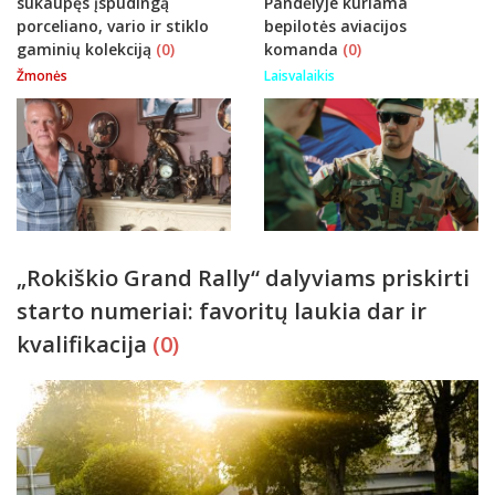
sukaupęs įspūdingą
Pandėlyje kuriama
porceliano, vario ir stiklo
bepilotės aviacijos
gaminių kolekciją
(0)
komanda
(0)
Žmonės
Laisvalaikis
„Rokiškio Grand Rally“ dalyviams priskirti
starto numeriai: favoritų laukia dar ir
kvalifikacija
(0)