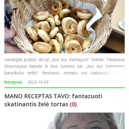
Savaitgalį praūžė 40-oji „Kuc kuc Kamajuos“ šventė. Tikriausiai
žinomiausia dainelė iš šios šventės tai: „Kuc kuc Kamajuos
barankyčiu pirkti“. Riestainių receptų yra įvairiausių, tačiau
originalųjį Kamajų „baronkyčių“ receptą pristatė A
Receptai
2023-10-09
MANO RECEPTAS TAVO: fantazuoti
skatinantis želė tortas
(0)