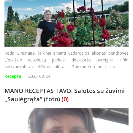
Reda Giriūnaitė, laikinai einanti uždarosios akcinės bendrovės
„Rokiškio autobusų parkas“ direktorės pareigas, siūlo
pasigaminti azijietiškas salotas. „Gamindama nesilaikau jokių
proporcijų, kas šauna į galvą ar yra šaldytuve tą ir dedu, tik
Receptai
2023-08-24
aliejaus vi
MANO RECEPTAS TAVO. Salotos su žuvimi
,,Saulėgrąža“ (foto)
(0)