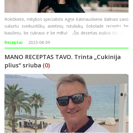
Rokiškietė, mitybos specialistė Agnė Katinauskienė dalinasi savo
sukurtu sveikuoliškų avietinių rutuliukų šokolade receptu be
kiaušinių, be cukraus ir be miltų! „Šis desertas puikiai tiks visai
šeimai, nes jame naudojami tik sveikatai pala
Receptai
2023-08-09
MANO RECEPTAS TAVO. Trinta „Cukinija
plius“ sriuba
(0)