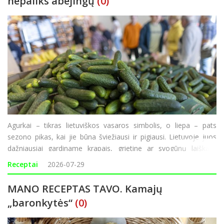
nepaliks abejingų
(0)
Agurkai – tikras lietuviškos vasaros simbolis, o liepa – pats
sezono pikas, kai jie būna šviežiausi ir pigiausi. Lietuvoje juos
dažniausiai gardiname krapais, grietine ar svogūnų laiškais,
tačiau kitose pasaulio virtuvėse agurkai derinami ir su sojų
Receptai
2026-07-29
padažu, sezamais,
MANO RECEPTAS TAVO. Kamajų
„baronkytės“
(0)