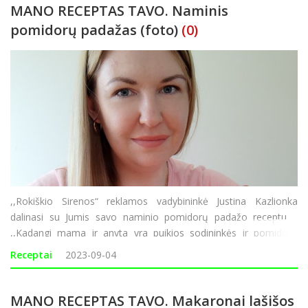
MANO RECEPTAS TAVO. Naminis
pomidorų padažas (foto)
(0)
,,Rokiškio Sirenos“ reklamos vadybininkė Justina Kazlionka
dalinasi su Jumis savo naminio pomidorų padažo receptu.
,,Kadangi mama ir anyta yra puikios sodininkės ir pomidorų
šiemet priaugino tiek, kad jų nebėra kur dėti, turėjau pasukti
Receptai
2023-09-04
galvą, ką galėčiau iš j
MANO RECEPTAS TAVO. Makaronai lašišos