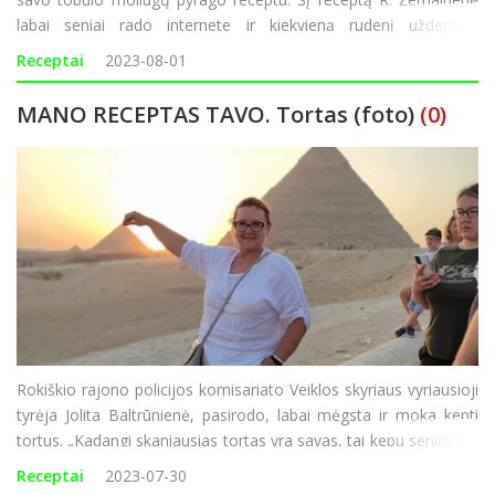
labai seniai rado internete ir kiekvieną rudenį užderėjus
moliūgams suskubsta kepti šį pyragą. Pasak R. Žemaitienės,
Receptai
2023-08-01
pyragą galima kepti ir iš turi
MANO RECEPTAS TAVO. Tortas (foto)
(0)
Rokiškio rajono policijos komisariato Veiklos skyriaus vyriausioji
tyrėja Jolita Baltrūnienė, pasirodo, labai mėgsta ir moka kepti
tortus. „Kadangi skaniausias tortas yra savas, tai kepu seniai. Nė
vienas vaikų gimtadienis nepraeidavo be torto. O šį tortą
Receptai
2023-07-30
gaminti išmokau