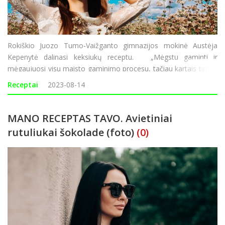
Rokiškio Juozo Tumo-Vaižganto gimnazijos mokinė Austėja
Kepenytė dalinasi keksiukų receptu. „Mėgstu gaminti ir
mėgaujuosi visu maisto gaminimo procesu, tačiau kartais tingisi
ir norisi kažko labai greito, paprasto bei skanaus. „Paprasti, bet
Receptai
2023-08-14
ne prasti!“ – taip
MANO RECEPTAS TAVO. Avietiniai
rutuliukai šokolade (foto)
(0)