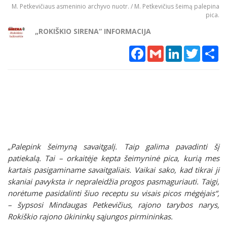
M. Petkevičiaus asmeninio archyvo nuotr. / M. Petkevičius šeimą palepina
pica.
„ROKIŠKIO SIRENA“ INFORMACIJA
Facebook
Gmail
LinkedIn
Twitter
Sh
„Palepink šeimyną savaitgalį. Taip galima pavadinti šį
patiekalą. Tai – orkaitėje kepta šeimyninė pica, kurią mes
kartais pasigaminame savaitgaliais. Vaikai sako, kad tikrai ji
skaniai pavyksta ir nepraleidžia progos pasmaguriauti. Taigi,
norėtume pasidalinti šiuo receptu su visais picos mėgėjais“,
– šypsosi Mindaugas Petkevičius, rajono tarybos narys,
Rokiškio rajono ūkininkų sąjungos pirmininkas.