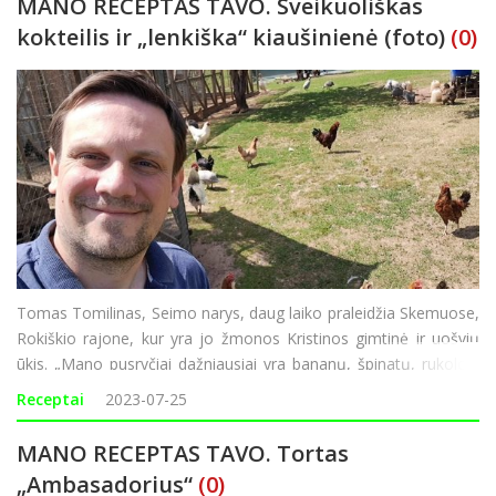
MANO RECEPTAS TAVO. Sveikuoliškas
kokteilis ir „lenkiška“ kiaušinienė (foto)
(0)
Tomas Tomilinas, Seimo narys, daug laiko praleidžia Skemuose,
Rokiškio rajone, kur yra jo žmonos Kristinos gimtinė ir uošvių
ūkis. „Mano pusryčiai dažniausiai yra bananų, špinatų, rukolos,
mirkytų linų sėmenų ir datulių bei šiek tiek avižų pieno ir
Receptai
2023-07-25
vandens kokteili
MANO RECEPTAS TAVO. Tortas
„Ambasadorius“
(0)