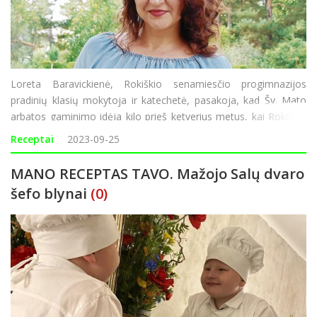
Loreta Baravickienė, Rokiškio senamiesčio progimnazijos
pradinių klasių mokytoja ir katechetė, pasakoja, kad Šv. Mato
arbatos gaminimo idėja kilo prieš ketverius metus, kai Rokiškio
Šv. apaštalo evangelisto Mato bažnyčios dekanas Eimantas
Receptai
2023-09-25
Novikas pasiūlė par
MANO RECEPTAS TAVO. Mažojo Salų dvaro
šefo blynai
(0)