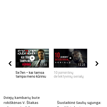
17:50
12:25
Se7en – kai tamsa
10 įsimintinų
10 įtempt
tampa meno kūriniu
detektyvinių serialų
stingdanč
istorijų
Dviejų kambarių bute
rokiškėnas V. Šliakas
Šiuolaikinė šaulių sąjunga: