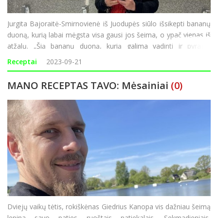
Jurgita Bajoraitė-Smirnovienė iš Juodupės siūlo išsikepti bananų
duoną, kurią labai mėgsta visa gausi jos šeima, o ypač vienas iš
atžalų. „Šią bananų duoną, kurią galima vadinti ir pyragu,
kepame labai dažnai, net keletą kartų per mėnesį. Jos receptą
Receptai
2023-09-21
radau i
MANO RECEPTAS TAVO: Mėsainiai
(0)
Dviejų vaikų tėtis, rokiškėnas Giedrius Kanopa vis dažniau šeimą
lepina savo paties ruoštais patiekalais. Sekmadieniais,