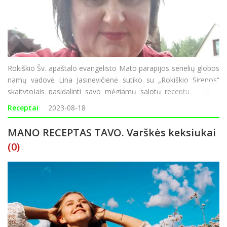
Rokiškio Šv. apaštalo evangelisto Mato parapijos senelių globos
namų vadovė Lina Jasinevičienė sutiko su „Rokiškio Sirenos“
skaitytojais pasidalinti savo mėgiamų salotų receptu. „Šias
salotas gaminu ir šventiniam stalui, ir sav
Receptai
2023-08-18
MANO RECEPTAS TAVO. Varškės keksiukai
(0)