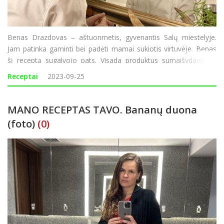
Benas Drazdovas – aštuonmetis, gyvenantis Salų miestelyje.
Jam patinka gaminti bei padėti mamai sukiotis virtuvėje. Benas
šį receptą sugalvojo pats. Visada produktus sumaišydavo „iš
akies”, tad „Rokiškio Sirenai“ paprašius mažoj
Receptai
2023-09-25
MANO RECEPTAS TAVO. Bananų duona
(foto)
(0)