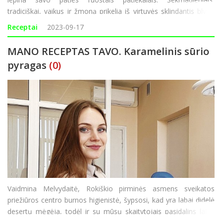
tradiciškai, vaikus ir žmoną prikelia iš virtuvės sklindantis blynų
kvapas, kepsninėje dažnai „vartosi“ mėsos kepsniai ar daržovės.
Receptai
2023-09-17
MANO RECEPTAS TAVO. Karamelinis sūrio
pyragas
(0)
Vaidmina Melvydaitė, Rokiškio pirminės asmens sveikatos
priežiūros centro burnos higienistė, šypsosi, kad yra labai didelė
desertų mėgėja, todėl ir su mūsų skaitytojais pasidalins labai