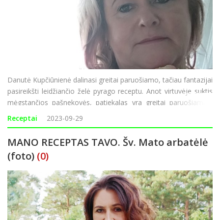
Danutė Kupčiūnienė dalinasi greitai paruošiamo, tačiau fantazijai
pasireikšti leidžiančio želė pyrago receptu. Anot virtuvėje suktis
mėgstančios pašnekovės, patiekalas yra greitai paruošiamas,
tad puikiai tiks laukiant netikėtai užsukti nusprendusių svečių.
Receptai
2023-09-29
„Juk
MANO RECEPTAS TAVO. Šv. Mato arbatėlė
(foto)
(0)