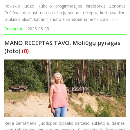
Rokiškio Juozo Tūbelio progimnazijos direktorius Zenonas
Pošiūnas dalinasi trintos cukinijų sriubos receptu, kurį pavadino
„Cukinija plius“, kadangi sriuboje naudojama ne tik cukinija, bet ir
kiti daug skonio suteikiantys ingredientai. „Nesu labai didelis
Receptai
2023-08-05
MANO RECEPTAS TAVO. Moliūgų pyragas
(foto)
(0)
Reda Žemaitienė, Juodupės lopšelio-darželio auklėtoja, dalinasi
savo tobulo moliūgų pyrago receptu. Šį receptą R. Žemaitienė