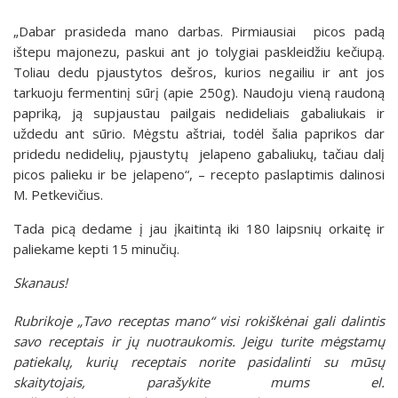
„Dabar prasideda mano darbas. Pirmiausiai picos padą
ištepu majonezu, paskui ant jo tolygiai paskleidžiu kečiupą.
Toliau dedu pjaustytos dešros, kurios negailiu ir ant jos
tarkuoju fermentinį sūrį (apie 250g). Naudoju vieną raudoną
papriką, ją supjaustau pailgais nedideliais gabaliukais ir
uždedu ant sūrio. Mėgstu aštriai, todėl šalia paprikos dar
pridedu nedidelių, pjaustytų jelapeno gabaliukų, tačiau dalį
picos palieku ir be jelapeno“, – recepto paslaptimis dalinosi
M. Petkevičius.
Tada picą dedame į jau įkaitintą iki 180 laipsnių orkaitę ir
paliekame kepti 15 minučių.
Skanaus!
Rubrikoje „Tavo receptas mano“ visi rokiškėnai gali dalintis
savo receptais ir jų nuotraukomis. Jeigu turite mėgstamų
patiekalų, kurių receptais norite pasidalinti su mūsų
skaitytojais, parašykite mums el.