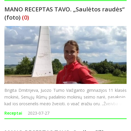
MANO RECEPTAS TAVO. „Saulėtos raudės“
(foto)
(0)
Brigita Dmitrijeva, Juozo Tumo Vaižganto gimnazijos 11 klasės
mokinė, Senųjų Rūmų padalinio mokinių seimo narė, pasakojo,
kad jos prosenelis mėgo žvejoti, o ypač gražiu oru. „Žvejyba jam
buvo tarsi meditacija. Iš jos grįždavo laimingas, švytinčiomis
Receptai
2023-07-27
akimis ir su didesniu ar maže