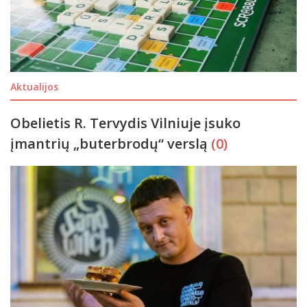
Aktualijos
Obelietis R. Tervydis Vilniuje įsuko
įmantrių „buterbrodų“ verslą
(0)