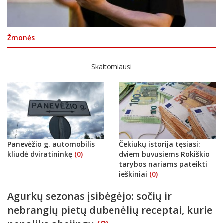
Žmonės
Skaitomiausi
Panevėžio g. automobilis
Čekiukų istorija tęsiasi:
kliudė dviratininkę
(0)
dviem buvusiems Rokiškio
tarybos nariams pateikti
ieškiniai
(0)
Agurkų sezonas įsibėgėjo: sočių ir
nebrangių pietų dubenėlių receptai, kurie