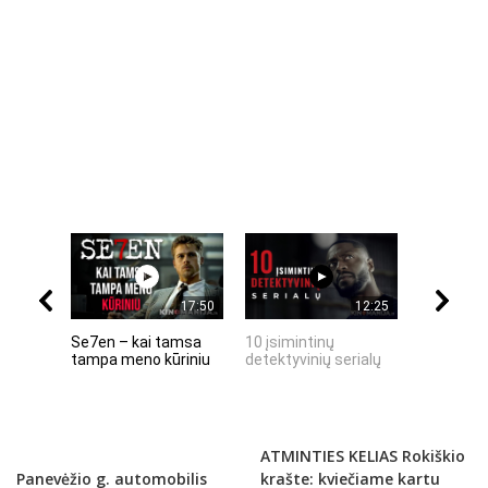
17:50
12:25
Se7en – kai tamsa
10 įsimintinų
10 įtempt
tampa meno kūriniu
detektyvinių serialų
stingdanč
istorijų
ATMINTIES KELIAS Rokiškio
Panevėžio g. automobilis
krašte: kviečiame kartu