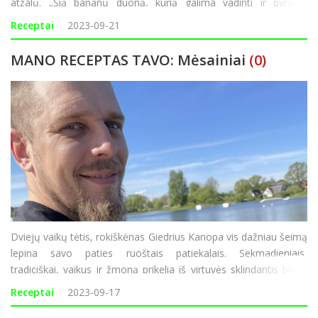
atžalų. „Šią bananų duoną, kurią galima vadinti ir pyragu,
kepame labai dažnai, net keletą kartų per mėnesį. Jos receptą
Receptai
2023-09-21
radau i
MANO RECEPTAS TAVO: Mėsainiai
(0)
Dviejų vaikų tėtis, rokiškėnas Giedrius Kanopa vis dažniau šeimą
lepina savo paties ruoštais patiekalais. Sekmadieniais,
tradiciškai, vaikus ir žmoną prikelia iš virtuvės sklindantis blynų
kvapas, kepsninėje dažnai „vartosi“ mėsos kepsniai ar daržovės.
Receptai
2023-09-17