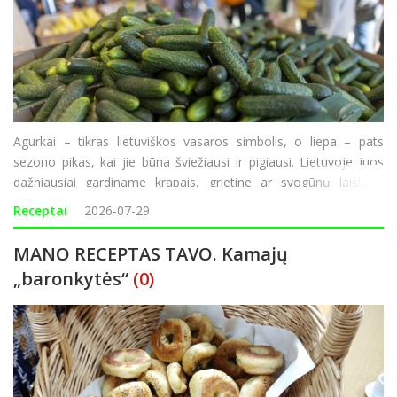
Agurkai – tikras lietuviškos vasaros simbolis, o liepa – pats
sezono pikas, kai jie būna šviežiausi ir pigiausi. Lietuvoje juos
dažniausiai gardiname krapais, grietine ar svogūnų laiškais,
tačiau kitose pasaulio virtuvėse agurkai derinami ir su sojų
Receptai
2026-07-29
padažu, sezamais,
MANO RECEPTAS TAVO. Kamajų
„baronkytės“
(0)