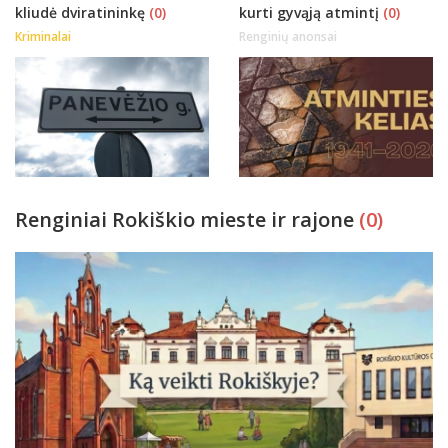
kliudė dviratininkę
(0)
kurti gyvąją atmintį
(0)
Kriminalai
Renginių anonsai
Renginiai Rokiškio mieste ir rajone
(0)