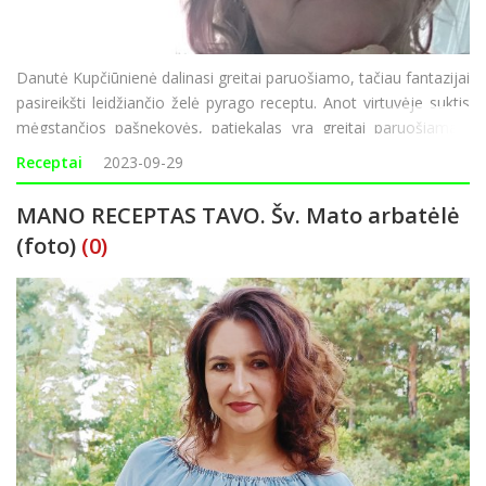
Danutė Kupčiūnienė dalinasi greitai paruošiamo, tačiau fantazijai
pasireikšti leidžiančio želė pyrago receptu. Anot virtuvėje suktis
mėgstančios pašnekovės, patiekalas yra greitai paruošiamas,
tad puikiai tiks laukiant netikėtai užsukti nusprendusių svečių.
Receptai
2023-09-29
„Juk
MANO RECEPTAS TAVO. Šv. Mato arbatėlė
(foto)
(0)