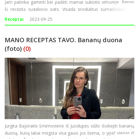
Jam patinka gaminti bei padėti mamai sukiotis virtuvėje. Benas
šį receptą sugalvojo pats. Visada produktus sumaišydavo „iš
akies”, tad „Rokiškio Sirenai“ paprašius mažoj
Receptai
2023-09-25
MANO RECEPTAS TAVO. Bananų duona
(foto)
(0)
Jurgita Bajoraitė-Smirnovienė iš Juodupės siūlo išsikepti bananų
duoną, kurią labai mėgsta visa gausi jos šeima, o ypač vienas iš