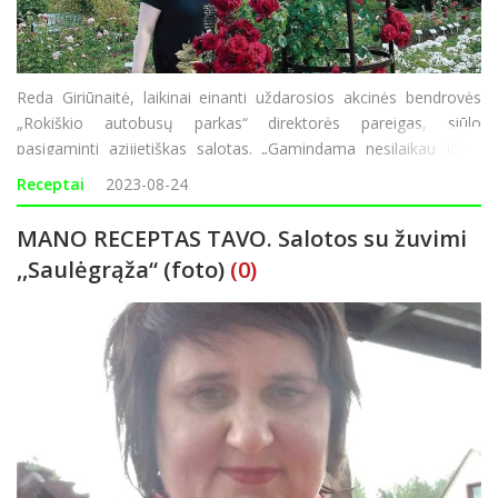
Reda Giriūnaitė, laikinai einanti uždarosios akcinės bendrovės
„Rokiškio autobusų parkas“ direktorės pareigas, siūlo
pasigaminti azijietiškas salotas. „Gamindama nesilaikau jokių
proporcijų, kas šauna į galvą ar yra šaldytuve tą ir dedu, tik
Receptai
2023-08-24
aliejaus vi
MANO RECEPTAS TAVO. Salotos su žuvimi
,,Saulėgrąža“ (foto)
(0)