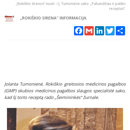
„Rokiškio Sirenos“ nuotr. / J. Tumonienė sako: „Pabandžiau ir patiko
receptas“.
„ROKIŠKIO SIRENA“ INFORMACIJA
Facebook
Gmail
LinkedIn
Twitter
Sh
Jolanta Tumonienė, Rokiškio greitosios medicinos pagalbos
(GMP) skubios medicinos pagalbos slaugos specialistė sako,
kad šį torto receptą rado „Šeimininkės“ žurnale.