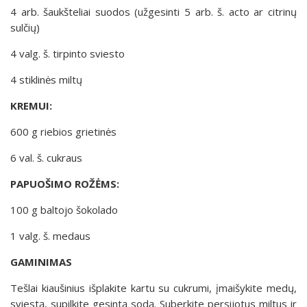
4 arb. šaukšteliai suodos (užgesinti 5 arb. š. acto ar citrinų
sulčių)
4 valg. š. tirpinto sviesto
4 stiklinės miltų
KREMUI:
600 g riebios grietinės
6 val. š. cukraus
PAPUOŠIMO ROŽĖMS:
100 g baltojo šokolado
1 valg. š. medaus
GAMINIMAS
Tešlai kiaušinius išplakite kartu su cukrumi, įmaišykite medų,
sviestą, supilkite gesintą sodą. Suberkite persijotus miltus ir