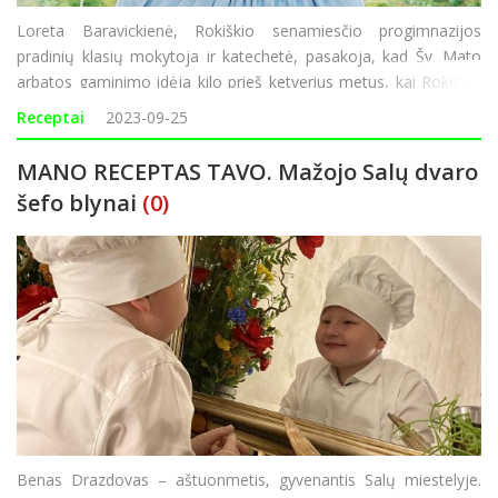
Loreta Baravickienė, Rokiškio senamiesčio progimnazijos
pradinių klasių mokytoja ir katechetė, pasakoja, kad Šv. Mato
arbatos gaminimo idėja kilo prieš ketverius metus, kai Rokiškio
Šv. apaštalo evangelisto Mato bažnyčios dekanas Eimantas
Receptai
2023-09-25
Novikas pasiūlė par
MANO RECEPTAS TAVO. Mažojo Salų dvaro
šefo blynai
(0)
Benas Drazdovas – aštuonmetis, gyvenantis Salų miestelyje.