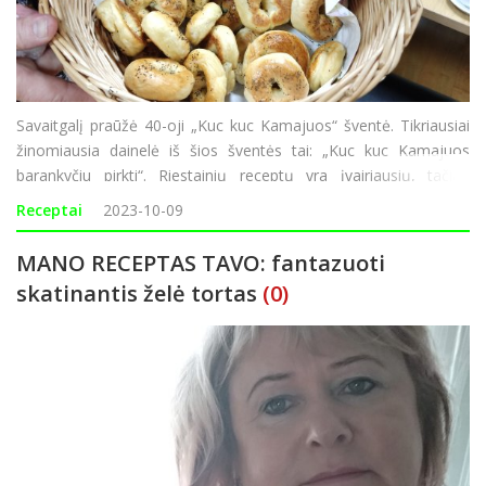
Savaitgalį praūžė 40-oji „Kuc kuc Kamajuos“ šventė. Tikriausiai
žinomiausia dainelė iš šios šventės tai: „Kuc kuc Kamajuos
barankyčiu pirkti“. Riestainių receptų yra įvairiausių, tačiau
originalųjį Kamajų „baronkyčių“ receptą pristatė A
Receptai
2023-10-09
MANO RECEPTAS TAVO: fantazuoti
skatinantis želė tortas
(0)