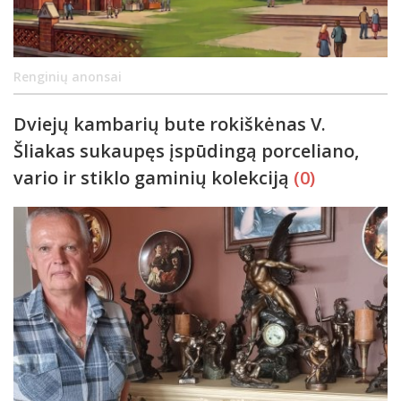
Renginių anonsai
Dviejų kambarių bute rokiškėnas V.
Šliakas sukaupęs įspūdingą porceliano,
vario ir stiklo gaminių kolekciją
(0)