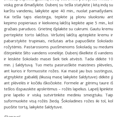
viską gerai išmaišykite. Dubenį su tešla statykite į kitą indą su
karštu vandeniu, laikykite apie 40 min., nuolat pamaišydami.
Kai tešla taps elastinga, tepkite ją plonu sluoksniu ant
kepimo popieriaus ir kiekvieną lakštą kepkite apie 5 min., kol
gražiais paruduos. Grietinę išplakite su cukrumi. Gautu kremu
pertepkite torto lakštus. Viršutinį lakštą aptepkite kremu ir
pabarstykite trupiniais, riešutais arba papuoškite šokolado
rožytėmis. Pastarosioms puošmenoms šokoladą su medumi
ištirpinkite šilto vandens vonelėje. Dubenį iškelkite iš vandens
ir leiskite šokolado masei šiek tiek atvėsti. Tada dėkite 10
min. į šaldytuvą. Tuo metu pasiruoškite maistines plėveles,
ant kurios ir formuosite rožes. Kai masė jau bus sustingusi,
atgnybkite gabalėlį (likusią masę laikykite šaldytuve) dėkite jį
ant plėvelės ir kočėlu iškočiokite. Formele ar gėrimų taure iš
tešlos išspauskite apskritimus – rožės lapelius. Lapelį lipinkite
prie lapelio ir viską sutvirtinkite mediniu smeigtuku. Taip
suformuokite visą rožės žiedą. Šokoladines rožes iki tol, kol
puošite tortą, laikykite šaldytuve.
Skanaus!