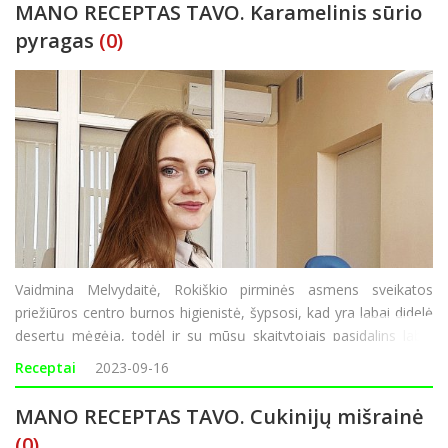
MANO RECEPTAS TAVO. Karamelinis sūrio
pyragas
(0)
Vaidmina Melvydaitė, Rokiškio pirminės asmens sveikatos
priežiūros centro burnos higienistė, šypsosi, kad yra labai didelė
desertų mėgėja, todėl ir su mūsų skaitytojais pasidalins labai
skaniu ir lengvai pagaminamu sūrio pyrago receptu. „Visi, kurie
Receptai
2023-09-16
ragauja, pagiria, jog py
MANO RECEPTAS TAVO. Cukinijų mišrainė
(0)