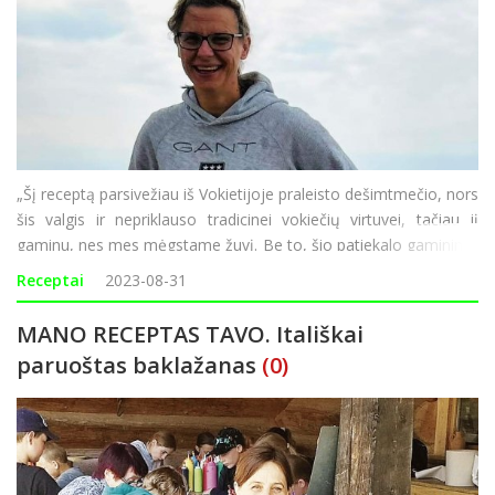
„Šį receptą parsivežiau iš Vokietijoje praleisto dešimtmečio, nors
šis valgis ir nepriklauso tradicinei vokiečių virtuvei, tačiau jį
gaminu, nes mes mėgstame žuvį. Be to, šio patiekalo gaminimo
laikas trunka tik 20 minučių“, – sako Žaneta Š
Receptai
2023-08-31
MANO RECEPTAS TAVO. Itališkai
paruoštas baklažanas
(0)