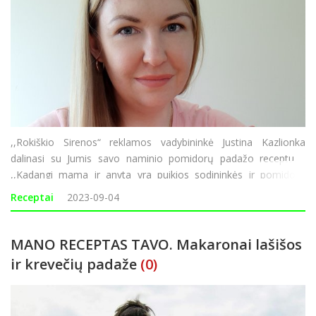
,,Rokiškio Sirenos“ reklamos vadybininkė Justina Kazlionka
dalinasi su Jumis savo naminio pomidorų padažo receptu.
,,Kadangi mama ir anyta yra puikios sodininkės ir pomidorų
šiemet priaugino tiek, kad jų nebėra kur dėti, turėjau pasukti
Receptai
2023-09-04
galvą, ką galėčiau iš j
MANO RECEPTAS TAVO. Makaronai lašišos
ir krevečių padaže
(0)