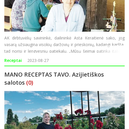
AK dirbtuvėlių savininkė, dailininkė Asta Keraitienė sako, jog
vasarą užsiaugina visokių daržovių ir prieskonių, kadangi karšta,
tad norisi ir lengvesnių patiekalų. „Mūsų šeimai patinka itališka
virtuvė, o šį receptą radau internete. Šiemet užsiauginau bakla
Receptai
2023-08-27
MANO RECEPTAS TAVO. Azijietiškos
salotos
(0)