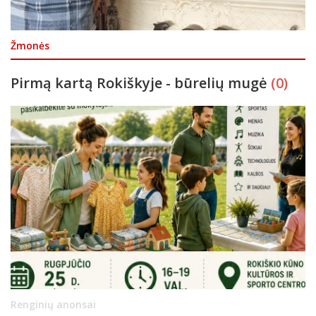
Žmonės
Pirmą kartą Rokiškyje - būrelių mugė
(0)
Renginių anonsai