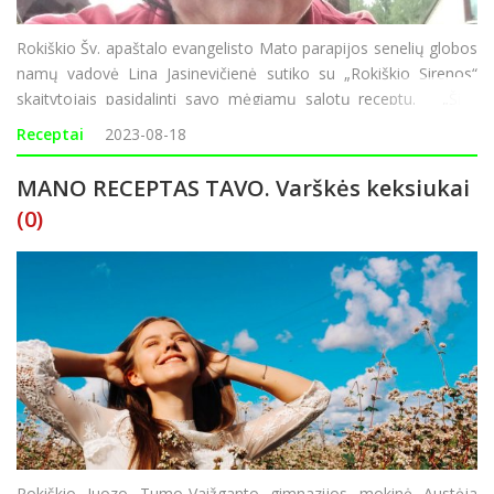
Rokiškio Šv. apaštalo evangelisto Mato parapijos senelių globos
namų vadovė Lina Jasinevičienė sutiko su „Rokiškio Sirenos“
skaitytojais pasidalinti savo mėgiamų salotų receptu. „Šias
salotas gaminu ir šventiniam stalui, ir sav
Receptai
2023-08-18
MANO RECEPTAS TAVO. Varškės keksiukai
(0)
Rokiškio Juozo Tumo-Vaižganto gimnazijos mokinė Austėja