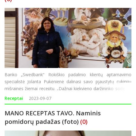
Banko „Swedbank“ Rokiškio padalinio klientų aptarnavimo
specialistė Jolanta Pukėnienė dalinasi savo pjaustytų cukinijų
mišrainės žiemai receptu. „Dažnai kiekvieno daržininko sode ko
nors vis užauga per daug – ne išimtis ir cukinijos. Kažkada,
Receptai
2023-09-07
turėdama da
MANO RECEPTAS TAVO. Naminis
pomidorų padažas (foto)
(0)