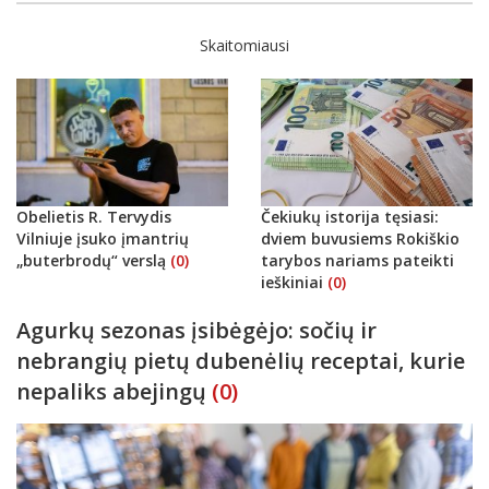
Skaitomiausi
Obelietis R. Tervydis
Čekiukų istorija tęsiasi:
Vilniuje įsuko įmantrių
dviem buvusiems Rokiškio
„buterbrodų“ verslą
(0)
tarybos nariams pateikti
ieškiniai
(0)
Agurkų sezonas įsibėgėjo: sočių ir
nebrangių pietų dubenėlių receptai, kurie
nepaliks abejingų
(0)