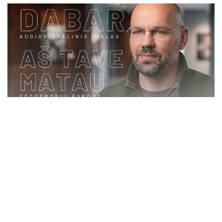
Rugpjūčio 8 d. 17 val. Pakriaunių bendruomenės salėje,
esančioje Pakriaunių k. 15, Rokiškio r., vyks renginys, skirtas
Rokiškio krašto kūrėjo Dariaus Baltakio jubiliejiniams metams
paminėti. Susirinkusieji galės išvysti audiovizualinio ciklo „Dabar“
Renginių anonsai
2026-08-03
fotodrobi
Spalvomis pražydę JŪŽINTAI
(0)