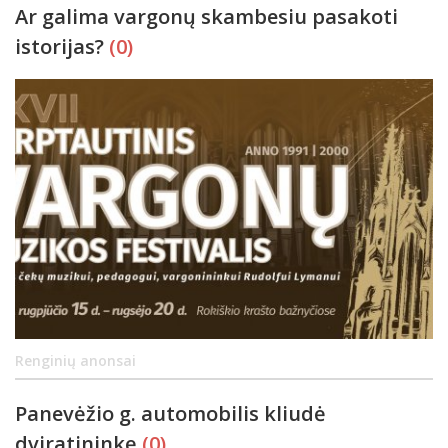
Ar galima vargonų skambesiu pasakoti
istorijas?
(0)
Renginių anonsai
Panevėžio g. automobilis kliudė
dviratininkę
(0)