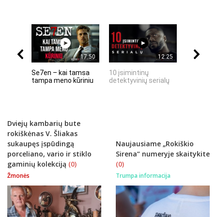
17:50
12:25
Se7en – kai tamsa
10 įsimintinų
10 įtempt
tampa meno kūriniu
detektyvinių serialų
stingdanč
istorijų
Dviejų kambarių bute
rokiškėnas V. Šliakas
sukaupęs įspūdingą
Naujausiame „Rokiškio
porceliano, vario ir stiklo
Sirena“ numeryje skaitykite
gaminių kolekciją
(0)
(0)
Žmonės
Trumpa informacija