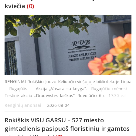
kviečia
(0)
RENGINIAI Rokiškio Juozo Keliuočio viešojoje bibliotekoje Liepa
– Rugpjūtis – Akcija „Vasara su knyga“. Rugpjūčio mėnesį –
Tęstinė akcija „Draugystės laiškas“. Rugpjūčio 6 d. 17.30 val. –
susitikimas su rašyt
Renginių anonsai
2026-08-04
Rokiškis VISU GARSU – 527 miesto
gimtadienis pasipuoš floristinių ir gamtos