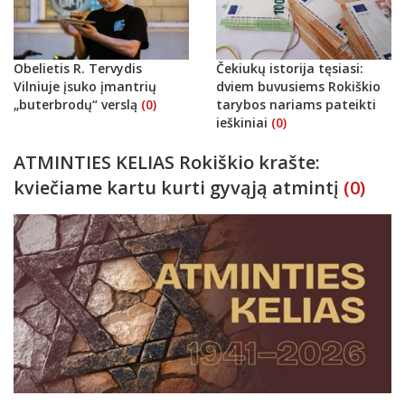
Obelietis R. Tervydis
Čekiukų istorija tęsiasi:
Vilniuje įsuko įmantrių
dviem buvusiems Rokiškio
„buterbrodų“ verslą
(0)
tarybos nariams pateikti
ieškiniai
(0)
ATMINTIES KELIAS Rokiškio krašte:
kviečiame kartu kurti gyvąją atmintį
(0)