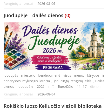
rudeniui! Rugpjūčio 25 d. (antradienį) 16.00–19.00 val. Rokiškio
Renginių anonsai
2026-08-06
kūno kultū
Juodupėje – dailės dienos
(0)
Juodupės miestelio bendruomenė visus meno, kūrybos ir
bendrystės mylėtojus kviečia į įspūdingą renginių ciklą „Dailės
dienos Juodupėje 2026 m.“. Rugpjūčio 11–17 dienomis
organizuojama turtinga programa siūlys ne tik edukacijas
Renginių anonsai
2026-08-04
šeimoms, bet ir pažintines išvykas bei ku
Rokiškio Juozo Keliuočio viešoji biblioteka