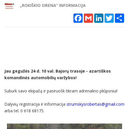
„ROKIŠKIO SIRENA“ INFORMACIJA
Facebook
Gmail
LinkedIn
Twitter
Sh
Jau gegužės 24 d. 10 val. Bajorų trasoje - azartiškos
komandinės automobilių varžybos!
Suburk savo ekipažą ir pasiruošk tikram adrenalino pliūpsniui!
Dalyvių registracija ir informacija
strumskysrobertas@gmail.com
arba tel. 0 618 68175.