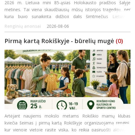
2026 m. Lietuva mini 85-ąsias Holokausto pradžios šalyje
metines. Tai viena skaudžiausių mūsų istorijos tragedijų, per
kurią buvo sunaikinta didžioji dalis šimtmečius Lietuvoje
gyvenusių žydų bendruomenių. Skirtingai nei daugelyje Europos
Renginių anonsai
2026-08-06
šalių, Lietuvoje Holokaustas vyko čia p
Pirmą kartą Rokiškyje - būrelių mugė
(0)
Artėjant naujiems mokslo metams Rokiškio mamų klubas
kviečia šeimas į pirmą kartą Rokiškyje organizuojamą renginį,
kur vienoje vietoje rasite viską, ko reikia pasiruošti aktyviam