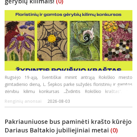
gėrybių kilimais!
(0)
Rugsėjo 19-ąją, šventiškai minint antrąją Rokiškio miesto
gimtadienio dieną, L. Šepkos parke sužydės floristinių ir gamtos
gėrybių kilimų konkursas „Žydintis Rokiškio kraštas“. Šio
konkurso tikslas – ne tik pasigrožėti gamtos dovano
Renginių anonsai
2026-08-03
Pakriauniuose bus paminėti krašto kūrėjo
Dariaus Baltakio jubiliejiniai metai
(0)