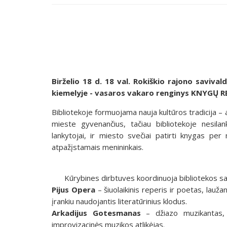
Birželio 18 d. 18 val. Rokiškio rajono saviva
kiemelyje - vasaros vakaro renginys KNYGŲ R
Bibliotekoje formuojama nauja kultūros tradicija – 
mieste gyvenančius, tačiau bibliotekoje nesilan
lankytojai, ir miesto svečiai patirti knygas per
atpažįstamais menininkais.
Kūrybines dirbtuves koordinuoja bibliotekos sav
Pijus Opera
– šiuolaikinis reperis ir poetas, lauža
įrankiu naudojantis literatūrinius klodus.
Arkadijus Gotesmanas
– džiazo muzikantas, v
improvizacinės muzikos atlikėjas.