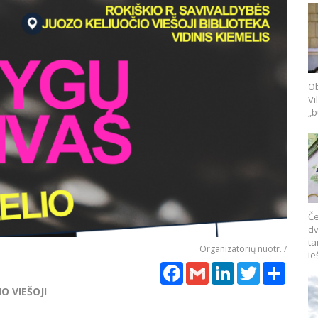
Ob
Vi
„b
Če
dv
ta
Organizatorių nuotr. /
ie
Facebook
Gmail
LinkedIn
Twitter
Share
O VIEŠOJI