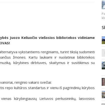
Pa
kl
S
ldybės Juozo Keliuočio viešosios bibliotekos vidiniame
EIVAS!
alternatyva vykstantiems renginiams, turint tikslą sudominti
kančius žmones. Kartu laukiami ir nuolatiniai bibliotekos
 muziką, kūrybines dirbtuves, skaitymus ir susitikimus su
anoriai, renginio vakaro svečiai:
ntis repo kultūros standartus ir vienu iš pagrindinių kūrybos
ienas kūrybingiausių Lietuvos perkusininkų, laisvosios