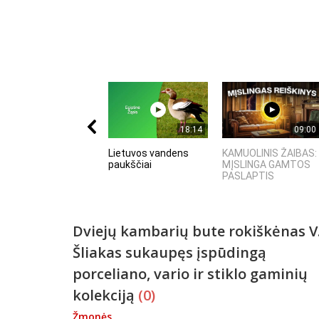
18:14
09:00
Lietuvos vandens
KAMUOLINIS ŽAIBAS:
paukščiai
MĮSLINGA GAMTOS
PASLAPTIS
Dviejų kambarių bute rokiškėnas V
Šliakas sukaupęs įspūdingą
porceliano, vario ir stiklo gaminių
kolekciją
(0)
Žmonės