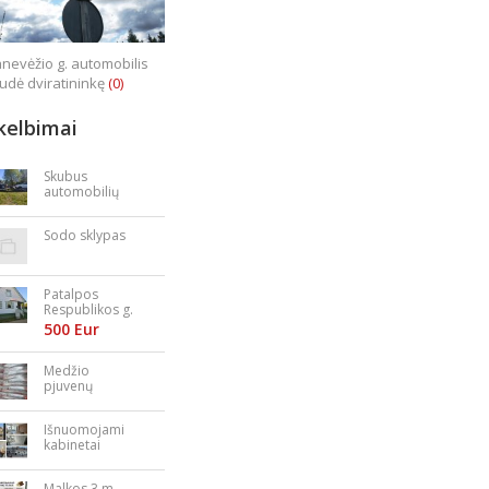
nevėžio g. automobilis
iudė dviratininkę
(0)
kelbimai
Skubus
automobilių
supirkimas
Sodo sklypas
Patalpos
Respublikos g.
23
500 Eur
Medžio
pjuvenų
granulės,
briketai
Išnuomojami
kabinetai
Nepriklausomy
bės aikštėje
Malkos 3 m.