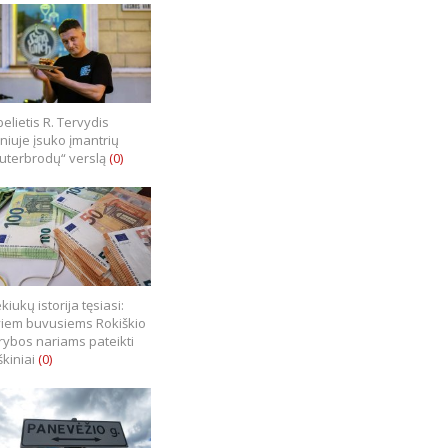
elietis R. Tervydis
lniuje įsuko įmantrių
uterbrodų“ verslą
(0)
kiukų istorija tęsiasi:
iem buvusiems Rokiškio
rybos nariams pateikti
škiniai
(0)