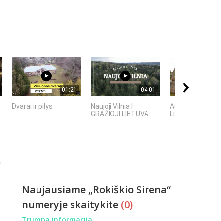
01:21
04:01
Dvarai ir pilys
Naujoji Vilnia |
Autorius Sauliu
GRAŽIOJI LIETUVA
Lisauskas
.
Naujausiame „Rokiškio Sirena“
numeryje skaitykite
(0)
Trumpa informacija