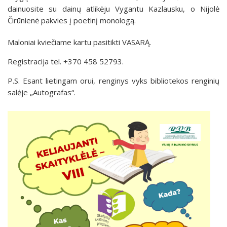
dainuosite su dainų atlikėju Vygantu Kazlausku, o Nijolė
Čirūnienė pakvies į poetinį monologą.
Maloniai kviečiame kartu pasitikti VASARĄ.
Registracija tel. +370 458 52793.
P.S. Esant lietingam orui, renginys vyks bibliotekos renginių
salėje „Autografas“.