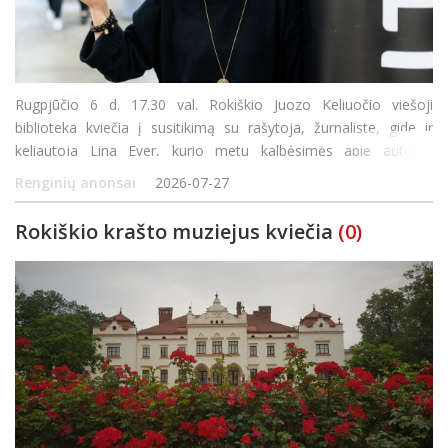
Rugpjūčio 6 d. 17.30 val. Rokiškio Juozo Keliuočio viešoji
biblioteka kviečia į susitikimą su rašytoja, žurnaliste, gide ir
keliautoja Lina Ever, kurio metu kalbėsimės apie autorės
kūrybinį kelią, keliones ir naujausią romaną „Pakeleiviai“.
Renginių anonsai
2026-07-27
„Pakeleiviai“
Rokiškio krašto muziejus kviečia
(0)