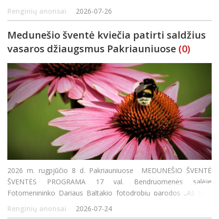
padalinio Aleksandravėlėje kapela PILENĖ.„Ger
Renginių anonsai
2026-07-26
Medunešio šventė kviečia patirti saldžius
vasaros džiaugsmus Pakriauniuose
(0)
2026 m. rugpjūčio 8 d. Pakriauniuose MEDUNEŠIO ŠVENTĖ
ŠVENTĖS PROGRAMA 17 val. Bendruomenės salėje
Fotomenininko Dariaus Baltakio fotodrobių parodos „Aš tave
matau“ atidarymas Lidijos Paršukovienės deimantinės mozaikos
Renginių anonsai
2026-07-24
paveikslų paroda 18 va