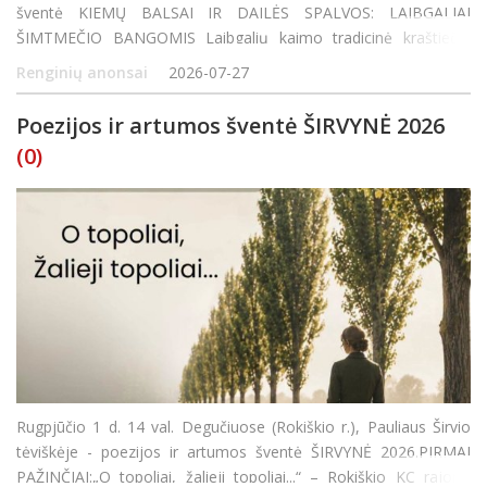
šventė KIEMŲ BALSAI IR DAILĖS SPALVOS: LAIBGALIAI
ŠIMTMEČIO BANGOMIS Laibgalių kaimo tradicinė kraštiečių
šventė RUDENINĖS GANDRINĖS ŠVENTĖS PROGRAMA 16:00
Renginių anonsai
2026-07-27
MENINĖ ERDVĖ GYVASIS RADIJO PAVEIKSLAS |
Poezijos ir artumos šventė ŠIRVYNĖ 2026
(0)
Rugpjūčio 1 d. 14 val. Degučiuose (Rokiškio r.), Pauliaus Širvio
tėviškėje - poezijos ir artumos šventė ŠIRVYNĖ 2026.PIRMAI
PAŽINČIAI:„O topoliai, žalieji topoliai...“ – Rokiškio KC rajono