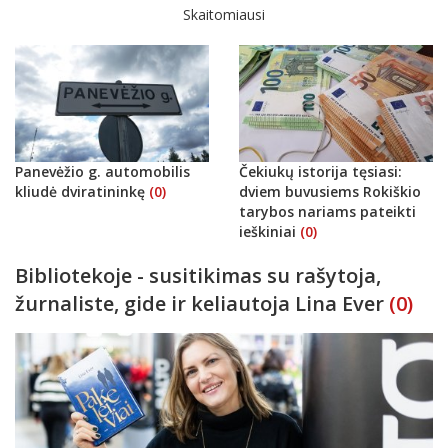
Skaitomiausi
Panevėžio g. automobilis
Čekiukų istorija tęsiasi:
kliudė dviratininkę
(0)
dviem buvusiems Rokiškio
tarybos nariams pateikti
ieškiniai
(0)
Bibliotekoje - susitikimas su rašytoja,
žurnaliste, gide ir keliautoja Lina Ever
(0)