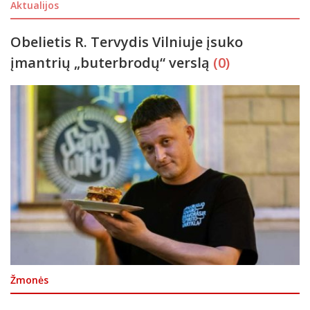
Aktualijos
Obelietis R. Tervydis Vilniuje įsuko
įmantrių „buterbrodų“ verslą
(0)
Žmonės