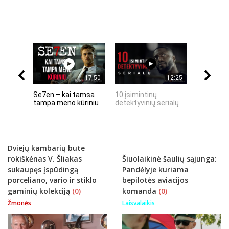
17:50
12:25
Se7en – kai tamsa
10 įsimintinų
10 įtempt
tampa meno kūriniu
detektyvinių serialų
stingdanč
istorijų
Dviejų kambarių bute
rokiškėnas V. Šliakas
Šiuolaikinė šaulių sąjunga:
sukaupęs įspūdingą
Pandėlyje kuriama
porceliano, vario ir stiklo
bepilotės aviacijos
gaminių kolekciją
(0)
komanda
(0)
Žmonės
Laisvalaikis