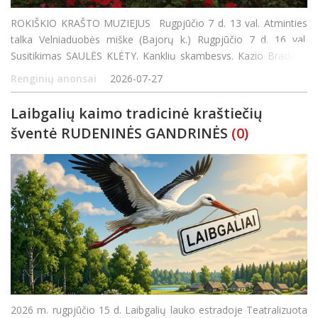
ROKIŠKIO KRAŠTO MUZIEJUS Rugpjūčio 7 d. 13 val. Atminties
talka Velniaduobės miške (Bajorų k.) Rugpjūčio 7 d. 16 val.
Susitikimas SAULĖS KLĖTY. Kanklių skambesys. Kazio Bradūno
eilės. Kūrybinės dirbtuvės šeimai ir visiems, ieškantiems kūrybos
Renginių anonsai
2026-07-27
džiaugsmo. Kvi
Laibgalių kaimo tradicinė kraštiečių
šventė RUDENINĖS GANDRINĖS
(0)
2026 m. rugpjūčio 15 d. Laibgalių lauko estradoje Teatralizuota