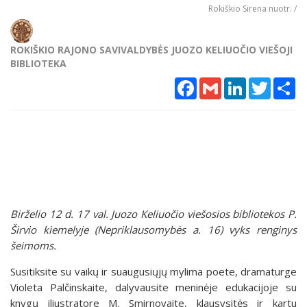
Rokiškio Sirena nuotr. /
ROKIŠKIO RAJONO SAVIVALDYBĖS JUOZO KELIUOČIO VIEŠOJI
BIBLIOTEKA
Facebook
Gmail
LinkedIn
Twitter
Sh
Birželio 12 d. 17 val. Juozo Keliuočio viešosios bibliotekos P.
Širvio kiemelyje (Nepriklausomybės a. 16) vyks renginys
šeimoms.
Susitiksite su vaikų ir suaugusiųjų mylima poete, dramaturge
Violeta Palčinskaite, dalyvausite meninėje edukacijoje su
knygų iliustratore M. Smirnovaite, klausysitės ir kartu