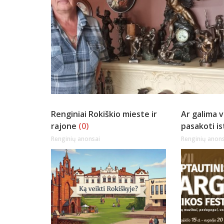
Renginiai Rokiškio mieste ir
Ar galima 
rajone
(0)
pasakoti is
Renginių anonsai
Renginių anons