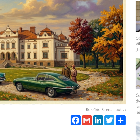
Ob
Vi
„b
Če
dv
ta
Rokiškio Sirena nuotr. /
ie
Facebook
Gmail
LinkedIn
Twitter
Share