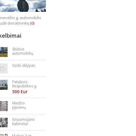
nevėžio g. automobilis
iudė dviratininkę
(0)
kelbimai
Skubus
automobilių
supirkimas
Sodo sklypas
Patalpos
Respublikos g.
23
500 Eur
Medžio
pjuvenų
granulės,
briketai
Išnuomojami
kabinetai
Nepriklausomy
bės aikštėje
Malkos 3 m.