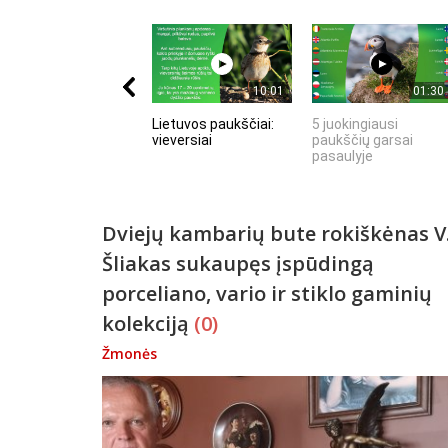
10:01
01:30
Lietuvos paukščiai:
5 juokingiausi
vieversiai
paukščių garsai
pasaulyje
Dviejų kambarių bute rokiškėnas V
Šliakas sukaupęs įspūdingą
porceliano, vario ir stiklo gaminių
kolekciją
(0)
Žmonės