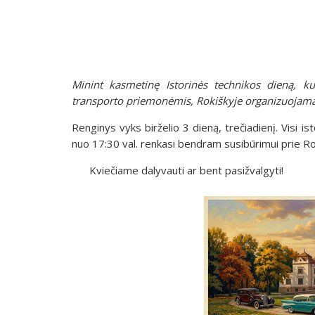
Minint kasmetinę Istorinės technikos dieną, kur
transporto priemonėmis, Rokiškyje organizuojamas
Renginys vyks birželio 3 dieną, trečiadienį. Visi 
nuo 17:30 val. renkasi bendram susibūrimui prie Ro
Kviečiame dalyvauti ar bent pasižvalgyti!