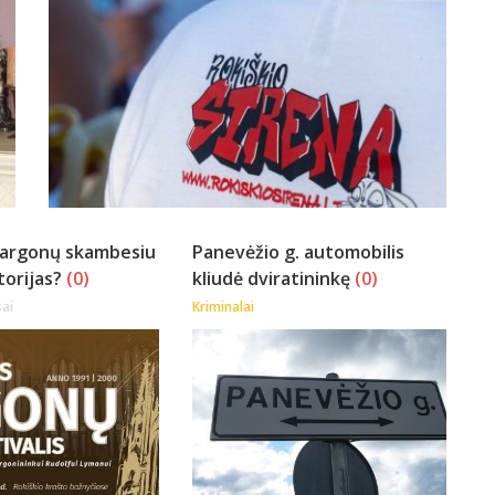
vargonų skambesiu
Panevėžio g. automobilis
torijas?
(0)
kliudė dviratininkę
(0)
ai
Kriminalai