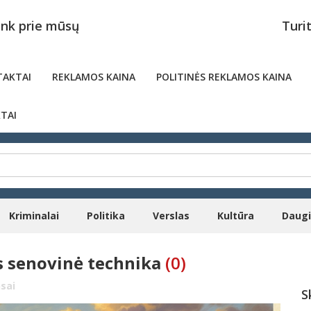
unk prie mūsų
Turi
AKTAI
REKLAMOS KAINA
POLITINĖS REKLAMOS KAINA
TAI
Kriminalai
Politika
Verslas
Kultūra
Daug
ys senovinė technika
(0)
sai
S