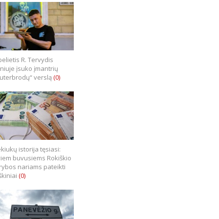
elietis R. Tervydis
lniuje įsuko įmantrių
uterbrodų“ verslą
(0)
kiukų istorija tęsiasi:
iem buvusiems Rokiškio
rybos nariams pateikti
škiniai
(0)