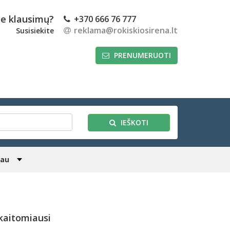
te klausimų?
+370 666 76 777
reklama@rokiskiosirena.lt
Susisiekite
PRENUMERUOTI
IEŠKOTI
iau
kaitomiausi