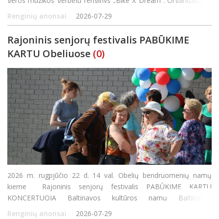
geros muzikos gerbėjų renginys „Bike X Dream“. Organizatoriai
žada trankų, pramogų bei adrenalino kupiną savaitgalį,
Renginių anonsai
2026-07-29
Rajoninis senjorų festivalis PABŪKIME
KARTU Obeliuose
(0)
2026 m. rugpjūčio 22 d. 14 val. Obelių bendruomenių namų
kieme Rajoninis senjorų festivalis PABŪKIME KARTU
KONCERTUOJA Baltinavos kultūros namų Baltinavos
etnografinis ansamblis (Latvijos respublika) Vadovė Marija
Renginių anonsai
2026-07-29