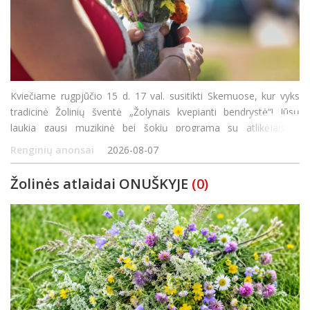
Kviečiame rugpjūčio 15 d. 17 val. susitikti Skemuose, kur vyks
tradicinė Žolinių šventė „Žolynais kvepianti bendrystė“! Jūsų
laukia gausi muzikinė bei šokių programa su atlikėjais iš
Panevėžio rajono bei Rokiškio, bendro žolynų paveikslo kūrimas
Renginių anonsai
2026-08-07
ir jaukios va
Žolinės atlaidai ONUŠKYJE
(0)