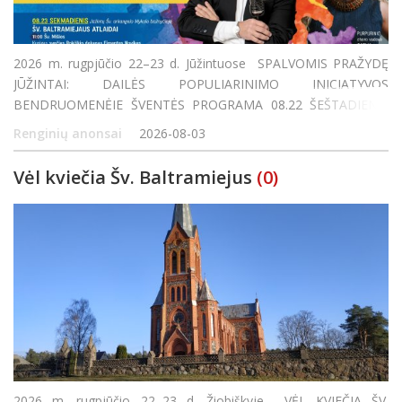
2026 m. rugpjūčio 22–23 d. Jūžintuose SPALVOMIS PRAŽYDĘ
JŪŽINTAI: DAILĖS POPULIARINIMO INICIATYVOS
BENDRUOMENĖJE ŠVENTĖS PROGRAMA 08.22 ŠEŠTADIENIS
Jūžinto ežero paplūdimyje SPALVINGA JUDESIO IR AZARTO
Renginių anonsai
2026-08-03
ERDVĖ 8:00–12:00 Žvejybos varžybos Išankstinė r
Vėl kviečia Šv. Baltramiejus
(0)
2026 m. rugpjūčio 22–23 d. Žiobiškyje VĖL KVIEČIA ŠV.