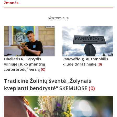
Žmonės
Skaitomiausi
Obelietis R. Tervydis
Panevėžio g. automobilis
Vilniuje įsuko įmantrių
kliudė dviratininkę
(0)
„buterbrodų“ verslą
(0)
Tradicinė Žolinių šventė „Žolynais
kvepianti bendrystė“ SKEMUOSE
(0)