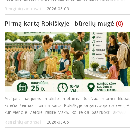
12 val. Žiobiškio Šv. arkangelo Mykolo bažnyčioje – koncerta
Renginių anonsai
2026-08-06
Pirmą kartą Rokiškyje - būrelių mugė
(0)
Artėjant naujiems mokslo metams Rokiškio mamų klubas
kviečia šeimas į pirmą kartą Rokiškyje organizuojamą renginį,
kur vienoje vietoje rasite viską, ko reikia pasiruošti aktyviam
rudeniui! Rugpjūčio 25 d. (antradienį) 16.00–19.00 val. Rokiškio
Renginių anonsai
2026-08-06
kūno kultū