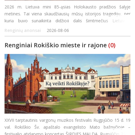
2026 m. Lietuva mini 85-ąsias Holokausto pradžios šalyje
metines. Tai viena skaudžiausių mūsų istorijos tragedijų, per
kurią buvo sunaikinta didžioji dalis šimtmečius Lietuvoje
gyvenusių žydų bendruomenių. Skirtingai nei daugelyje Europos
Renginių anonsai
2026-08-06
šalių, Lietuvoje Holokaustas vyko čia p
Renginiai Rokiškio mieste ir rajone
(0)
XXVII tarptautinis vargonų muzikos festivalis Rugpjūčio 15 d. 19
val. Rokiškio Šv. apaštalo evangelisto Mato bažnyčioje –
festivalio atidarymo koncertas ŠIRDIES MALDA. Rugpjūčio 23 d.