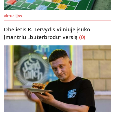
Aktualijos
Obelietis R. Tervydis Vilniuje įsuko
įmantrių „buterbrodų“ verslą
(0)