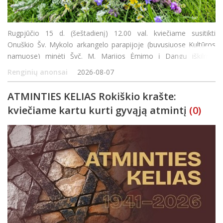
Rugpjūčio 15 d. (šeštadienį) 12.00 val. kviečiame susitikti
Onuškio Šv. Mykolo arkangelo parapijoje (buvusiuose Kultūros
namuose) minėti Švč. M. Marijos Ėmimo į Dangų iškilmę.
Šventės metu bus aukojamos Šv. Mišios, laiminamas metų derli
Renginių anonsai
2026-08-07
ATMINTIES KELIAS Rokiškio krašte:
kviečiame kartu kurti gyvąją atmintį
(0)