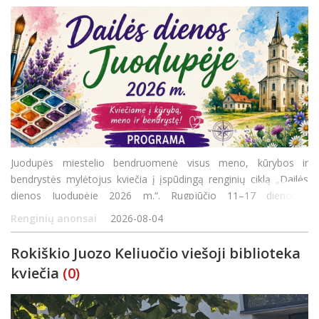
Juodupės miestelio bendruomenė visus meno, kūrybos ir
bendrystės mylėtojus kviečia į įspūdingą renginių ciklą „Dailės
dienos Juodupėje 2026 m.“. Rugpjūčio 11–17 dienomis
organizuojama turtinga programa siūlys ne tik edukacijas
Renginių anonsai
2026-08-04
šeimoms, bet ir pažintines išvykas bei ku
Rokiškio Juozo Keliuočio viešoji biblioteka
kviečia
(0)