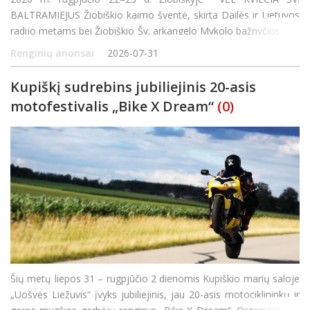
BALTRAMIEJUS Žiobiškio kaimo šventė, skirta Dailės ir Lietuvos
radijo metams bei Žiobiškio Šv. arkangelo Mykolo bažnyčios 115
metų sukakčiai paminėti Rugpjūčio 22 d. Buvusioje klebonijoje
Renginių anonsai
2026-07-31
Kupiškį sudrebins jubiliejinis 20-asis
motofestivalis „Bike X Dream“
(0)
Šių metų liepos 31 – rugpjūčio 2 dienomis Kupiškio marių saloje
„Uošvės Liežuvis“ įvyks jubiliejinis, jau 20-asis motociklininkų ir