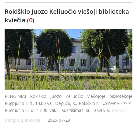
Bukšta Rokiškio kultūros centro Rajono padalinio Obeliuose kap
Rokiškio Juozo Keliuočio viešoji biblioteka
kviečia
(0)
RENGINIAI Rokiškio Juozo Keliuočio viešojoje bibliotekoje
Rugpjūčio 1 d., 14.00 val. Degučių k., Rokiškio r. - „Širvynė 2026“.
Rugpjūčio 6 d. 17.30 val. - susitikimas su rašytoja, žurnaliste,
gide ir keliautoja Lina Ever. Liepa &ndash
Renginių anonsai
2026-07-29