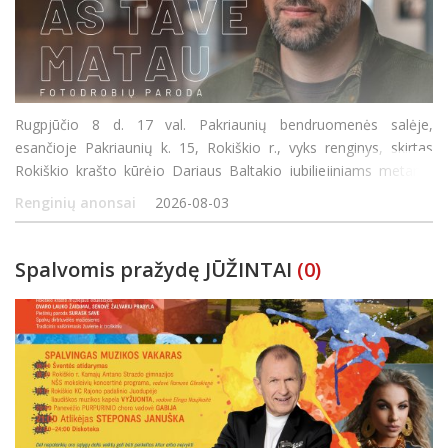
Rugpjūčio 8 d. 17 val. Pakriaunių bendruomenės salėje,
esančioje Pakriaunių k. 15, Rokiškio r., vyks renginys, skirtas
Rokiškio krašto kūrėjo Dariaus Baltakio jubiliejiniams metams
paminėti. Susirinkusieji galės išvysti audiovizualinio ciklo „Dabar“
Renginių anonsai
2026-08-03
fotodrobi
Spalvomis pražydę JŪŽINTAI
(0)