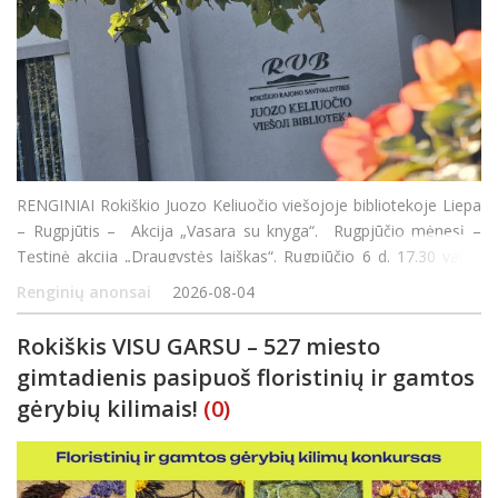
RENGINIAI Rokiškio Juozo Keliuočio viešojoje bibliotekoje Liepa
– Rugpjūtis – Akcija „Vasara su knyga“. Rugpjūčio mėnesį –
Tęstinė akcija „Draugystės laiškas“. Rugpjūčio 6 d. 17.30 val. –
susitikimas su rašyt
Renginių anonsai
2026-08-04
Rokiškis VISU GARSU – 527 miesto
gimtadienis pasipuoš floristinių ir gamtos
gėrybių kilimais!
(0)