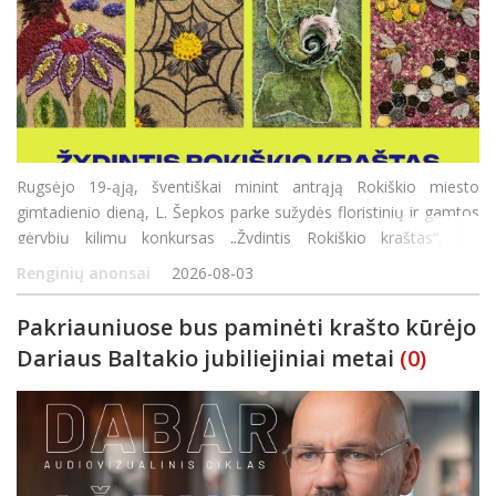
Rugsėjo 19-ąją, šventiškai minint antrąją Rokiškio miesto
gimtadienio dieną, L. Šepkos parke sužydės floristinių ir gamtos
gėrybių kilimų konkursas „Žydintis Rokiškio kraštas“. Šio
konkurso tikslas – ne tik pasigrožėti gamtos dovano
Renginių anonsai
2026-08-03
Pakriauniuose bus paminėti krašto kūrėjo
Dariaus Baltakio jubiliejiniai metai
(0)