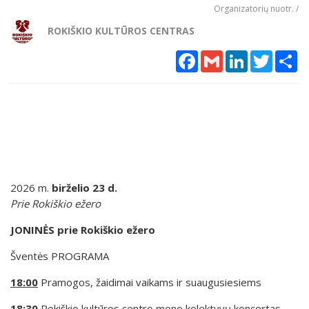
Organizatorių nuotr. /
ROKIŠKIO KULTŪROS CENTRAS
Facebook
Gmail
LinkedIn
Twitter
Sh
2026 m.
birželio 23 d.
Prie Rokiškio ežero
JONINĖS prie Rokiškio ežero
Šventės PROGRAMA
18:00
Pramogos, žaidimai vaikams ir suaugusiesiems
18:30
Rokiškio kultūros centro meno kolektyvų koncertas