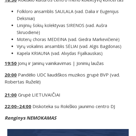
Folkloro ansamblis SAULALA (vad. Dalia ir Eugenijus
Deksniai)
Linijinių šokių kolektyvas SIRENOS (vad. Aušra
Skruodienė)
Moterų choras MEDEINA (vad. Giedra Markevičienė)
Vyrų vokalinis ansamblis SĖLIAI (vad. Algis Bagdonas)
Kapela KRIAUNA (vad. Alvydas Fijalkauskas)
19:50
Jonų ir Janinų vainikavimas | Joninių laužas
20:00
Pandėlio UDC liaudiškos muzikos grupė BVP (vad.
Robertas Ruželė)
21:00
Grupė LIETUVAIČIAI
22:00–24:00
Diskoteka su Rokiškio jaunimo centro DJ
Renginys NEMOKAMAS