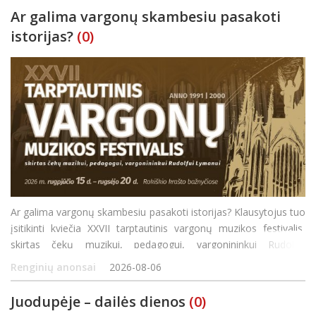
Ar galima vargonų skambesiu pasakoti
istorijas?
(0)
Ar galima vargonų skambesiu pasakoti istorijas? Klausytojus tuo
įsitikinti kviečia XXVII tarptautinis vargonų muzikos festivalis,
skirtas čekų muzikui, pedagogui, vargonininkui Rudolfui
Lymanui. Šiemet Rokiškio rajono bažnyčiose 27-ąjį kartą susitiks
Renginių anonsai
2026-08-06
profesionalūs atlikėjai, jauno
Juodupėje – dailės dienos
(0)