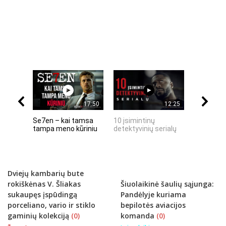
17:50
12:25
Se7en – kai tamsa
10 įsimintinų
10 įtempt
tampa meno kūriniu
detektyvinių serialų
stingdanč
istorijų
Dviejų kambarių bute
rokiškėnas V. Šliakas
Šiuolaikinė šaulių sąjunga:
sukaupęs įspūdingą
Pandėlyje kuriama
porceliano, vario ir stiklo
bepilotės aviacijos
gaminių kolekciją
(0)
komanda
(0)