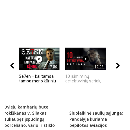
17:50
12:25
Se7en – kai tamsa
10 įsimintinų
10 įtempt
tampa meno kūriniu
detektyvinių serialų
stingdanč
istorijų
Dviejų kambarių bute
rokiškėnas V. Šliakas
Šiuolaikinė šaulių sąjunga:
sukaupęs įspūdingą
Pandėlyje kuriama
porceliano, vario ir stiklo
bepilotės aviacijos