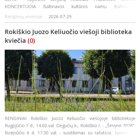
KONCERTUOJA Baltinavos kultūros namų Baltinavos
etnografinis ansamblis (Latvijos respublika) Vadovė Marija
Renginių anonsai
2026-07-29
Bukšta Rokiškio kultūros centro Rajono padalinio Obeliuose kap
Rokiškio Juozo Keliuočio viešoji biblioteka
kviečia
(0)
RENGINIAI Rokiškio Juozo Keliuočio viešojoje bibliotekoje
Rugpjūčio 1 d., 14.00 val. Degučių k., Rokiškio r. - „Širvynė 2026“.
Rugpjūčio 6 d. 17.30 val. - susitikimas su rašytoja, žurnaliste,
gide ir keliautoja Lina Ever. Liepa &ndash