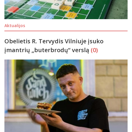
Aktualijos
Obelietis R. Tervydis Vilniuje įsuko
įmantrių „buterbrodų“ verslą
(0)