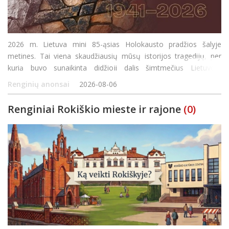
2026 m. Lietuva mini 85-ąsias Holokausto pradžios šalyje
metines. Tai viena skaudžiausių mūsų istorijos tragedijų, per
kurią buvo sunaikinta didžioji dalis šimtmečius Lietuvoje
gyvenusių žydų bendruomenių. Skirtingai nei daugelyje Europos
Renginių anonsai
2026-08-06
šalių, Lietuvoje Holokaustas vyko čia p
Renginiai Rokiškio mieste ir rajone
(0)