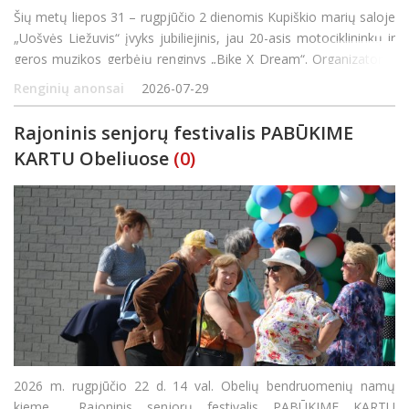
Šių metų liepos 31 – rugpjūčio 2 dienomis Kupiškio marių saloje
„Uošvės Liežuvis“ įvyks jubiliejinis, jau 20-asis motociklininkų ir
geros muzikos gerbėjų renginys „Bike X Dream“. Organizatoriai
žada trankų, pramogų bei adrenalino kupiną savaitgalį,
Renginių anonsai
2026-07-29
Rajoninis senjorų festivalis PABŪKIME
KARTU Obeliuose
(0)
2026 m. rugpjūčio 22 d. 14 val. Obelių bendruomenių namų
kieme Rajoninis senjorų festivalis PABŪKIME KARTU