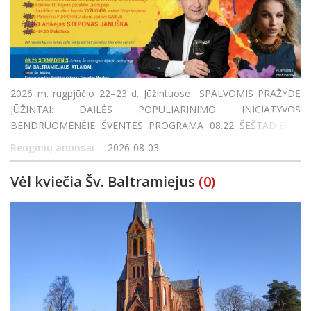
2026 m. rugpjūčio 22–23 d. Jūžintuose SPALVOMIS PRAŽYDĘ
JŪŽINTAI: DAILĖS POPULIARINIMO INICIATYVOS
BENDRUOMENĖJE ŠVENTĖS PROGRAMA 08.22 ŠEŠTADIENIS
Jūžinto ežero paplūdimyje SPALVINGA JUDESIO IR AZARTO
Renginių anonsai
2026-08-03
ERDVĖ 8:00–12:00 Žvejybos varžybos Išankstinė r
Vėl kviečia Šv. Baltramiejus
(0)