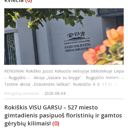
RENGINIAI Rokiškio Juozo Keliuočio viešojoje bibliotekoje Liepa
– Rugpjūtis – Akcija „Vasara su knyga“. Rugpjūčio mėnesį –
Tęstinė akcija „Draugystės laiškas“. Rugpjūčio 6 d. 17.30 val. –
susitikimas su rašyt
Renginių anonsai
2026-08-04
Rokiškis VISU GARSU – 527 miesto
gimtadienis pasipuoš floristinių ir gamtos
gėrybių kilimais!
(0)