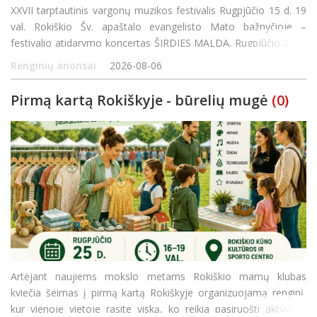
XXVII tarptautinis vargonų muzikos festivalis Rugpjūčio 15 d. 19
val. Rokiškio Šv. apaštalo evangelisto Mato bažnyčioje –
festivalio atidarymo koncertas ŠIRDIES MALDA. Rugpjūčio 23 d.
12 val. Žiobiškio Šv. arkangelo Mykolo bažnyčioje – koncerta
Renginių anonsai
2026-08-06
Pirmą kartą Rokiškyje - būrelių mugė
(0)
Artėjant naujiems mokslo metams Rokiškio mamų klubas
kviečia šeimas į pirmą kartą Rokiškyje organizuojamą renginį,
kur vienoje vietoje rasite viską, ko reikia pasiruošti aktyviam