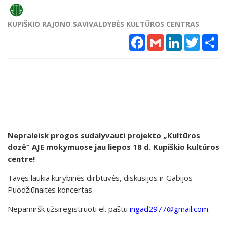
KUPIŠKIO RAJONO SAVIVALDYBĖS KULTŪROS CENTRAS
Facebook
Gmail
LinkedIn
Twitter
Sh
Nepraleisk progos sudalyvauti projekto „Kultūros
dozė“ AJE mokymuose jau liepos 18 d. Kupiškio kultūros
centre!
Tavęs laukia kūrybinės dirbtuvės, diskusijos ir Gabijos
Puodžiūnaitės koncertas.
Nepamiršk užsiregistruoti el. paštu
ingad2977@gmail.com
.