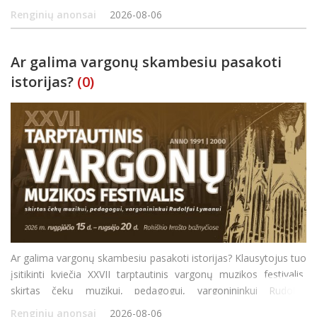
rudeniui! Rugpjūčio 25 d. (antradienį) 16.00–19.00 val. Rokiškio
Renginių anonsai
2026-08-06
kūno kultū
Ar galima vargonų skambesiu pasakoti
istorijas?
(0)
Ar galima vargonų skambesiu pasakoti istorijas? Klausytojus tuo
įsitikinti kviečia XXVII tarptautinis vargonų muzikos festivalis,
skirtas čekų muzikui, pedagogui, vargonininkui Rudolfui
Lymanui. Šiemet Rokiškio rajono bažnyčiose 27-ąjį kartą susitiks
Renginių anonsai
2026-08-06