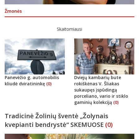
Žmonės
Skaitomiausi
Panevėžio g. automobilis
Dviejų kambarių bute
kliudė dviratininkę
(0)
rokiškėnas V. Šliakas
sukaupęs įspūdingą
porceliano, vario ir stiklo
gaminių kolekciją
(0)
Tradicinė Žolinių šventė „Žolynais
kvepianti bendrystė“ SKEMUOSE
(0)