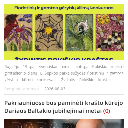
Rugsėjo 19-ąją, šventiškai minint antrąją Rokiškio miesto
gimtadienio dieną, L. Šepkos parke sužydės floristinių ir gamtos
gėrybių kilimų konkursas „Žydintis Rokiškio kraštas“. Šio
konkurso tikslas – ne tik pasigrožėti gamtos dovano
Renginių anonsai
2026-08-03
Pakriauniuose bus paminėti krašto kūrėjo
Dariaus Baltakio jubiliejiniai metai
(0)