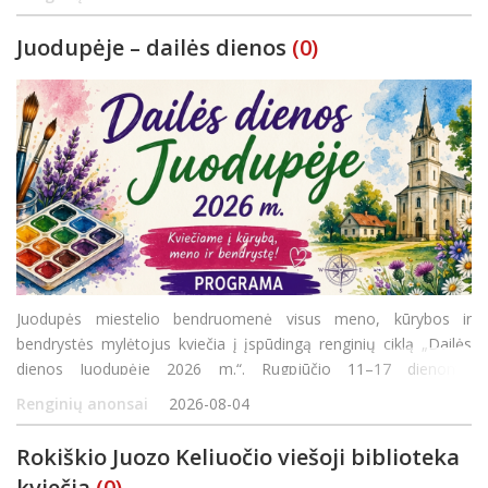
profesionalūs atlikėjai, jauno
Juodupėje – dailės dienos
(0)
Juodupės miestelio bendruomenė visus meno, kūrybos ir
bendrystės mylėtojus kviečia į įspūdingą renginių ciklą „Dailės
dienos Juodupėje 2026 m.“. Rugpjūčio 11–17 dienomis
organizuojama turtinga programa siūlys ne tik edukacijas
Renginių anonsai
2026-08-04
šeimoms, bet ir pažintines išvykas bei ku
Rokiškio Juozo Keliuočio viešoji biblioteka
kviečia
(0)