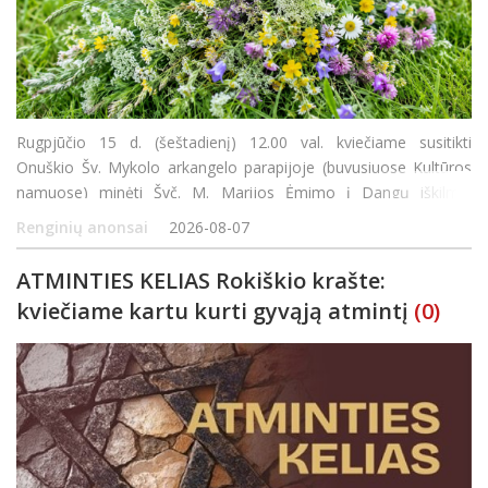
Rugpjūčio 15 d. (šeštadienį) 12.00 val. kviečiame susitikti
Onuškio Šv. Mykolo arkangelo parapijoje (buvusiuose Kultūros
namuose) minėti Švč. M. Marijos Ėmimo į Dangų iškilmę.
Šventės metu bus aukojamos Šv. Mišios, laiminamas metų derli
Renginių anonsai
2026-08-07
ATMINTIES KELIAS Rokiškio krašte:
kviečiame kartu kurti gyvąją atmintį
(0)