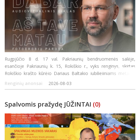
Rugpjūčio 8 d. 17 val. Pakriaunių bendruomenės salėje,
esančioje Pakriaunių k. 15, Rokiškio r., vyks renginys, skirtas
Rokiškio krašto kūrėjo Dariaus Baltakio jubiliejiniams metams
paminėti. Susirinkusieji galės išvysti audiovizualinio ciklo „Dabar“
Renginių anonsai
2026-08-03
fotodrobi
Spalvomis pražydę JŪŽINTAI
(0)