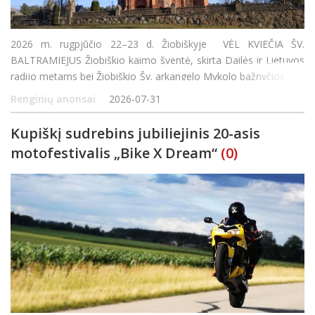
2026 m. rugpjūčio 22–23 d. Žiobiškyje VĖL KVIEČIA ŠV.
BALTRAMIEJUS Žiobiškio kaimo šventė, skirta Dailės ir Lietuvos
radijo metams bei Žiobiškio Šv. arkangelo Mykolo bažnyčios 115
metų sukakčiai paminėti Rugpjūčio 22 d. Buvusioje klebonijoje
Renginių anonsai
2026-07-31
Kupiškį sudrebins jubiliejinis 20-asis
motofestivalis „Bike X Dream“
(0)