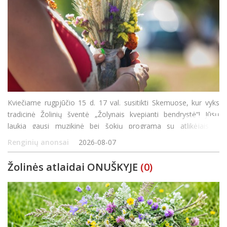
Kviečiame rugpjūčio 15 d. 17 val. susitikti Skemuose, kur vyks
tradicinė Žolinių šventė „Žolynais kvepianti bendrystė“! Jūsų
laukia gausi muzikinė bei šokių programa su atlikėjais iš
Panevėžio rajono bei Rokiškio, bendro žolynų paveikslo kūrimas
Renginių anonsai
2026-08-07
ir jaukios va
Žolinės atlaidai ONUŠKYJE
(0)