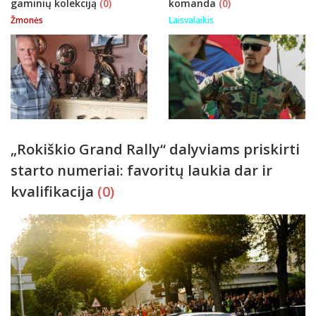
gaminių kolekciją
(0)
komanda
(0)
Žmonės
Laisvalaikis
„Rokiškio Grand Rally“ dalyviams priskirti
starto numeriai: favoritų laukia dar ir
kvalifikacija
(0)