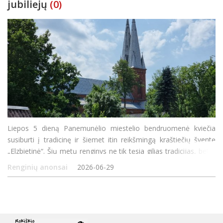
jubiliejų
(0)
Liepos 5 dieną Panemunėlio miestelio bendruomenė kviečia
susiburti į tradicinę ir šiemet itin reikšmingą kraštiečių šventę
„Elzbietinė“. Šių metų renginys ne tik tęsia gilias tradicijas, bet ir
yra skirtas išskirtinei progai – Panevėžio vys
Renginių anonsai
2026-06-29