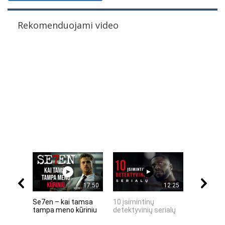
Rekomenduojami video
17:50
12:25
Se7en – kai tamsa
10 įsimintinų
10 įtempt
tampa meno kūriniu
detektyvinių serialų
stingdanč
istorijų