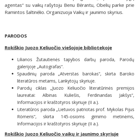
agentas“ su vaikų rašytoju Benu Bėrantu, Obelių parke prie
Ramintos šaltinėlio. Organizuoja Vaikų ir jaunimo skyrius.
PARODOS
Rokiškio Juozo Keliuočio viešojoje bibliotekoje
Lilianos Žutautienės tapybos darbų paroda, Parodų
galerijoje „Autografas“.
Spaudinių paroda „Atverstas barokas“, skirta Baroko
literatūros metams, Lankytojų skyriuje.
Parodų ciklas „Juozo Keliuočio literatūrinės premijos
laureatai: Albinas Kuliešis, Ferdinandas Jakšys“,
Informacijos ir kraštotyros skyriuje (II a.).
Literatūros paroda „Lietuvos patriotas prof. Mykolas Pijus
Römeris“, skirta 145-osioms gimimo metinėms,
Informacijos ir kraštotyros skyriuje (II a.).
Rokiškio Juozo Keliuočio vaikų ir jaunimo skyriuje