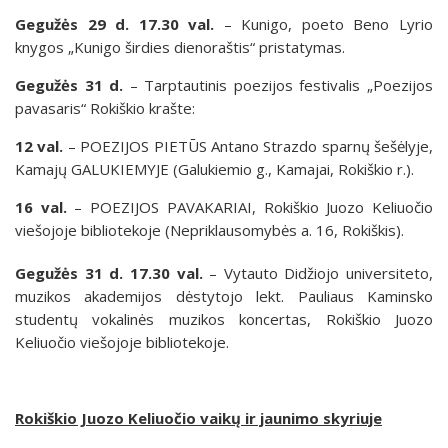
Gegužės 29 d. 17.30 val.
– Kunigo, poeto Beno Lyrio
knygos „Kunigo širdies dienoraštis“ pristatymas.
Gegužės 31 d.
– Tarptautinis poezijos festivalis „Poezijos
pavasaris“ Rokiškio krašte:
12 val.
– POEZIJOS PIETŪS Antano Strazdo sparnų šešėlyje,
Kamajų GALUKIEMYJE (Galukiemio g., Kamajai, Rokiškio r.).
16 val.
– POEZIJOS PAVAKARIAI, Rokiškio Juozo Keliuočio
viešojoje bibliotekoje (Nepriklausomybės a. 16, Rokiškis).
Gegužės 31 d. 17.30 val.
– Vytauto Didžiojo universiteto,
muzikos akademijos dėstytojo lekt. Pauliaus Kaminsko
studentų vokalinės muzikos koncertas, Rokiškio Juozo
Keliuočio viešojoje bibliotekoje.
Rokiškio Juozo Keliuočio vaikų ir jaunimo skyriuje