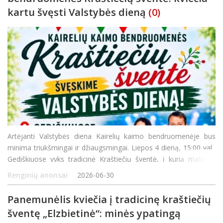
kartu švęsti Valstybės dieną
(0)
Artėjanti Valstybės diena Kairelių kaimo bendruomenėje bus
minima triukšmingai ir džiaugsmingai. Liepos 4 dieną, 15:00 val.,
Gediškiuose vyks tradicinė Kraštiečių šventė, į kurią maloniai
kviečiami visi miestelėnai bei svečiai. Organizatoriai paruošė
Renginių anonsai
2026-06-30
turiningą ir
Panemunėlis kviečia į tradicinę kraštiečių
šventę „Elzbietinė“: minės ypatingą