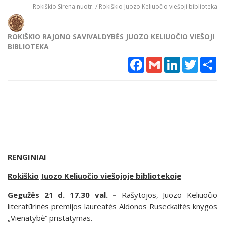
Rokiškio Sirena nuotr. / Rokiškio Juozo Keliuočio viešoji biblioteka
ROKIŠKIO RAJONO SAVIVALDYBĖS JUOZO KELIUOČIO VIEŠOJI
BIBLIOTEKA
Facebook
Gmail
LinkedIn
Twitter
Sh
RENGINIAI
Rokiškio Juozo Keliuočio viešojoje bibliotekoje
Gegužės 21 d. 17.30 val. –
Rašytojos, Juozo Keliuočio
literatūrinės premijos laureatės Aldonos Ruseckaitės knygos
„Vienatybė“ pristatymas.