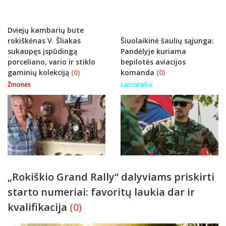
Dviejų kambarių bute
rokiškėnas V. Šliakas
Šiuolaikinė šaulių sąjunga:
sukaupęs įspūdingą
Pandėlyje kuriama
porceliano, vario ir stiklo
bepilotės aviacijos
gaminių kolekciją
(0)
komanda
(0)
Žmonės
Laisvalaikis
„Rokiškio Grand Rally“ dalyviams priskirti
starto numeriai: favoritų laukia dar ir
kvalifikacija
(0)