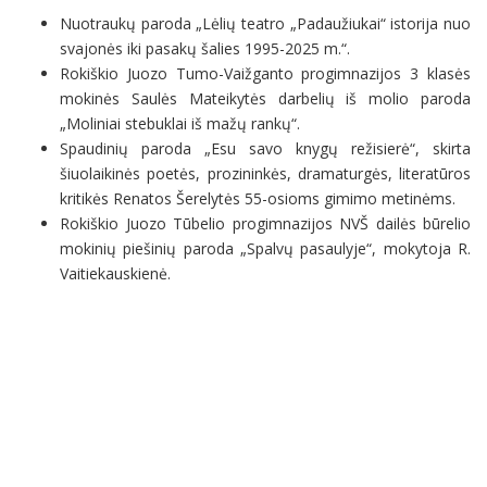
Nuotraukų paroda „Lėlių teatro „Padaužiukai“ istorija nuo
svajonės iki pasakų šalies 1995-2025 m.“.
Rokiškio Juozo Tumo-Vaižganto progimnazijos 3 klasės
mokinės Saulės Mateikytės darbelių iš molio paroda
„Moliniai stebuklai iš mažų rankų“.
Spaudinių paroda „Esu savo knygų režisierė“, skirta
šiuolaikinės poetės, prozininkės, dramaturgės, literatūros
kritikės Renatos Šerelytės 55-osioms gimimo metinėms.
Rokiškio Juozo Tūbelio progimnazijos NVŠ dailės būrelio
mokinių piešinių paroda „Spalvų pasaulyje“, mokytoja R.
Vaitiekauskienė.