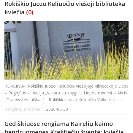
Rokiškio Juozo Keliuočio viešoji biblioteka
kviečia
(0)
RENGINIAI Rokiškio Juozo Keliuočio viešojoje bibliotekoje Liepa
– Rugpjūtis – Akcija „Vasara su knyga“. Liepos mėnesį – Akcija
„Draugystės laiškas“. Rokiškio Juozo Keliuočio Vaikų ir jaunimo
skyriuje
Renginių anonsai
2026-06-30
Gediškiuose rengiama Kairelių kaimo
bendruomenės Kraštiečių šventė: kviečia