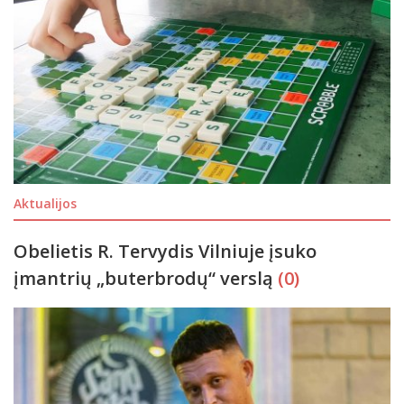
Aktualijos
Obelietis R. Tervydis Vilniuje įsuko
įmantrių „buterbrodų“ verslą
(0)