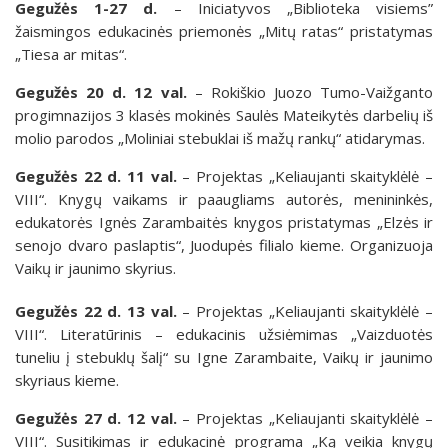
Gegužės 1-27 d.
– Iniciatyvos „Biblioteka visiems”
žaismingos edukacinės priemonės „Mitų ratas“ pristatymas
„Tiesa ar mitas“.
Gegužės 20 d. 12 val.
– Rokiškio Juozo Tumo-Vaižganto
progimnazijos 3 klasės mokinės Saulės Mateikytės darbelių iš
molio parodos „Moliniai stebuklai iš mažų rankų“ atidarymas.
Gegužės 22 d.
11 val.
– Projektas „Keliaujanti skaityklėlė –
VIII“. Knygų vaikams ir paaugliams autorės, menininkės,
edukatorės Ignės Zarambaitės knygos pristatymas „Elzės ir
senojo dvaro paslaptis“, Juodupės filialo kieme. Organizuoja
Vaikų ir jaunimo skyrius.
Gegužės 22 d.
13 val.
– Projektas „Keliaujanti skaityklėlė –
VIII“. Literatūrinis – edukacinis užsiėmimas „Vaizduotės
tuneliu į stebuklų šalį“ su Igne Zarambaite, Vaikų ir jaunimo
skyriaus kieme.
Gegužės 27 d. 12 val.
– Projektas „Keliaujanti skaityklėlė –
VIII“. Susitikimas ir edukacinė programa „Ką veikia knygų