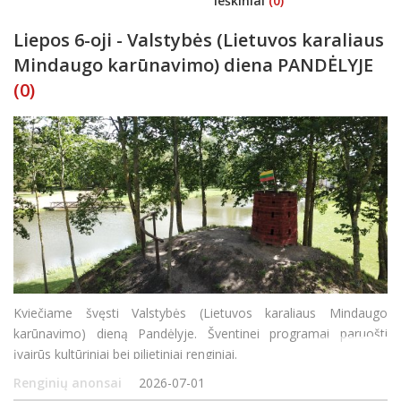
ieškiniai
(0)
Liepos 6-oji - Valstybės (Lietuvos karaliaus
Mindaugo karūnavimo) diena PANDĖLYJE
(0)
Kviečiame švęsti Valstybės (Lietuvos karaliaus Mindaugo
karūnavimo) dieną Pandėlyje. Šventinei programai paruošti
įvairūs kultūriniai bei pilietiniai renginiai.
Renginių anonsai
2026-07-01