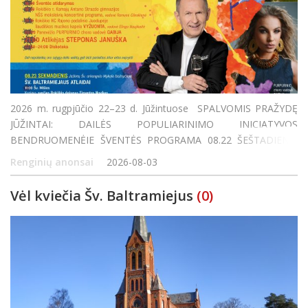
2026 m. rugpjūčio 22–23 d. Jūžintuose SPALVOMIS PRAŽYDĘ
JŪŽINTAI: DAILĖS POPULIARINIMO INICIATYVOS
BENDRUOMENĖJE ŠVENTĖS PROGRAMA 08.22 ŠEŠTADIENIS
Jūžinto ežero paplūdimyje SPALVINGA JUDESIO IR AZARTO
Renginių anonsai
2026-08-03
ERDVĖ 8:00–12:00 Žvejybos varžybos Išankstinė r
Vėl kviečia Šv. Baltramiejus
(0)