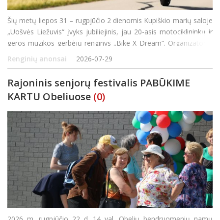
Šių metų liepos 31 – rugpjūčio 2 dienomis Kupiškio marių saloje
„Uošvės Liežuvis“ įvyks jubiliejinis, jau 20-asis motociklininkų ir
geros muzikos gerbėjų renginys „Bike X Dream“. Organizatoriai
žada trankų, pramogų bei adrenalino kupiną savaitgalį,
Renginių anonsai
2026-07-29
Rajoninis senjorų festivalis PABŪKIME
KARTU Obeliuose
(0)
2026 m. rugpjūčio 22 d. 14 val. Obelių bendruomenių namų