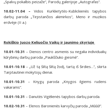
„Spalvų pokalbis peizaže“, Parodų galerijoje „Autografas“.
10.02-11.04 –
Vidos Kurklietytės-Kublickienės tapybos
darbų paroda „Tirpstančios akimirkos“, Meno ir muzikos
erdvėje (II a.)
Rokiškio Juozo Keliuočio Vaikų ir jaunimo skyriuje
10.01-10.31
– Dienos centro asmenis su negalia individualių
kūrybinių darbų paroda „Paukščiuko giesmė“.
10.01-10.18
– „Už tą šiltą šiltą žodį, tartą iš širdies…“, skirta
Tarptautinei mokytojų dienai.
10.01-10.31
– Knygų paroda „Knygos ilgiems rudens
vakarams“.
10.01-10.31
– Danutės Vigėlienės tapybos darbų paroda.
10.02-10.31
– Elenos Baronienės karvyčių paroda „Mūūū!”.