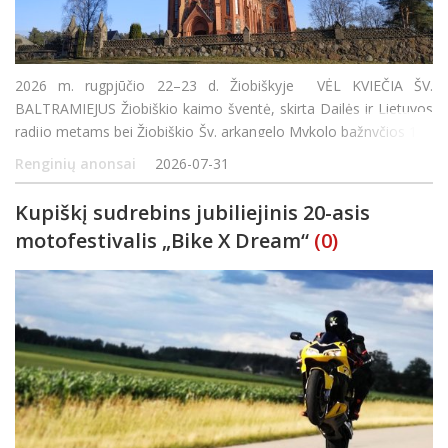
2026 m. rugpjūčio 22–23 d. Žiobiškyje VĖL KVIEČIA ŠV.
BALTRAMIEJUS Žiobiškio kaimo šventė, skirta Dailės ir Lietuvos
radijo metams bei Žiobiškio Šv. arkangelo Mykolo bažnyčios 115
metų sukakčiai paminėti Rugpjūčio 22 d. Buvusioje klebonijoje
Renginių anonsai
2026-07-31
Kupiškį sudrebins jubiliejinis 20-asis
motofestivalis „Bike X Dream“
(0)