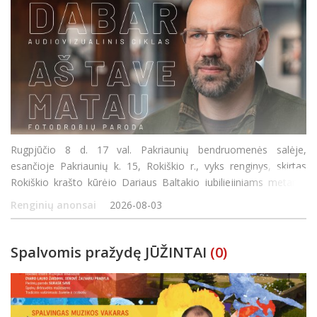
Rugpjūčio 8 d. 17 val. Pakriaunių bendruomenės salėje,
esančioje Pakriaunių k. 15, Rokiškio r., vyks renginys, skirtas
Rokiškio krašto kūrėjo Dariaus Baltakio jubiliejiniams metams
paminėti. Susirinkusieji galės išvysti audiovizualinio ciklo „Dabar“
Renginių anonsai
2026-08-03
fotodrobi
Spalvomis pražydę JŪŽINTAI
(0)