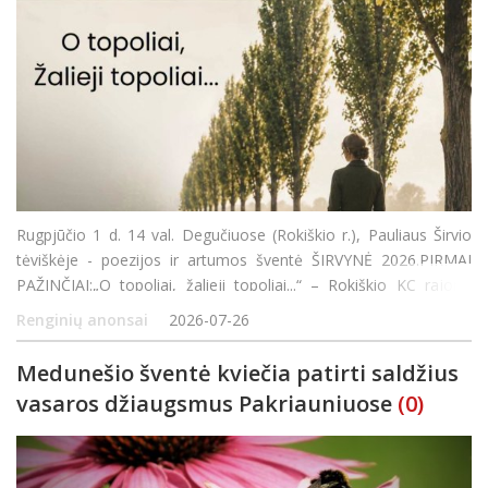
Rugpjūčio 1 d. 14 val. Degučiuose (Rokiškio r.), Pauliaus Širvio
tėviškėje - poezijos ir artumos šventė ŠIRVYNĖ 2026.PIRMAI
PAŽINČIAI:„O topoliai, žalieji topoliai...“ – Rokiškio KC rajono
padalinio Aleksandravėlėje kapela PILENĖ.„Ger
Renginių anonsai
2026-07-26
Medunešio šventė kviečia patirti saldžius
vasaros džiaugsmus Pakriauniuose
(0)