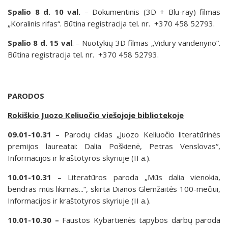
Spalio 8 d. 10 val.
– Dokumentinis (3D + Blu-ray) filmas
„Koralinis rifas“. Būtina registracija tel. nr. +370 458 52793.
Spalio 8 d. 15 val
. – Nuotykių 3D filmas „Vidury vandenyno“.
Būtina registracija tel. nr. +370 458 52793.
PARODOS
Rokiškio Juozo Keliuočio viešojoje bibliotekoje
09.01-10.31
– Parodų ciklas „Juozo Keliuočio literatūrinės
premijos laureatai: Dalia Poškienė, Petras Venslovas“,
Informacijos ir kraštotyros skyriuje (II a.).
10.01-10.31
– Literatūros paroda „Mūs dalia vienokia,
bendras mūs likimas...“, skirta Dianos Glemžaitės 100-mečiui,
Informacijos ir kraštotyros skyriuje (II a.).
10.01-10.30 –
Faustos Kybartienės tapybos darbų paroda