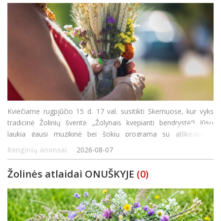
Kviečiame rugpjūčio 15 d. 17 val. susitikti Skemuose, kur vyks
tradicinė Žolinių šventė „Žolynais kvepianti bendrystė“! Jūsų
laukia gausi muzikinė bei šokių programa su atlikėjais iš
Panevėžio rajono bei Rokiškio, bendro žolynų paveikslo kūrimas
Renginių anonsai
2026-08-07
ir jaukios va
Žolinės atlaidai ONUŠKYJE
(0)