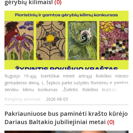
gėrybių kilimais!
(0)
Rugsėjo 19-ąją, šventiškai minint antrąją Rokiškio miesto
gimtadienio dieną, L. Šepkos parke sužydės floristinių ir gamtos
gėrybių kilimų konkursas „Žydintis Rokiškio kraštas“. Šio
konkurso tikslas – ne tik pasigrožėti gamtos dovano
Renginių anonsai
2026-08-03
Pakriauniuose bus paminėti krašto kūrėjo
Dariaus Baltakio jubiliejiniai metai
(0)