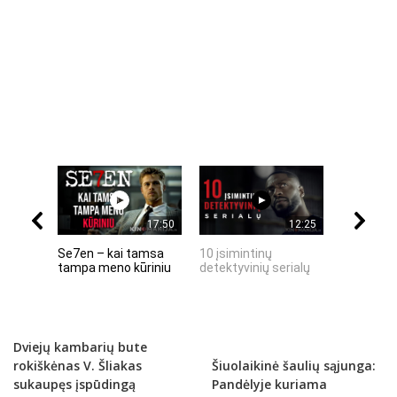
17:50
12:25
Se7en – kai tamsa
10 įsimintinų
10 įtempt
tampa meno kūriniu
detektyvinių serialų
stingdanč
istorijų
Dviejų kambarių bute
rokiškėnas V. Šliakas
Šiuolaikinė šaulių sąjunga:
sukaupęs įspūdingą
Pandėlyje kuriama