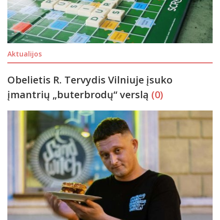
Aktualijos
Obelietis R. Tervydis Vilniuje įsuko
įmantrių „buterbrodų“ verslą
(0)