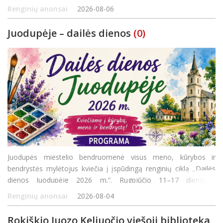
Lymanui. Šiemet Rokiškio rajono bažnyčiose 27-ąjį kartą susitiks
Renginių anonsai
2026-08-06
profesionalūs atlikėjai, jauno
Juodupėje – dailės dienos
(0)
Juodupės miestelio bendruomenė visus meno, kūrybos ir
bendrystės mylėtojus kviečia į įspūdingą renginių ciklą „Dailės
dienos Juodupėje 2026 m.“. Rugpjūčio 11–17 dienomis
organizuojama turtinga programa siūlys ne tik edukacijas
Renginių anonsai
2026-08-04
šeimoms, bet ir pažintines išvykas bei ku
Rokiškio Juozo Keliuočio viešoji biblioteka