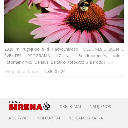
2026 m. rugpjūčio 8 d. Pakriauniuose MEDUNEŠIO ŠVENTĖ
ŠVENTĖS PROGRAMA 17 val. Bendruomenės salėje
Fotomenininko Dariaus Baltakio fotodrobių parodos „Aš tave
matau“ atidarymas Lidijos Paršukovienės deimantinės mozaikos
Renginių anonsai
2026-07-24
paveikslų paroda 18 va
SKELBIMAI
NAUJIENOS
ARCHYVAS
KONTAKTAI
REKLAMOS KAINA