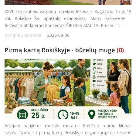
XXVII tarptautinis vargonų muzikos festivalis Rugpjūčio 15 d. 19
val. Rokiškio Šv. apaštalo evangelisto Mato bažnyčioje –
festivalio atidarymo koncertas ŠIRDIES MALDA. Rugpjūčio 23 d.
12 val. Žiobiškio Šv. arkangelo Mykolo bažnyčioje – koncerta
Renginių anonsai
2026-08-06
Pirmą kartą Rokiškyje - būrelių mugė
(0)
Artėjant naujiems mokslo metams Rokiškio mamų klubas
kviečia šeimas į pirmą kartą Rokiškyje organizuojamą renginį,