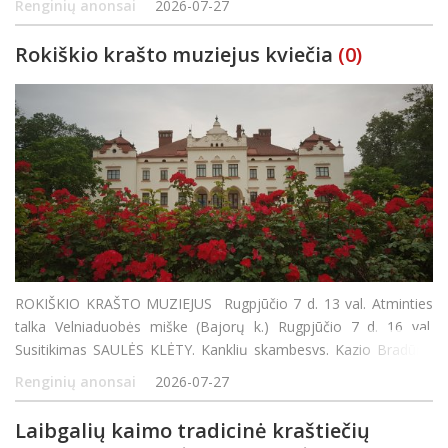
Renginių anonsai
2026-07-27
„Pakeleiviai“
Rokiškio krašto muziejus kviečia
(0)
ROKIŠKIO KRAŠTO MUZIEJUS Rugpjūčio 7 d. 13 val. Atminties
talka Velniaduobės miške (Bajorų k.) Rugpjūčio 7 d. 16 val.
Susitikimas SAULĖS KLĖTY. Kanklių skambesys. Kazio Bradūno
eilės. Kūrybinės dirbtuvės šeimai ir visiems, ieškantiems kūrybos
Renginių anonsai
2026-07-27
džiaugsmo. Kvi
Laibgalių kaimo tradicinė kraštiečių