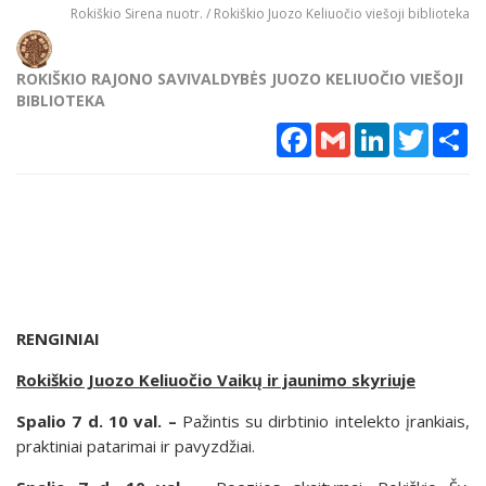
Rokiškio Sirena nuotr. / Rokiškio Juozo Keliuočio viešoji biblioteka
ROKIŠKIO RAJONO SAVIVALDYBĖS JUOZO KELIUOČIO VIEŠOJI
BIBLIOTEKA
Facebook
Gmail
LinkedIn
Twitter
Sh
RENGINIAI
Rokiškio Juozo Keliuočio Vaikų ir jaunimo skyriuje
Spalio 7 d. 10 val. –
Pažintis su dirbtinio intelekto įrankiais,
praktiniai patarimai ir pavyzdžiai.