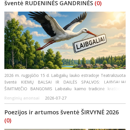
šventė RUDENINĖS GANDRINĖS
(0)
2026 m. rugpjūčio 15 d. Laibgalių lauko estradoje Teatralizuota
šventė KIEMŲ BALSAI IR DAILĖS SPALVOS: LAIBGALIAI
ŠIMTMEČIO BANGOMIS Laibgalių kaimo tradicinė kraštiečių
šventė RUDENINĖS GANDRINĖS ŠVENTĖS PROGRAMA 16:00
Renginių anonsai
2026-07-27
MENINĖ ERDVĖ GYVASIS RADIJO PAVEIKSLAS |
Poezijos ir artumos šventė ŠIRVYNĖ 2026
(0)