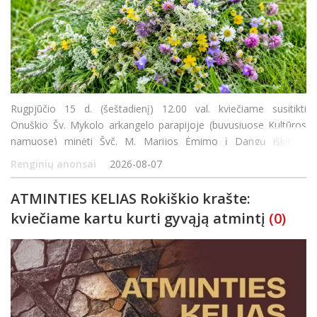
Rugpjūčio 15 d. (šeštadienį) 12.00 val. kviečiame susitikti
Onuškio Šv. Mykolo arkangelo parapijoje (buvusiuose Kultūros
namuose) minėti Švč. M. Marijos Ėmimo į Dangų iškilmę.
Šventės metu bus aukojamos Šv. Mišios, laiminamas metų derli
Renginių anonsai
2026-08-07
ATMINTIES KELIAS Rokiškio krašte:
kviečiame kartu kurti gyvąją atmintį
(0)