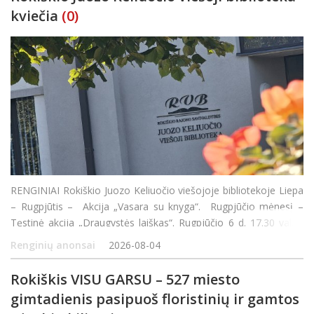
kviečia
(0)
RENGINIAI Rokiškio Juozo Keliuočio viešojoje bibliotekoje Liepa
– Rugpjūtis – Akcija „Vasara su knyga“. Rugpjūčio mėnesį –
Tęstinė akcija „Draugystės laiškas“. Rugpjūčio 6 d. 17.30 val. –
susitikimas su rašyt
Renginių anonsai
2026-08-04
Rokiškis VISU GARSU – 527 miesto
gimtadienis pasipuoš floristinių ir gamtos