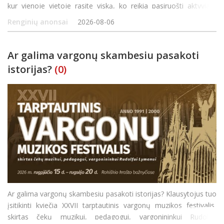
kur vienoje vietoje rasite viską, ko reikia pasiruošti aktyviam
rudeniui! Rugpjūčio 25 d. (antradienį) 16.00–19.00 val. Rokiškio
Renginių anonsai
2026-08-06
kūno kultū
Ar galima vargonų skambesiu pasakoti
istorijas?
(0)
Ar galima vargonų skambesiu pasakoti istorijas? Klausytojus tuo
įsitikinti kviečia XXVII tarptautinis vargonų muzikos festivalis,
skirtas čekų muzikui, pedagogui, vargonininkui Rudolfui