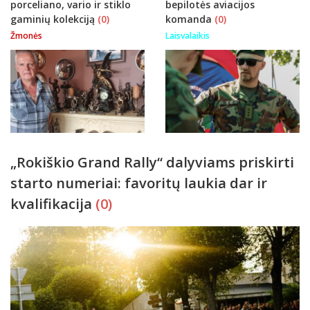
porceliano, vario ir stiklo
bepilotės aviacijos
gaminių kolekciją
(0)
komanda
(0)
Žmonės
Laisvalaikis
„Rokiškio Grand Rally“ dalyviams priskirti
starto numeriai: favoritų laukia dar ir
kvalifikacija
(0)