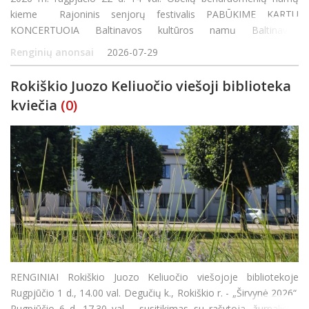
kieme Rajoninis senjorų festivalis PABŪKIME KARTU
KONCERTUOJA Baltinavos kultūros namų Baltinavos
etnografinis ansamblis (Latvijos respublika) Vadovė Marija
Renginių anonsai
2026-07-29
Bukšta Rokiškio kultūros centro Rajono padalinio Obeliuose kap
Rokiškio Juozo Keliuočio viešoji biblioteka
kviečia
(0)
RENGINIAI Rokiškio Juozo Keliuočio viešojoje bibliotekoje
Rugpjūčio 1 d., 14.00 val. Degučių k., Rokiškio r. - „Širvynė 2026“.
Rugpjūčio 6 d. 17.30 val. - susitikimas su rašytoja, žurnaliste,