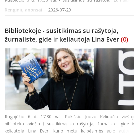
gide ir keliautoja Lina Ever. Liepa &ndash
Renginių anonsai
2026-07-29
Bibliotekoje - susitikimas su rašytoja,
žurnaliste, gide ir keliautoja Lina Ever
(0)
Rugpjūčio 6 d. 17.30 val. Rokiškio Juozo Keliuočio viešoji
biblioteka kviečia į susitikimą su rašytoja, žurnaliste, gide ir
keliautoja Lina Ever, kurio metu kalbėsimės apie autorės
kūrybinį kelią, keliones ir naujausią romaną „Pakeleiviai“.