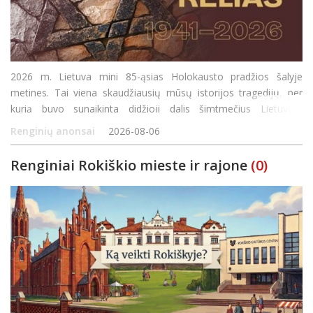
2026 m. Lietuva mini 85-ąsias Holokausto pradžios šalyje
metines. Tai viena skaudžiausių mūsų istorijos tragedijų, per
kurią buvo sunaikinta didžioji dalis šimtmečius Lietuvoje
gyvenusių žydų bendruomenių. Skirtingai nei daugelyje Europos
Renginių anonsai
2026-08-06
šalių, Lietuvoje Holokaustas vyko čia p
Renginiai Rokiškio mieste ir rajone
(0)