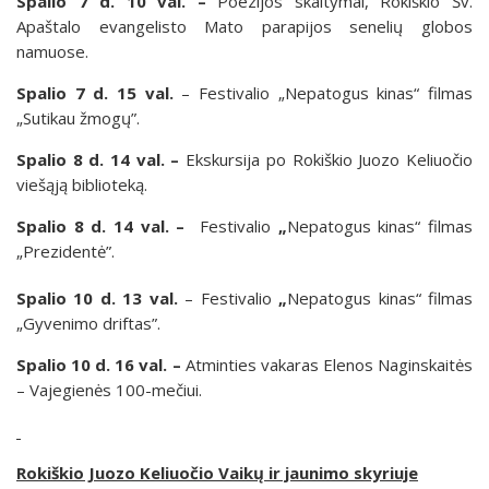
Spalio 7 d. 10 val. –
Poezijos skaitymai, Rokiškio Šv.
Apaštalo evangelisto Mato parapijos senelių globos
namuose.
Spalio 7 d. 15 val.
– Festivalio „Nepatogus kinas“ filmas
„Sutikau žmogų”.
Spalio 8 d. 14 val. –
Ekskursija po Rokiškio Juozo Keliuočio
viešąją biblioteką.
Spalio 8 d. 14 val. –
Festivalio
„
Nepatogus kinas“ filmas
„Prezidentė”.
Spalio 10 d.
13 val.
– Festivalio
„
Nepatogus kinas“ filmas
„Gyvenimo driftas”.
Spalio 10 d. 16 val. –
Atminties vakaras Elenos Naginskaitės
– Vajegienės 100-mečiui.
Rokiškio Juozo Keliuočio Vaikų ir jaunimo skyriuje