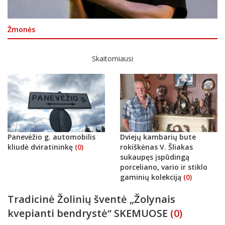
Žmonės
Skaitomiausi
Panevėžio g. automobilis
Dviejų kambarių bute
kliudė dviratininkę
(0)
rokiškėnas V. Šliakas
sukaupęs įspūdingą
porceliano, vario ir stiklo
gaminių kolekciją
(0)
Tradicinė Žolinių šventė „Žolynais
kvepianti bendrystė“ SKEMUOSE
(0)