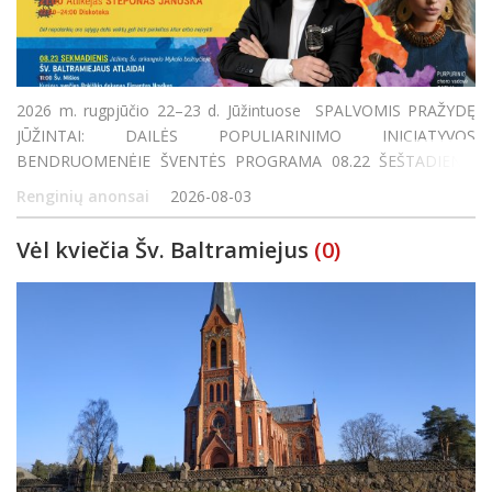
2026 m. rugpjūčio 22–23 d. Jūžintuose SPALVOMIS PRAŽYDĘ
JŪŽINTAI: DAILĖS POPULIARINIMO INICIATYVOS
BENDRUOMENĖJE ŠVENTĖS PROGRAMA 08.22 ŠEŠTADIENIS
Jūžinto ežero paplūdimyje SPALVINGA JUDESIO IR AZARTO
Renginių anonsai
2026-08-03
ERDVĖ 8:00–12:00 Žvejybos varžybos Išankstinė r
Vėl kviečia Šv. Baltramiejus
(0)