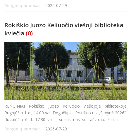
etnografinis ansamblis (Latvijos respublika) Vadovė Marija
Renginių anonsai
2026-07-29
Bukšta Rokiškio kultūros centro Rajono padalinio Obeliuose kap
Rokiškio Juozo Keliuočio viešoji biblioteka
kviečia
(0)
RENGINIAI Rokiškio Juozo Keliuočio viešojoje bibliotekoje
Rugpjūčio 1 d., 14.00 val. Degučių k., Rokiškio r. - „Širvynė 2026“.
Rugpjūčio 6 d. 17.30 val. - susitikimas su rašytoja, žurnaliste,
gide ir keliautoja Lina Ever. Liepa &ndash
Renginių anonsai
2026-07-29