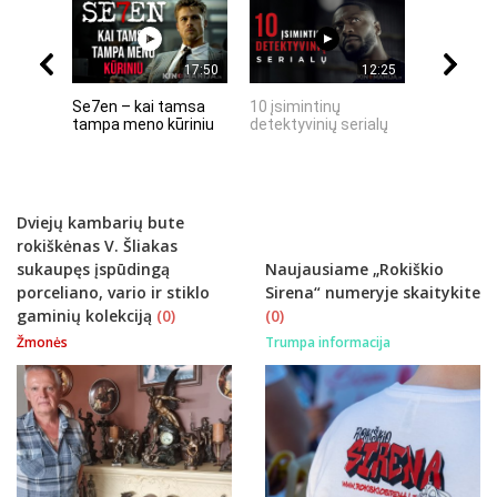
17:50
12:25
Se7en – kai tamsa
10 įsimintinų
10 įtempt
tampa meno kūriniu
detektyvinių serialų
stingdanč
istorijų
Dviejų kambarių bute
rokiškėnas V. Šliakas
sukaupęs įspūdingą
Naujausiame „Rokiškio
porceliano, vario ir stiklo
Sirena“ numeryje skaitykite
gaminių kolekciją
(0)
(0)
Žmonės
Trumpa informacija