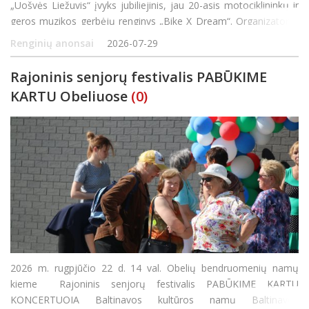
„Uošvės Liežuvis“ įvyks jubiliejinis, jau 20-asis motociklininkų ir
geros muzikos gerbėjų renginys „Bike X Dream“. Organizatoriai
žada trankų, pramogų bei adrenalino kupiną savaitgalį,
Renginių anonsai
2026-07-29
Rajoninis senjorų festivalis PABŪKIME
KARTU Obeliuose
(0)
2026 m. rugpjūčio 22 d. 14 val. Obelių bendruomenių namų
kieme Rajoninis senjorų festivalis PABŪKIME KARTU
KONCERTUOJA Baltinavos kultūros namų Baltinavos