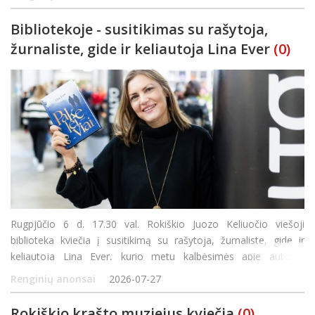
Bibliotekoje - susitikimas su rašytoja,
žurnaliste, gide ir keliautoja Lina Ever
(0)
Rugpjūčio 6 d. 17.30 val. Rokiškio Juozo Keliuočio viešoji
biblioteka kviečia į susitikimą su rašytoja, žurnaliste, gide ir
keliautoja Lina Ever, kurio metu kalbėsimės apie autorės
kūrybinį kelią, keliones ir naujausią romaną „Pakeleiviai“.
Renginių anonsai
2026-07-27
„Pakeleiviai“
Rokiškio krašto muziejus kviečia
(0)