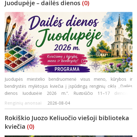
Juodupėje – dailės dienos
(0)
Juodupės miestelio bendruomenė visus meno, kūrybos ir
bendrystės mylėtojus kviečia į įspūdingą renginių ciklą „Dailės
dienos Juodupėje 2026 m.“. Rugpjūčio 11–17 dienomis
organizuojama turtinga programa siūlys ne tik edukacijas
Renginių anonsai
2026-08-04
šeimoms, bet ir pažintines išvykas bei ku
Rokiškio Juozo Keliuočio viešoji biblioteka
kviečia
(0)