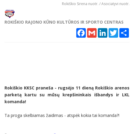
Rokiškio Sirena nuotr. / Asociatyvi nuotr.
ROKIŠKIO RAJONO KŪNO KULTŪROS IR SPORTO CENTRAS
Facebook
Gmail
LinkedIn
Twitter
Sh
Rokiškio KKSC praneša - rugsėjo 11 dieną Rokiškio arenos
parketą kartu su mūsų krepšininkais išbandys ir LKL
komanda!
Ta proga skelbiamas žaidimas - atspėk kokia tai komanda?!