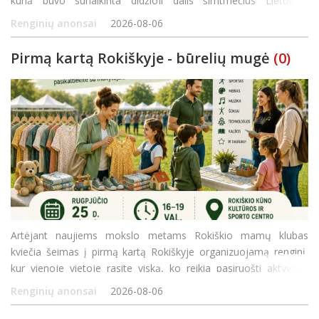
kurią buvo sunaikinta didžioji dalis šimtmečius Lietuvoje
gyvenusių žydų bendruomenių. Skirtingai nei daugelyje Europos
Renginių anonsai
2026-08-06
šalių, Lietuvoje Holokaustas vyko čia p
Pirmą kartą Rokiškyje - būrelių mugė
(0)
Artėjant naujiems mokslo metams Rokiškio mamų klubas
kviečia šeimas į pirmą kartą Rokiškyje organizuojamą renginį,
kur vienoje vietoje rasite viską, ko reikia pasiruošti aktyviam
rudeniui! Rugpjūčio 25 d. (antradienį) 16.00–19.00 val. Rokiškio
Renginių anonsai
2026-08-06
kūno kultū