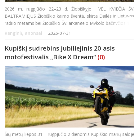
2026 m. rugpjūčio 22–23 d. Žiobiškyje VĖL KVIEČIA ŠV.
BALTRAMIEJUS Žiobiškio kaimo šventė, skirta Dailės ir Lietuvos
radijo metams bei Žiobiškio Šv. arkangelo Mykolo bažnyčios 115
metų sukakčiai paminėti Rugpjūčio 22 d. Buvusioje klebonijoje
Renginių anonsai
2026-07-31
Kupiškį sudrebins jubiliejinis 20-asis
motofestivalis „Bike X Dream“
(0)
Šių metų liepos 31 – rugpjūčio 2 dienomis Kupiškio marių saloje