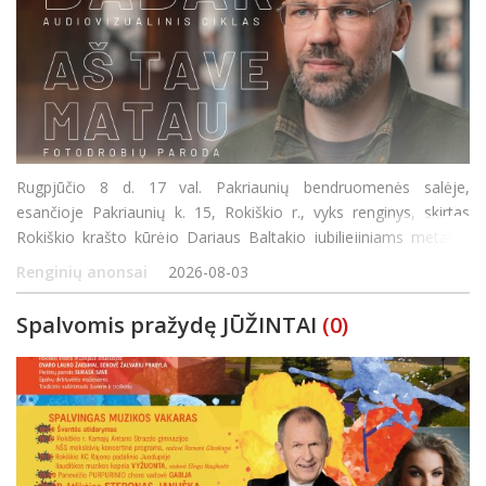
Rugpjūčio 8 d. 17 val. Pakriaunių bendruomenės salėje,
esančioje Pakriaunių k. 15, Rokiškio r., vyks renginys, skirtas
Rokiškio krašto kūrėjo Dariaus Baltakio jubiliejiniams metams
paminėti. Susirinkusieji galės išvysti audiovizualinio ciklo „Dabar“
Renginių anonsai
2026-08-03
fotodrobi
Spalvomis pražydę JŪŽINTAI
(0)