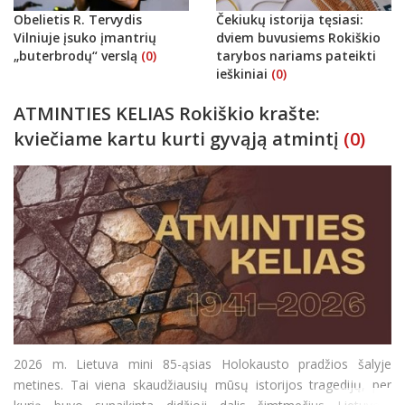
Obelietis R. Tervydis
Čekiukų istorija tęsiasi:
Vilniuje įsuko įmantrių
dviem buvusiems Rokiškio
„buterbrodų“ verslą
(0)
tarybos nariams pateikti
ieškiniai
(0)
ATMINTIES KELIAS Rokiškio krašte:
kviečiame kartu kurti gyvąją atmintį
(0)
2026 m. Lietuva mini 85-ąsias Holokausto pradžios šalyje
metines. Tai viena skaudžiausių mūsų istorijos tragedijų, per