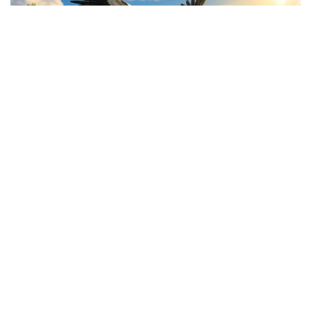
2026 m. rugpjūčio 15 d. Laibgalių lauko estradoje Teatralizuota
šventė KIEMŲ BALSAI IR DAILĖS SPALVOS: LAIBGALIAI
ŠIMTMEČIO BANGOMIS Laibgalių kaimo tradicinė kraštiečių
šventė RUDENINĖS GANDRINĖS ŠVENTĖS PROGRAMA 16:00
Renginių anonsai
2026-07-27
MENINĖ ERDVĖ GYVASIS RADIJO PAVEIKSLAS |
Poezijos ir artumos šventė ŠIRVYNĖ 2026
(0)