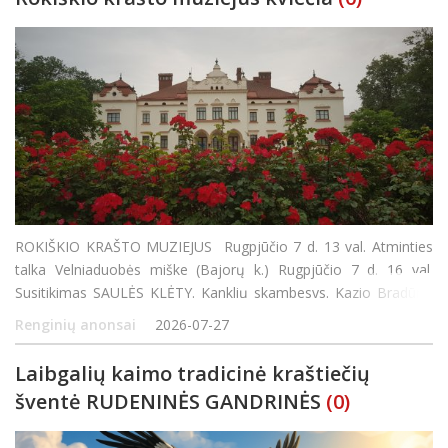
ROKIŠKIO KRAŠTO MUZIEJUS Rugpjūčio 7 d. 13 val. Atminties
talka Velniaduobės miške (Bajorų k.) Rugpjūčio 7 d. 16 val.
Susitikimas SAULĖS KLĖTY. Kanklių skambesys. Kazio Bradūno
eilės. Kūrybinės dirbtuvės šeimai ir visiems, ieškantiems kūrybos
Renginių anonsai
2026-07-27
džiaugsmo. Kvi
Laibgalių kaimo tradicinė kraštiečių
šventė RUDENINĖS GANDRINĖS
(0)