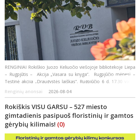
RENGINIAI Rokiškio Juozo Keliuočio viešojoje bibliotekoje Liepa
– Rugpjūtis – Akcija „Vasara su knyga“. Rugpjūčio mėnesį –
Tęstinė akcija „Draugystės laiškas“. Rugpjūčio 6 d. 17.30 val. –
susitikimas su rašyt
Renginių anonsai
2026-08-04
Rokiškis VISU GARSU – 527 miesto
gimtadienis pasipuoš floristinių ir gamtos
gėrybių kilimais!
(0)