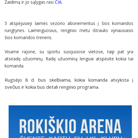
Žaidimą ir jo sąlygas rasi
ČIA
.
5 atspėjusieji laimės sezono abonementus į šios komandos
rungtynes. Laiminguosius, renginio metu ištrauks vyriausiasis
šios komandos treneris.
Visame rajone, su sportu susijusiose vietose, taip pat yra
atsiradę užuominų. Radę užuominą lengvai atspėsite kokia tai
komanda.
Rugsėjo 8 d. bus skelbiama, kokia komanda atvyksta į
svečius ir kokia bus detali renginio programa.