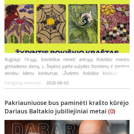
Rugsėjo 19-ąją, šventiškai minint antrąją Rokiškio miesto
gimtadienio dieną, L. Šepkos parke sužydės floristinių ir gamtos
gėrybių kilimų konkursas „Žydintis Rokiškio kraštas“. Šio
konkurso tikslas – ne tik pasigrožėti gamtos dovano
Renginių anonsai
2026-08-03
Pakriauniuose bus paminėti krašto kūrėjo
Dariaus Baltakio jubiliejiniai metai
(0)