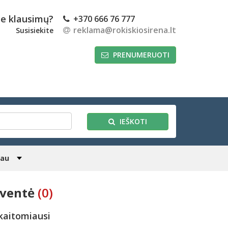
te klausimų?
+370 666 76 777
reklama@rokiskiosirena.lt
Susisiekite
PRENUMERUOTI
IEŠKOTI
iau
šventė
(0)
kaitomiausi