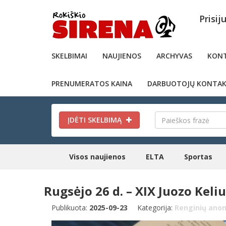
Prisij
SKELBIMAI
NAUJIENOS
ARCHYVAS
KONT
PRENUMERATOS KAINA
DARBUOTOJŲ KONTAK
ĮDĖTI SKELBIMĄ
Visos naujienos
ELTA
Sportas
Rugsėjo 26 d. – XIX Juozo Keli
Publikuota:
2025-09-23
Kategorija:
Renginių anon