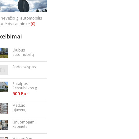
nevėžio g. automobilis
iudė dviratininkę
(0)
kelbimai
Skubus
automobilių
supirkimas
Sodo sklypas
Patalpos
Respublikos g.
23
500 Eur
Medžio
pjuvenų
granulės,
briketai
Išnuomojami
kabinetai
Nepriklausomy
bės aikštėje
Malkos 3 m.