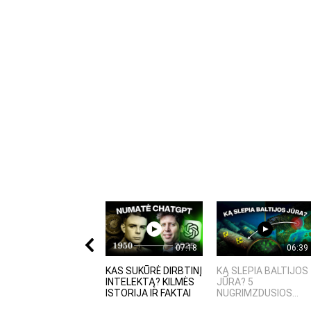
07:18
06:39
KAS SUKŪRĖ DIRBTINĮ
KĄ SLEPIA BALTIJOS
INTELEKTĄ? KILMĖS
JŪRA? 5
ISTORIJA IR FAKTAI
NUGRIMZDUSIOS...