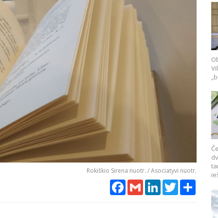
Ob
Vi
„b
Če
dv
ta
Rokiškio Sirena nuotr. / Asociatyvi nuotr.
ie
Facebook
Gmail
LinkedIn
Twitter
Share