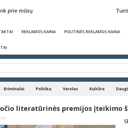
unk prie mūsų
Turi
AKTAI
REKLAMOS KAINA
POLITINĖS REKLAMOS KAINA
TAI
Kriminalai
Politika
Verslas
Kultūra
Daug
uočio literatūrinės premijos įteikimo 
sai
S