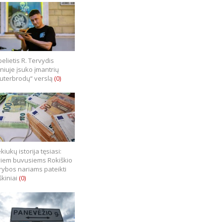
elietis R. Tervydis
lniuje įsuko įmantrių
uterbrodų“ verslą
(0)
kiukų istorija tęsiasi:
iem buvusiems Rokiškio
rybos nariams pateikti
škiniai
(0)