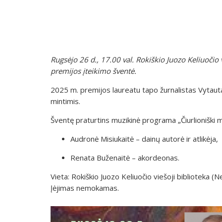
Rugsėjo 26 d., 17.00 val. Rokiškio Juozo Keliuočio v
premijos įteikimo šventė.
2025 m. premijos laureatu tapo žurnalistas Vytauta
mintimis.
Šventę praturtins muzikinė programa „Čiurlioniški me
Audronė Misiukaitė – dainų autorė ir atlikėja,
Renata Buženaitė – akordeonas.
Vieta: Rokiškio Juozo Keliuočio viešoji biblioteka (
Įėjimas nemokamas.