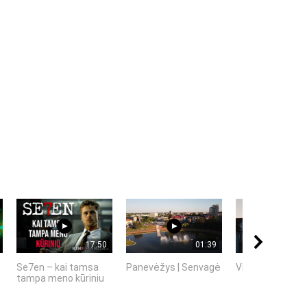
17:50
01:39
Se7en – kai tamsa
Panevėžys | Senvagė
Vilniaus senami
tampa meno kūriniu