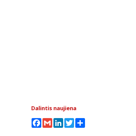
Dalintis naujiena
Facebook
Gmail
LinkedIn
Twitter
Share