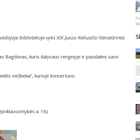
Pa
kl
S
iešojoje bibliotekoje vyks XIX Juozo Keliuočio literatūrinės
s Bagdonas, kuris dalyvaus renginyje ir pasidalins savo
ilės vieškeliai“, kurioje koncertuos:
Nepriklausomybės a. 16)