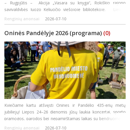
– Rugpjūtis – Akcija „Vasara su knyga“, Rokiškio rajono
savivaldybės Juozo Keliuočio viešojoje bibliotekoje. Liepos
mėnesį – Akcija „Draugystės laiš
Renginių anonsai
2026-07-10
Oninės Pandėlyje 2026 (programa)
(0)
Kviečiame kartu atšvęsti Onines ir Pandėlio 435-erių metų
jubiliejų! Liepos 24–26 dienomis jūsų laukia koncertai, sporto
pramogos, parodos bei nepamirštamas laikas su bendruomene
– švęskime kartu!
Renginių anonsai
2026-07-10