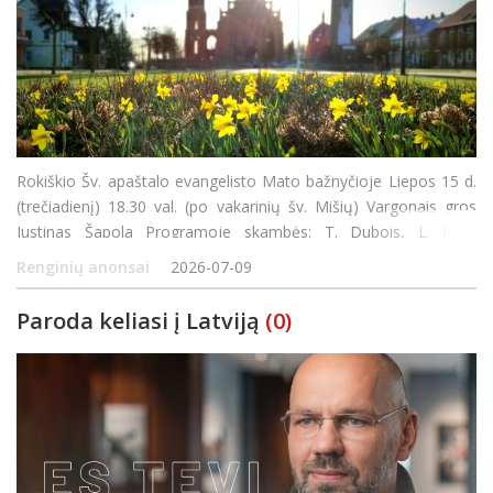
Rokiškio Šv. apaštalo evangelisto Mato bažnyčioje Liepos 15 d.
(trečiadienį) 18.30 val. (po vakarinių šv. Mišių) Vargonais gros
Justinas Šapola Programoje skambės: T. Dubois, L. J. A.
Lefebure-Wely, L. Vierne, T. Salomé, S. K. Elert, G. Faur&eacut
Renginių anonsai
2026-07-09
Paroda keliasi į Latviją
(0)