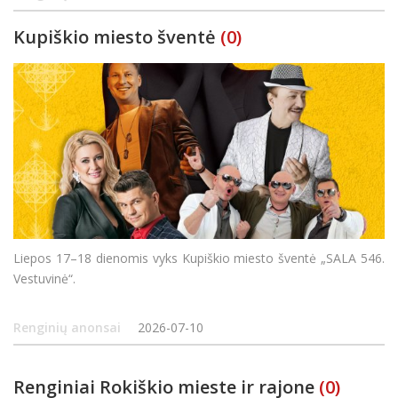
Kupiškio miesto šventė
(0)
Liepos 17–18 dienomis vyks Kupiškio miesto šventė „SALA 546.
Vestuvinė“.
Renginių anonsai
2026-07-10
Renginiai Rokiškio mieste ir rajone
(0)