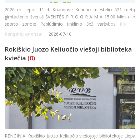
2026 m. liepos 11 d. Kriaunose Kriaunų miestelio 521 metų
gimtadienio šventė ŠVENTĖS P R O G R A M A 15:00 Miestelio
sporto zonoje Paplūdimio tinklinio 3x3 varžybos Kriaunų
seniūnės taurei laimėti 17:00 Kriaunų muziejuje Kraštiečio
Renginių anonsai
2026-07-10
pulkininko leitenanto, Lietuvos kariuomenės
Rokiškio Juozo Keliuočio viešoji biblioteka
kviečia
(0)
RENGINIAI Rokiškio Juozo Keliuočio viešojoje bibliotekoje Liepa