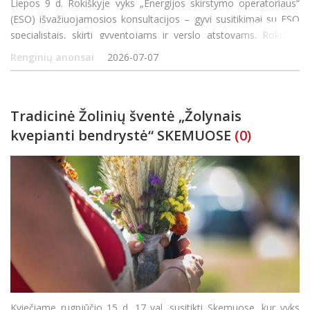
Liepos 9 d. Rokiškyje vyks „Energijos skirstymo operatoriaus“
(ESO) išvažiuojamosios konsultacijos – gyvi susitikimai su ESO
specialistais, skirti gyventojams ir verslo atstovams. Rokiškio
gyventojai bus laukiami nuo 10:00 iki 12:30 val., Juozo Keliuočio
Renginių anonsai
2026-07-07
vie&s
Tradicinė Žolinių šventė „Žolynais
kvepianti bendrystė“ SKEMUOSE
(0)
Kviečiame rugpjūčio 15 d. 17 val. susitikti Skemuose, kur vyks