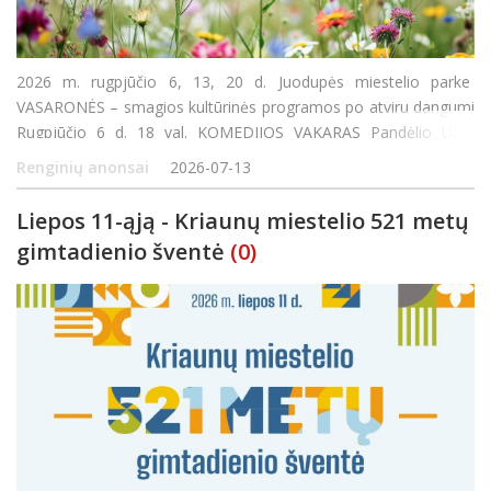
2026 m. rugpjūčio 6, 13, 20 d. Juodupės miestelio parke
VASARONĖS – smagios kultūrinės programos po atviru dangumi
Rugpjūčio 6 d. 18 val. KOMEDIJOS VAKARAS Pandėlio UDC
teatras. Vydūnas PIKTOJI GUDRYBĖ Režisierius Eligijus
Renginių anonsai
2026-07-13
Daugnora Rugpjūčio 13 d. 20 val. ŠOKIM IR DAINUOKIM Bir
Liepos 11-ąją - Kriaunų miestelio 521 metų
gimtadienio šventė
(0)