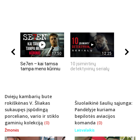
17:50
12:25
Se7en – kai tamsa
10 įsimintinų
10 įtempt
tampa meno kūriniu
detektyvinių serialų
stingdanč
istorijų
Dviejų kambarių bute
rokiškėnas V. Šliakas
Šiuolaikinė šaulių sąjunga:
sukaupęs įspūdingą
Pandėlyje kuriama
porceliano, vario ir stiklo
bepilotės aviacijos
gaminių kolekciją
(0)
komanda
(0)
Žmonės
Laisvalaikis