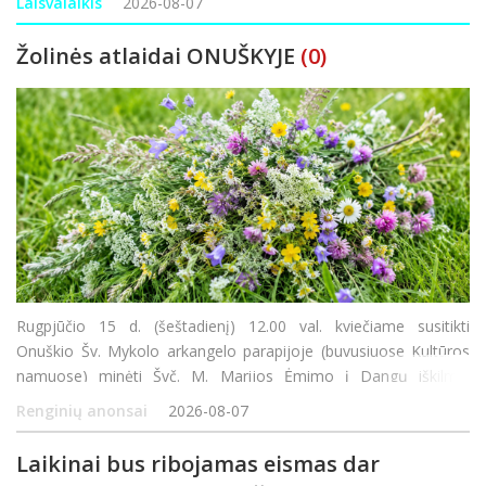
Laisvalaikis
2026-08-07
Žolinės atlaidai ONUŠKYJE
(0)
Rugpjūčio 15 d. (šeštadienį) 12.00 val. kviečiame susitikti
Onuškio Šv. Mykolo arkangelo parapijoje (buvusiuose Kultūros
namuose) minėti Švč. M. Marijos Ėmimo į Dangų iškilmę.
Šventės metu bus aukojamos Šv. Mišios, laiminamas metų derli
Renginių anonsai
2026-08-07
Laikinai bus ribojamas eismas dar