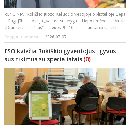
RENGINIAI Rokiškio Juozo Keliuočio viešojoje bibliotekoje Liepa
– Rugpjūtis – Akcija „Vasara su knyga“. Liepos mėnesį – Akcija
„Draugystės laiškas“. Liepos 9, 10 d. – Tarptautinis festivalis
„Wind
Renginių anonsai
2026-07-07
ESO kviečia Rokiškio gyventojus į gyvus
susitikimus su specialistais
(0)