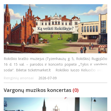
Rokiškio krašto muziejus (Tyzenhauzų g. 5, Rokiškis) Rugpjūčio
16 d. 15 val. – parodos ir koncerto popietė „Tylos ir vandens
sodai“. Bilietai ticketmarket.lt Rokiškio Juozo Keliuočio viešoji
biblioteka Rugpjūčio 1 d. 14 val. Deguči
Renginių anonsai
2026-07-09
Vargonų muzikos koncertas
(0)