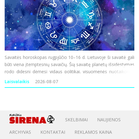
Savaitės horoskopas rugpjūčio 10–16 d. Lietuvoje ši savaitė gali
būti viena įtemptesnių savaičių. Šią savaitę planetų išsidėstymas
rodo didesnį dėmesį vidaus politikai, visuomenės nuotaikoms,
ekonominiam saugumui ir informacijos sklaidai, todėl pasaulyje
Laisvalaikis
2026-08-07
gali būti daugiau
SKELBIMAI
NAUJIENOS
ARCHYVAS
KONTAKTAI
REKLAMOS KAINA