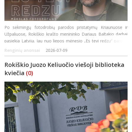
Po sėkmingų fotodrobių parodos pristatymų Kriaunuose ir
Užpaliuose, Rokiškio krašto menininko Dariaus Baltakio darbai
pasiekia Latviją. Jau nuo liepos mėnesio „Es tevi redzu“ paroda
bus eksponuojama Subatės kultūros namuose, kur lankytojai
Renginių anonsai
2026-07-09
galės susipažinti su i&scaron
Rokiškio Juozo Keliuočio viešoji biblioteka
kviečia
(0)