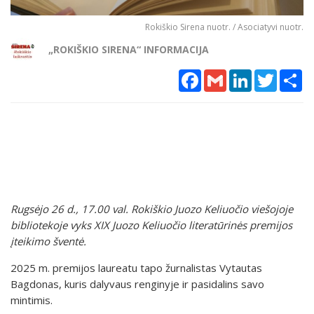
Rokiškio Sirena nuotr. / Asociatyvi nuotr.
„ROKIŠKIO SIRENA“ INFORMACIJA
Facebook
Gmail
LinkedIn
Twitter
Sh
Rugsėjo 26 d., 17.00 val. Rokiškio Juozo Keliuočio viešojoje
bibliotekoje vyks XIX Juozo Keliuočio literatūrinės premijos
įteikimo šventė.
2025 m. premijos laureatu tapo žurnalistas Vytautas
Bagdonas, kuris dalyvaus renginyje ir pasidalins savo
mintimis.