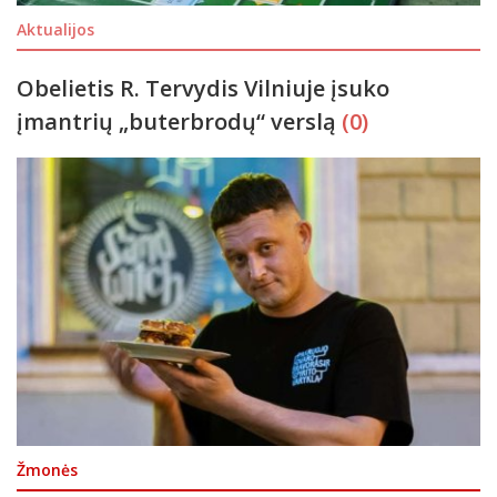
Aktualijos
Obelietis R. Tervydis Vilniuje įsuko
įmantrių „buterbrodų“ verslą
(0)
Žmonės