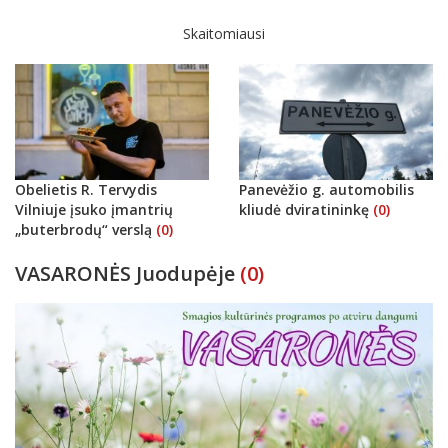
Skaitomiausi
Obelietis R. Tervydis
Panevėžio g. automobilis
Vilniuje įsuko įmantrių
kliudė dviratininkę
(0)
„buterbrodų“ verslą
(0)
VASARONĖS Juodupėje
(0)