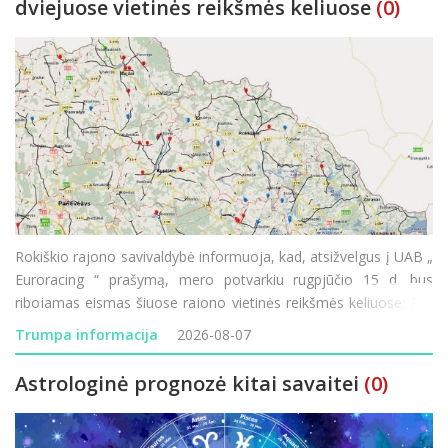
dviejuose vietinės reikšmės keliuose
(0)
Rokiškio rajono savivaldybė informuoja, kad, atsižvelgus į UAB „
Euroracing “ prašymą, mero potvarkiu rugpjūčio 15 d. bus
ribojamas eismas šiuose rajono vietinės reikšmės keliuose: RK-
199 „Močiekiai–Pagada“ – eismas ribojamas rugpjūč
Trumpa informacija
2026-08-07
Astrologinė prognozė kitai savaitei
(0)