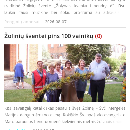
tradicinė Žolinių šventė „Žolynais kvepianti bendrystė“! Jūsų
laukia gausi muzikinė bei šokių programa su atlikėjais iš
Panevėžio rajono bei Rokiškio, bendro žolynų paveikslo kūrimas
Renginių anonsai
2026-08-07
ir jaukios va
Žolinių šventei pins 100 vainikų
(0)
Kitą savaitgalį katalikiškas pasaulis švęs Žolinę – Švč. Mergelės
Marijos dangun ėmimo dieną. Rokiškio Šv. apaštalo evangelisto
Mato parapijos bendruomenė kiekvienais metais žolynais dabina
bažnyčią, o šventoriuje pina ilgą, žolynų bendrystės ju