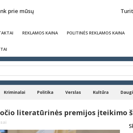
unk prie mūsų
Turi
AKTAI
REKLAMOS KAINA
POLITINĖS REKLAMOS KAINA
TAI
Kriminalai
Politika
Verslas
Kultūra
Daug
uočio literatūrinės premijos įteikimo 
sai
S