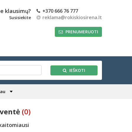
te klausimų?
+370 666 76 777
reklama@rokiskiosirena.lt
Susisiekite
PRENUMERUOTI
IEŠKOTI
iau
šventė
(0)
kaitomiausi