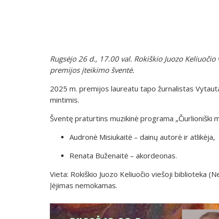
Rugsėjo 26 d., 17.00 val. Rokiškio Juozo Keliuočio v
premijos įteikimo šventė.
2025 m. premijos laureatu tapo žurnalistas Vytauta
mintimis.
Šventę praturtins muzikinė programa „Čiurlioniški me
Audronė Misiukaitė – dainų autorė ir atlikėja,
Renata Buženaitė – akordeonas.
Vieta: Rokiškio Juozo Keliuočio viešoji biblioteka (
Įėjimas nemokamas.