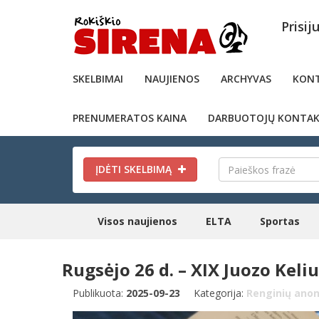
Prisij
SKELBIMAI
NAUJIENOS
ARCHYVAS
KONT
PRENUMERATOS KAINA
DARBUOTOJŲ KONTAK
ĮDĖTI SKELBIMĄ
Visos naujienos
ELTA
Sportas
Rugsėjo 26 d. – XIX Juozo Keli
Publikuota:
2025-09-23
Kategorija:
Renginių anon