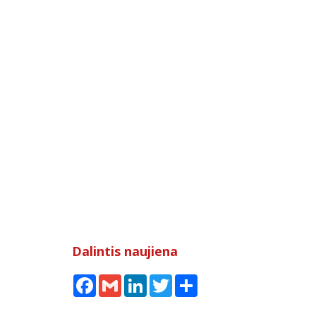
Dalintis naujiena
Facebook
Gmail
LinkedIn
Twitter
Share