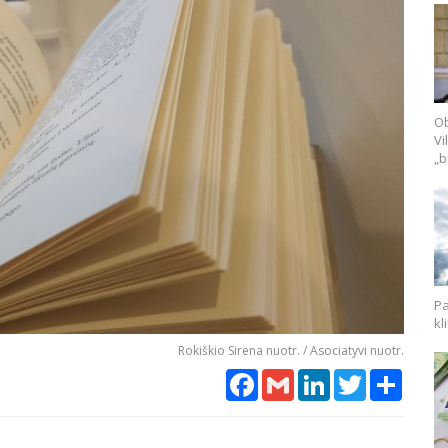
Ob
Vi
„b
Pa
kl
Rokiškio Sirena nuotr. / Asociatyvi nuotr.
Facebook
Gmail
LinkedIn
Twitter
Share