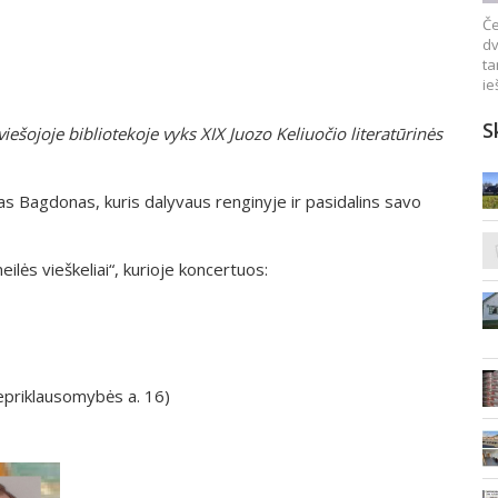
Če
dv
ta
ie
S
iešojoje bibliotekoje vyks XIX Juozo Keliuočio literatūrinės
s Bagdonas, kuris dalyvaus renginyje ir pasidalins savo
ilės vieškeliai“, kurioje koncertuos:
Nepriklausomybės a. 16)