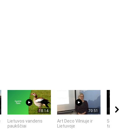
18:14
70:51
ė
Lietuvos vandens
Art Deco Vilniuje ir
Se7en – kai ta
paukščiai
Lietuvoje
tampa meno kūr