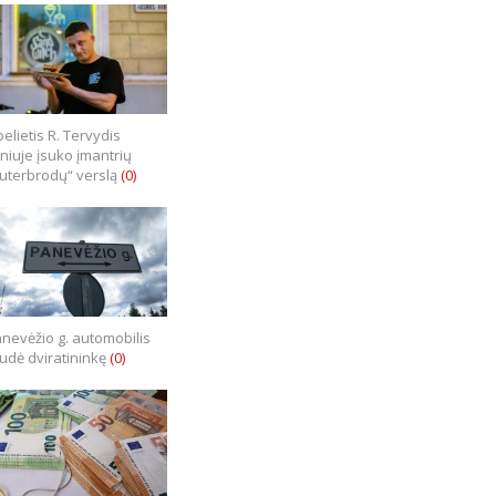
elietis R. Tervydis
lniuje įsuko įmantrių
uterbrodų“ verslą
(0)
nevėžio g. automobilis
iudė dviratininkę
(0)