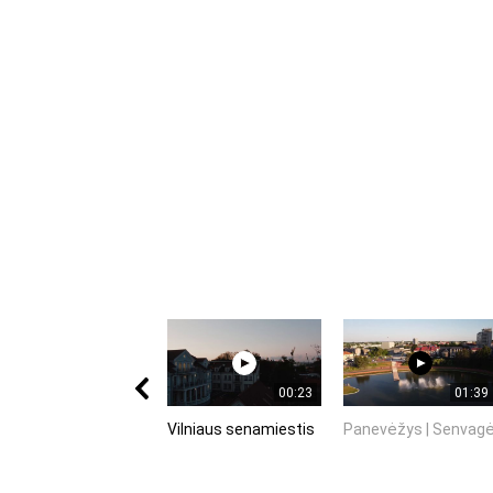
00:23
01:39
Vilniaus senamiestis
Panevėžys | Senvag