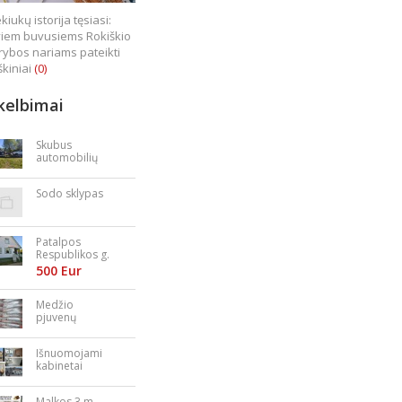
kiukų istorija tęsiasi:
iem buvusiems Rokiškio
rybos nariams pateikti
škiniai
(0)
kelbimai
Skubus
automobilių
supirkimas
Sodo sklypas
Patalpos
Respublikos g.
23
500 Eur
Medžio
pjuvenų
granulės,
briketai
Išnuomojami
kabinetai
Nepriklausomy
bės aikštėje
Malkos 3 m.