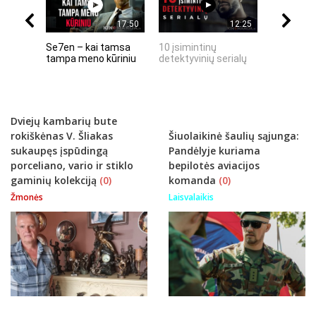
17:50
12:25
Se7en – kai tamsa
10 įsimintinų
10 įtempt
tampa meno kūriniu
detektyvinių serialų
stingdanč
istorijų
Dviejų kambarių bute
rokiškėnas V. Šliakas
Šiuolaikinė šaulių sąjunga:
sukaupęs įspūdingą
Pandėlyje kuriama
porceliano, vario ir stiklo
bepilotės aviacijos
gaminių kolekciją
(0)
komanda
(0)
Žmonės
Laisvalaikis