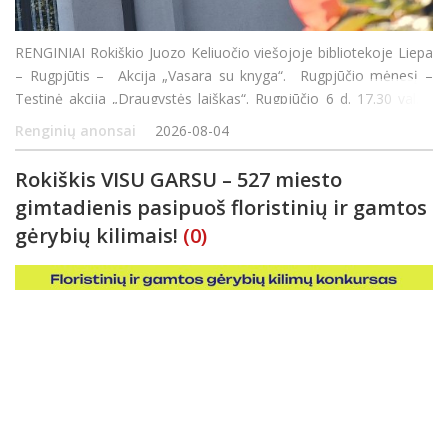
RENGINIAI Rokiškio Juozo Keliuočio viešojoje bibliotekoje Liepa
– Rugpjūtis – Akcija „Vasara su knyga“. Rugpjūčio mėnesį –
Tęstinė akcija „Draugystės laiškas“. Rugpjūčio 6 d. 17.30 val. –
susitikimas su rašyt
Renginių anonsai
2026-08-04
Rokiškis VISU GARSU – 527 miesto
gimtadienis pasipuoš floristinių ir gamtos
gėrybių kilimais!
(0)