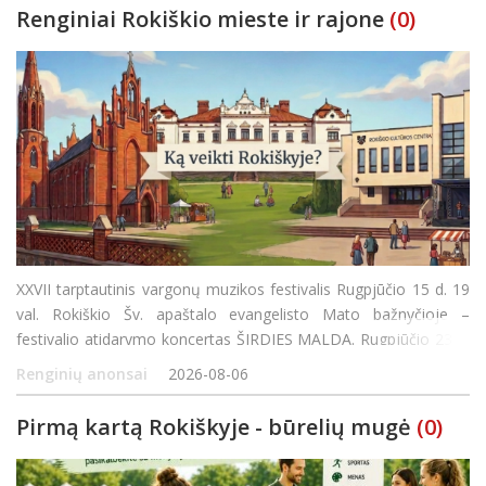
Renginiai Rokiškio mieste ir rajone
(0)
XXVII tarptautinis vargonų muzikos festivalis Rugpjūčio 15 d. 19
val. Rokiškio Šv. apaštalo evangelisto Mato bažnyčioje –
festivalio atidarymo koncertas ŠIRDIES MALDA. Rugpjūčio 23 d.
12 val. Žiobiškio Šv. arkangelo Mykolo bažnyčioje – koncerta
Renginių anonsai
2026-08-06
Pirmą kartą Rokiškyje - būrelių mugė
(0)