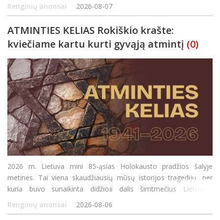
Šventės metu bus aukojamos Šv. Mišios, laiminamas metų derli
Renginių anonsai
2026-08-07
ATMINTIES KELIAS Rokiškio krašte:
kviečiame kartu kurti gyvąją atmintį
(0)
2026 m. Lietuva mini 85-ąsias Holokausto pradžios šalyje
metines. Tai viena skaudžiausių mūsų istorijos tragedijų, per
kurią buvo sunaikinta didžioji dalis šimtmečius Lietuvoje
gyvenusių žydų bendruomenių. Skirtingai nei daugelyje Europos
Renginių anonsai
2026-08-06
šalių, Lietuvoje Holokaustas vyko čia p