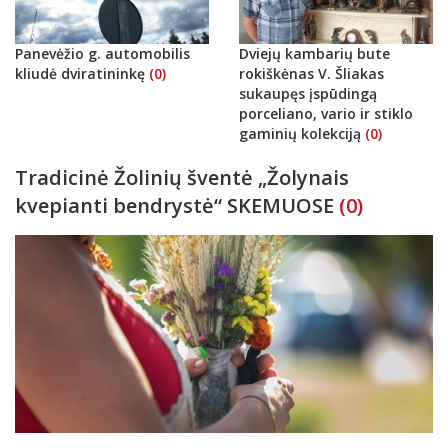
Panevėžio g. automobilis
Dviejų kambarių bute
kliudė dviratininkę
(0)
rokiškėnas V. Šliakas
sukaupęs įspūdingą
porceliano, vario ir stiklo
gaminių kolekciją
(0)
Tradicinė Žolinių šventė „Žolynais
kvepianti bendrystė“ SKEMUOSE
(0)