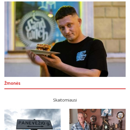
Žmonės
Skaitomiausi