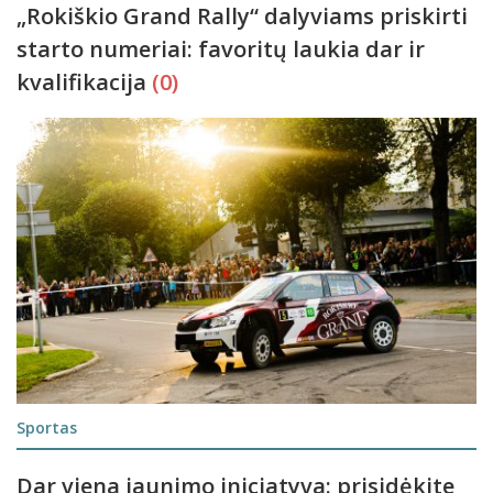
„Rokiškio Grand Rally“ dalyviams priskirti
starto numeriai: favoritų laukia dar ir
kvalifikacija
(0)
Sportas
Dar viena jaunimo iniciatyva: prisidėkite