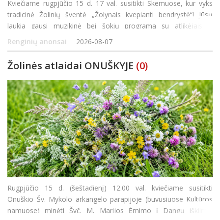
Kviečiame rugpjūčio 15 d. 17 val. susitikti Skemuose, kur vyks
tradicinė Žolinių šventė „Žolynais kvepianti bendrystė“! Jūsų
laukia gausi muzikinė bei šokių programa su atlikėjais iš
Panevėžio rajono bei Rokiškio, bendro žolynų paveikslo kūrimas
Renginių anonsai
2026-08-07
ir jaukios va
Žolinės atlaidai ONUŠKYJE
(0)
Rugpjūčio 15 d. (šeštadienį) 12.00 val. kviečiame susitikti
Onuškio Šv. Mykolo arkangelo parapijoje (buvusiuose Kultūros
namuose) minėti Švč. M. Marijos Ėmimo į Dangų iškilmę.