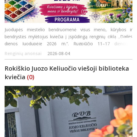
Juodupės miestelio bendruomenė visus meno, kūrybos ir
bendrystės mylėtojus kviečia į įspūdingą renginių ciklą „Dailės
dienos Juodupėje 2026 m.“. Rugpjūčio 11–17 dienomis
organizuojama turtinga programa siūlys ne tik edukacijas
Renginių anonsai
2026-08-04
šeimoms, bet ir pažintines išvykas bei ku
Rokiškio Juozo Keliuočio viešoji biblioteka
kviečia
(0)