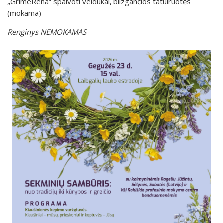
„GrimeRena“ spalvoti veidukai, blizgančios tatuiruotės
(mokama)
Renginys NEMOKAMAS