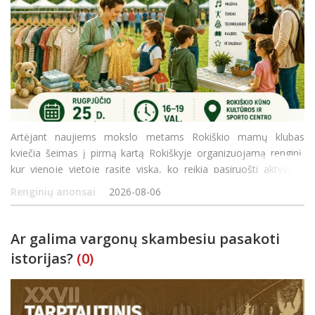
Artėjant naujiems mokslo metams Rokiškio mamų klubas
kviečia šeimas į pirmą kartą Rokiškyje organizuojamą renginį,
kur vienoje vietoje rasite viską, ko reikia pasiruošti aktyviam
rudeniui! Rugpjūčio 25 d. (antradienį) 16.00–19.00 val. Rokiškio
Renginių anonsai
2026-08-06
kūno kultū
Ar galima vargonų skambesiu pasakoti
istorijas?
(0)