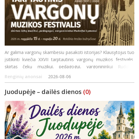
Ar galima vargonų skambesiu pasakoti istorijas? Klausytojus tuo
įsitikinti kviečia XXVII tarptautinis vargonų muzikos festivalis,
skirtas čekų muzikui, pedagogui, vargonininkui Rudolfui
Lymanui. Šiemet Rokiškio rajono bažnyčiose 27-ąjį kartą susitiks
Renginių anonsai
2026-08-06
profesionalūs atlikėjai, jauno
Juodupėje – dailės dienos
(0)