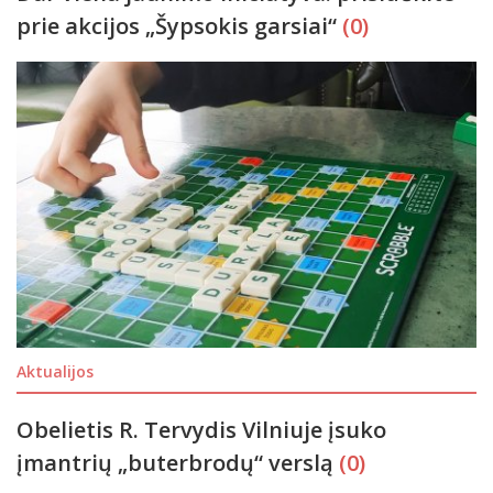
prie akcijos „Šypsokis garsiai“
(0)
Aktualijos
Obelietis R. Tervydis Vilniuje įsuko
įmantrių „buterbrodų“ verslą
(0)