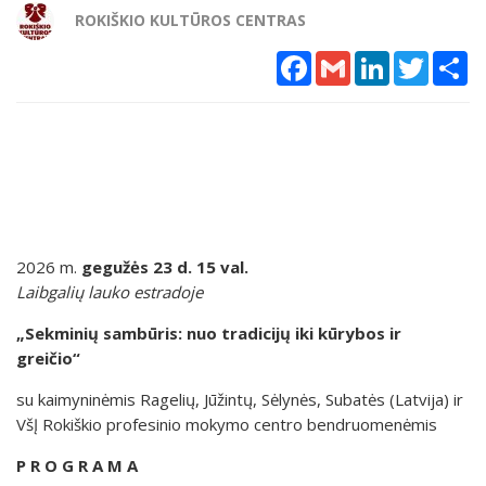
ROKIŠKIO KULTŪROS CENTRAS
Facebook
Gmail
LinkedIn
Twitter
Sh
2026 m.
gegužės 23 d. 15 val.
Laibgalių lauko estradoje
„Sekminių sambūris: nuo tradicijų iki kūrybos ir
greičio“
su kaimyninėmis Ragelių, Jūžintų, Sėlynės, Subatės (Latvija) ir
VšĮ Rokiškio profesinio mokymo centro bendruomenėmis
P R O G R A M A