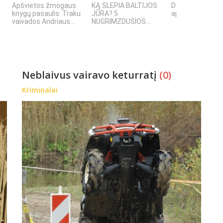
Apšvietos žmogaus
KĄ SLEPIA BALTIJOS
Dokumentinis f
knygų pasaulis: Traku
JŪRA? 5
apie Šiaulių inži
vaivados Andriaus...
NUGRIMZDUSIOS...
Neblaivus vairavo keturratį
(0)
Kriminalai