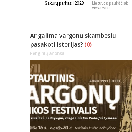
Sakurų parkas | 2023
Lietuvos paukščiai:
vieversiai
Ar galima vargonų skambesiu
pasakoti istorijas?
(0)
Renginių anonsai