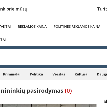
unk prie mūsų
Turi
AKTAI
REKLAMOS KAINA
POLITINĖS REKLAMOS KAINA
TAI
Kriminalai
Politika
Verslas
Kultūra
Daug
ainininkių pasirodymas
(0)
S