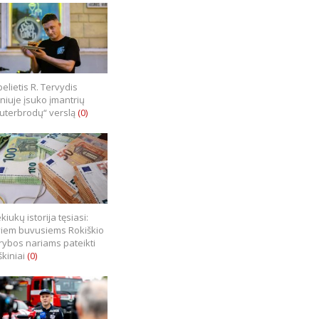
elietis R. Tervydis
lniuje įsuko įmantrių
uterbrodų“ verslą
(0)
kiukų istorija tęsiasi:
iem buvusiems Rokiškio
rybos nariams pateikti
škiniai
(0)