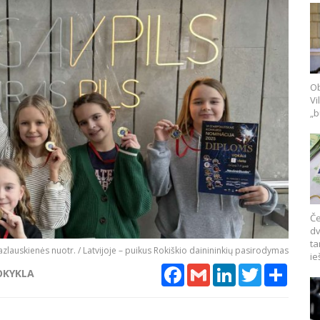
Ob
Vi
„b
Če
dv
ta
azlauskienės nuotr. / Latvijoje – puikus Rokiškio dainininkių pasirodymas
ie
Facebook
Gmail
LinkedIn
Twitter
Share
OKYKLA