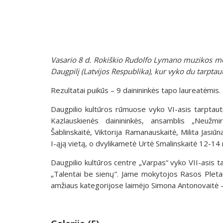
Vasario 8 d. Rokiškio Rudolfo Lymano muzikos mo
Daugpilį (Latvijos Respublika), kur vyko du tarptau
Rezultatai puikūs – 9 dainininkės tapo laureatėmis.
Daugpilio kultūros rūmuose vyko VI-asis tarpta
Kazlauskienės dainininkės, ansamblis „Neužmir
Šablinskaitė, Viktorija Ramanauskaitė, Milita Jasiū
I-ąją vietą, o dvylikametė Urtė Smalinskaitė 12-14 
Daugpilio kultūros centre „Varpas“ vyko VII-asis ta
„Talentai be sienų". Jame mokytojos Rasos Pleta
amžiaus kategorijose laimėjo Simona Antonovaitė - II