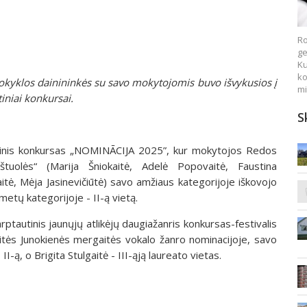
Ro
ge
Ku
ko
kyklos dainininkės su savo mokytojomis buvo išvykusios į
mi
tiniai konkursai.
S
utinis konkursas „NOMINĀCIJA 2025”, kur mokytojos Redos
štuolės“ (Marija Šniokaitė, Adelė Popovaitė, Faustina
naitė, Mėja Jasinevičiūtė) savo amžiaus kategorijoje iškovojo
metų kategorijoje - II-ą vietą.
rptautinis jaunųjų atlikėjų daugiažanris konkursas-festivalis
itės Junokienės mergaitės vokalo žanro nominacijoje, savo
-ą, o Brigita Stulgaitė - III-ąją laureato vietas.