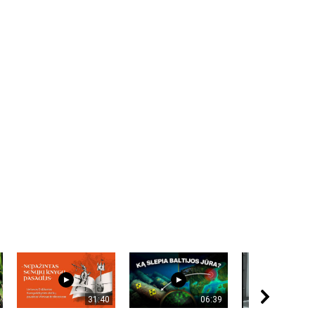
31:40
06:39