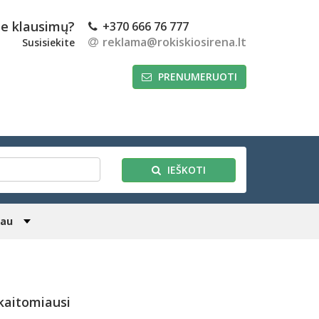
te klausimų?
+370 666 76 777
reklama@rokiskiosirena.lt
Susisiekite
PRENUMERUOTI
IEŠKOTI
iau
kaitomiausi