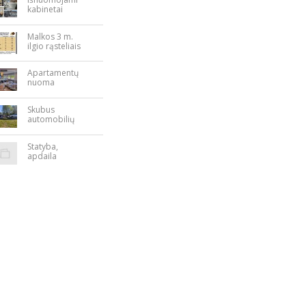
kabinetai
Nepriklausomy
bės aikštėje
Malkos 3 m.
ilgio rąsteliais
Apartamentų
nuoma
Rokiškyje
Skubus
automobilių
supirkimas
Statyba,
apdaila