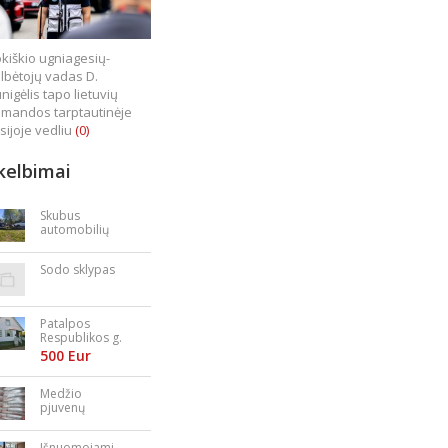
kiškio ugniagesių-
lbėtojų vadas D.
nigėlis tapo lietuvių
mandos tarptautinėje
sijoje vedliu
(0)
kelbimai
Skubus
automobilių
supirkimas
Sodo sklypas
Patalpos
Respublikos g.
23
500 Eur
Medžio
pjuvenų
granulės,
briketai
Išnuomojami