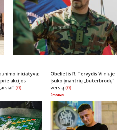
aunimo iniciatyva:
Obelietis R. Tervydis Vilniuje
 prie akcijos
įsuko įmantrių „buterbrodų“
arsiai“
(0)
verslą
(0)
Žmonės