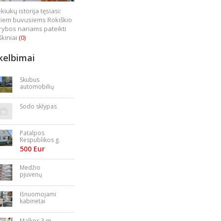
kiukų istorija tęsiasi:
iem buvusiems Rokiškio
rybos nariams pateikti
škiniai
(0)
kelbimai
Skubus
automobilių
supirkimas
Sodo sklypas
Patalpos
Respublikos g.
23
500 Eur
Medžio
pjuvenų
granulės,
briketai
Išnuomojami
kabinetai
Nepriklausomy
bės aikštėje
Malkos 3 m.