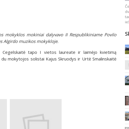
Če
dv
ta
ie
S
 mokyklos mokiniai dalyvavo II Respublikiniame Povilo
us Algirdo muzikos mokykloje.
Cegelskaitė tapo I vietos laureate ir laimėjo kvietimą
ti du mokytojos solistai Kajus Skruodys ir Urtė Smalinskaitė