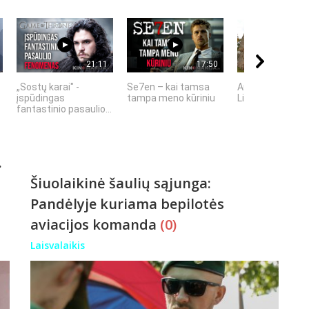
21:11
17:50
„Sostų karai" -
Se7en – kai tamsa
Autorius Sauliu
įspūdingas
tampa meno kūriniu
Lisauskas
fantastinio pasaulio...
.
Šiuolaikinė šaulių sąjunga:
Pandėlyje kuriama bepilotės
aviacijos komanda
(0)
Laisvalaikis