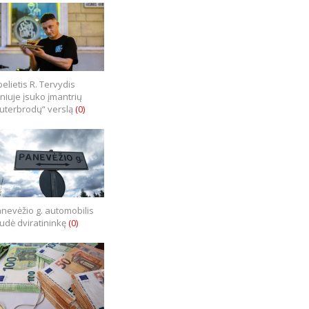
elietis R. Tervydis
lniuje įsuko įmantrių
uterbrodų“ verslą
(0)
nevėžio g. automobilis
iudė dviratininkę
(0)