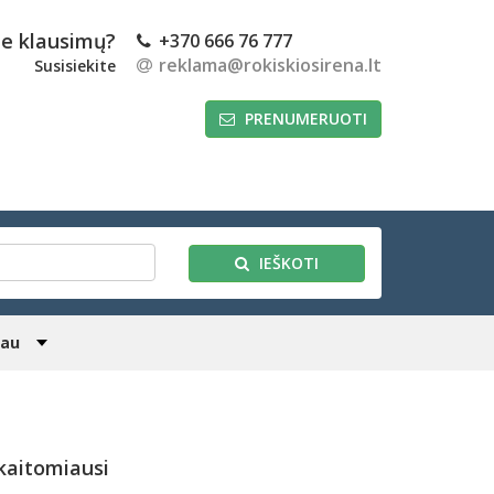
te klausimų?
+370 666 76 777
reklama@rokiskiosirena.lt
Susisiekite
PRENUMERUOTI
IEŠKOTI
iau
kaitomiausi