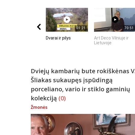
01:21
70:51
Dvarai ir pilys
Art Deco Vilniuje ir
Lietuvoje
Dviejų kambarių bute rokiškėnas V
Šliakas sukaupęs įspūdingą
porceliano, vario ir stiklo gaminių
kolekciją
(0)
Žmonės