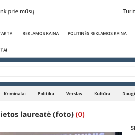
unk prie mūsų
Turi
AKTAI
REKLAMOS KAINA
POLITINĖS REKLAMOS KAINA
TAI
Kriminalai
Politika
Verslas
Kultūra
Daug
ietos laureatė (foto)
(0)
S