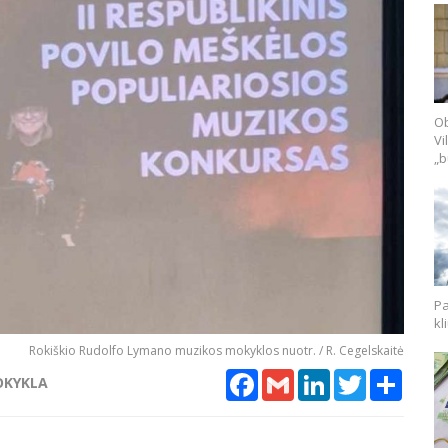
Ob
Vi
„b
Pa
kl
Rokiškio Rudolfo Lymano muzikos mokyklos nuotr. / R. Cegelskaitė
Facebook
Gmail
LinkedIn
Twitter
Share
OKYKLA