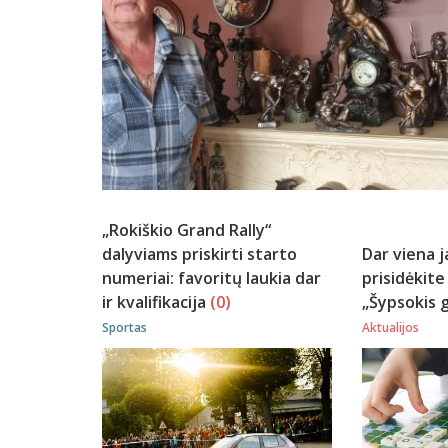
„Rokiškio Grand Rally“
dalyviams priskirti starto
Dar viena j
numeriai: favoritų laukia dar
prisidėkite
ir kvalifikacija
(0)
„Šypsokis g
Sportas
Aktualijos