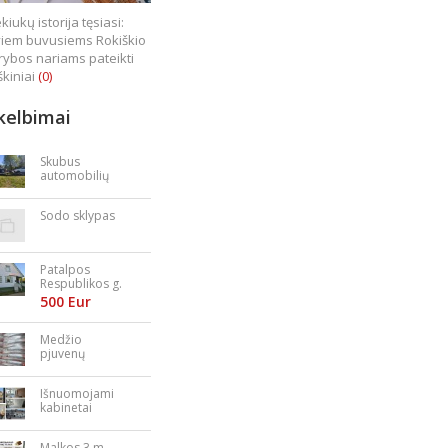
kiukų istorija tęsiasi:
iem buvusiems Rokiškio
rybos nariams pateikti
škiniai
(0)
kelbimai
Skubus
automobilių
supirkimas
Sodo sklypas
Patalpos
Respublikos g.
23
500 Eur
Medžio
pjuvenų
granulės,
briketai
Išnuomojami
kabinetai
Nepriklausomy
bės aikštėje
Malkos 3 m.