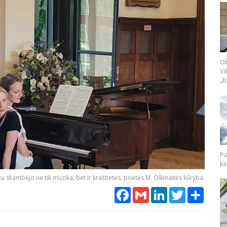
Ob
Vi
„b
Pa
kl
skambėjo ne tik muzika, bet ir kraštietės, poetės M. Olkinaitės kūryba.
Facebook
Gmail
LinkedIn
Twitter
Share