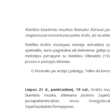
Rokiškio klasikinės muzikos festivalio žiūrovai ja
rengiamuose koncertuose palies širdis. Jei ne atlie
Rokiškio krašto muziejaus menėje antradienį vyk
spektaklis, kurio pagrindinę ašį kiekvienas galėjo p
melodijos persipynė su Matildos Olkinaitės (19
prozos ir poezijos kūriniais.
O festivalis jau artėja į pabaigą. Teliko du konce
Liepos 21 d., penktadienį, 19 val.,
Krašto muzi
Skambės muzika, atliekama Justinos Zajanča
Juozapaitienės/altas; Ievos Sruogytės
Zajančauskaitės/fortepijonas.