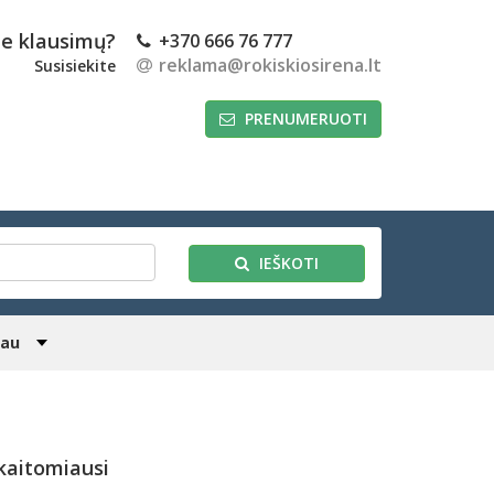
te klausimų?
+370 666 76 777
reklama@rokiskiosirena.lt
Susisiekite
PRENUMERUOTI
IEŠKOTI
iau
kaitomiausi