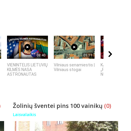
08:40
01:11
VIENINTELIS LIETUVIŲ
Vilniaus senamiestis |
KAIP KINIJA TA
KILMĖS NASA
Vilniaus stogai
„PASAULIO FABR
ASTRONAUTAS
NUTYLĖTA ISTO
)
Žolinių šventei pins 100 vainikų
(0)
Laisvalaikis