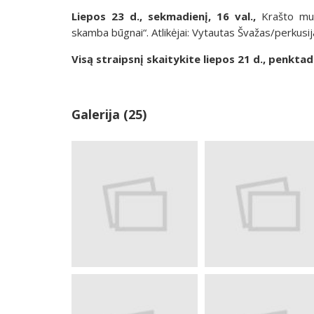
Liepos 23 d., sekmadienį, 16 val.,
Krašto muzi
skamba būgnai“. Atlikėjai: Vytautas Švažas/perkusij
Visą straipsnį skaitykite liepos 21 d., penktad
Galerija (25)