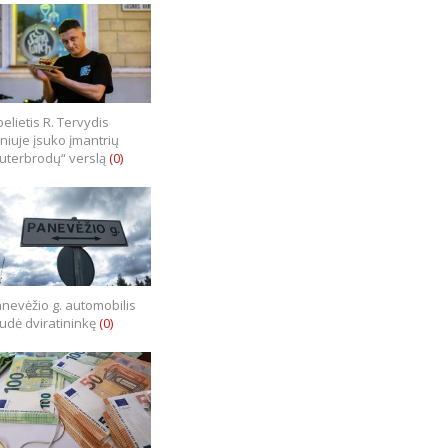
elietis R. Tervydis
lniuje įsuko įmantrių
uterbrodų“ verslą
(0)
nevėžio g. automobilis
iudė dviratininkę
(0)