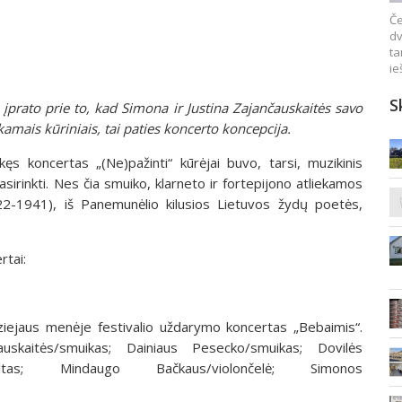
Če
dv
ta
ie
S
u įprato prie to, kad Simona ir Justina Zajančauskaitės savo
kamais kūriniais, tai paties koncerto koncepcija.
ęs koncertas „(Ne)pažinti“ kūrėjai buvo, tarsi, muzikinis
asirinkti. Nes čia smuiko, klarneto ir fortepijono atliekamos
22-1941), iš Panemunėlio kilusios Lietuvos žydų poetės,
rtai:
ejaus menėje festivalio uždarymo koncertas „Bebaimis“.
uskaitės/smuikas; Dainiaus Pesecko/smuikas; Dovilės
/altas; Mindaugo Bačkaus/violončelė; Simonos