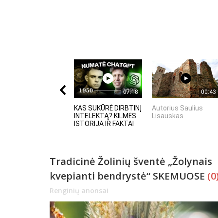
07:18
00:43
KAS SUKŪRĖ DIRBTINĮ
Autorius Saulius
INTELEKTĄ? KILMĖS
Lisauskas
ISTORIJA IR FAKTAI
Tradicinė Žolinių šventė „Žolynais
kvepianti bendrystė“ SKEMUOSE
(0
Renginių anonsai