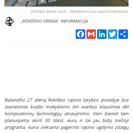
Rokiškio Sirena nuotr. / Mokykloms bus nauji kompiuteriai.
„ROKIŠKIO SIRENA“ INFORMACIJA
Facebook
Gmail
LinkedIn
Twitter
Sh
Balandžio 27 dieną Rokiškio rajono tarybos posėdyje bus
svarstomas krašto mokykloms itin svarbus klausimas dėl
kompiuterinių technologijų atnaujinimo. Vien šiemet tam
planuojama skirti 30 tūkst. eurų ir tai jau būtų trečioji
programa, kuria siekiama pagerinti rajono ugdymo įstaigų