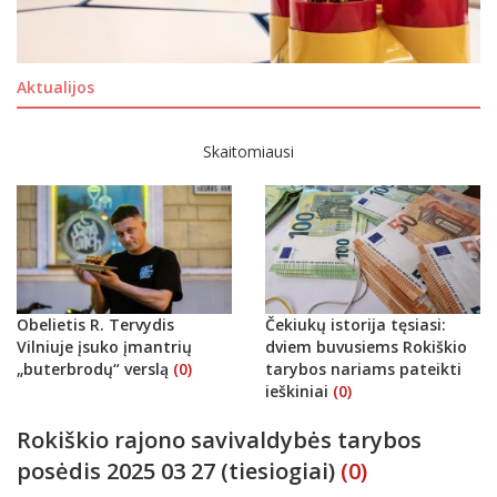
Aktualijos
Skaitomiausi
Obelietis R. Tervydis
Čekiukų istorija tęsiasi:
Vilniuje įsuko įmantrių
dviem buvusiems Rokiškio
„buterbrodų“ verslą
(0)
tarybos nariams pateikti
ieškiniai
(0)
Rokiškio rajono savivaldybės tarybos
posėdis 2025 03 27 (tiesiogiai)
(0)