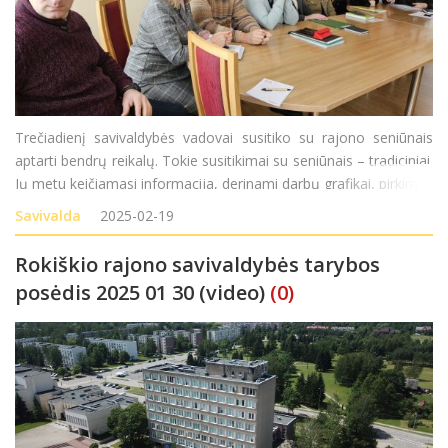
Trečiadienį savivaldybės vadovai susitiko su rajono seniūnais
aptarti bendrų reikalų. Tokie susitikimai su seniūnais – tradiciniai.
Jų metu keičiamasi informacija, derinami darbų grafikai, pirkimai,
išklausomos ir aptariamos atskirų seniūnijų problemos,
Savivalda
2025-02-19
dalinamasi patirtimi. Apga
Rokiškio rajono savivaldybės tarybos
posėdis 2025 01 30 (video)
(0)