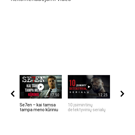
17:50
12:25
Se7en – kai tamsa
10 įsimintinų
10 įtempt
tampa meno kūriniu
detektyvinių serialų
stingdanč
istorijų