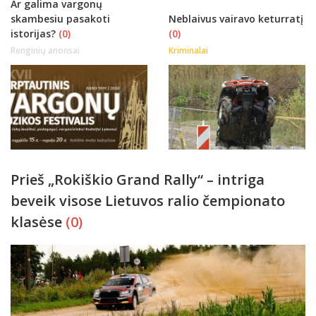
Ar galima vargonų
skambesiu pasakoti
Neblaivus vairavo keturratį
istorijas?
(0)
(0)
Renginių anonsai
Kriminalai
Prieš „Rokiškio Grand Rally“ – intriga
beveik visose Lietuvos ralio čempionato
klasėse
(0)