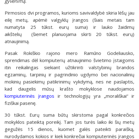
gyvenimą.
Pirmosios dvi programos, kurioms savivaldybė skiria lėšų jau
eilę metų, apėmė valgyklų įrangos (šiais metais tam
numatyta 25 tūkst. eurų suma) ir lauko žaidimų
aikštelių (šiemet planuojama skirti 20 tūkst. eurų)
atnaujinimą.
Pasak Rokiškio rajono mero Ramūno Godeliausko,
sprendimas dėl kompiuterių atnaujinimo švietimo įstaigoms
itin reikalingas siekiant užtikrinti valstybinių brandos
egzaminų, tarpinių ir pagrindinio ugdymo bei nacionalinių
mokinių pasiekimų patikrinimų vykdymą, nes ne paslaptis,
kad daugelis mūsų krašto mokyklose naudojamos
kompiuterinės įrangos
ir technologijų yra „morališkai“ ir
fiziškai pasenę.
30 tūkst. Eurų suma būtų skirstoma pagal konkrečios
mokyklos pateiktą poreikį. Tam jos turės laiko iki šių metų
gegužės 15 dienos, kuomet galės pateikti paraišką,
nurodydamos kokios ir kiek konkrečiai kompiuterinės įrangos