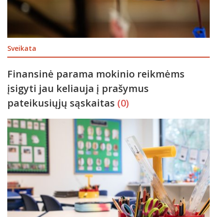
Sveikata
Finansinė parama mokinio reikmėms
įsigyti jau keliauja į prašymus
pateikusiųjų sąskaitas
(0)