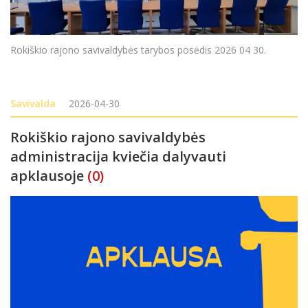
Rokiškio rajono savivaldybės tarybos posėdis 2026 04 30.
Savivalda
2026-04-30
Rokiškio rajono savivaldybės
administracija kviečia dalyvauti
apklausoje
(0)