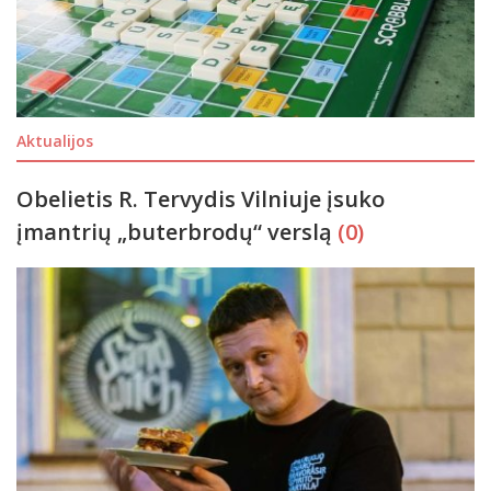
Aktualijos
Obelietis R. Tervydis Vilniuje įsuko
įmantrių „buterbrodų“ verslą
(0)