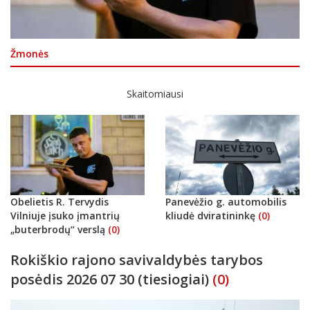
Žmonės
Skaitomiausi
Obelietis R. Tervydis
Panevėžio g. automobilis
Vilniuje įsuko įmantrių
kliudė dviratininkę
(0)
„buterbrodų“ verslą
(0)
Rokiškio rajono savivaldybės tarybos
posėdis 2026 07 30 (tiesiogiai)
(0)