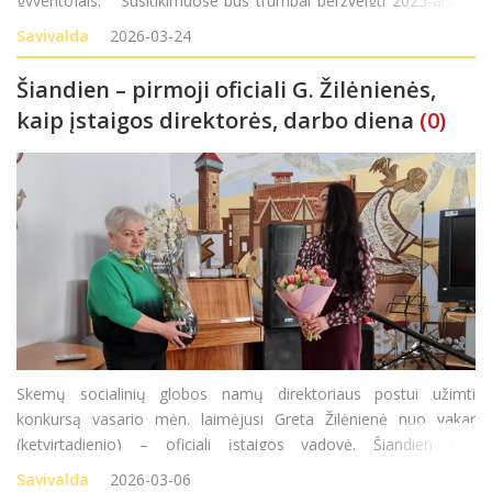
gyventojais. Susitikimuose bus trumpai peržvelgti 2025-aisiais
atlikti darbai ir aptariami 2026-ųjų planai, išklausomi gyventojų
Savivalda
2026-03-24
lūkesčiai. Susitiki
Šiandien – pirmoji oficiali G. Žilėnienės,
kaip įstaigos direktorės, darbo diena
(0)
Skemų socialinių globos namų direktoriaus postui užimti
konkursą vasario mėn. laimėjusi Greta Žilėnienė nuo vakar
(ketvirtadienio) – oficiali įstaigos vadovė. Šiandien tiek
kolektyvas, tiek rajono vadovai ir Seimo narys susibūrė
Savivalda
2026-03-06