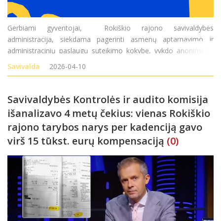
Gerbiami gyventojai, Rokiškio rajono savivaldybės
administracija, siekdama pagerinti asmenų aptarnavimo ir
administracinių paslaugų suteikimo kokybę, vykdo anonimines
asmenų apklausas. Kviečiame pareikšti savo nuomonę užpildant
Savivalda
2026-04-10
anketas internete, tiesiogiai atvykus į Roki&s
Savivaldybės Kontrolės ir audito komisija
išanalizavo 4 metų čekius: vienas Rokiškio
rajono tarybos narys per kadenciją gavo
virš 15 tūkst. eurų kompensaciją
(0)