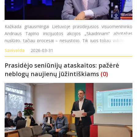
Kažkada griausmingai Lietuvoje prasidėjusios visuomenininko
Andriaus Tapino inicijuotos akcijos „Skaidrinam“ ažiotažas
nuslūgo, tačiau procesai – nesustojo. Tik juos toliau vykdo jau
nebe žurnalisto komanda, o – teisėsaugos pareigūnai. Pastarieji
Savivalda
2026-03-31
iš esmės domėjosi ir R
Prasidėjo seniūnijų ataskaitos: pažėrė
neblogų naujienų jūžintiškiams
(0)