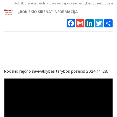
Rokiškio Sirena nuotr. / Rokiškio rajono savivaldybės posėdžių salė
„ROKIŠKIO SIRENA“ INFORMACIJA
Facebook
Gmail
LinkedIn
Twitter
Sh
Rokiškio rajono savivaldybės tarybos posėdis 2024 11 28.