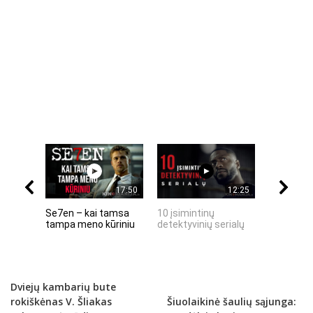
17:50
12:25
Se7en – kai tamsa
10 įsimintinų
10 įtempt
tampa meno kūriniu
detektyvinių serialų
stingdanč
istorijų
Dviejų kambarių bute
rokiškėnas V. Šliakas
Šiuolaikinė šaulių sąjunga: