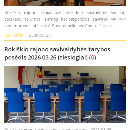
Rokiškio rajono seniūnijose prasidėjo kasmetinis seniūnų
ataskaitų teikimas. Pirmoji besibaigiančios savaitės viduryje
bendruomenei atsiskaitė Panemunėlio seniūnė, o iš jos estafetę
perėmė Jūžintų seniūnas Vytautas Stakys, ketvirtadienį
Savivalda
2026-03-27
gyventojus pakvietęs susitikti seniūnijos salytėj
Rokiškio rajono savivaldybės tarybos
posėdis 2026 03 26 (tiesiogiai)
(0)
Rokiškio rajono savivaldybės tarybos posėdis 2026 03 26.