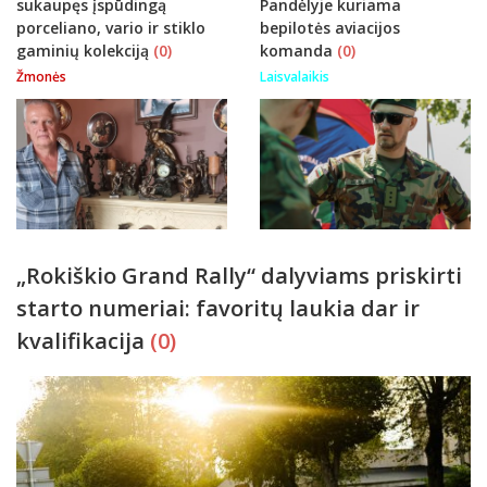
sukaupęs įspūdingą
Pandėlyje kuriama
porceliano, vario ir stiklo
bepilotės aviacijos
gaminių kolekciją
(0)
komanda
(0)
Žmonės
Laisvalaikis
„Rokiškio Grand Rally“ dalyviams priskirti
starto numeriai: favoritų laukia dar ir
kvalifikacija
(0)