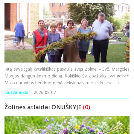
Kitą savaitgalį katalikiškas pasaulis švęs Žolinę – Švč. Mergelės
Marijos dangun ėmimo dieną. Rokiškio Šv. apaštalo evangelisto
Mato parapijos bendruomenė kiekvienais metais žolynais dabina
bažnyčią, o šventoriuje pina ilgą, žolynų bendrystės ju
Laisvalaikis
2026-08-07
Žolinės atlaidai ONUŠKYJE
(0)