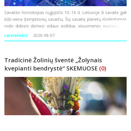
Savaitės horoskopas rugpjūčio 10–16 d. Lietuvoje ši savaitė gali
būti viena įtemptesnių savaičių. Šią savaitę planetų išsidėstymas
rodo didesnį dėmesį vidaus politikai, visuomenės nuotaikoms,
ekonominiam saugumui ir informacijos sklaidai, todėl pasaulyje
Laisvalaikis
2026-08-07
gali būti daugiau
Tradicinė Žolinių šventė „Žolynais
kvepianti bendrystė“ SKEMUOSE
(0)