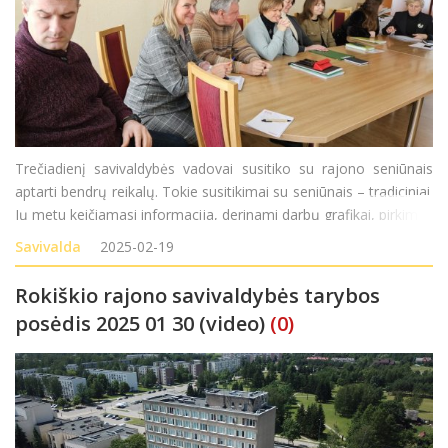
Trečiadienį savivaldybės vadovai susitiko su rajono seniūnais
aptarti bendrų reikalų. Tokie susitikimai su seniūnais – tradiciniai.
Jų metu keičiamasi informacija, derinami darbų grafikai, pirkimai,
išklausomos ir aptariamos atskirų seniūnijų problemos,
Savivalda
2025-02-19
dalinamasi patirtimi. Apga
Rokiškio rajono savivaldybės tarybos
posėdis 2025 01 30 (video)
(0)