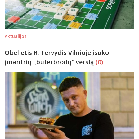
Aktualijos
Obelietis R. Tervydis Vilniuje įsuko
įmantrių „buterbrodų“ verslą
(0)