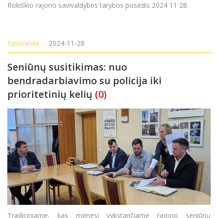
Rokiškio rajono savivaldybės tarybos posėdis 2024 11 28.
Savivalda
2024-11-28
Seniūnų susitikimas: nuo
bendradarbiavimo su policija iki
prioritetinių kelių
(0)
Tradiciniame, kas mėnesį vykstančiame rajono seniūnų