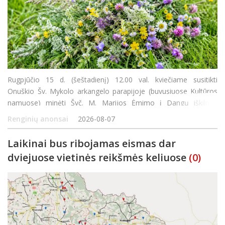
Rugpjūčio 15 d. (šeštadienį) 12.00 val. kviečiame susitikti
Onuškio Šv. Mykolo arkangelo parapijoje (buvusiuose Kultūros
namuose) minėti Švč. M. Marijos Ėmimo į Dangų iškilmę.
Šventės metu bus aukojamos Šv. Mišios, laiminamas metų derli
Renginių anonsai
2026-08-07
Laikinai bus ribojamas eismas dar
dviejuose vietinės reikšmės keliuose
(0)