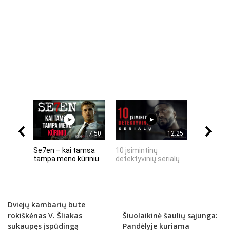
17:50
12:25
Se7en – kai tamsa
10 įsimintinų
10 įtempt
tampa meno kūriniu
detektyvinių serialų
stingdanč
istorijų
Dviejų kambarių bute
rokiškėnas V. Šliakas
Šiuolaikinė šaulių sąjunga:
sukaupęs įspūdingą
Pandėlyje kuriama