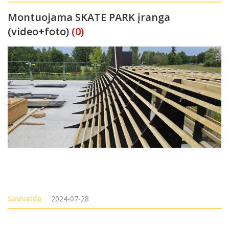
Montuojama SKATE PARK įranga
(video+foto)
(0)
Savivalda
2024-07-28