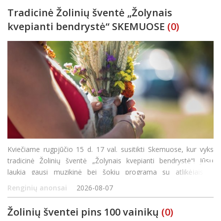
Tradicinė Žolinių šventė „Žolynais
kvepianti bendrystė“ SKEMUOSE
(0)
Kviečiame rugpjūčio 15 d. 17 val. susitikti Skemuose, kur vyks
tradicinė Žolinių šventė „Žolynais kvepianti bendrystė“! Jūsų
laukia gausi muzikinė bei šokių programa su atlikėjais iš
Panevėžio rajono bei Rokiškio, bendro žolynų paveikslo kūrimas
Renginių anonsai
2026-08-07
ir jaukios va
Žolinių šventei pins 100 vainikų
(0)