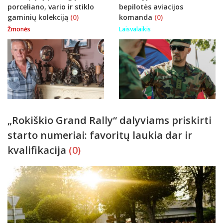
porceliano, vario ir stiklo
bepilotės aviacijos
gaminių kolekciją
(0)
komanda
(0)
Žmonės
Laisvalaikis
„Rokiškio Grand Rally“ dalyviams priskirti
starto numeriai: favoritų laukia dar ir
kvalifikacija
(0)