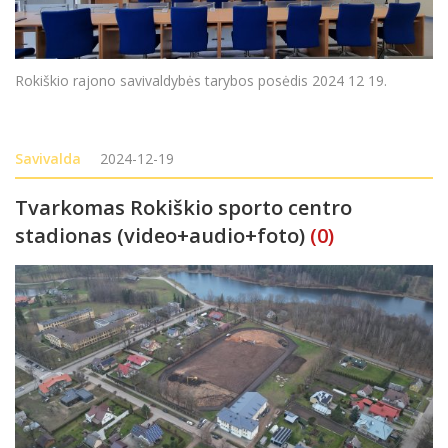
Rokiškio rajono savivaldybės tarybos posėdis 2024 12 19.
Savivalda
2024-12-19
Tvarkomas Rokiškio sporto centro
stadionas (video+audio+foto)
(0)