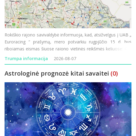
Rokiškio rajono savivaldybė informuoja, kad, atsižvelgus į UAB „
Euroracing “ prašymą, mero potvarkiu rugpjūčio 15 d. bus
ribojamas eismas šiuose rajono vietinės reikšmės keliuose: RK-
199 „Močiekiai–Pagada“ – eismas ribojamas rugpjūč
Trumpa informacija
2026-08-07
Astrologinė prognozė kitai savaitei
(0)