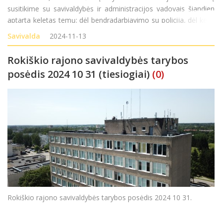
susitikime su savivaldybės ir administracijos vadovais šiandien
aptarta keletas temų: dėl bendradarbiavimo su policija, dėl kelių
greideriavimo, žvyravimo, duobių lopymo, prioritetinio sąrašo
Savivalda
2024-11-13
sudarymo, gatvių apšvietimo, dėl d
Rokiškio rajono savivaldybės tarybos
posėdis 2024 10 31 (tiesiogiai)
(0)
Rokiškio rajono savivaldybės tarybos posėdis 2024 10 31.