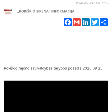
Rokiškio Sirena nuotr. /
„ROKIŠKIO SIRENA“ INFORMACIJA
Facebook
Gmail
LinkedIn
Twitter
Sh
Rokiškio rajono savivaldybės tarybos posėdis 2025 09 25.