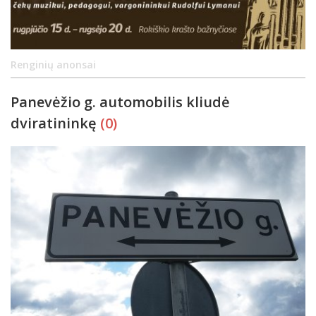
Renginių anonsai
Panevėžio g. automobilis kliudė
dviratininkę
(0)