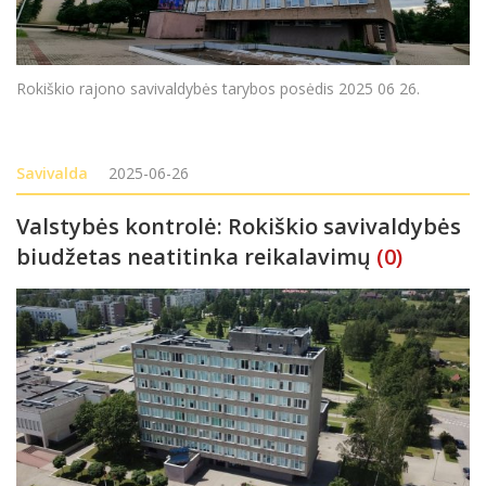
Rokiškio rajono savivaldybės tarybos posėdis 2025 06 26.
Savivalda
2025-06-26
Valstybės kontrolė: Rokiškio savivaldybės
biudžetas neatitinka reikalavimų
(0)