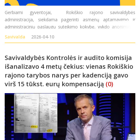
Gerbiami gyventojai, Rokiškio rajono savivaldybės
administracija, siekdama pagerinti asmenų aptarnavimo ir
administracinių paslaugų suteikimo kokybę, vykdo anonimines
asmenų apklausas. Kviečiame pareikšti savo nuomonę užpildant
Savivalda
2026-04-10
anketas internete, tiesiogiai atvykus į Roki&s
Savivaldybės Kontrolės ir audito komisija
išanalizavo 4 metų čekius: vienas Rokiškio
rajono tarybos narys per kadenciją gavo
virš 15 tūkst. eurų kompensaciją
(0)