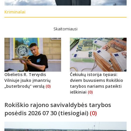
Kriminalai
Skaitomiausi
Obelietis R. Tervydis
Čekiukų istorija tęsiasi:
Vilniuje įsuko įmantrių
dviem buvusiems Rokiškio
„buterbrodų“ verslą
(0)
tarybos nariams pateikti
ieškiniai
(0)
Rokiškio rajono savivaldybės tarybos
posėdis 2026 07 30 (tiesiogiai)
(0)