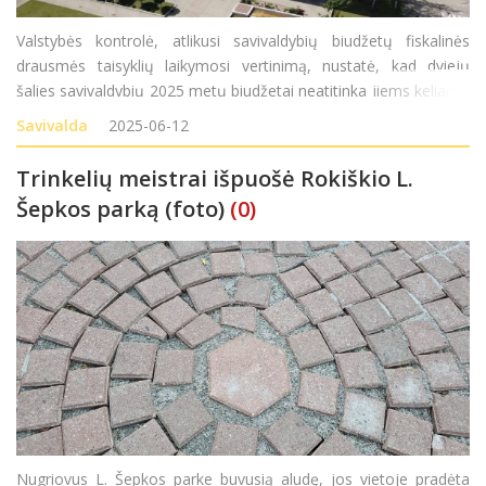
Valstybės kontrolė, atlikusi savivaldybių biudžetų fiskalinės
drausmės taisyklių laikymosi vertinimą, nustatė, kad dviejų
šalies savivaldybių 2025 metų biudžetai neatitinka jiems keliamų
reikalavimų. Tarp šių savivaldybių auditoriai įvardijo Anykščių ir
Savivalda
2025-06-12
Rokiškio rajonų s
Trinkelių meistrai išpuošė Rokiškio L.
Šepkos parką (foto)
(0)
Nugriovus L. Šepkos parke buvusią aludę, jos vietoje pradėta