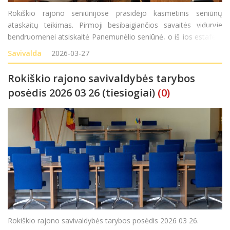
Rokiškio rajono seniūnijose prasidėjo kasmetinis seniūnų
ataskaitų teikimas. Pirmoji besibaigiančios savaitės viduryje
bendruomenei atsiskaitė Panemunėlio seniūnė, o iš jos estafetę
perėmė Jūžintų seniūnas Vytautas Stakys, ketvirtadienį
Savivalda
2026-03-27
gyventojus pakvietęs susitikti seniūnijos salytėj
Rokiškio rajono savivaldybės tarybos
posėdis 2026 03 26 (tiesiogiai)
(0)
Rokiškio rajono savivaldybės tarybos posėdis 2026 03 26.