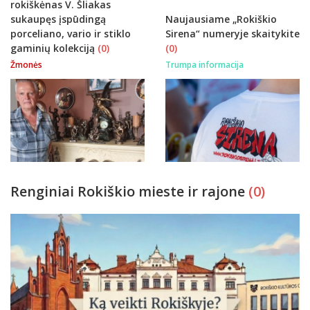
rokiškėnas V. Šliakas
sukaupęs įspūdingą
Naujausiame „Rokiškio
porceliano, vario ir stiklo
Sirena“ numeryje skaitykite
gaminių kolekciją
(0)
(0)
Žmonės
Trumpa informacija
Renginiai Rokiškio mieste ir rajone
(0)