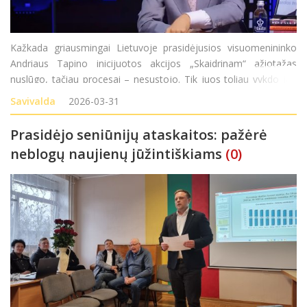
Kažkada griausmingai Lietuvoje prasidėjusios visuomenininko
Andriaus Tapino inicijuotos akcijos „Skaidrinam“ ažiotažas
nuslūgo, tačiau procesai – nesustojo. Tik juos toliau vykdo jau
nebe žurnalisto komanda, o – teisėsaugos pareigūnai. Pastarieji
Savivalda
2026-03-31
iš esmės domėjosi ir R
Prasidėjo seniūnijų ataskaitos: pažėrė
neblogų naujienų jūžintiškiams
(0)