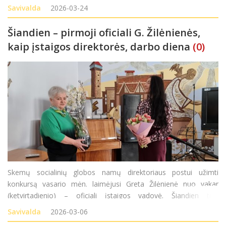
atlikti darbai ir aptariami 2026-ųjų planai, išklausomi gyventojų
Savivalda
2026-03-24
lūkesčiai. Susitiki
Šiandien – pirmoji oficiali G. Žilėnienės,
kaip įstaigos direktorės, darbo diena
(0)
Skemų socialinių globos namų direktoriaus postui užimti
konkursą vasario mėn. laimėjusi Greta Žilėnienė nuo vakar
(ketvirtadienio) – oficiali įstaigos vadovė. Šiandien tiek
kolektyvas, tiek rajono vadovai ir Seimo narys susibūrė
Savivalda
2026-03-06
pasveikinti naujosios vadovės ir, be abejo, palinkėti stip