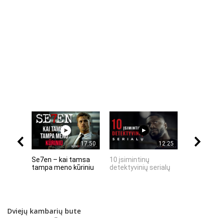
17:50
12:25
Se7en – kai tamsa
10 įsimintinų
10 įtempt
tampa meno kūriniu
detektyvinių serialų
stingdanč
istorijų
Dviejų kambarių bute