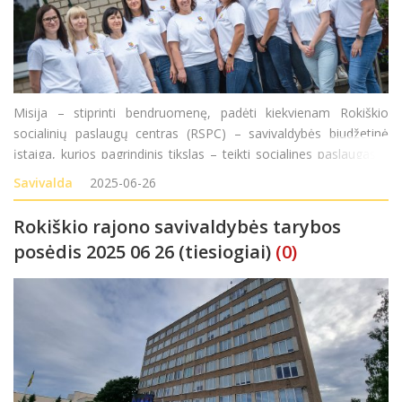
Misija – stiprinti bendruomenę, padėti kiekvienam Rokiškio
socialinių paslaugų centras (RSPC) – savivaldybės biudžetinė
įstaiga, kurios pagrindinis tikslas – teikti socialines paslaugas ir
padėti rajono gyventojams išvengti socialinės rizikos, ugdyti
Savivalda
2025-06-26
gebėjimą savar
Rokiškio rajono savivaldybės tarybos
posėdis 2025 06 26 (tiesiogiai)
(0)