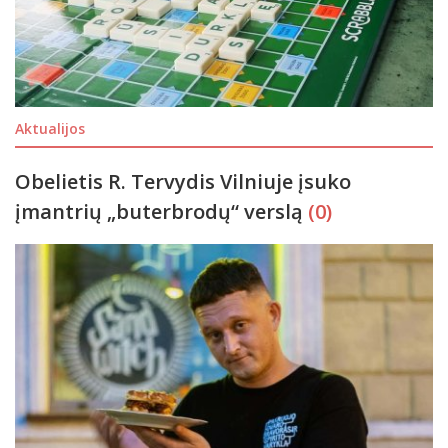
Aktualijos
Obelietis R. Tervydis Vilniuje įsuko
įmantrių „buterbrodų“ verslą
(0)