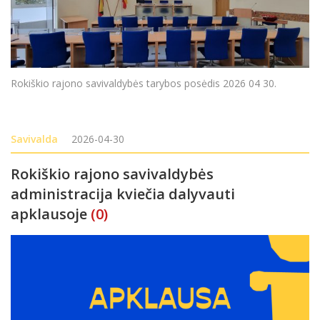
Rokiškio rajono savivaldybės tarybos posėdis 2026 04 30.
Savivalda
2026-04-30
Rokiškio rajono savivaldybės
administracija kviečia dalyvauti
apklausoje
(0)