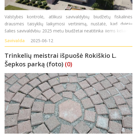
Valstybės kontrolė, atlikusi savivaldybių biudžetų fiskalinės
drausmės taisyklių laikymosi vertinimą, nustatė, kad dviejų
šalies savivaldybių 2025 metų biudžetai neatitinka jiems keliamų
reikalavimų. Tarp šių savivaldybių auditoriai įvardijo Anykščių ir
Savivalda
2025-06-12
Rokiškio rajonų s
Trinkelių meistrai išpuošė Rokiškio L.
Šepkos parką (foto)
(0)