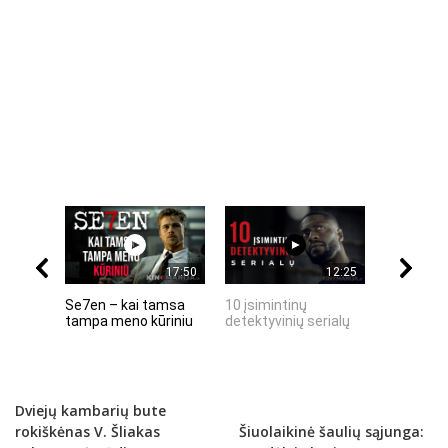
17:50
12:25
Se7en – kai tamsa
10 įsimintinų
10 įtempt
tampa meno kūriniu
detektyvinių serialų
stingdanč
istorijų
Dviejų kambarių bute
rokiškėnas V. Šliakas
Šiuolaikinė šaulių sąjunga: