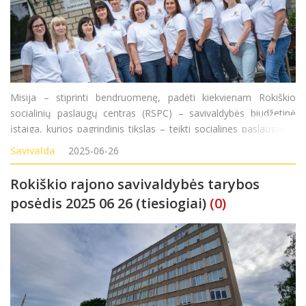
Misija – stiprinti bendruomenę, padėti kiekvienam Rokiškio
socialinių paslaugų centras (RSPC) – savivaldybės biudžetinė
įstaiga, kurios pagrindinis tikslas – teikti socialines paslaugas ir
padėti rajono gyventojams išvengti socialinės rizikos, ugdyti
Savivalda
2025-06-26
gebėjimą savar
Rokiškio rajono savivaldybės tarybos
posėdis 2025 06 26 (tiesiogiai)
(0)