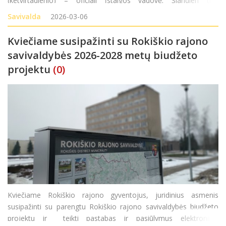
(ketvirtadienio) – oficiali įstaigos vadovė. Šiandien tiek
kolektyvas, tiek rajono vadovai ir Seimo narys susibūrė
Savivalda
2026-03-06
pasveikinti naujosios vadovės ir, be abejo, palinkėti stip
Kviečiame susipažinti su Rokiškio rajono
savivaldybės 2026-2028 metų biudžeto
projektu
(0)
Kviečiame Rokiškio rajono gyventojus, juridinius asmenis
susipažinti su parengtu Rokiškio rajono savivaldybės biudžeto
projektu ir teikti pastabas ir pasiūlymus elektroniniu