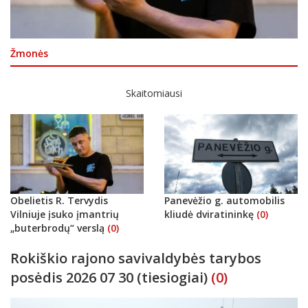
Žmonės
Skaitomiausi
Obelietis R. Tervydis
Panevėžio g. automobilis
Vilniuje įsuko įmantrių
kliudė dviratininkę
(0)
„buterbrodų“ verslą
(0)
Rokiškio rajono savivaldybės tarybos
posėdis 2026 07 30 (tiesiogiai)
(0)