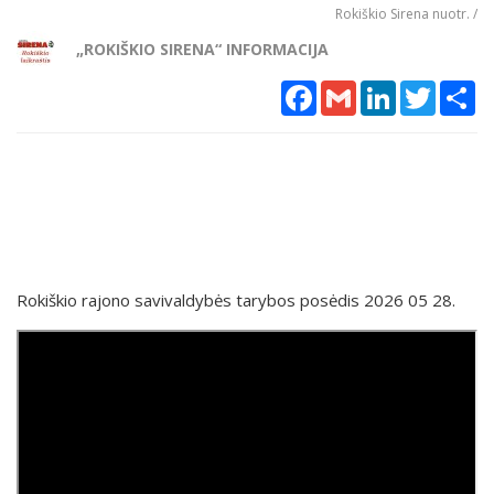
Rokiškio Sirena nuotr. /
„ROKIŠKIO SIRENA“ INFORMACIJA
Facebook
Gmail
LinkedIn
Twitter
Sh
Rokiškio rajono savivaldybės tarybos posėdis 2026 05 28.