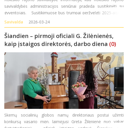
savivaldybės administracijos seniūnai pradeda susitikinėti su
gyventojais. Susitikimuose bus trumpai peržvelgti 2025-aisiais
atlikti darbai ir aptariami 2026-ųjų planai, išklausomi gyventojų
Savivalda
2026-03-24
lūkesčiai. Susitiki
Šiandien – pirmoji oficiali G. Žilėnienės,
kaip įstaigos direktorės, darbo diena
(0)
Skemų socialinių globos namų direktoriaus postui užimti
konkursą vasario mėn. laimėjusi Greta Žilėnienė nuo vakar