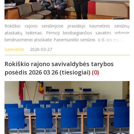
Rokiškio rajono seniūnijose prasidėjo kasmetinis seniūnų
ataskaitų teikimas. Pirmoji besibaigiančios savaitės viduryje
bendruomenei atsiskaitė Panemunėlio seniūnė, o iš jos estafetę
perėmė Jūžintų seniūnas Vytautas Stakys, ketvirtadienį
Savivalda
2026-03-27
gyventojus pakvietęs susitikti seniūnijos salytėj
Rokiškio rajono savivaldybės tarybos
posėdis 2026 03 26 (tiesiogiai)
(0)