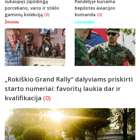
sukaupęs įspūdingą
Pandėlyje kuriama
porceliano, vario ir stiklo
bepilotės aviacijos
gaminių kolekciją
(0)
komanda
(0)
Žmonės
Laisvalaikis
„Rokiškio Grand Rally“ dalyviams priskirti
starto numeriai: favoritų laukia dar ir
kvalifikacija
(0)