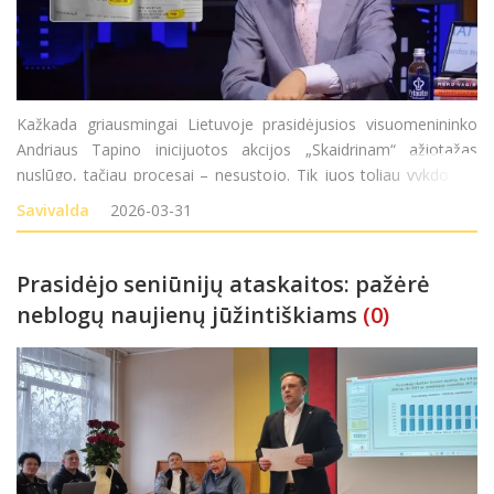
Kažkada griausmingai Lietuvoje prasidėjusios visuomenininko
Andriaus Tapino inicijuotos akcijos „Skaidrinam“ ažiotažas
nuslūgo, tačiau procesai – nesustojo. Tik juos toliau vykdo jau
nebe žurnalisto komanda, o – teisėsaugos pareigūnai. Pastarieji
Savivalda
2026-03-31
iš esmės domėjosi ir R
Prasidėjo seniūnijų ataskaitos: pažėrė
neblogų naujienų jūžintiškiams
(0)