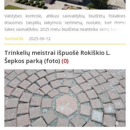
Valstybės kontrolė, atlikusi savivaldybių biudžetų fiskalinės
drausmės taisyklių laikymosi vertinimą, nustatė, kad dviejų
šalies savivaldybių 2025 metų biudžetai neatitinka jiems keliamų
reikalavimų. Tarp šių savivaldybių auditoriai įvardijo Anykščių ir
Savivalda
2025-06-12
Rokiškio rajonų s
Trinkelių meistrai išpuošė Rokiškio L.
Šepkos parką (foto)
(0)