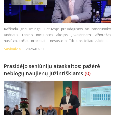
Kažkada griausmingai Lietuvoje prasidėjusios visuomenininko
Andriaus Tapino inicijuotos akcijos „Skaidrinam“ ažiotažas
nuslūgo, tačiau procesai – nesustojo. Tik juos toliau vykdo jau
nebe žurnalisto komanda, o – teisėsaugos pareigūnai. Pastarieji
Savivalda
2026-03-31
iš esmės domėjosi ir R
Prasidėjo seniūnijų ataskaitos: pažėrė
neblogų naujienų jūžintiškiams
(0)