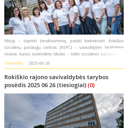
Misija – stiprinti bendruomenę, padėti kiekvienam Rokiškio
socialinių paslaugų centras (RSPC) – savivaldybės biudžetinė
įstaiga, kurios pagrindinis tikslas – teikti socialines paslaugas ir
padėti rajono gyventojams išvengti socialinės rizikos, ugdyti
Savivalda
2025-06-26
gebėjimą savar
Rokiškio rajono savivaldybės tarybos
posėdis 2025 06 26 (tiesiogiai)
(0)