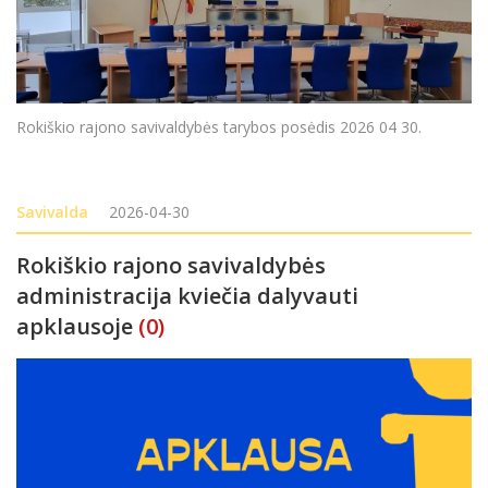
Rokiškio rajono savivaldybės tarybos posėdis 2026 04 30.
Savivalda
2026-04-30
Rokiškio rajono savivaldybės
administracija kviečia dalyvauti
apklausoje
(0)