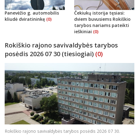
Panevėžio g. automobilis
Čekiukų istorija tęsiasi:
kliudė dviratininkę
(0)
dviem buvusiems Rokiškio
tarybos nariams pateikti
ieškiniai
(0)
Rokiškio rajono savivaldybės tarybos
posėdis 2026 07 30 (tiesiogiai)
(0)
Rokiškio rajono savivaldybės tarybos posėdis 2026 07 30.