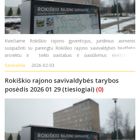
Kviečiame Rokiškio rajono gyventojus, juridinius asmenis
susipažinti su parengtu Rokiškio rajono savivaldybės biudžeto
projektu ir teikti pastabas ir pasiūlymus elektroniniu
paštu savivaldybe@rokiskis.lt arba raštu Rokiškio rajono
Savivalda
2026-02-03
savivaldybės merui
Rokiškio rajono savivaldybės tarybos
posėdis 2026 01 29 (tiesiogiai)
(0)