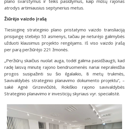
plano svarstymus ir teiks pasiūlymus, kaip mūsų rajonas
atrodys artimiausius septynerius metus.
Žiūrėjo vaizdo įrašą
Tiesioginę strateginio plano pristatymo vaizdo transliaciją
prisijungę stebėjo 53 asmenys, tačiau jie neturėjo galimybės
užduoti klausimus projekto rengėjams. Iš viso vaizdo įrašą
per parą peržiūrėjo 221 žmonės.
„Peržiūrų skaičius nuolat auga, todėl galima pasidžiaugti, kad
radę laisvą minutę rajono bendruomenės nariai nepraleidžia
progos susipažinti su šio ilgalaikio, 8 metų trukmės,
Savivaldybės strateginio planavimo dokumento projektu“, –
sakė Agnė Grizevičiūtė, Rokiškio rajono savivaldybės
Strateginio planavimo ir investicijų skyriaus vyr. specialistė.