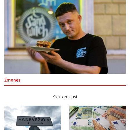
Žmonės
Skaitomiausi