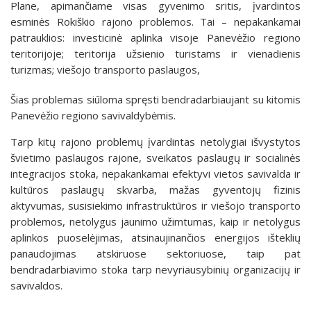
Plane, apimančiame visas gyvenimo sritis, įvardintos
esminės Rokiškio rajono problemos. Tai – nepakankamai
patrauklios: investicinė aplinka visoje Panevėžio regiono
teritorijoje; teritorija užsienio turistams ir vienadienis
turizmas; viešojo transporto paslaugos,
Šias problemas siūloma spręsti bendradarbiaujant su kitomis
Panevėžio regiono savivaldybėmis.
Tarp kitų rajono problemų įvardintas netolygiai išvystytos
švietimo paslaugos rajone, sveikatos paslaugų ir socialinės
integracijos stoka, nepakankamai efektyvi vietos savivalda ir
kultūros paslaugų skvarba, mažas gyventojų fizinis
aktyvumas, susisiekimo infrastruktūros ir viešojo transporto
problemos, netolygus jaunimo užimtumas, kaip ir netolygus
aplinkos puoselėjimas, atsinaujinančios energijos išteklių
panaudojimas atskiruose sektoriuose, taip pat
bendradarbiavimo stoka tarp nevyriausybinių organizacijų ir
savivaldos.