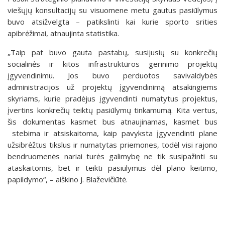
viešųjų konsultacijų su visuomene metu gautus pasiūlymus
buvo atsižvelgta – patikslinti kai kurie sporto srities
apibrėžimai, atnaujinta statistika.
„Taip pat buvo gauta pastabų, susijusių su konkrečių
socialinės ir kitos infrastruktūros gerinimo projektų
įgyvendinimu. Jos buvo perduotos savivaldybės
administracijos už projektų įgyvendinimą atsakingiems
skyriams, kurie pradėjus įgyvendinti numatytus projektus,
įvertins konkrečių teiktų pasiūlymų tinkamumą. Kita vertus,
šis dokumentas kasmet bus atnaujinamas, kasmet bus
stebima ir atsiskaitoma, kaip pavyksta įgyvendinti plane
užsibrėžtus tikslus ir numatytas priemones, todėl visi rajono
bendruomenės nariai turės galimybę ne tik susipažinti su
ataskaitomis, bet ir teikti pasiūlymus dėl plano keitimo,
papildymo“, – aiškino J. Blaževičiūtė.