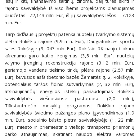
lėšų ir kitų finansavimo šaltinių, žinoma, dalį turės skirti ir
rajono savivaldybė. Iš viso šiems projektams planuojamas
biudžetas –72,143 mln. Eur, iš jų savivaldybės lėšos – 7,123
mln. Eur.
Tarp didžiausių projektų patenka nuotekų tvarkymo sistemų
plėtra Rokiškio rajone (9,9 mln. Eur), Daugiafunkcės sporto
salės Rokiškyje (9, 043 mln. Eur), Rokiškio RK naujo biokuru
kūrenamo garo katilo įrengimas (3,5 mln. Eur), nuotekų
valymo įrenginių rekonstrukcija rajone (3,12 mln. Eur),
geriamojo vandens tiekimo tinklų plėtra rajone (2,57 mln.
Eur), buvusios asfaltbetonio bazės Žemaitės g. 2, Rokiškyje,
potencialaus taršos židinio sutvarkymas (2, 32 mln. Eur),
atsinaujinančių energijos išteklių panaudojimas Rokiškio
savivaldybės viešuosiuose pastatuose (2,0 mln.),
Tūkstantmečio mokyklų programos Rokiškio rajono
savivaldybės švietimo pažangos plano įgyvendinimas (1,9
mln. Eur), socialinio būsto plėtra savivaldybėje (1, 22 mln.
Eur), miesto ir priemiestinio viešojo transporto priemonių
parko atnaujinimas, skatinant naudoti elektra varomas