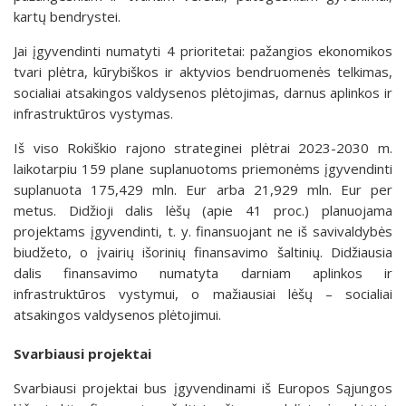
kartų bendrystei.
Jai įgyvendinti numatyti 4 prioritetai: pažangios ekonomikos
tvari plėtra, kūrybiškos ir aktyvios bendruomenės telkimas,
socialiai atsakingos valdysenos plėtojimas, darnus aplinkos ir
infrastruktūros vystymas.
Iš viso Rokiškio rajono strateginei plėtrai 2023-2030 m.
laikotarpiu 159 plane suplanuotoms priemonėms įgyvendinti
suplanuota 175,429 mln. Eur arba 21,929 mln. Eur per
metus. Didžioji dalis lėšų (apie 41 proc.) planuojama
projektams įgyvendinti, t. y. finansuojant ne iš savivaldybės
biudžeto, o įvairių išorinių finansavimo šaltinių. Didžiausia
dalis finansavimo numatyta darniam aplinkos ir
infrastruktūros vystymui, o mažiausiai lėšų – socialiai
atsakingos valdysenos plėtojimui.
Svarbiausi projektai
Svarbiausi projektai bus įgyvendinami iš Europos Sąjungos