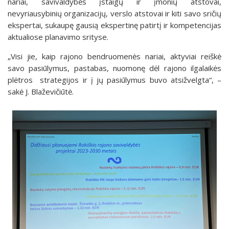
nariai, savivaldybės įstaigų ir įmonių atstovai,
nevyriausybinių organizacijų, verslo atstovai ir kiti savo sričių
ekspertai, sukaupę gausią ekspertinę patirtį ir kompetencijas
aktualiose planavimo srityse.
„Visi jie, kaip rajono bendruomenės nariai, aktyviai reiškė
savo pasiūlymus, pastabas, nuomonę dėl rajono ilgalaikės
plėtros strategijos ir į jų pasiūlymus buvo atsižvelgta“, –
sakė J. Blaževičiūtė.