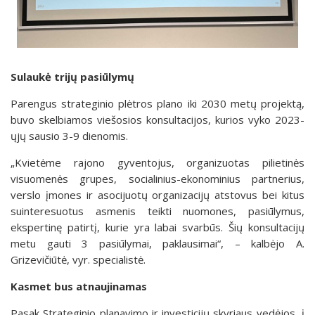
Sulaukė trijų pasiūlymų
Parengus strateginio plėtros plano iki 2030 metų projektą,
buvo skelbiamos viešosios konsultacijos, kurios vyko 2023-
ųjų sausio 3-9 dienomis.
„Kvietėme rajono gyventojus, organizuotas pilietinės
visuomenės grupes, socialinius-ekonominius partnerius,
verslo įmones ir asocijuotų organizacijų atstovus bei kitus
suinteresuotus asmenis teikti nuomones, pasiūlymus,
ekspertinę patirtį, kurie yra labai svarbūs. Šių konsultacijų
metu gauti 3 pasiūlymai, paklausimai“, – kalbėjo A.
Grizevičiūtė, vyr. specialistė.
Kasmet bus atnaujinamas
Pasak Strateginio planavimo ir investicijų skyriaus vedėjos, į