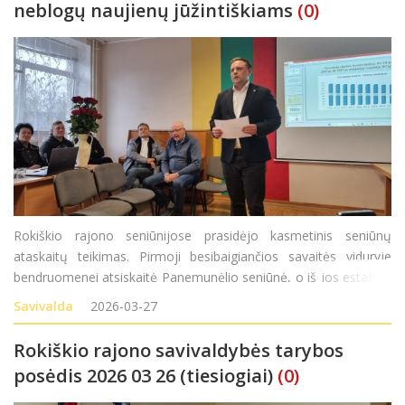
neblogų naujienų jūžintiškiams
(0)
Rokiškio rajono seniūnijose prasidėjo kasmetinis seniūnų
ataskaitų teikimas. Pirmoji besibaigiančios savaitės viduryje
bendruomenei atsiskaitė Panemunėlio seniūnė, o iš jos estafetę
perėmė Jūžintų seniūnas Vytautas Stakys, ketvirtadienį
Savivalda
2026-03-27
gyventojus pakvietęs susitikti seniūnijos salytėj
Rokiškio rajono savivaldybės tarybos
posėdis 2026 03 26 (tiesiogiai)
(0)