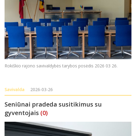
Rokiškio rajono savivaldybės tarybos posėdis 2026 03 26.
Savivalda
2026-03-26
Seniūnai pradeda susitikimus su
gyventojais
(0)