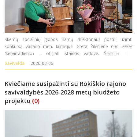
Skemų socialinių globos namų direktoriaus postui užimti
konkursą vasario mėn. laimėjusi Greta Žilėnienė nuo vakar
(ketvirtadienio) – oficiali įstaigos vadovė. Šiandien tiek
kolektyvas, tiek rajono vadovai ir Seimo narys susibūrė
Savivalda
2026-03-06
pasveikinti naujosios vadovės ir, be abejo, palinkėti stip
Kviečiame susipažinti su Rokiškio rajono
savivaldybės 2026-2028 metų biudžeto
projektu
(0)