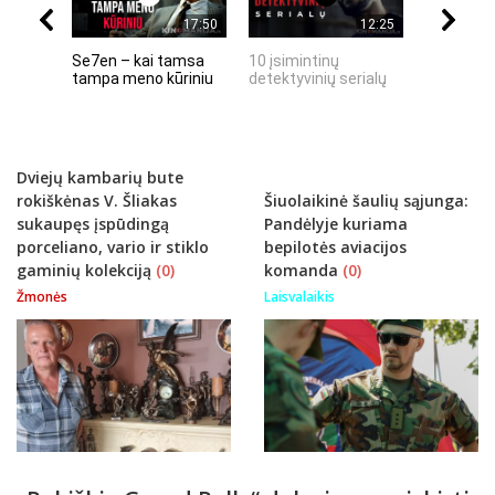
17:50
12:25
Se7en – kai tamsa
10 įsimintinų
10 įtempt
tampa meno kūriniu
detektyvinių serialų
stingdanč
istorijų
Dviejų kambarių bute
rokiškėnas V. Šliakas
Šiuolaikinė šaulių sąjunga:
sukaupęs įspūdingą
Pandėlyje kuriama
porceliano, vario ir stiklo
bepilotės aviacijos
gaminių kolekciją
(0)
komanda
(0)
Žmonės
Laisvalaikis