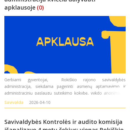
apklausoje
(0)
Gerbiami gyventojai, Rokiškio rajono savivaldybės
administracija, siekdama pagerinti asmenų aptarnavimo ir
administracinių paslaugų suteikimo kokybę, vykdo anonimines
asmenų apklausas. Kviečiame pareikšti savo nuomonę užpildant
Savivalda
2026-04-10
anketas internete, tiesiogiai atvykus į Roki&s
Savivaldybės Kontrolės ir audito komisija
išanalizavo 4 metų čekius: vienas Rokiškio