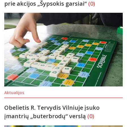
prie akcijos „Šypsokis garsiai“
(0)
Aktualijos
Obelietis R. Tervydis Vilniuje įsuko
įmantrių „buterbrodų“ verslą
(0)