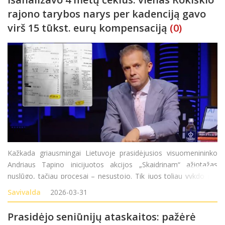
rajono tarybos narys per kadenciją gavo
virš 15 tūkst. eurų kompensaciją
(0)
Kažkada griausmingai Lietuvoje prasidėjusios visuomenininko
Andriaus Tapino inicijuotos akcijos „Skaidrinam“ ažiotažas
nuslūgo, tačiau procesai – nesustojo. Tik juos toliau vykdo jau
nebe žurnalisto komanda, o – teisėsaugos pareigūnai. Pastarieji
Savivalda
2026-03-31
iš esmės domėjosi ir R
Prasidėjo seniūnijų ataskaitos: pažėrė