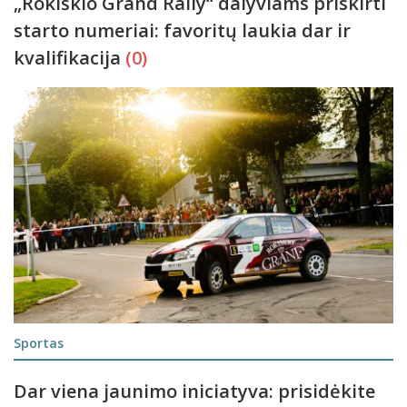
„Rokiškio Grand Rally“ dalyviams priskirti
starto numeriai: favoritų laukia dar ir
kvalifikacija
(0)
Sportas
Dar viena jaunimo iniciatyva: prisidėkite