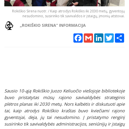
Rokiškio Sirena nuotr. / Kaip atrodys Rokiškis iki 2030 metų, gyventojų
nesudomino, susirinko tik savivaldos ir įstaigų, įmonių atstovai.
„ROKIŠKIO SIRENA“ INFORMACIJA
Facebook
Gmail
LinkedIn
Twitter
Sh
Sausio 10-ąją Rokiškio Juozo Keliuočio viešojoje bibliotekoje
buvo pristatytas mūsų rajono savivaldybės strateginis
plėtros planas iki 2030 metų. Nors kalbėtis ir diskutuoti apie
tai, kaip atrodys Rokiškio kraštas buvo kviečiami rajono
gyventojai, deja, jų tai nesudomino. Į pristatymo renginį
susirinko tik savivaldybės administracijos, seniūnijų ir įstaigų