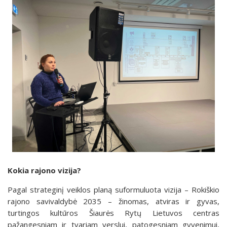
Kokia rajono vizija?
Pagal strateginį veiklos planą suformuluota vizija – Rokiškio
rajono savivaldybė 2035 – žinomas, atviras ir gyvas,
turtingos kultūros Šiaurės Rytų Lietuvos centras
pažangesniam ir tvariam verslui, patogesniam gyvenimui,