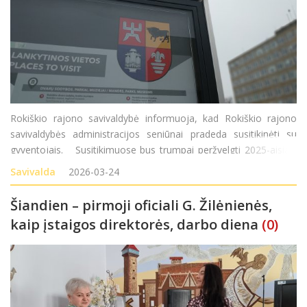
Rokiškio rajono savivaldybė informuoja, kad Rokiškio rajono
savivaldybės administracijos seniūnai pradeda susitikinėti su
gyventojais. Susitikimuose bus trumpai peržvelgti 2025-aisiais
atlikti darbai ir aptariami 2026-ųjų planai, išklausomi gyventojų
Savivalda
2026-03-24
lūkesčiai. Susitiki
Šiandien – pirmoji oficiali G. Žilėnienės,
kaip įstaigos direktorės, darbo diena
(0)