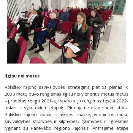
Ilgiau nei metus
Rokiškio rajono savivaldybės strateginis plėtros planas iki
2030 metų buvo rengiamas ilgiau nei vienerius metus metus
– pradėtas rengti 2021-ųjį spalio ir jo rengimas tęsėsi 2022-
aisiais, ir vyko dviem etapais. Pirmajame etape buvo atlikta
Rokiškio rajono vidaus ir išorės analizė, įvardintos mūsų
savivaldybės stiprybės ir silpnybės, galimybės ir grėsmės
lyginant su Panevėžio regiono rajonais. Antrajame etape