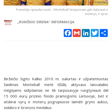
Pranešėjo spaudai nuotr. / Monteball čempionate gali dalyvauti ir
moterys, ir vyrai.
„ROKIŠKIO SIRENA“ INFORMACIJA
Facebook
Gmail
LinkedIn
Twitter
Sh
Biržiečio Sigito Kalkio 2010 m. sukurtas ir užpatentuotas
žaidimas Monteball metė iššūkį aktyvaus laisvalaikio
mėgėjams siūlydamas ne tik tarpusavyje rungtyniauti dėl
15 000 eurų prizinio fondo pramogoms Lietuvoje, bet ir
atskirai vyrų ir moterų pogrupiuose laimėti gryno aukso,
sidabro ir bronzos medalius.