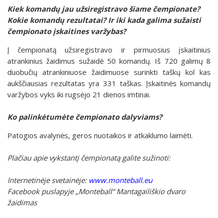
Kiek komandų jau užsiregistravo šiame čempionate?
Kokie komandų rezultatai? Ir iki kada galima sužaisti
čempionato įskaitines varžybas?
Į čempionatą užsiregistravo ir pirmuosius įskaitinius
atrankinius žaidimus sužaidė 50 komandų. Iš 720 galimų 8
duobučių atrankiniuose žaidimuose surinkti taškų kol kas
aukščiausias rezultatas yra 331 taškas. Įskaitinės komandų
varžybos vyks iki rugsėjo 21 dienos imtinai.
Ko palinkėtumėte čempionato dalyviams?
Patogios avalynės, geros nuotaikos ir atkaklumo laimėti.
Plačiau apie vykstantį čempionatą galite sužinoti:
Internetinėje svetainėje:
www.monteball.eu
Facebook puslapyje „Monteball“ Mantagailiškio dvaro
žaidimas