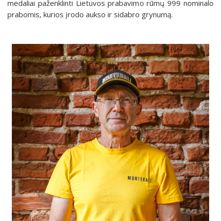
medaliai paženklinti Lietuvos prabavimo rūmų 999 nominalo
prabomis, kurios įrodo aukso ir sidabro grynumą.