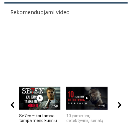
Rekomenduojami video
17:50
12:25
Se7en – kai tamsa
10 įsimintinų
10 įtempt
tampa meno kūriniu
detektyvinių serialų
stingdanč
istorijų