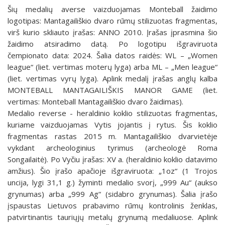
Šių medalių averse vaizduojamas Monteball žaidimo
logotipas: Mantagailiškio dvaro rūmų stilizuotas fragmentas,
virš kurio skliauto įrašas: ANNO 2010. Įrašas įprasmina šio
žaidimo atsiradimo datą. Po logotipu išgraviruota
čempionato data: 2024. Šalia datos raidės: WL – „Women
league“ (liet. vertimas moterų lyga) arba ML – „Men league“
(liet. vertimas vyrų lyga). Aplink medalį įrašas anglų kalba
MONTEBALL MANTAGAILIŠKIS MANOR GAME (liet.
vertimas: Monteball Mantagailiškio dvaro žaidimas).
Medalio reverse - heraldinio koklio stilizuotas fragmentas,
kuriame vaizduojamas Vytis jojantis į rytus. Šis koklio
fragmentas rastas 2015 m. Mantagailiškio dvarvietėje
vykdant archeologinius tyrimus (archeologė Roma
Songailaitė). Po Vyčiu įrašas: XV a. (heraldinio koklio datavimo
amžius). Šio įrašo apačioje išgraviruota: „1oz“ (1 Trojos
uncija, lygi 31,1 g.) žyminti medalio svorį, „999 Au“ (aukso
grynumas) arba „999 Ag“ (sidabro grynumas). Šalia įrašo
įspaustas Lietuvos prabavimo rūmų kontrolinis ženklas,
patvirtinantis tauriųjų metalų grynumą medaliuose. Aplink