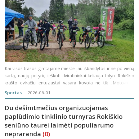
Kai visos trasos gimtajame mieste jau išbandytos ir ne po vieną
kartą, naujų potyrių ieškoti dviratininkai keliauja tolyn. Rokiškio
krašto dviračių entuziastai vasarą kovoja ne tik „Moto-roki“
trasoje vykstančiose „Biorinos“ ir „Sėlijos&ldquo
Sportas
2026-06-01
Du dešimtmečius organizuojamas
paplūdimio tinklinio turnyras Rokiškio
seniūno taurei laimėti populiarumo
nepraranda
(0)