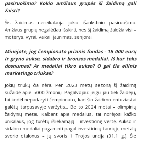
pasiruošimo? Kokio amžiaus grupės šį žaidimą gali
žaisti?
Šis žaidimas nereikalauja jokio išankstinio pasiruošimo.
Amžiaus grupių negalėčiau išskirti, nes šį žaidimą žaidžia visi –
moterys, vyrai, vaikai, jaunimas, senjorai.
Minėjote, jog čempionato prizinis fondas - 15 000 eurų
ir gryno aukso, sidabro ir bronzos medaliai. Iš kur toks
dosnumas? Ar medaliai tikro aukso? O gal čia eilinis
marketingo triukas?
Jokių triukų čia nėra. Per 2023 metų sezoną šį žaidimą
sužaidė apie 5000 žmonių. Pagalvojau: jeigu jau tiek žaidėjų,
tai kodėl nepadaryti čempionato, kad šio žaidimo entuziastai
galėtų tarpusavyje varžytis... Be to 2024 metai – olimpinių
žaidynių metai. Kalbant apie medalius, tai norėjosi kažko
unikalaus, jog turėtų išliekamąją - investicinę vertę. Aukso ir
sidabro medaliai pagaminti pagal investicinių tauriųjų metalų
svorio etalonus – jų svoris 1 Trojos uncija (31,1 g.). Šie