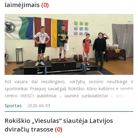
laimėjimais
(0)
Kol vasara dar neįsilingavo, varžybų sezono neužbaigė ir
sportininkai. Praėjusį savaitgalį Rokiškio Kūno kultūros ir sporto
centro (KKSC) auklėtiniai – jaunieji sunkiaatlečiai – dalyvavo
tarptautinėse Anykščių sunkiosios atletikos varžybose „Centro
Sportas
2026-06-03
taurė 2026“.
Rokiškio „Viesulas“ siautėja Latvijos
dviračių trasose
(0)