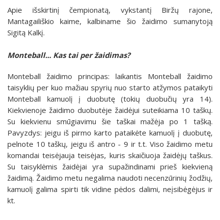
Apie išskirtinį čempionatą, vykstantį Biržų rajone,
Mantagailiškio kaime, kalbiname šio žaidimo sumanytoją
Sigitą Kalkį.
Monteball... Kas tai per žaidimas?
Monteball žaidimo principas: laikantis Monteball žaidimo
taisyklių per kuo mažiau spyrių nuo starto atžymos pataikyti
Monteball kamuolį į duobutę (tokių duobučių yra 14).
Kiekvienoje žaidimo duobutėje žaidėjui suteikiama 10 taškų.
Su kiekvienu smūgiavimu šie taškai mažėja po 1 tašką.
Pavyzdys: jeigu iš pirmo karto pataikėte kamuolį į duobutę,
pelnote 10 taškų, jeigu iš antro - 9 ir t.t. Viso žaidimo metu
komandai teisėjauja teisėjas, kuris skaičiuoja žaidėjų taškus.
Su taisyklėmis žaidėjai yra supažindinami prieš kiekvieną
žaidimą. Žaidimo metu negalima naudoti necenzūrinių žodžių,
kamuolį galima spirti tik vidine pėdos dalimi, neįsibėgėjus ir
kt.