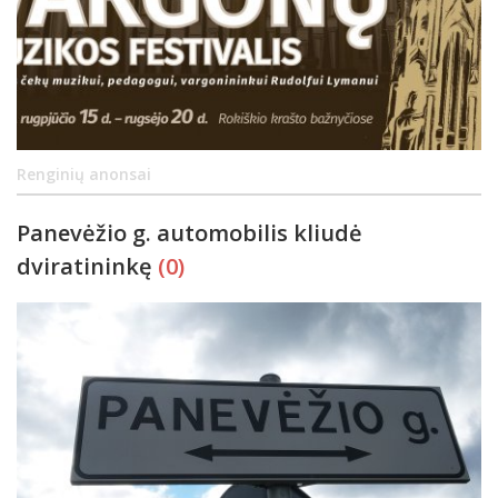
Renginių anonsai
Panevėžio g. automobilis kliudė
dviratininkę
(0)