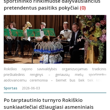
sportininko rinkimuose dalyvausiančius
pretendentus pasitiks pokyčiai
(0)
Rokiškio rajono savivaldybės organizuojamas tradicinis
prieškalėdinis renginys – geriausių metų sportininkų
apdovanojimų ceremonija – šiemet bus šiek tiek kitoks.
Praėjusią savaitę Rokiškio rajono tarybai tvirtinti buvo pateiktas
Sportas
2026-06-03
pakeistas apdovanojimų
Po tarptautinio turnyro Rokiškio
sunkiaatlečiai džiaugiasi asmeniniais