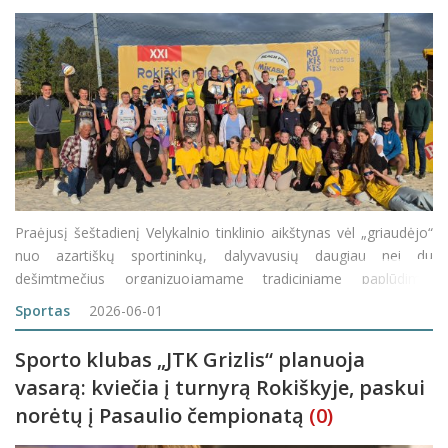
Praėjusį šeštadienį Velykalnio tinklinio aikštynas vėl „griaudėjo“
nuo azartiškų sportininkų, dalyvavusių daugiau nei du
dešimtmečius organizuojamame tradiciniame paplūdimio
tinklinio turnyre Rokiškio miesto seniūno taurei laimėti, šūksnių
Sportas
2026-06-01
Sporto klubas „JTK Grizlis“ planuoja
vasarą: kviečia į turnyrą Rokiškyje, paskui
norėtų į Pasaulio čempionatą
(0)