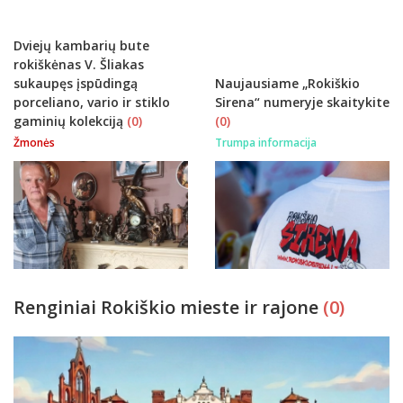
Dviejų kambarių bute
rokiškėnas V. Šliakas
sukaupęs įspūdingą
Naujausiame „Rokiškio
porceliano, vario ir stiklo
Sirena“ numeryje skaitykite
gaminių kolekciją
(0)
(0)
Žmonės
Trumpa informacija
Renginiai Rokiškio mieste ir rajone
(0)