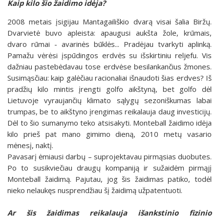
Kaip kilo šio žaidimo idėja?
2008 metais įsigijau Mantagailiškio dvarą visai šalia Biržų.
Dvarvietė buvo apleista: apaugusi aukšta žole, krūmais,
dvaro rūmai - avarinės būklės... Pradėjau tvarkyti aplinką.
Pamažu vėrėsi įspūdingos erdvės su išskirtiniu reljefu. Vis
dažniau pastebėdavau tose erdvėse besilankančius žmones.
Susimąsčiau: kaip galėčiau racionaliai išnaudoti šias erdves? Iš
pradžių kilo mintis įrengti golfo aikštyną, bet golfo dėl
Lietuvoje vyraujančių klimato sąlygų sezoniškumas labai
trumpas, be to aikštyno įrengimas reikalauja daug investicijų.
Dėl to šio sumanymo teko atsisakyti. Monteball žaidimo idėja
kilo prieš pat mano gimimo dieną, 2010 metų vasario
mėnesį, naktį.
Pavasarį ėmiausi darbų – suprojektavau pirmąsias duobutes.
Po to susikviečiau draugų kompaniją ir sužaidėm pirmąjį
Monteball žaidimą. Pajutau, jog šis žaidimas patiko, todėl
nieko nelaukęs nusprendžiau šį žaidimą užpatentuoti.
Ar šis žaidimas reikalauja išankstinio fizinio