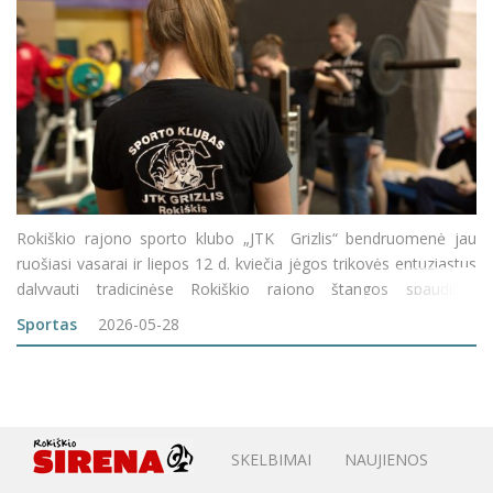
Rokiškio rajono sporto klubo „JTK Grizlis“ bendruomenė jau
ruošiasi vasarai ir liepos 12 d. kviečia jėgos trikovės entuziastus
dalyvauti tradicinėse Rokiškio rajono štangos spaudimo
varžybose. Iki renginio – dar daug laiko, tad susidomėjusieji tikr
Sportas
2026-05-28
SKELBIMAI
NAUJIENOS