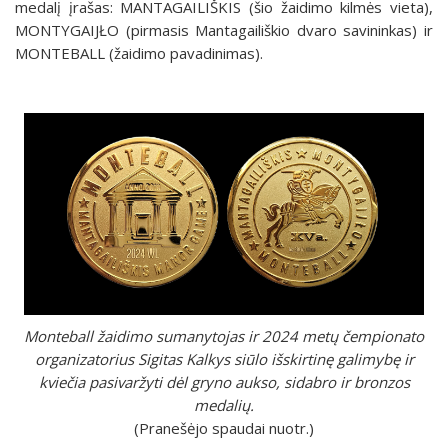
medalį įrašas: MANTAGAILIŠKIS (šio žaidimo kilmės vieta),
MONTYGAIJŁO (pirmasis Mantagailiškio dvaro savininkas) ir
MONTEBALL (žaidimo pavadinimas).
Monteball žaidimo sumanytojas ir 2024 metų čempionato
organizatorius Sigitas Kalkys siūlo išskirtinę galimybę ir
kviečia pasivaržyti dėl gryno aukso, sidabro ir bronzos
medalių.
(Pranešėjo spaudai nuotr.)