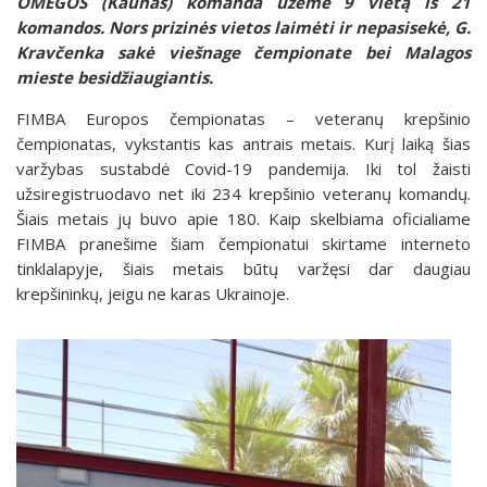
OMEGOS (Kaunas) komanda užėmė 9 vietą iš 21
komandos. Nors prizinės vietos laimėti ir nepasisekė, G.
Kravčenka sakė viešnage čempionate bei Malagos
mieste besidžiaugiantis.
FIMBA Europos čempionatas – veteranų krepšinio
čempionatas, vykstantis kas antrais metais. Kurį laiką šias
varžybas sustabdė Covid-19 pandemija. Iki tol žaisti
užsiregistruodavo net iki 234 krepšinio veteranų komandų.
Šiais metais jų buvo apie 180. Kaip skelbiama oficialiame
FIMBA pranešime šiam čempionatui skirtame interneto
tinklalapyje, šiais metais būtų varžęsi dar daugiau
krepšininkų, jeigu ne karas Ukrainoje.