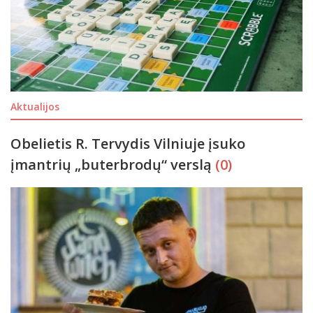
Aktualijos
Obelietis R. Tervydis Vilniuje įsuko
įmantrių „buterbrodų“ verslą
(0)