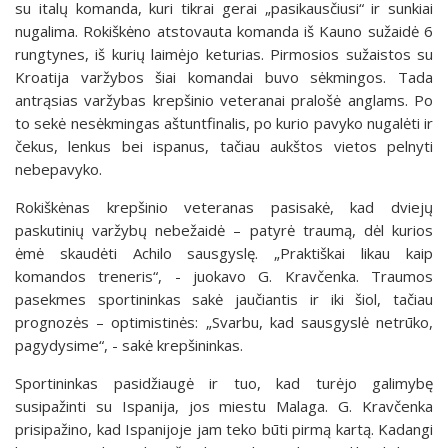
su italų komanda, kuri tikrai gerai „pasikausčiusi“ ir sunkiai
nugalima. Rokiškėno atstovauta komanda iš Kauno sužaidė 6
rungtynes, iš kurių laimėjo keturias. Pirmosios sužaistos su
Kroatija varžybos šiai komandai buvo sėkmingos. Tada
antrąsias varžybas krepšinio veteranai pralošė anglams. Po
to sekė nesėkmingas aštuntfinalis, po kurio pavyko nugalėti ir
čekus, lenkus bei ispanus, tačiau aukštos vietos pelnyti
nebepavyko.
Rokiškėnas krepšinio veteranas pasisakė, kad dviejų
paskutinių varžybų nebežaidė – patyrė traumą, dėl kurios
ėmė skaudėti Achilo sausgyslę. „Praktiškai likau kaip
komandos treneris“, - juokavo G. Kravčenka. Traumos
pasekmes sportininkas sakė jaučiantis ir iki šiol, tačiau
prognozės – optimistinės: „Svarbu, kad sausgyslė netrūko,
pagydysime“, - sakė krepšininkas.
Sportininkas pasidžiaugė ir tuo, kad turėjo galimybę
susipažinti su Ispanija, jos miestu Malaga. G. Kravčenka
prisipažino, kad Ispanijoje jam teko būti pirmą kartą. Kadangi