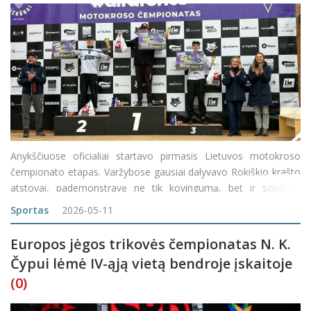
Anykščiuose oficialiai startavo pirmasis Lietuvos motokroso
čempionato etapas. Varžybose gausiai dalyvavo Rokiškio krašto
atstovai, pademonstravę ne tik kovingumą, bet ir solidžius
rezultatus įvairiose klasėse, nors startą apkartino jauniausio
Sportas
2026-05-11
komandos nario nesėkmė. Dram
Europos jėgos trikovės čempionatas N. K.
Čypui lėmė IV-ąją vietą bendroje įskaitoje
(0)