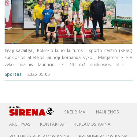
Ilgąjį savaitgalį Rokiškio kūno kultūros ir sporto centro (KKSC)
sunkiosios atletikos jaunoji komanda vyko į Marijampolę, kur
vyko finalinis Jaunučių (iki 13 m.) sunkiosios atletikos
čempionatas. Nuotaikos po varžybų – itin džiugios, nes į Rokiškį
Sportas
2026-05-05
sportininkai parvežė ne vieną me
SKELBIMAI
NAUJIENOS
ARCHYVAS
KONTAKTAI
REKLAMOS KAINA
POLITINĖS REKLAMOS KAINA
PRENUMERATOS KAINA