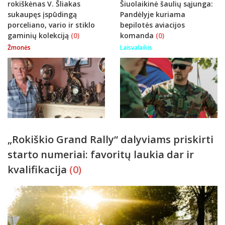
rokiškėnas V. Šliakas
Šiuolaikinė šaulių sąjunga:
sukaupęs įspūdingą
Pandėlyje kuriama
porceliano, vario ir stiklo
bepilotės aviacijos
gaminių kolekciją
(0)
komanda
(0)
Žmonės
Laisvalaikis
„Rokiškio Grand Rally“ dalyviams priskirti
starto numeriai: favoritų laukia dar ir
kvalifikacija
(0)