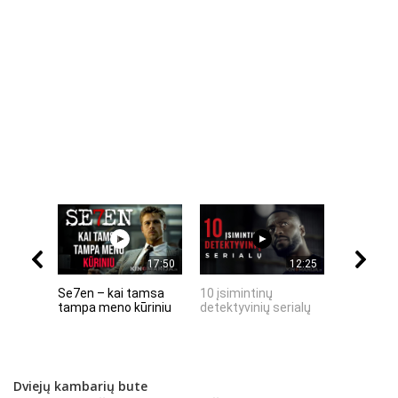
17:50
12:25
Se7en – kai tamsa
10 įsimintinų
10 įtempt
tampa meno kūriniu
detektyvinių serialų
stingdanč
istorijų
Dviejų kambarių bute