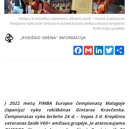
Gintaro Kravčenkos asmeninio albumo nuotr. / Kaune esančiuose
Krepšinio namuose Gintarui Kravčenkai buvo įteikta Lietuvos krepšinio
federacijos padėka
„ROKIŠKIO SIRENA“ INFORMACIJA
Facebook
Gmail
LinkedIn
Twitter
Sh
Į 2022 metų FIMBA Europos čempionatą Malagoje
(Ispanija) vyko rokiškėnas Gintaras Kravčenka.
Čempionatas vyko birželio 24 d. – liepos 3 d. Krepšinio
veteranas žaidė V60+ amžiaus grupėje. Jo atstovaujama