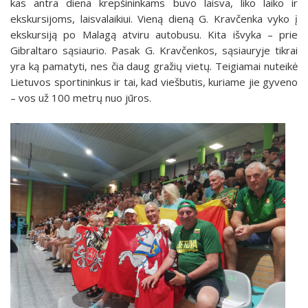
kas antra diena krepšininkams buvo laisva, liko laiko ir
ekskursijoms, laisvalaikiui. Vieną dieną G. Kravčenka vyko į
ekskursiją po Malagą atviru autobusu. Kita išvyka – prie
Gibraltaro sąsiaurio. Pasak G. Kravčenkos, sąsiauryje tikrai
yra ką pamatyti, nes čia daug gražių vietų. Teigiamai nuteikė
Lietuvos sportininkus ir tai, kad viešbutis, kuriame jie gyveno
– vos už 100 metrų nuo jūros.