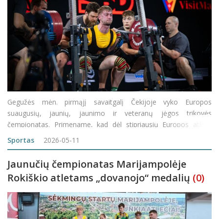
Gegužės mėn. pirmąjį savaitgalį Čekijoje vyko Europos
suaugusių, jaunių, jaunimo ir veteranų jėgos trikovės
čempionatas. Primename, kad dėl stipriausių Europos atletų
titulo kovojo keturi Rokiškio atletinės gimnastikos klubo „JTK
Sportas
2026-05-11
Grizlis“ sportininkai ir du iš jų: Airidas M
Jaunučių čempionatas Marijampolėje
Rokiškio atletams „dovanojo“ medalių
(0)