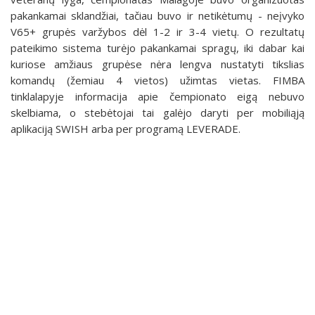
pakankamai sklandžiai, tačiau buvo ir netikėtumų - neįvyko
V65+ grupės varžybos dėl 1-2 ir 3-4 vietų. O rezultatų
pateikimo sistema turėjo pakankamai spragų, iki dabar kai
kuriose amžiaus grupėse nėra lengva nustatyti tikslias
komandų (žemiau 4 vietos) užimtas vietas. FIMBA
tinklalapyje informacija apie čempionato eigą nebuvo
skelbiama, o stebėtojai tai galėjo daryti per mobiliąją
aplikaciją SWISH arba per programą LEVERADE.