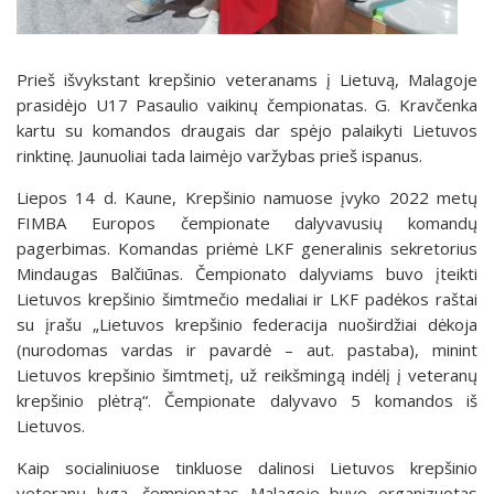
Prieš išvykstant krepšinio veteranams į Lietuvą, Malagoje
prasidėjo U17 Pasaulio vaikinų čempionatas. G. Kravčenka
kartu su komandos draugais dar spėjo palaikyti Lietuvos
rinktinę. Jaunuoliai tada laimėjo varžybas prieš ispanus.
Liepos 14 d. Kaune, Krepšinio namuose įvyko 2022 metų
FIMBA Europos čempionate dalyvavusių komandų
pagerbimas. Komandas priėmė LKF generalinis sekretorius
Mindaugas Balčiūnas. Čempionato dalyviams buvo įteikti
Lietuvos krepšinio šimtmečio medaliai ir LKF padėkos raštai
su įrašu „Lietuvos krepšinio federacija nuoširdžiai dėkoja
(nurodomas vardas ir pavardė – aut. pastaba), minint
Lietuvos krepšinio šimtmetį, už reikšmingą indėlį į veteranų
krepšinio plėtrą“. Čempionate dalyvavo 5 komandos iš
Lietuvos.
Kaip socialiniuose tinkluose dalinosi Lietuvos krepšinio
veteranų lyga, čempionatas Malagoje buvo organizuotas