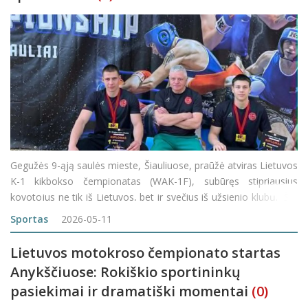
Gegužės 9-ąją saulės mieste, Šiauliuose, praūžė atviras Lietuvos
K-1 kikbokso čempionatas (WAK-1F), subūręs stipriausius
kovotojus ne tik iš Lietuvos, bet ir svečius iš užsienio klubų. Šių
metų pirmenybės išsiskyrė savo geografija – ringe dėl geriausių
Sportas
2026-05-11
Lietuvos motokroso čempionato startas
Anykščiuose: Rokiškio sportininkų
pasiekimai ir dramatiški momentai
(0)