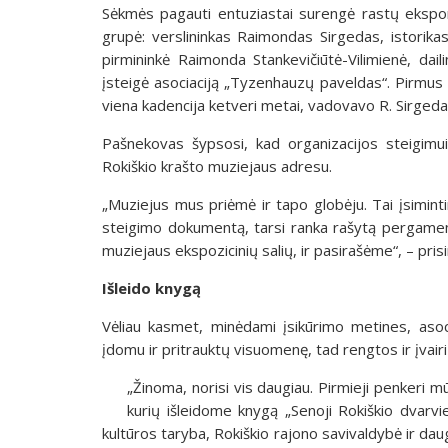
Sėkmės pagauti entuziastai surengė rastų ekspon
grupė: verslininkas Raimondas Sirgedas, istorika
pirmininkė Raimonda Stankevičiūtė-Vilimienė, dailin
įsteigė asociaciją „Tyzenhauzų paveldas“. Pirmus
viena kadencija ketveri metai, vadovavo R. Sirgeda
Pašnekovas šypsosi, kad organizacijos steigimui
Rokiškio krašto muziejaus adresu.
„Muziejus mus priėmė ir tapo globėju. Tai įsimintin
steigimo dokumentą, tarsi ranka rašytą pergament
muziejaus ekspozicinių salių, ir pasirašėme“, – prisi
Išleido knygą
Vėliau kasmet, minėdami įsikūrimo metines, asoc
įdomu ir pritrauktų visuomenę, tad rengtos ir įvair
„Žinoma, norisi vis daugiau. Pirmieji penkeri 
kurių išleidome knygą „Senoji Rokiškio dvarvi
kultūros taryba, Rokiškio rajono savivaldybė ir daug 