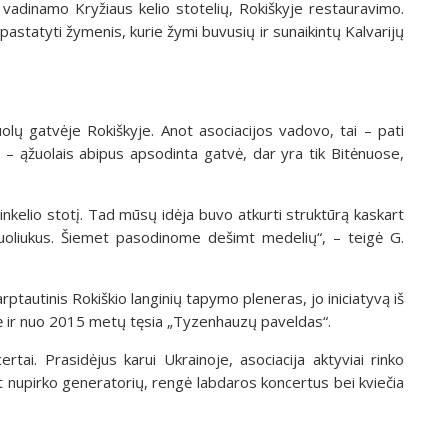
ių, vadinamo Kryžiaus kelio stotelių, Rokiškyje restauravimo.
astatyti žymenis, kurie žymi buvusių ir sunaikintų Kalvarijų
olų gatvėje Rokiškyje. Anot asociacijos vadovo, tai – pati
 – ąžuolais abipus apsodinta gatvė, dar yra tik Bitėnuose,
inkelio stotį. Tad mūsų idėja buvo atkurti struktūrą kaskart
uoliukus. Šiemet pasodinome dešimt medelių“, – teigė G.
arptautinis Rokiškio langinių tapymo pleneras, jo iniciatyvą iš
ė ir nuo 2015 metų tęsia „Tyzenhauzų paveldas“.
ai. Prasidėjus karui Ukrainoje, asociacija aktyviai rinko
 pat nupirko generatorių, rengė labdaros koncertus bei kviečia