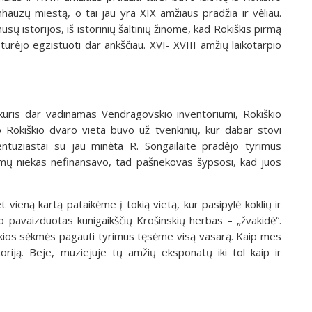
nhauzų miestą, o tai jau yra XIX amžiaus pradžia ir vėliau.
ų istorijos, iš istorinių šaltinių žinome, kad Rokiškis pirmą
urėjo egzistuoti dar ankščiau. XVI- XVIII amžių laikotarpio
kuris dar vadinamas Vendragovskio inventoriumi, Rokiškio
jo Rokiškio dvaro vieta buvo už tvenkinių, kur dabar stovi
tuziastai su jau minėta R. Songailaite pradėjo tyrimus
imų niekas nefinansavo, tad pašnekovas šypsosi, kad juos
 vieną kartą pataikėme į tokią vietą, kur pasipylė koklių ir
 pavaizduotas kunigaikščių Krošinskių herbas – „žvakidė“.
okios sėkmės pagauti tyrimus tęsėme visą vasarą. Kaip mes
iją. Beje, muziejuje tų amžių eksponatų iki tol kaip ir