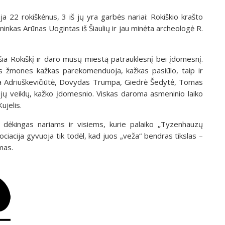
a 22 rokiškėnus, 3 iš jų yra garbės nariai: Rokiškio krašto
ninkas Arūnas Uogintas iš Šiaulių ir jau minėta archeologė R.
šia Rokiškį ir daro mūsų miestą patrauklesnį bei įdomesnį.
us žmones kažkas parekomenduoja, kažkas pasiūlo, taip ir
sta Adriuškevičiūtė, Dovydas Trumpa, Giedrė Šedytė, Tomas
ujų veiklų, kažko įdomesnio. Viskas daroma asmeninio laiko
ujelis.
dėkingas nariams ir visiems, kurie palaiko „Tyzenhauzų
ciacija gyvuoja tik todėl, kad juos „veža“ bendras tikslas –
mas.