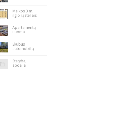
Nepriklausomy
bės aikštėje
Malkos 3 m.
ilgio rąsteliais
Apartamentų
nuoma
Rokiškyje
Skubus
automobilių
supirkimas
Statyba,
apdaila