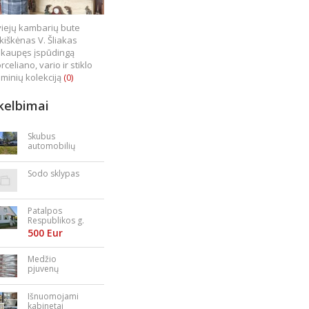
iejų kambarių bute
kiškėnas V. Šliakas
kaupęs įspūdingą
rceliano, vario ir stiklo
minių kolekciją
(0)
kelbimai
Skubus
automobilių
supirkimas
Sodo sklypas
Patalpos
Respublikos g.
23
500 Eur
Medžio
pjuvenų
granulės,
briketai
Išnuomojami
kabinetai