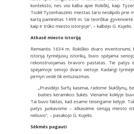
konteksto, nes visi kalba apie Rokiškį, kaip Tyze
Todėl Tyzenhauzinis miestas tarsi nesilipdo prie mūs
kartą paminėtas 1499 m. tai teoriškai gyvenvietė t
kaip ir trūko miesto istorijoje“, – kalbėjo G. Kujelis.
Atkasė miesto istoriją
Remiantis 1634 m. Rokiškio dvaro inventoriumi, 
istoriją tyrinėjusių istorikų, buvo spėjama seno
rekonstruojamas bravoro pastatas. Tie patys en
spėjamoje senojo dvaro vietoje. Kadangi tyrinėj
pirmyn vedė tik entuziazmas.
„Prasidėjo šurfų kasimai, radome šiukšlynų, bet
buities keramikos šukės. Viename koklyje buvo
Tai buvo faktas, kad esame teisingame kelyje. T
patys juokavome – atkasėme senąją miesto istor
nebuvo“, – pasakojo G. Kujelis.
Sėkmės pagauti