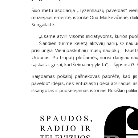
Šiuo metu asociacija „Tyzenhauzų paveldas“ vienij
muziejaus emeritė, istorikė Ona Mackevičienė, daili
Songailaitė.
„Esame atviri visoms iniciatyvoms, kurios puo
Šiandien turime keletą aktyvių narių. O nauj
prisijungia. Vieni paskutinių mūsų naujokų – Fau
Urbonas. Po truputį plečiamės, norisi daugiau na
sąskaita, gerai, kad šeima nepyksta“, – šypsosi G. K
Baigdamas pokalbį pašnekovas pabrėžė, kad jis 
paveldo“ idėjas, nes entuziastų dėka atsiradusi aso
išsaugotas ir puoselėjamas istorinis Rokiškio paliki