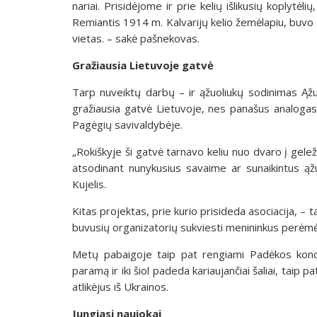
nariai. Prisidėjome ir prie kelių išlikusių koplytėl
Remiantis 1914 m. Kalvarijų kelio žemėlapiu, buvo p
vietas. – sakė pašnekovas.
Gražiausia Lietuvoje gatvė
Tarp nuveiktų darbų – ir ąžuoliukų sodinimas Ąžu
gražiausia gatvė Lietuvoje, nes panašus analogas
Pagėgių savivaldybėje.
„Rokiškyje ši gatvė tarnavo keliu nuo dvaro į gelež
atsodinant nunykusius savaime ar sunaikintus ąž
Kujelis.
Kitas projektas, prie kurio prisideda asociacija, – t
buvusių organizatorių sukviesti menininkus perėm
Metų pabaigoje taip pat rengiami Padėkos koncert
paramą ir iki šiol padeda kariaujančiai šaliai, taip
atlikėjus iš Ukrainos.
Jungiasi naujokai