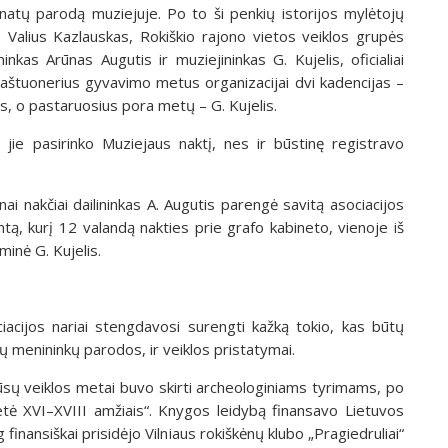
atų parodą muziejuje. Po to ši penkių istorijos mylėtojų
s Valius Kazlauskas, Rokiškio rajono vietos veiklos grupės
inkas Arūnas Augutis ir muziejininkas G. Kujelis, oficialiai
 aštuonerius gyvavimo metus organizacijai dvi kadencijas –
s, o pastaruosius pora metų – G. Kujelis.
 jie pasirinko Muziejaus naktį, nes ir būstinę registravo
ai nakčiai dailininkas A. Augutis parengė savitą asociacijos
ą, kurį 12 valandą nakties prie grafo kabineto, vienoje iš
minė G. Kujelis.
iacijos nariai stengdavosi surengti kažką tokio, kas būtų
ių menininkų parodos, ir veiklos pristatymai.
mūsų veiklos metai buvo skirti archeologiniams tyrimams, po
etė XVI–XVIII amžiais“. Knygos leidybą finansavo Lietuvos
finansiškai prisidėjo Vilniaus rokiškėnų klubo „Pragiedruliai“