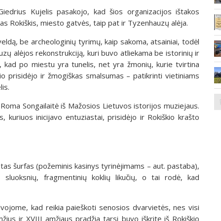
iedrius Kujelis pasakojo, kad šios organizacijos ištakos
s Rokiškis, miesto gatvės, taip pat ir Tyzenhauzų alėja.
veldą, be archeologinių tyrimų, kaip sakoma, atsainiai, todėl
 alėjos rekonstrukciją, kuri buvo atliekama be istorinių ir
, kad po miestu yra tunelis, net yra žmonių, kurie tvirtina
 prisidėjo ir žmogiškas smalsumas – patikrinti vietiniams
is.
 Roma Songailaitė iš Mažosios Lietuvos istorijos muziejaus.
, kuriuos inicijavo entuziastai, prisidėjo ir Rokiškio krašto
stas šurfas (požeminis kasinys tyrinėjimams – aut. pastaba),
sluoksnių, fragmentinių koklių likučių, o tai rodė, kad
ojome, kad reikia paieškoti senosios dvarvietės, nes visi
žius ir XVIII amžiaus pradžia tarsi buvo iškritę iš Rokiškio