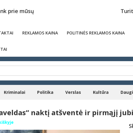
unk prie mūsų
Turi
AKTAI
REKLAMOS KAINA
POLITINĖS REKLAMOS KAINA
TAI
Kriminalai
Politika
Verslas
Kultūra
Daug
eldas“ naktį atšventė ir pirmąjį jubil
kiškyje
S