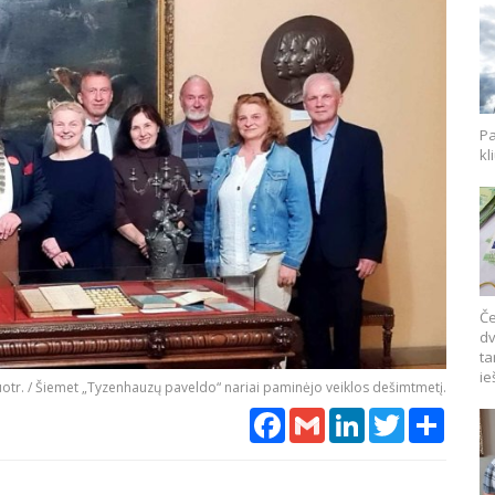
Pa
kl
Če
dv
ta
ie
uotr. / Šiemet „Tyzenhauzų paveldo“ nariai paminėjo veiklos dešimtmetį.
Facebook
Gmail
LinkedIn
Twitter
Share