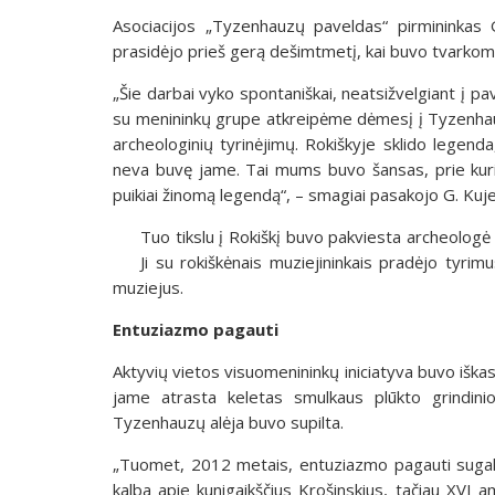
Asociacijos „Tyzenhauzų paveldas“ pirmininkas G
prasidėjo prieš gerą dešimtmetį, kai buvo tvarkoma
„Šie darbai vyko spontaniškai, neatsižvelgiant į pa
su menininkų grupe atkreipėme dėmesį į Tyzenhauzų
archeologinių tyrinėjimų. Rokiškyje sklido legenda
neva buvę jame. Tai mums buvo šansas, prie kurio
puikiai žinomą legendą“, – smagiai pasakojo G. Kujel
Tuo tikslu į Rokiškį buvo pakviesta archeologė
Ji su rokiškėnais muziejininkais pradėjo tyrimus
muziejus.
Entuziazmo pagauti
Aktyvių vietos visuomenininkų iniciatyva buvo iška
jame atrasta keletas smulkaus plūkto grindinio 
Tyzenhauzų alėja buvo supilta.
„Tuomet, 2012 metais, entuziazmo pagauti sugalv
kalba apie kunigaikščius Krošinskius, tačiau XVI am