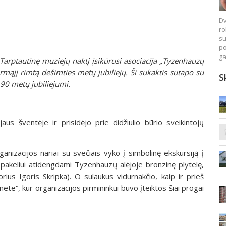
Dv
ro
su
po
ga
Tarptautinę muziejų naktį įsikūrusi asociacija „Tyzenhauzų
rmąjį rimtą dešimties metų jubiliejų. Ši sukaktis sutapo su
S
 90 metų jubiliejumi.
us šventėje ir prisidėjo prie didžiulio būrio sveikintojų
nizacijos nariai su svečiais vyko į simbolinę ekskursiją į
 pakeliui atidengdami Tyzenhauzų alėjoje bronzinę plytelę,
rius Igoris Skripka). O sulaukus vidurnakčio, kaip ir prieš
ete“, kur organizacijos pirmininkui buvo įteiktos šiai progai