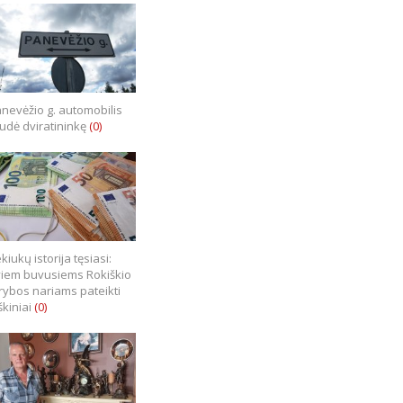
nevėžio g. automobilis
iudė dviratininkę
(0)
kiukų istorija tęsiasi:
iem buvusiems Rokiškio
rybos nariams pateikti
škiniai
(0)