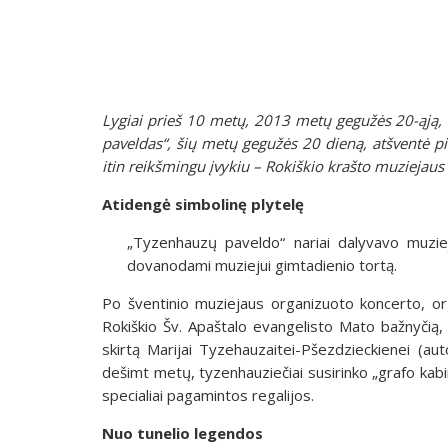
Lygiai prieš 10 metų, 2013 metų gegužės 20-ąją, 
paveldas“, šių metų gegužės 20 dieną, atšventė pi
itin reikšmingu įvykiu – Rokiškio krašto muziejaus
Atidengė simbolinę plytelę
„Tyzenhauzų paveldo“ nariai dalyvavo muzieja
dovanodami muziejui gimtadienio tortą.
Po šventinio muziejaus organizuoto koncerto, orga
Rokiškio Šv. Apaštalo evangelisto Mato bažnyčią,
skirtą Marijai Tyzehauzaitei-Pšezdzieckienei (auto
dešimt metų, tyzenhauziečiai susirinko „grafo kabin
specialiai pagamintos regalijos.
Nuo tunelio legendos