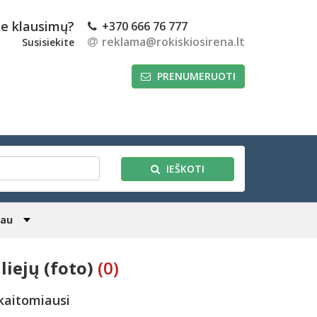
te klausimų?
+370 666 76 777
reklama@rokiskiosirena.lt
Susisiekite
PRENUMERUOTI
IEŠKOTI
iau
iejų (foto)
(0)
kaitomiausi