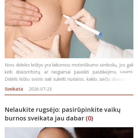
Nors didelės krūtys yra laikomos moteriškumo simboliu, jos gali
kelti diskomfortą ar neigiamai paveikti pasitikėjimą savimi.
Didelis krūtų svoris gali sukelti nugaros, kaklo, pečių skausmus,
odos sudirgimus, riboti tam tikras fizines veiklas, aprangos
Sveikata
2026-07-23
pasirinkimus ar net neigiamai paveikti be
Nelaukite rugsėjo: pasirūpinkite vaikų
burnos sveikata jau dabar
(0)