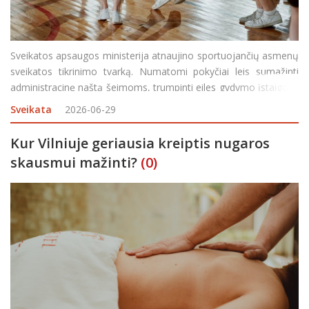
Sveikatos apsaugos ministerija atnaujino sportuojančių asmenų
sveikatos tikrinimo tvarką. Numatomi pokyčiai leis sumažinti
administracinę naštą šeimoms, trumpinti eiles gydymo įstaigose
ir aiškiau atskirti, kuriems sportuojantiems asmenims būtinas
Sveikata
2026-06-29
sporto medicinos gydytojo verti
Kur Vilniuje geriausia kreiptis nugaros
skausmui mažinti?
(0)