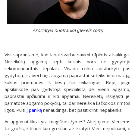
Asociatyvi nuotrauka (pexels.com)
Visi suprantame, kad labai svarbu savimi rūpintis atsakingai.
Nereikėtų apgamų tepti kokiais nors ne gydytojo
rekomenduotais tepalais. Visada reikia apsilankyti pas
gydytoją. Jis įvertinęs apgamą paprastai suteiks informaciją,
kokios priemonės iš tiesų čia reikalingos. Beje, jeigu
apsilankote pas gydytoją specialistą dėl vieno apgamo,
paprastai apžiūrimi ir kiti apgamai. Nereikėtų išsigąsti jei
pamatote apgamo pokyčių, tai dar nereiškia kažkokios rimtos
ligos. Pulti į
paniką
nenaudinga, bet pasitikrinti nepakenks.
Ar apgamai tikrai yra magiškos žymės? Abejojame. Vieniems
tai grožis, kiti nori kuo greičiau atsikratyti. Vieni nejudinami, o