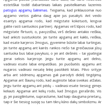
estetiškai todėl dabartiniais laikais pasitelkiamas lazerinis
patogus apgamų šalinimas
. Teigiama, kad priklausomai nuo
apgamo vietos galima daug apie jus pasakyti. Ant veido
esantys apgamai rodo, kad mėgstate koketuoti, lengvai
galite rasti santuokos partnerį. Apgamas virš lūpos rodo, kad
mėgstate flirtuoti, o, pavyzdžiui, virš dešinio antakio reiškia,
kad anksti susituoksite. Jei turite apgamą ant kaklo, reiškia,
kad esate karjeros žmogus, gyvenime būsite labai turtingas.
Jei turite apgamą ant kairės rankos riešo tai greičiausiai jūsų
santuoka bus labai pavykusi, o jei ant dešinės – tai ypatingai
gerai seksis karjeroje. Jeigu turite apgamų ant delno,
vadinasi esate labai empatiškas. Jei puošiatės apgamu ant
nugaros vadinasi nesatę linkę pasitikėti kitais. Pilvo srityje
arba ant sėdmenų apgamas gali parodyti didelį tingėjimą.
Apgamai ant šlaunų rodo, kad auginsite labai sveikas atžalas.
Jeigu turite apgamų ant pėdų – vadinasi esate tiesiog gimęs
keliauti. Apgamai ant kelių rodo, kad žmogus geraširdis. Vis
gi, jei pasigilintume, suprastume, kad kaip dauguma prietarų,
taip ir šie tiesiog susiję su tam tikrų kūno dalių simbolizmu. Ar