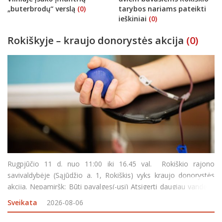
„buterbrodų“ verslą
(0)
tarybos nariams pateikti
ieškiniai
(0)
Rokiškyje – kraujo donorystės akcija
(0)
Rugpjūčio 11 d. nuo 11:00 iki 16.45 val. Rokiškio rajono
savivaldybėje (Sąjūdžio a. 1, Rokiškis) vyks kraujo donorystės
akcija. Nepamiršk: Būti pavalgęs(-usi) Atsigerti daugiau vandens
Turėti asmens dokumentą Pietų pertrauka – 13:45–14
Sveikata
2026-08-06