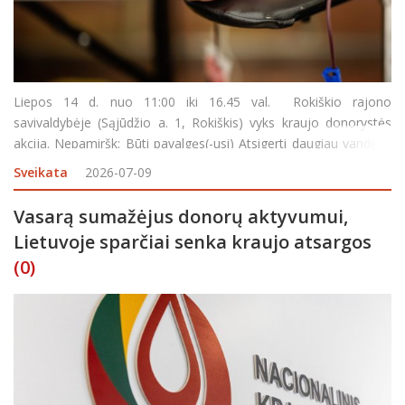
Liepos 14 d. nuo 11:00 iki 16.45 val. Rokiškio rajono
savivaldybėje (Sąjūdžio a. 1, Rokiškis) vyks kraujo donorystės
akcija. Nepamiršk: Būti pavalgęs(-usi) Atsigerti daugiau vandens
Turėti asmens dokumentą Pietų pertrauka – 13:45–14:15
Sveikata
2026-07-09
Vasarą sumažėjus donorų aktyvumui,
Lietuvoje sparčiai senka kraujo atsargos
(0)