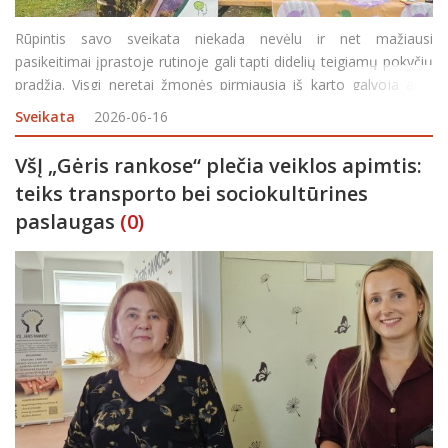
Rūpintis savo sveikata niekada nevėlu ir net mažiausi
pasikeitimai įprastoje rutinoje gali tapti didelių teigiamų pokyčių
pradžia. Visgi neretai žmonės pirmiausia iš karto galvoja apie
rezultatą, dar net nežinodami nuo kuo pradėti. Į pagalbą skuba
Sveikata
2026-06-16
Rokiškio rajono savivaldybės Visuomenė
VšĮ „Gėris rankose“ plečia veiklos apimtis:
teiks transporto bei sociokultūrines
paslaugas
(0)