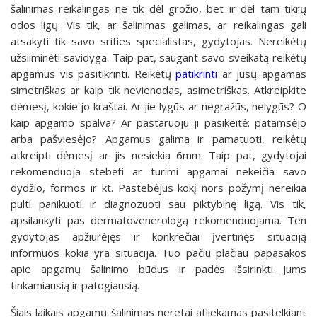
šalinimas reikalingas ne tik dėl grožio, bet ir dėl tam tikrų
odos ligų. Vis tik, ar šalinimas galimas, ar reikalingas gali
atsakyti tik savo srities specialistas, gydytojas. Nereikėtų
užsiiminėti savidyga. Taip pat, saugant savo sveikatą reikėtų
apgamus vis pasitikrinti. Reikėtų
patikrinti
ar jūsų apgamas
simetriškas ar kaip tik nevienodas, asimetriškas. Atkreipkite
dėmesį, kokie jo kraštai. Ar jie lygūs ar negražūs, nelygūs? O
kaip apgamo spalva? Ar pastaruoju ji pasikeitė: patamsėjo
arba pašviesėjo? Apgamus galima ir pamatuoti, reikėtų
atkreipti dėmesį ar jis nesiekia 6mm. Taip pat, gydytojai
rekomenduoja stebėti ar turimi apgamai nekeičia savo
dydžio, formos ir kt. Pastebėjus kokį nors požymį nereikia
pulti panikuoti ir diagnozuoti sau piktybinę ligą. Vis tik,
apsilankyti pas dermatovenerologą rekomenduojama. Ten
gydytojas apžiūrėjęs ir konkrečiai įvertinęs situaciją
informuos kokia yra situacija. Tuo pačiu plačiau papasakos
apie apgamų šalinimo būdus ir padės išsirinkti Jums
tinkamiausią ir patogiausią.
Šiais laikais apgamų šalinimas neretai atliekamas pasitelkiant