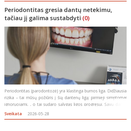
Periodontitas gresia dantų netekimu,
tačiau jį galima sustabdyti
(0)
Periodontitas (parodontozė) yra klastinga burnos liga. Didžiausia
rizika – tai mūsų požiūris į šią dantenų ligą: pirmieji simptomai
ignoruojami, , o tai sudaro sąlygas ligos progresui. Savų dantų
netekimas – sudėtingiausia komplikacija, kurią sukelia
Sveikata
2026-05-28
periodontitas. Gera žinia &nda