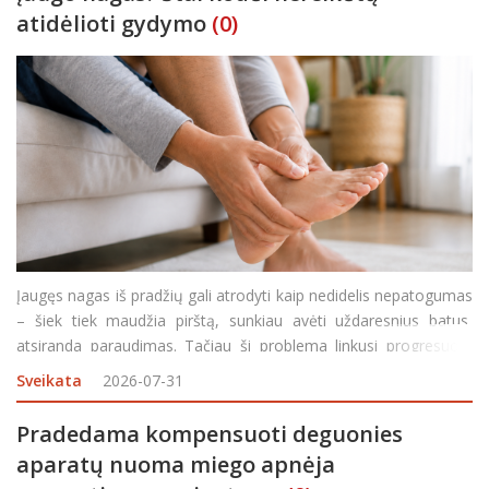
atidėlioti gydymo
(0)
Įaugęs nagas iš pradžių gali atrodyti kaip nedidelis nepatogumas
– šiek tiek maudžia pirštą, sunkiau avėti uždaresnius batus,
atsiranda paraudimas. Tačiau ši problema linkusi progresuoti,
ypač jei nagas ir toliau spaudžia aplinkinius audinius. Negydomas
Sveikata
2026-07-31
įaugęs nagas
Pradedama kompensuoti deguonies
aparatų nuoma miego apnėja