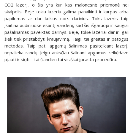
CO2 lazerį, o šis yra kur kas malonesnė priemonė nei
skalpelis. Beje tokiu lazeriu galima panaikinti ir karpas arba
papilomas ar dar kokius nors darinius. Toks lazeris taip
įkaitina audiniuose esantį vandenį, kad šis išgaruoja ir saugiai
pašalinamas paveiktas darinys. Beje, tokie lazeriai dar ir gali
šiek tiek pristabdyti kraujavimą. Taigi, tai greitas ir patogus
metodas. Taip pat, apgamų šalinimas pasitelkiant lazerį,
nepalieka randų. Jeigu anksčiau šalinant apgamus reikėdavo
pjauti ir siųti – tai šiandien tai visiškai įprasta procedūra.