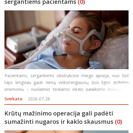
sergantiems pacientams
(0)
Pacientams, sergantiems obstrukcine miego apnėja, nuo šiol
taps lengviau gauti vieną veiksmingiausių šios ligos gydymo
priemonių – nuolatinio teigiamo slėgio palaikymo kvėpavimo
takuose deguonies aparatus. Valstybinės ligonių kasos (VLK)
Sveikata
2026-07-28
specialistų teigimu, šis sprendimas
Krūtų mažinimo operacija gali padėti
sumažinti nugaros ir kaklo skausmus
(0)