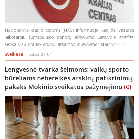
Nacionalinis kraujo centras (NKC) informuoja, kad dėl vasaros
laikotarpiu sumažėjusio donorų aktyvumo Lietuvoje sparčiai
senka visų kraujo grupių atsargos ir gydymo įstaigoms tampa
vis sudėtingiau užtikrinti nepertraukiamą kraujo komponentų
Sveikata
2026-07-01
tiekimą pacientams. Skelbiama, kad kraujo kasdien reikia s
Lengvesnė tvarka šeimoms: vaikų sporto
būreliams nebereikės atskirų patikrinimų,
pakaks Mokinio sveikatos pažymėjimo
(0)