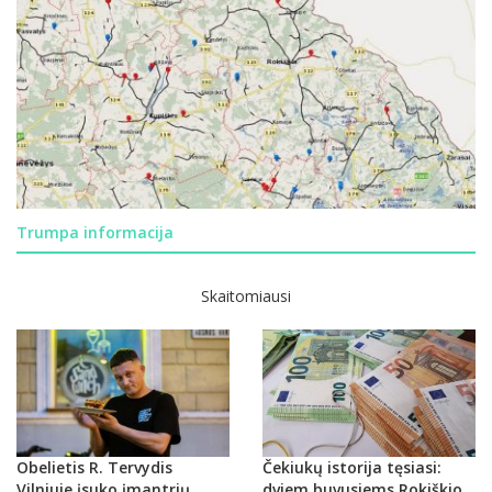
Trumpa informacija
Skaitomiausi
Obelietis R. Tervydis
Čekiukų istorija tęsiasi:
Vilniuje įsuko įmantrių
dviem buvusiems Rokiškio