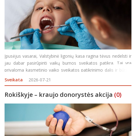
Įpusėjus vasarai, Valstybinė ligonių kasa ragina tėvus nedelsti ir
jau dabar pasirūpinti vaikų burnos sveikatos patikra. Tai yra
privaloma kasmetinio vaiko sveikatos patikrinimo dalis ir būtina
išduodant ugdymo įstaigai reikalingą elektroninį Mokinio
Sveikata
2026-07-21
sveikatos pažymėjimą. Gydytojui odontologu
Rokiškyje – kraujo donorystės akcija
(0)