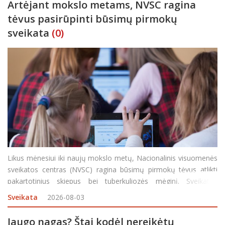
Artėjant mokslo metams, NVSC ragina
tėvus pasirūpinti būsimų pirmokų
sveikata
(0)
Likus mėnesiui iki naujų mokslo metų, Nacionalinis visuomenės
sveikatos centras (NVSC) ragina būsimų pirmokų tėvus atlikti
pakartotinius skiepus bei tuberkuliozės mėginį. Sveikatos
specialistai teigia, kad skiepai padeda apsaugoti vaikus nuo
Sveikata
2026-08-03
pavojingų infekcinių ligų, kurių sukėlėjai uždarose patal
Įaugo nagas? Štai kodėl nereikėtų