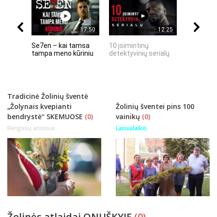
17:50
12:25
Se7en – kai tamsa
10 įsimintinų
10 įtempt
tampa meno kūriniu
detektyvinių serialų
stingdanč
istorijų
Tradicinė Žolinių šventė
„Žolynais kvepianti
Žolinių šventei pins 100
bendrystė“ SKEMUOSE
(0)
vainikų
(0)
Renginių anonsai
Laisvalaikis
Žolinės atlaidai ONUŠKYJE
(0)