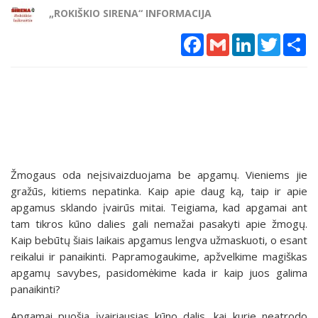
„ROKIŠKIO SIRENA“ INFORMACIJA
Facebook
Gmail
LinkedIn
Twitter
Sh
Žmogaus oda neįsivaizduojama be apgamų. Vieniems jie
gražūs, kitiems nepatinka. Kaip apie daug ką, taip ir apie
apgamus sklando įvairūs mitai. Teigiama, kad apgamai ant
tam tikros kūno dalies gali nemažai pasakyti apie žmogų.
Kaip bebūtų šiais laikais apgamus lengva užmaskuoti, o esant
reikalui ir panaikinti. Papramogaukime, apžvelkime magiškas
apgamų savybes, pasidomėkime kada ir kaip juos galima
panaikinti?
Apgamai puošia įvairiausias kūno dalis, kai kurie neatrodo