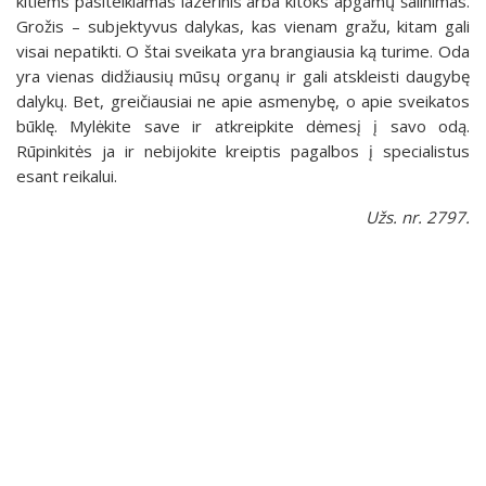
kitiems pasitelkiamas lazerinis arba kitoks apgamų šalinimas.
Grožis – subjektyvus dalykas, kas vienam gražu, kitam gali
visai nepatikti. O štai sveikata yra brangiausia ką turime. Oda
yra vienas didžiausių mūsų organų ir gali atskleisti daugybę
dalykų. Bet, greičiausiai ne apie asmenybę, o apie sveikatos
būklę. Mylėkite save ir atkreipkite dėmesį į savo odą.
Rūpinkitės ja ir nebijokite kreiptis pagalbos į specialistus
esant reikalui.
Užs. nr. 2797.