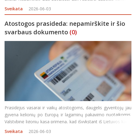
Turėti asmens dokumentą Pietų pertrauka – 13:45–14:1
Sveikata
2026-06-03
Atostogos prasideda: nepamirškite ir šio
svarbaus dokumento
(0)
Prasidėjus vasarai ir vaikų atostogoms, daugelis gyventojų jau
gyvena kelionių po Europą ir lagaminų pakavimo nuotaikomis.
Valstybinė ligonių kasa primena, kad išvykstant iš Lietuvos kartu
su pasu ar asmens tapatybės kortele būtina pasiimti dar vieną
Sveikata
2026-06-03
svarbų dokumentą – Europos sv