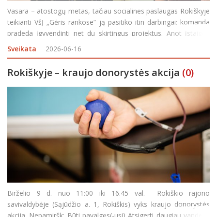
Vasara – atostogų metas, tačiau socialines paslaugas Rokiškyje
teikianti VšĮ „Gėris rankose“ ją pasitiko itin darbingai: komanda
pradeda įgyvendinti net du skirtingus projektus. Anot įstaigos
direktorės Dianos Kietienės, buvo atlikta analizė ir išsiaiški
Sveikata
2026-06-16
Rokiškyje – kraujo donorystės akcija
(0)
Birželio 9 d. nuo 11:00 iki 16.45 val. Rokiškio rajono
savivaldybėje (Sąjūdžio a. 1, Rokiškis) vyks kraujo donorystės
akcija. Nepamiršk: Būti pavalgęs(-usi) Atsigerti daugiau vandens