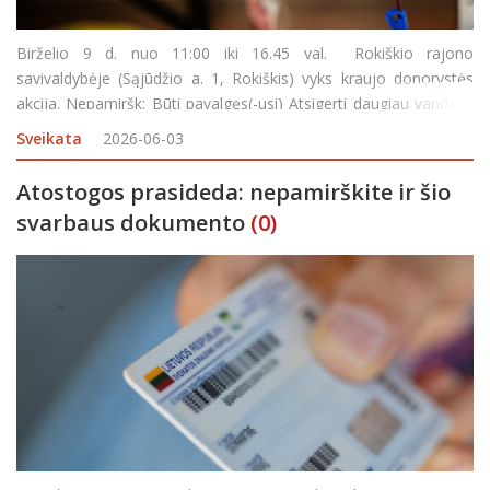
Birželio 9 d. nuo 11:00 iki 16.45 val. Rokiškio rajono
savivaldybėje (Sąjūdžio a. 1, Rokiškis) vyks kraujo donorystės
akcija. Nepamiršk: Būti pavalgęs(-usi) Atsigerti daugiau vandens
Turėti asmens dokumentą Pietų pertrauka – 13:45–14:1
Sveikata
2026-06-03
Atostogos prasideda: nepamirškite ir šio
svarbaus dokumento
(0)