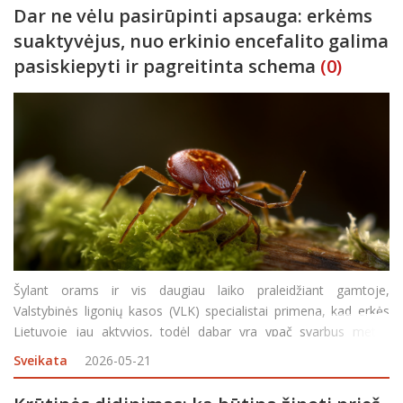
Dar ne vėlu pasirūpinti apsauga: erkėms
suaktyvėjus, nuo erkinio encefalito galima
pasiskiepyti ir pagreitinta schema
(0)
Šylant orams ir vis daugiau laiko praleidžiant gamtoje,
Valstybinės ligonių kasos (VLK) specialistai primena, kad erkės
Lietuvoje jau aktyvios, todėl dabar yra ypač svarbus metas
pasirūpinti apsauga nuo erkinio encefalito. Privalomojo
Sveikata
2026-05-21
sveikatos draudimo fondo lėšomis nuo šios in