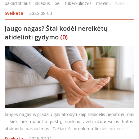
pakartotinius skiepus bei tuberkuliozės mėginį. Sveikatos
specialistai teigia, kad skiepai padeda apsaugoti vaikus nuo
Sveikata
2026-08-03
pavojingų infekcinių ligų, kurių sukėlėjai uždarose patal
Įaugo nagas? Štai kodėl nereikėtų
atidėlioti gydymo
(0)
Įaugęs nagas iš pradžių gali atrodyti kaip nedidelis nepatogumas
– šiek tiek maudžia pirštą, sunkiau avėti uždaresnius batus,
atsiranda paraudimas. Tačiau ši problema linkusi progresuoti,
ypač jei nagas ir toliau spaudžia aplinkinius audinius. Negydomas
Sveikata
2026-07-31