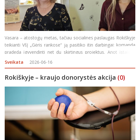
Vasara – atostogų metas, tačiau socialines paslaugas Rokiškyje
teikianti VšĮ „Gėris rankose“ ją pasitiko itin darbingai: komanda
pradeda įgyvendinti net du skirtingus projektus. Anot įstaigos
direktorės Dianos Kietienės, buvo atlikta analizė ir išsiaiški
Sveikata
2026-06-16
Rokiškyje – kraujo donorystės akcija
(0)