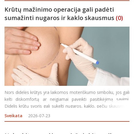
Krūtų mažinimo operacija gali padėti
sumažinti nugaros ir kaklo skausmus
(0)
Nors didelės krūtys yra laikomos moteriškumo simboliu, jos gali
kelti diskomfortą ar neigiamai paveikti pasitikėjimą savimi.
Didelis krūtų svoris gali sukelti nugaros, kaklo, pečių skausmus,
odos sudirgimus, riboti tam tikras fizines veiklas, aprangos
Sveikata
2026-07-23
pasirinkimus ar net neigiamai paveikti be