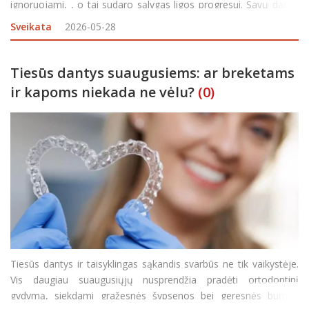
ignoruojami, , o tai sudaro sąlygas ligos progresui. Savų dantų
netekimas – sudėtingiausia komplikacija, kurią sukelia
Sveikata
2026-05-28
periodontitas. Gera žinia &nda
Tiesūs dantys suaugusiems: ar breketams
ir kapoms niekada ne vėlu?
(0)
Tiesūs dantys ir taisyklingas sąkandis svarbūs ne tik vaikystėje.
Vis daugiau suaugusiųjų nusprendžia pradėti ortodontinį
gydymą, siekdami gražesnės šypsenos bei geresnės burnos