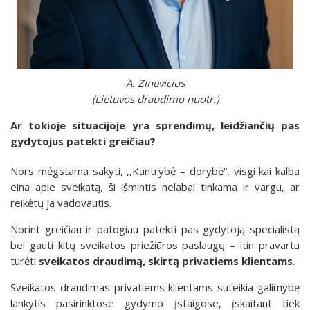
A. Zinevicius
(Lietuvos draudimo nuotr.)
Ar tokioje situacijoje yra sprendimų, leidžiančių pas
gydytojus patekti greičiau?
Nors mėgstama sakyti, ,,Kantrybė – dorybė“, visgi kai kalba
eina apie sveikatą, ši išmintis nelabai tinkama ir vargu, ar
reikėtų ja vadovautis.
Norint greičiau ir patogiau patekti pas gydytoją specialistą
bei gauti kitų sveikatos priežiūros paslaugų – itin pravartu
turėti
sveikatos draudimą, skirtą privatiems klientams
.
Sveikatos draudimas privatiems klientams suteikia galimybę
lankytis pasirinktose gydymo įstaigose, įskaitant tiek