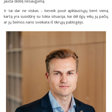
jaučia didelį nesaugumą.
Ir tai dar ne viskas – beveik pusė apklaustųjų bent vieną
kartą yra susidūrę su tokia situacija, kai dėl ilgų eilių jų pačių
ar jų šeimos nario sveikata iš tikrųjų pablogėjo.