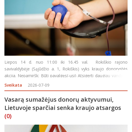
Liepos 14 d. nuo 11:00 iki 16.45 val. Rokiškio rajono
savivaldybėje (Sąjūdžio a. 1, Rokiškis) vyks kraujo donorystės
akcija. Nepamiršk: Būti pavalgęs(-usi) Atsigerti daugiau vandens
Turėti asmens dokumentą Pietų pertrauka – 13:45–14:15
Sveikata
2026-07-09
Vasarą sumažėjus donorų aktyvumui,
Lietuvoje sparčiai senka kraujo atsargos
(0)