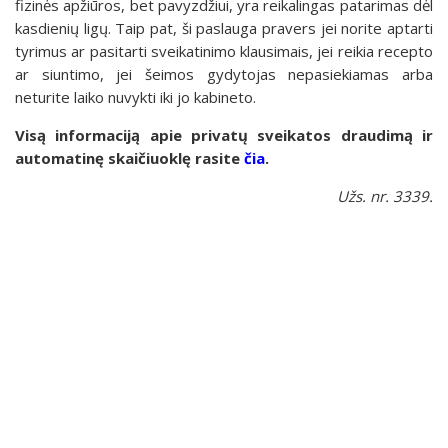
fizinės apžiūros, bet pavyzdžiui, yra reikalingas patarimas dėl
kasdienių ligų. Taip pat, ši paslauga pravers jei norite aptarti
tyrimus ar pasitarti sveikatinimo klausimais, jei reikia recepto
ar siuntimo, jei šeimos gydytojas nepasiekiamas arba
neturite laiko nuvykti iki jo kabineto.
Visą informaciją apie privatų sveikatos draudimą ir
automatinę skaičiuoklę rasite
čia
.
Užs. nr. 3339.