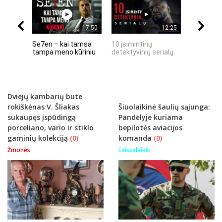
17:50
12:25
Se7en – kai tamsa
10 įsimintinų
10 įtempt
tampa meno kūriniu
detektyvinių serialų
stingdanč
istorijų
Dviejų kambarių bute
rokiškėnas V. Šliakas
Šiuolaikinė šaulių sąjunga:
sukaupęs įspūdingą
Pandėlyje kuriama
porceliano, vario ir stiklo
bepilotės aviacijos
gaminių kolekciją
(0)
komanda
(0)
Žmonės
Laisvalaikis