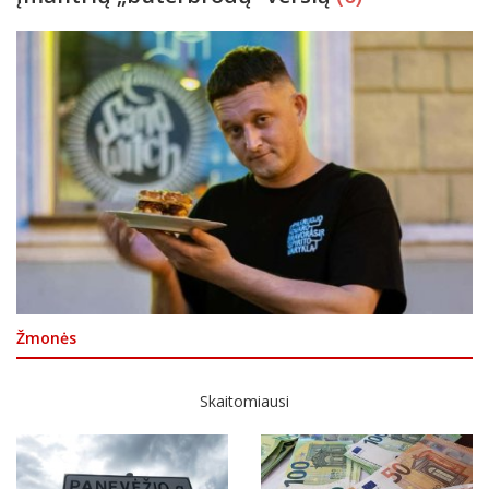
Žmonės
Skaitomiausi