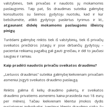
valstybines, tiek privačias ir naudotis jų mokamomis
paslaugomis. Taip pat, šis draudimas suteikia galimybę
konsultuotis su šeimos gydytoju nuotoliu, kad ir kur
bebūtumėte, atlikti gydytojo paskirtus tyrimus ir kt.,
atgaunant didelę mokamoms paslaugoms išleistų
pinigų
.
Turėdami galimybę rinktis tiek iš valstybinių, tiek iš privačių
sveikatos priežiūros įstaigų ir jose dirbančių gydytojų –
pacientai reikiamą pagalbą gali gauti greičiau, ir dėl to jaučiasi
saugiau ir ramiau.
Kaip pradėti naudotis privačiu sveikatos draudimu?
„Lietuvos draudimas“ suteikia galimybę kiekvienam privačiam
asmeniui įsigyti sveikatos draudimo paslaugą.
Rinktis galima iš kelių draudimo paketų, ir sveikatos
draudimo privatiems asmenims kaina prasideda nuo 18 eurų
per mėnesį. Tačiau kiekvienam klientui įmokos dydis
nustatomas individualiai, įvertinus kliento draudimo riziką. Su