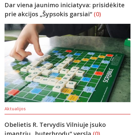
Dar viena jaunimo iniciatyva: prisidėkite
prie akcijos „Šypsokis garsiai“
(0)
Aktualijos
Obelietis R. Tervydis Vilniuje įsuko
įmantrių „buterbrodų“ verslą
(0)