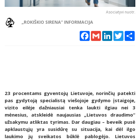
Asociatyvi nuotr.
„ROKIŠKIO SIRENA“ INFORMACIJA
Facebook
Gmail
LinkedIn
Twitter
Sh
23 procentams gyventojų Lietuvoje, norinčių patekti
pas gydytoją specialistą viešojoje gydymo įstaigoje,
vizito eilėje dažniausiai tenka laukti ilgiau nei 3
mėnesius, atskleidė naujausias „Lietuvos draudimo“
užsakymu atliktas tyrimas. Dar daugiau – beveik pusė
apklaustųjų yra susidūrę su situacija, kai dėl ilgo
laukimo jų sveikatos būklė pablogėjo. Lietuvos