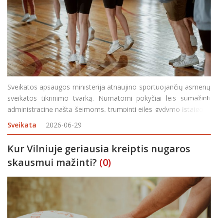
Sveikatos apsaugos ministerija atnaujino sportuojančių asmenų
sveikatos tikrinimo tvarką. Numatomi pokyčiai leis sumažinti
administracinę naštą šeimoms, trumpinti eiles gydymo įstaigose
ir aiškiau atskirti, kuriems sportuojantiems asmenims būtinas
Sveikata
2026-06-29
sporto medicinos gydytojo verti
Kur Vilniuje geriausia kreiptis nugaros
skausmui mažinti?
(0)