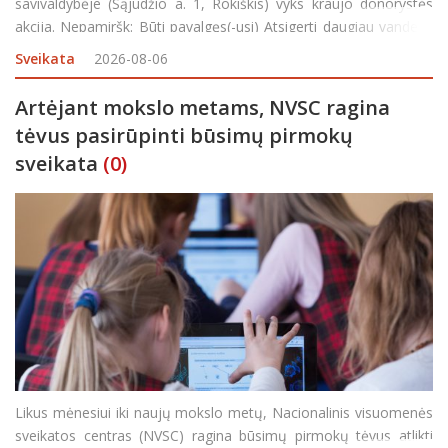
savivaldybėje (Sąjūdžio a. 1, Rokiškis) vyks kraujo donorystės
akcija. Nepamiršk: Būti pavalgęs(-usi) Atsigerti daugiau vandens
Turėti asmens dokumentą Pietų pertrauka – 13:45–14
Sveikata
2026-08-06
Artėjant mokslo metams, NVSC ragina
tėvus pasirūpinti būsimų pirmokų
sveikata
(0)
Likus mėnesiui iki naujų mokslo metų, Nacionalinis visuomenės
sveikatos centras (NVSC) ragina būsimų pirmokų tėvus atlikti