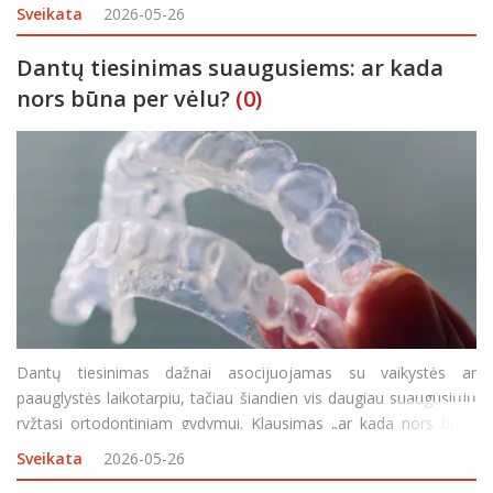
sveikatos. Šiuolaikinės technologijos leidžia tai daryti pasitelkiant
Sveikata
2026-05-26
nematomas dantų kapas arba modernius b
Dantų tiesinimas suaugusiems: ar kada
nors būna per vėlu?
(0)
Dantų tiesinimas dažnai asocijuojamas su vaikystės ar
paauglystės laikotarpiu, tačiau šiandien vis daugiau suaugusiųjų
ryžtasi ortodontiniam gydymui. Klausimas „ar kada nors būna
per vėlu?“ neretai kyla pacientams, kurie dėl įvairių priežasčių
Sveikata
2026-05-26
ilgai delsė ar neturėjo galimybės ank