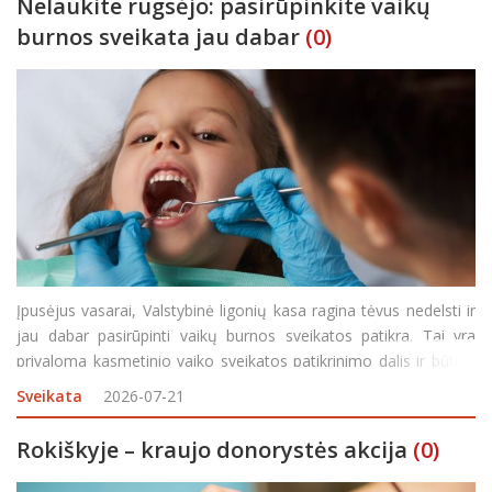
Nelaukite rugsėjo: pasirūpinkite vaikų
burnos sveikata jau dabar
(0)
Įpusėjus vasarai, Valstybinė ligonių kasa ragina tėvus nedelsti ir
jau dabar pasirūpinti vaikų burnos sveikatos patikra. Tai yra
privaloma kasmetinio vaiko sveikatos patikrinimo dalis ir būtina
išduodant ugdymo įstaigai reikalingą elektroninį Mokinio
Sveikata
2026-07-21
sveikatos pažymėjimą. Gydytojui odontologu
Rokiškyje – kraujo donorystės akcija
(0)