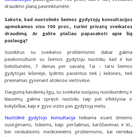
draudimo planą pasirinktumėte.
Sakote, kad nuotolinės šeimos gydytojų konsultacijos
apmokamos visu 100 proc., turint privatų sveikatos
draudimą. Ar galite plačiau papasakoti apie šią
paslaugą?
Susidūrus su sveikatos problemomis dabar galima
pasikonsultuoti su šeimos gydytoju nuotoliu, kad ir kur
bebūtumėte, 7 dienas per savaitę. Tai – tarsi šeimos
gydytojas kišenėje, lydintis pacientus tiek į keliones, tiek
prieinamas gyvenant atokiose vietovėse.
Daugumą kasdienių ligų, su sveikata susijusių nusiskundimų ir
klausimų galima spręsti nuotoliu taip pat efektyviai ir
kokybiškai, kaip ir gyvo vizito pas gydytoją metu.
Nuotolinė gydytojo konsultacija
teikiama esant ūmiems
susirgimams, tokiems, kaip: peršalimas, karščiavimas ir kt.,
bei neskubioms medicininėms problemoms, kai nereikia