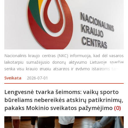
Nacionalinis kraujo centras (NKC) informuoja, kad dėl vasaros
laikotarpiu sumažėjusio donorų aktyvumo Lietuvoje sparčiai
senka visų kraujo grupių atsargos ir gydymo įstaigoms tampa
vis sudėtingiau užtikrinti nepertraukiamą kraujo komponentų
Sveikata
2026-07-01
tiekimą pacientams. Skelbiama, kad kraujo kasdien reikia s
Lengvesnė tvarka šeimoms: vaikų sporto
būreliams nebereikės atskirų patikrinimų,
pakaks Mokinio sveikatos pažymėjimo
(0)