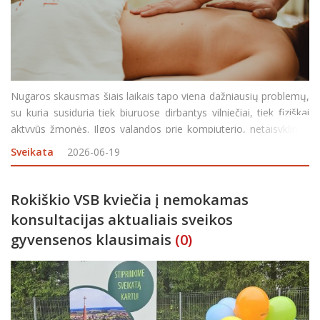
Nugaros skausmas šiais laikais tapo viena dažniausių problemų,
su kuria susiduria tiek biuruose dirbantys vilniečiai, tiek fiziškai
aktyvūs žmonės. Ilgos valandos prie kompiuterio, netaisyklinga
laikysena, stresas ar per mažas judėjimas lemia, kad skausmas
Sveikata
2026-06-19
tampa ne epizodinis, o nuolat
Rokiškio VSB kviečia į nemokamas
konsultacijas aktualiais sveikos
gyvensenos klausimais
(0)