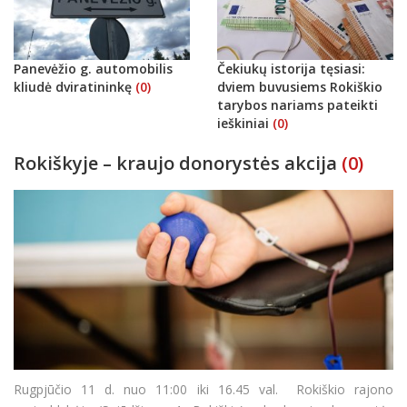
Panevėžio g. automobilis
Čekiukų istorija tęsiasi:
kliudė dviratininkę
(0)
dviem buvusiems Rokiškio
tarybos nariams pateikti
ieškiniai
(0)
Rokiškyje – kraujo donorystės akcija
(0)
Rugpjūčio 11 d. nuo 11:00 iki 16.45 val. Rokiškio rajono