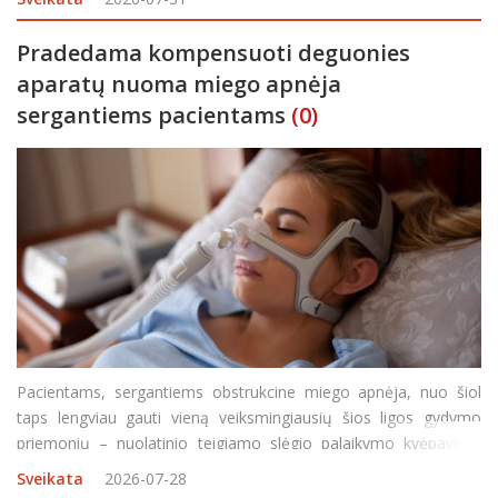
įaugęs nagas
Pradedama kompensuoti deguonies
aparatų nuoma miego apnėja
sergantiems pacientams
(0)
Pacientams, sergantiems obstrukcine miego apnėja, nuo šiol
taps lengviau gauti vieną veiksmingiausių šios ligos gydymo
priemonių – nuolatinio teigiamo slėgio palaikymo kvėpavimo
takuose deguonies aparatus. Valstybinės ligonių kasos (VLK)
Sveikata
2026-07-28
specialistų teigimu, šis sprendimas