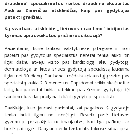
draudimo“ specializuotos rizikos draudimo ekspertas
Audrius Zinevičius atskleidžia, kaip pas gydytojus
patekti greičiau.
Ką svarbaus atskleidė „Lietuvos draudimo“ inicijuotas
tyrimas apie sveikatos priežiūros situaciją?
Pacientams, kurie lankosi valstybinėse įstaigose ir nori
patekti pas gydytojus specialistus neretai tenka laukti itin
ilgai: dažnu atveju vizito pas kardiologą, akių gydytoją,
dermatologą ar kitos srities gydytoją specialistą laukiama
ilgiau nei 90 dienų. Dar bene trečdalis apklaustųjų vizito pas
specialistą laukia 2-3 mėnesius. Papildomai reikia skaičiuoti ir
laiką, kai pacientai laukia patekimo pas šeimos gydytoją dėl
siuntimo, kas dar prailgina kelią iki gydytojo specialisto.
Paaiškėjo, kaip jaučiasi pacientai, kai pagalbos iš gydytojo
tenka laukti ilgiau nei norėtųsi. Beveik pusė Lietuvos
gyventojų prisipažįsta nerimaujantys, kad liga paūmės ar
būklė pablogės. Daugiau nei ketvirtadalis tokiose situacijose