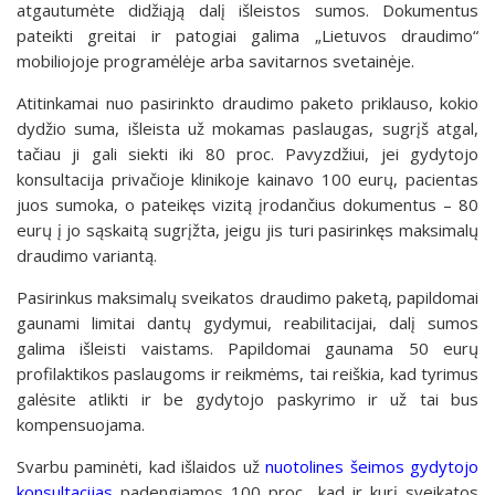
atgautumėte didžiąją dalį išleistos sumos. Dokumentus
pateikti greitai ir patogiai galima „Lietuvos draudimo“
mobiliojoje programėlėje arba savitarnos svetainėje.
Atitinkamai nuo pasirinkto draudimo paketo priklauso, kokio
dydžio suma, išleista už mokamas paslaugas, sugrįš atgal,
tačiau ji gali siekti iki 80 proc. Pavyzdžiui, jei gydytojo
konsultacija privačioje klinikoje kainavo 100 eurų, pacientas
juos sumoka, o pateikęs vizitą įrodančius dokumentus – 80
eurų į jo sąskaitą sugrįžta, jeigu jis turi pasirinkęs maksimalų
draudimo variantą.
Pasirinkus maksimalų sveikatos draudimo paketą, papildomai
gaunami limitai dantų gydymui, reabilitacijai, dalį sumos
galima išleisti vaistams. Papildomai gaunama 50 eurų
profilaktikos paslaugoms ir reikmėms, tai reiškia, kad tyrimus
galėsite atlikti ir be gydytojo paskyrimo ir už tai bus
kompensuojama.
Svarbu paminėti, kad išlaidos už
nuotolines šeimos gydytojo
konsultacijas
padengiamos 100 proc., kad ir kurį sveikatos