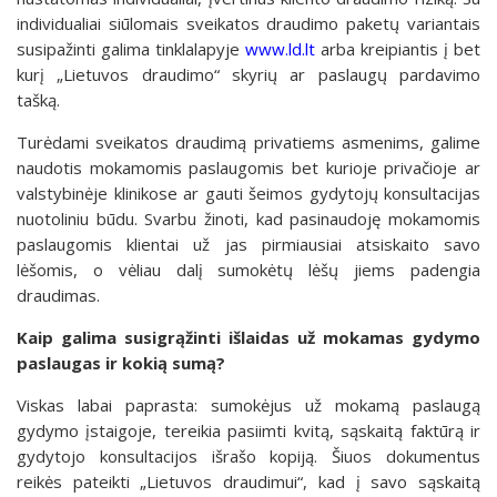
individualiai siūlomais sveikatos draudimo paketų variantais
susipažinti galima tinklalapyje
www.ld.lt
arba kreipiantis į bet
kurį „Lietuvos draudimo“ skyrių ar paslaugų pardavimo
tašką.
Turėdami sveikatos draudimą privatiems asmenims, galime
naudotis mokamomis paslaugomis bet kurioje privačioje ar
valstybinėje klinikose ar gauti šeimos gydytojų konsultacijas
nuotoliniu būdu. Svarbu žinoti, kad pasinaudoję mokamomis
paslaugomis klientai už jas pirmiausiai atsiskaito savo
lėšomis, o vėliau dalį sumokėtų lėšų jiems padengia
draudimas.
Kaip galima susigrąžinti išlaidas už mokamas gydymo
paslaugas ir kokią sumą?
Viskas labai paprasta: sumokėjus už mokamą paslaugą
gydymo įstaigoje, tereikia pasiimti kvitą, sąskaitą faktūrą ir
gydytojo konsultacijos išrašo kopiją. Šiuos dokumentus
reikės pateikti „Lietuvos draudimui“, kad į savo sąskaitą