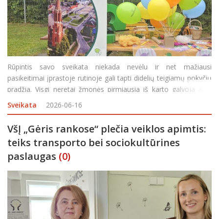
Rūpintis savo sveikata niekada nevėlu ir net mažiausi
pasikeitimai įprastoje rutinoje gali tapti didelių teigiamų pokyčių
pradžia. Visgi neretai žmonės pirmiausia iš karto galvoja apie
rezultatą, dar net nežinodami nuo kuo pradėti. Į pagalbą skuba
Sveikata
2026-06-16
Rokiškio rajono savivaldybės Visuomenė
VšĮ „Gėris rankose“ plečia veiklos apimtis:
teiks transporto bei sociokultūrines
paslaugas
(0)