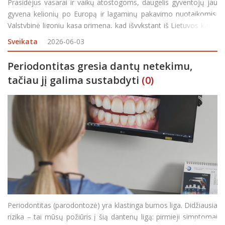
Prasidėjus vasarai ir vaikų atostogoms, daugelis gyventojų jau
gyvena kelionių po Europą ir lagaminų pakavimo nuotaikomis.
Valstybinė ligonių kasa primena, kad išvykstant iš Lietuvos kartu
su pasu ar asmens tapatybės kortele būtina pasiimti dar vieną
Sveikata
2026-06-03
svarbų dokumentą – Europos sv
Periodontitas gresia dantų netekimu,
tačiau jį galima sustabdyti
(0)
Periodontitas (parodontozė) yra klastinga burnos liga. Didžiausia
rizika – tai mūsų požiūris į šią dantenų ligą: pirmieji simptomai