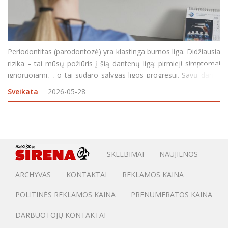
Periodontitas (parodontozė) yra klastinga burnos liga. Didžiausia
rizika – tai mūsų požiūris į šią dantenų ligą: pirmieji simptomai
ignoruojami, , o tai sudaro sąlygas ligos progresui. Savų dantų
netekimas – sudėtingiausia komplikacija, kurią sukelia
Sveikata
2026-05-28
periodontitas. Gera žinia &nda
SKELBIMAI
NAUJIENOS
ARCHYVAS
KONTAKTAI
REKLAMOS KAINA
POLITINĖS REKLAMOS KAINA
PRENUMERATOS KAINA
DARBUOTOJŲ KONTAKTAI