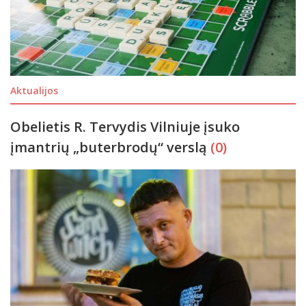
Aktualijos
Obelietis R. Tervydis Vilniuje įsuko
įmantrių „buterbrodų“ verslą
(0)