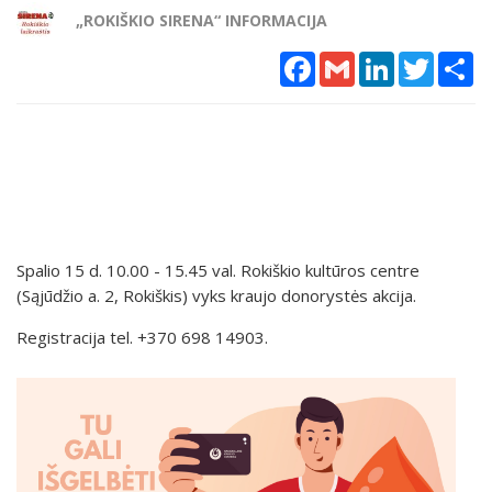
„ROKIŠKIO SIRENA“ INFORMACIJA
Facebook
Gmail
LinkedIn
Twitter
Sh
Spalio 15 d. 10.00 - 15.45 val. Rokiškio kultūros centre
(Sąjūdžio a. 2, Rokiškis) vyks kraujo donorystės akcija.
Registracija tel. +370 698 14903.