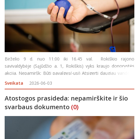
Birželio 9 d. nuo 11:00 iki 16.45 val. Rokiškio rajono
savivaldybėje (Sąjūdžio a. 1, Rokiškis) vyks kraujo donorystės
akcija. Nepamiršk: Būti pavalgęs(-usi) Atsigerti daugiau vandens
Turėti asmens dokumentą Pietų pertrauka – 13:45–14:1
Sveikata
2026-06-03
Atostogos prasideda: nepamirškite ir šio
svarbaus dokumento
(0)