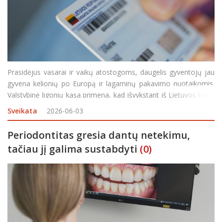
Prasidėjus vasarai ir vaikų atostogoms, daugelis gyventojų jau
gyvena kelionių po Europą ir lagaminų pakavimo nuotaikomis.
Valstybinė ligonių kasa primena, kad išvykstant iš Lietuvos kartu
su pasu ar asmens tapatybės kortele būtina pasiimti dar vieną
Sveikata
2026-06-03
svarbų dokumentą – Europos sv
Periodontitas gresia dantų netekimu,
tačiau jį galima sustabdyti
(0)