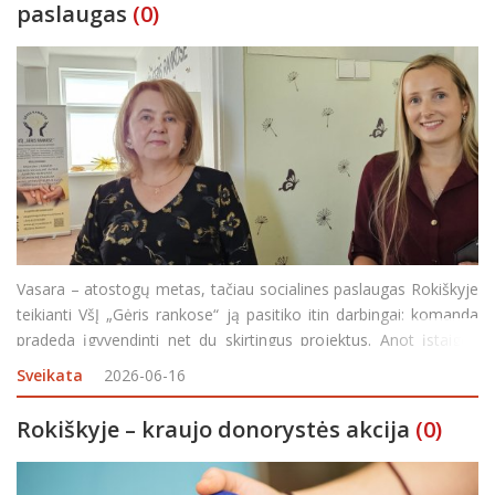
paslaugas
(0)
Vasara – atostogų metas, tačiau socialines paslaugas Rokiškyje
teikianti VšĮ „Gėris rankose“ ją pasitiko itin darbingai: komanda
pradeda įgyvendinti net du skirtingus projektus. Anot įstaigos
direktorės Dianos Kietienės, buvo atlikta analizė ir išsiaiški
Sveikata
2026-06-16
Rokiškyje – kraujo donorystės akcija
(0)