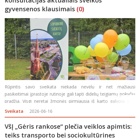
konsultacijas aktualiais sveikos
gyvensenos klausimais
(0)
Rūpintis savo sveikata niekada nevėlu ir net mažiausi
pasikeitimai įprastoje rutinoje gali tapti didelių teigiamų pokyčių
pradžia. Visgi neretai žmonės pirmiausia iš karto galvoja apie
rezultatą, dar net nežinodami nuo kuo pradėti. Į pagalbą skuba
Sveikata
2026-06-16
Rokiškio rajono savivaldybės Visuomenė
VšĮ „Gėris rankose“ plečia veiklos apimtis:
teiks transporto bei sociokultūrines