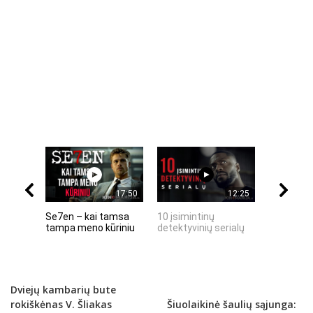
17:50
12:25
Se7en – kai tamsa
10 įsimintinų
10 įtempt
tampa meno kūriniu
detektyvinių serialų
stingdanč
istorijų
Dviejų kambarių bute
rokiškėnas V. Šliakas
Šiuolaikinė šaulių sąjunga: