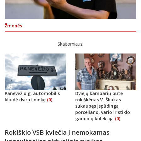
Žmonės
Skaitomiausi
Panevėžio g. automobilis
Dviejų kambarių bute
kliudė dviratininkę
(0)
rokiškėnas V. Šliakas
sukaupęs įspūdingą
porceliano, vario ir stiklo
gaminių kolekciją
(0)
Rokiškio VSB kviečia į nemokamas