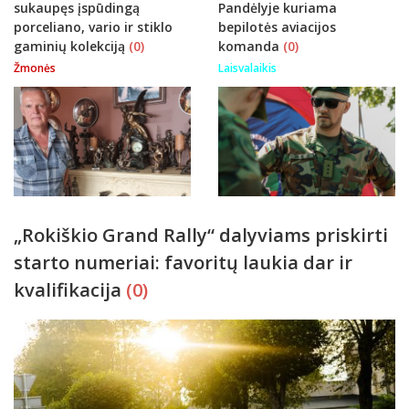
sukaupęs įspūdingą
Pandėlyje kuriama
porceliano, vario ir stiklo
bepilotės aviacijos
gaminių kolekciją
(0)
komanda
(0)
Žmonės
Laisvalaikis
„Rokiškio Grand Rally“ dalyviams priskirti
starto numeriai: favoritų laukia dar ir
kvalifikacija
(0)