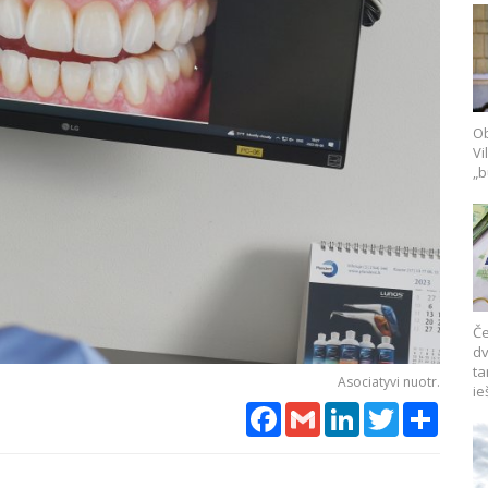
Ob
Vi
„b
Če
dv
ta
Asociatyvi nuotr.
ie
Facebook
Gmail
LinkedIn
Twitter
Share