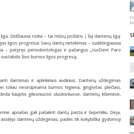
Pa
kl
S
ga. Didžiausia rizika – tai mūsų požiūris į šią dantenų ligą:
ygas ligos progresui. Savų dantų netekimas – sudėtingiausia
žinia – patyręs periodontologas ir pažangus „IsoDent Paro
 sustabdo šios burnos ligos progresą. .
ianti dantenas ir aplinkinius audinius. Dantenų uždegimas
ei toliau nesirūpinama burnos higiena, gingivitas plečiasi,
radeda kauptis gilesniuose sluoksniuose, dantenų kišenėse,
ine apnašas gali pašalinti dantų pasta ir šepetėliu. Deja,
rasidėjo dantenų uždegimas, padės tik kokybiška gydomoji