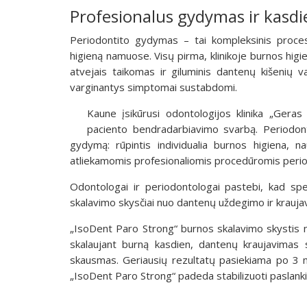
Profesionalus gydymas ir kasdi
Periodontito gydymas – tai kompleksinis proces
higieną namuose. Visų pirma, klinikoje burnos higie
atvejais taikomas ir giluminis dantenų kišenių v
varginantys simptomai sustabdomi.
Kaune įsikūrusi odontologijos klinika „Geras
paciento bendradarbiavimo svarbą. Periodonto
gydymą: rūpintis individualia burnos higiena, n
atliekamomis profesionaliomis procedūromis periodo
Odontologai ir periodontologai pastebi, kad spe
skalavimo skysčiai nuo dantenų uždegimo ir krauja
„IsoDent Paro Strong“ burnos skalavimo skystis 
skalaujant burną kasdien, dantenų kraujavimas
skausmas. Geriausių rezultatų pasiekiama po 3 m
„IsoDent Paro Strong“ padeda stabilizuoti paslankiu