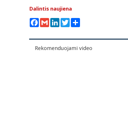
Dalintis naujiena
Facebook
Gmail
LinkedIn
Twitter
Share
Rekomenduojami video