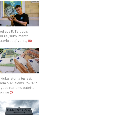
elietis R. Tervydis
lniuje įsuko įmantrių
uterbrodų“ verslą
(0)
kiukų istorija tęsiasi:
iem buvusiems Rokiškio
rybos nariams pateikti
škiniai
(0)