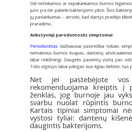
Dėl netinkamos ar nepakankamos burnos higienos 
juos yra itin palanki bakterijoms plisti. Šios bakte
jų paslankumas – atrodo, kad dantys pradėjo klibėt
praradimu..
Ankstyvieji parodontozės simptomai
Periodontitas
dažniausiai pasireiškia tokiais si
nemalonus burnos kvapas, dantenų atsitraukimas.
labai reikšmingi. Daugelis pacientų vizitą pas od
Toks elgesys labai ydingas: kuo ilgiau delsite, tuo
Net jei pastebėjote vo
rekomenduojama kreiptis į p
ženklas, jog burnoje jau vyks
svarbu nuolat rūpintis burno
Kartais tipiniai simptomai nėr
vystosi tyliai: dantenų kišen
daugintis bakterijoms.