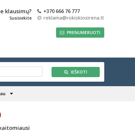
te klausimų?
+370 666 76 777
reklama@rokiskiosirena.lt
Susisiekite
PRENUMERUOTI
IEŠKOTI
iau
)
kaitomiausi