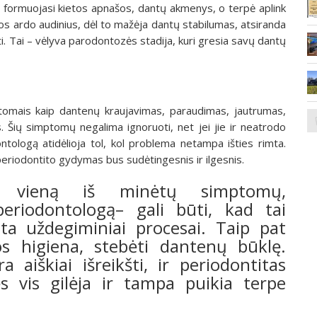
formuojasi kietos apnašos, dantų akmenys, o terpė aplink
rijos ardo audinius, dėl to mažėja dantų stabilumas, atsiranda
i. Tai – vėlyva parodontozės stadija, kuri gresia savų dantų
mptomais kaip dantenų kraujavimas, paraudimas, jautrumas,
 Šių simptomų negalima ignoruoti, net jei jie ir neatrodo
ontologą atidėlioja tol, kol problema netampa išties rimta.
 periodontito gydymas bus sudėtingesnis ir ilgesnis.
s vieną iš minėtų simptomų,
eriodontologą– gali būti, kad tai
ta uždegiminiai procesai. Taip pat
s higiena, stebėti dantenų būklę.
a aiškiai išreikšti, ir periodontitas
ės vis gilėja ir tampa puikia terpe