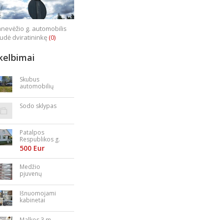
nevėžio g. automobilis
iudė dviratininkę
(0)
kelbimai
Skubus
automobilių
supirkimas
Sodo sklypas
Patalpos
Respublikos g.
23
500 Eur
Medžio
pjuvenų
granulės,
briketai
Išnuomojami
kabinetai
Nepriklausomy
bės aikštėje
Malkos 3 m.