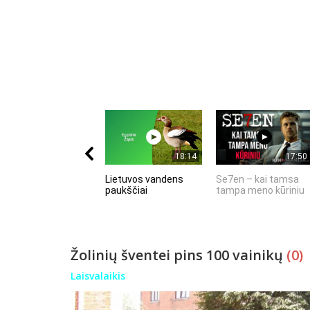
18:14
17:50
Lietuvos vandens
Se7en – kai tamsa
paukščiai
tampa meno kūriniu
Žolinių šventei pins 100 vainikų
(0)
Laisvalaikis