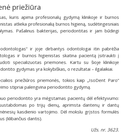
enė priežiūra
as, kuris apima profesionalų gydymą klinikoje ir burnos
nistas atlieka profesionalią burnos higieną, sudėtingesniais
alymas. Pašalinus bakterijas, periodontitas ir jam būdingi
 odontologas“ ir joje dirbantys odontologai itin pabrėžia
logas ir burnos higienistas skatina pacientą įsitraukti į
audoti specializuotas priemones. Kartu su šioje klinikoje
ntito gydymas yra kokybiškas, o rezultatai – ilgalaikiai.
cialios priežiūros priemonės, tokios kaip „IsoDent Paro“
vimo stipriai palengvina periodontito gydymą.
nuo periodontito yra mėgstamas pacientų dėl efektyvumo:
 sustabdomas po trijų dienų, aprimsta dantenų ir dantų
ėnesių kasdienio vartojimo. Dėl mokslu grįstos formulės
s (klibančius dantis).
Užs. nr. 3623.