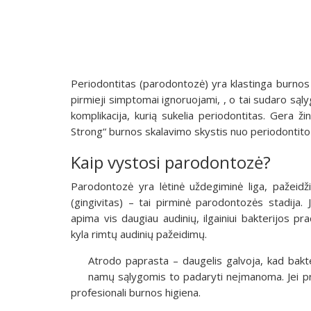
Periodontitas (parodontozė) yra klastinga burnos li
pirmieji simptomai ignoruojami, , o tai sudaro sąl
komplikacija, kurią sukelia periodontitas. Gera 
Strong“ burnos skalavimo skystis nuo periodontito
Kaip vystosi parodontozė?
Parodontozė yra lėtinė uždegiminė liga, pažeidž
(gingivitas) – tai pirminė parodontozės stadija. J
apima vis daugiau audinių, ilgainiui bakterijos p
kyla rimtų audinių pažeidimų.
Atrodo paprasta – daugelis galvoja, kad bakter
namų sąlygomis to padaryti neįmanoma. Jei p
profesionali burnos higiena.