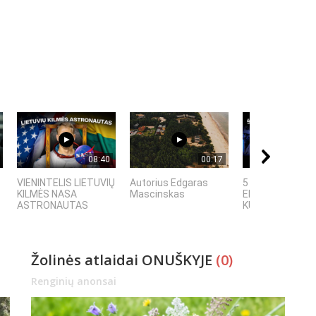
08:40
00:17
VIENINTELIS LIETUVIŲ
Autorius Edgaras
5 MOKSLINIAI
KILMĖS NASA
Mascinskas
EKSPERIMENTAI
ASTRONAUTAS
KURIE SUKRĖTĖ..
Žolinės atlaidai ONUŠKYJE
(0)
Renginių anonsai