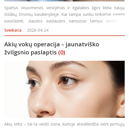
Spartus visuomenės senėjimas ir ilgalaikės ligos kelia naujų
iššūkių žmonių kasdienybėje. Kai tampa sunku tinkamai savimi
pasirūpinti, slaugos paslaugos namuose tampa gyvybiškai
svarbios. Pernai šių paslaugų prireikė daugiau nei 70 tūkst.
Sveikata
2026-04-24
gyventojų Lietuvoje. Valstybinės
Akių vokų operacija – jaunatviško
žvilgsnio paslaptis
(0)
Akių sritis – tai ta veido zona, kurioje atsiskleidžia vieni pirmųjų