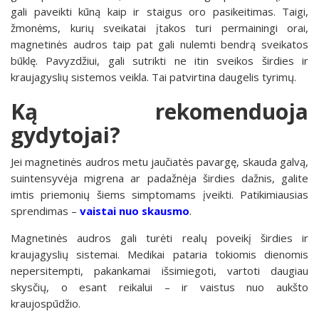
gali paveikti kūną kaip ir staigus oro pasikeitimas. Taigi,
žmonėms, kurių sveikatai įtakos turi permainingi orai,
magnetinės audros taip pat gali nulemti bendrą sveikatos
būklę. Pavyzdžiui, gali sutrikti ne itin sveikos širdies ir
kraujagyslių sistemos veikla. Tai patvirtina daugelis tyrimų.
Ką rekomenduoja
gydytojai?
Jei magnetinės audros metu jaučiatės pavargę, skauda galvą,
suintensyvėja migrena ar padažnėja širdies dažnis, galite
imtis priemonių šiems simptomams įveikti. Patikimiausias
sprendimas –
vaistai nuo skausmo
.
Magnetinės audros gali turėti realų poveikį širdies ir
kraujagyslių sistemai. Medikai pataria tokiomis dienomis
nepersitempti, pakankamai išsimiegoti, vartoti daugiau
skysčių, o esant reikalui – ir vaistus nuo aukšto
kraujospūdžio.