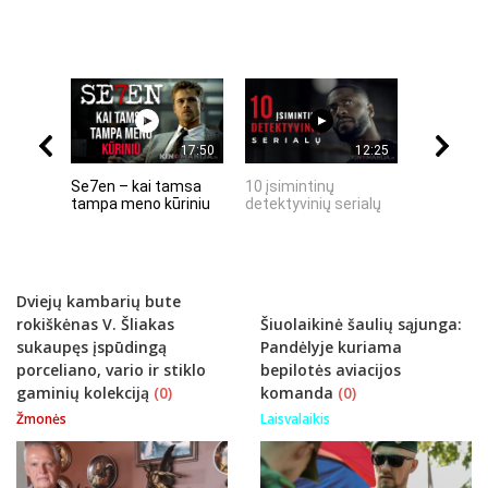
17:50
12:25
Se7en – kai tamsa
10 įsimintinų
10 įtempt
tampa meno kūriniu
detektyvinių serialų
stingdanč
istorijų
Dviejų kambarių bute
rokiškėnas V. Šliakas
Šiuolaikinė šaulių sąjunga:
sukaupęs įspūdingą
Pandėlyje kuriama
porceliano, vario ir stiklo
bepilotės aviacijos
gaminių kolekciją
(0)
komanda
(0)
Žmonės
Laisvalaikis