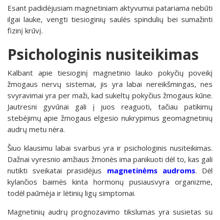
Esant padidėjusiam magnetiniam aktyvumui patariama nebūti
ilgai lauke, vengti tiesioginių saulės spindulių bei sumažinti
fizinį krūvį.
Psichologinis nusiteikimas
Kalbant apie tiesioginį magnetinio lauko pokyčių poveikį
žmogaus nervų sistemai, jis yra labai nereikšmingas, nes
svyravimai yra per maži, kad sukeltų pokyčius žmogaus kūne.
Jautresni gyvūnai gali į juos reaguoti, tačiau patikimų
stebėjimų apie žmogaus elgesio nukrypimus geomagnetinių
audrų metu nėra.
Šiuo klausimu labai svarbus yra ir psichologinis nusiteikimas.
Dažnai vyresnio amžiaus žmonės ima panikuoti dėl to, kas gali
nutikti sveikatai prasidėjus
magnetinėms audroms
. Dėl
kylančios baimės kinta hormonų pusiausvyra organizme,
todėl paūmėja ir lėtinių ligų simptomai.
Magnetinių audrų prognozavimo tikslumas yra susietas su