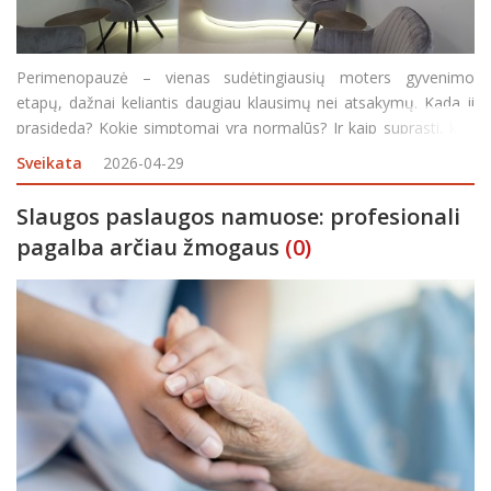
Perimenopauzė – vienas sudėtingiausių moters gyvenimo
etapų, dažnai keliantis daugiau klausimų nei atsakymų. Kada ji
prasideda? Kokie simptomai yra normalūs? Ir kaip suprasti, kad
tai jau nebe atsitiktiniai pokyčiai, o hormoninių permainų
Sveikata
2026-04-29
pradžia? „OST KLINIKA“ akušerė-ginek
Slaugos paslaugos namuose: profesionali
pagalba arčiau žmogaus
(0)