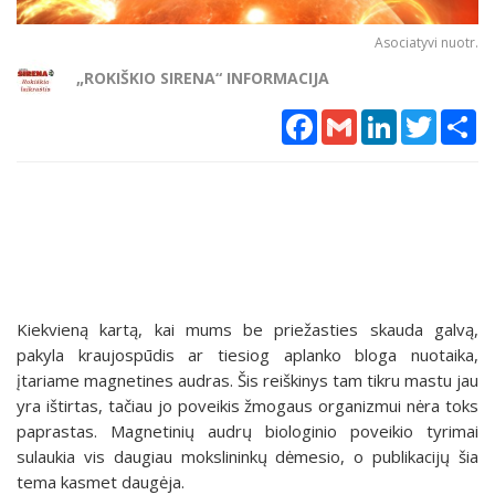
Asociatyvi nuotr.
„ROKIŠKIO SIRENA“ INFORMACIJA
Facebook
Gmail
LinkedIn
Twitter
Sh
Kiekvieną kartą, kai mums be priežasties skauda galvą,
pakyla kraujospūdis ar tiesiog aplanko bloga nuotaika,
įtariame magnetines audras. Šis reiškinys tam tikru mastu jau
yra ištirtas, tačiau jo poveikis žmogaus organizmui nėra toks
paprastas. Magnetinių audrų biologinio poveikio tyrimai
sulaukia vis daugiau mokslininkų dėmesio, o publikacijų šia
tema kasmet daugėja.