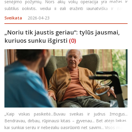
senėjimo požymių. Nors akių vokų operacija yra mažas ir
subtilus pokytis, veidui ji gali grąžinti jaunatvišką ir gaivią
išvaizdą. Dėl amžėjimo proceso vokų oda smunka žemyn,
Sveikata
2026-04-23
paburksta, gali atsirasti jos pertekl
„Noriu tik jaustis geriau“: tylūs jausmai,
kuriuos sunku išgirsti
(0)
„Kaip viskas pasikeitė...Buvau sveikas ir judrus žmogus...
Bendravau, dirbau, rūpinausi kitais – gyvenau... Bet atėjo laikas,
kai sunkiai sergu ir nebegaliu pasirūpinti net savimi... Visos mano