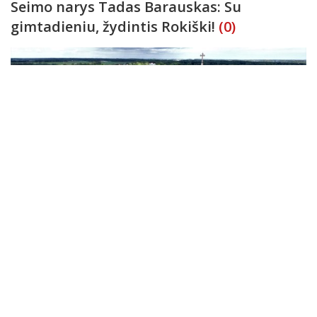
Seimo narys Tadas Barauskas: Su
gimtadieniu, žydintis Rokiški!
(0)
Su gimtadieniu, žydintis Rokiški! Kiekviena nauja diena – žingsnis
į rytdienos kelionę. Šiandien šioje kelionėje - gimtadienio
stotelė. Šiandien Rokiškis žydi. Žydi mūsų visų rūpesčiu,
nuoširdžiu darb
Sveikinimai
2025-09-20
Sveikinimas A. Baltušoniui jubiliejaus
proga
(0)