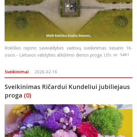
Rokiškio rajono savivaldybės vadovų sveikinimas Vasario 16-
osios - Lietuvos valstybės atkūrimo dienos proga. Užs. nr. 3481.
Sveikinimai
2026-02-16
Sveikinimas Ričardui Kundeliui jubiliejaus
proga
(0)