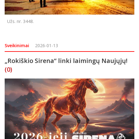
Užs. nr. 3448.
Sveikinimai
2026-01-13
„Rokiškio Sirena“ linki laimingų Naujųjų!
(0)