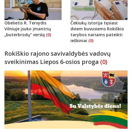
Obelietis R. Tervydis
Čekiukų istorija tęsiasi:
Vilniuje įsuko įmantrių
dviem buvusiems Rokiškio
„buterbrodų“ verslą
(0)
tarybos nariams pateikti
ieškiniai
(0)
Rokiškio rajono savivaldybės vadovų
sveikinimas Liepos 6-osios proga
(0)