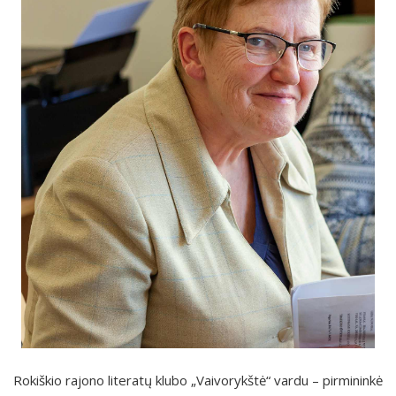
Rokiškio rajono literatų klubo „Vaivorykštė“ vardu – pirmininkė