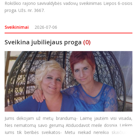
Rokiškio rajono savivaldybės vadovų sveikinimas Liepos 6-osios
proga. Užs. nr. 3667.
Sveikinimai
2026-07-06
Sveikina jubiliejaus proga
(0)
Jums dėkojam už metų brandumą- Laimę jautėm visi visada,
Nes nematomą savo gerumą Atiduodavot meile dosnia. Linkim
jums tik beribės sveikatos- Metų niekad nereikia skaičiuot…