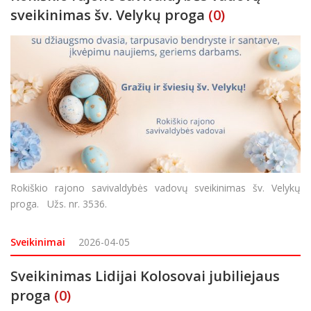
sveikinimas šv. Velykų proga
(0)
Rokiškio rajono savivaldybės vadovų sveikinimas šv. Velykų
proga. Užs. nr. 3536.
Sveikinimai
2026-04-05
Sveikinimas Lidijai Kolosovai jubiliejaus
proga
(0)