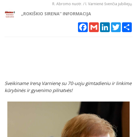
R. Abromo nuotr. / I. Varnienė švenčia jubiliejų.
„ROKIŠKIO SIRENA“ INFORMACIJA
Facebook
Gmail
LinkedIn
Twitter
Sh
Sveikiname Ireną Varnienę su 70-uoju gimtadieniu ir linkime
kūrybinės ir gyvenimo pilnatvės!