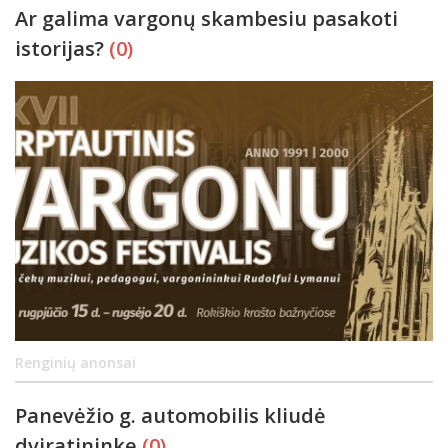
Ar galima vargonų skambesiu pasakoti
istorijas?
(0)
Renginių anonsai
Panevėžio g. automobilis kliudė
dviratininkę
(0)