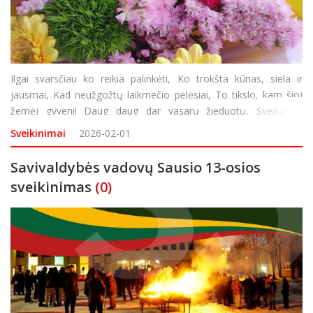
Ilgai svarsčiau ko reikia palinkėti, Ko trokšta kūnas, siela ir
jausmai, Kad neužgožtų laikmečio pelėsiai, To tikslo, kam šioj
žemėj gyveni! Daug daug dar vasarų žieduotų, Sveikatos,
džiaugsmo, laimės didelės, Ilgiausių metų ir skambiausių
Sveikinimai
2026-02-01
posmų, Tegul likimas dar nepagailės.
Savivaldybės vadovų Sausio 13-osios
sveikinimas
(0)