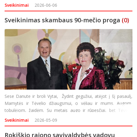
Tegu liejasi taurės šampano! Ir lai muzika šiandien jums gros!
Sveikinimai
2026-06-06
55-mečio proga nuoširdžiai
Sveikinimas skambaus 90-mečio proga
(0)
Sese Danute ir broli Vytai, Žydint gegužiui, atėjot į šį pasaulį,
Mamytės ir Tėvelio džiaugsmui, o vėliau ir mums. Augom,
tobulėjom, žaidėm. Su metais augo ir rūpesčiai, bet Tėvelių
meilė mus vienijo, rišo ir augino pažinti pasaulį.Išėjot gyvenimo
Sveikinimai
2026-05-09
laimės ieškoti. N
Rokiškio rajono savivaldybės vadovų