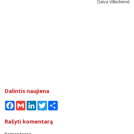
Daiva Vilkickienė
Dalintis naujiena
Facebook
Gmail
LinkedIn
Twitter
Share
Rašyti komentarą