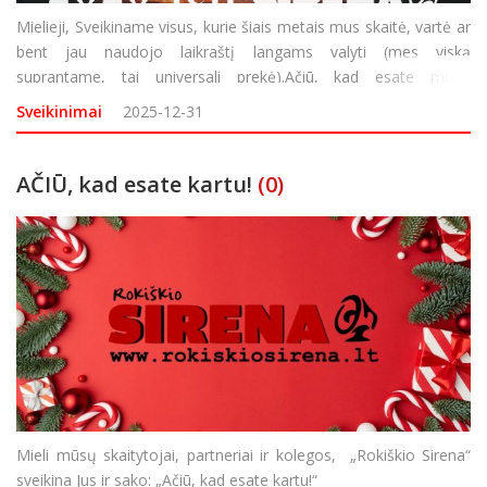
Mielieji, Sveikiname visus, kurie šiais metais mus skaitė, vartė ar
bent jau naudojo laikraštį langams valyti (mes viską
suprantame, tai universali prekė).Ačiū, kad esate mūsų
geriausias redaktorius – juk būtent jūsų dėmesys verčia mus
Sveikinimai
2025-12-31
pasitempti (ir kartais ištaisyti kla
AČIŪ, kad esate kartu!
(0)
Mieli mūsų skaitytojai, partneriai ir kolegos, „Rokiškio Sirena“
sveikina Jus ir sako: „Ačiū, kad esate kartu!“