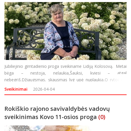
Jubiliejinio gimtadienio proga sveikiname Lidiją Kolosovą. Metai
bėga – nestoja, nelaukia,Šauksi, kviesi – atgal
nebegrįš.Džiaugsmas, skausmas lyg upė nuplaukia,O rytoj jau
vėl rūpestis grįš. Tad paleiski, Mama, kas slegia,Tegul praeitis
Sveikinimai
2026-04-04
lieka šv
Rokiškio rajono savivaldybės vadovų
sveikinimas Kovo 11-osios proga
(0)