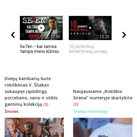
17:50
12:25
Se7en – kai tamsa
10 įsimintinų
10 įtempt
tampa meno kūriniu
detektyvinių serialų
stingdanč
istorijų
Dviejų kambarių bute
rokiškėnas V. Šliakas
sukaupęs įspūdingą
Naujausiame „Rokiškio
porceliano, vario ir stiklo
Sirena“ numeryje skaitykite
gaminių kolekciją
(0)
(0)
Žmonės
Trumpa informacija