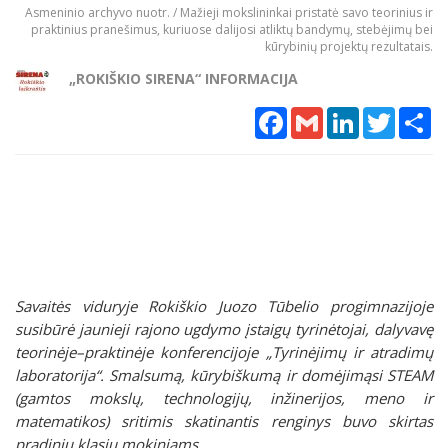
Asmeninio archyvo nuotr. / Mažieji mokslininkai pristatė savo teorinius ir
praktinius pranešimus, kuriuose dalijosi atliktų bandymų, stebėjimų bei
kūrybinių projektų rezultatais.
„ROKIŠKIO SIRENA“ INFORMACIJA
Facebook
Gmail
LinkedIn
Twitter
Sh
Savaitės viduryje Rokiškio Juozo Tūbelio progimnazijoje
susibūrė jaunieji rajono ugdymo įstaigų tyrinėtojai, dalyvavę
teorinėje–praktinėje konferencijoje „Tyrinėjimų ir atradimų
laboratorija“. Smalsumą, kūrybiškumą ir domėjimąsi STEAM
(gamtos mokslų, technologijų, inžinerijos, meno ir
matematikos) sritimis skatinantis renginys buvo skirtas
pradinių klasių mokiniams.