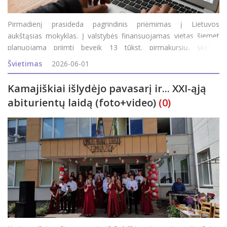
Pirmadienį prasideda pagrindinis priėmimas į Lietuvos
aukštąsias mokyklas. Į valstybės finansuojamas vietas šiemet
planuojama priimti beveik 13 tūkst. pirmakursių, skelbia
Švietimo, mokslo ir sporto ministerija (ŠMSM). „Kviečiu
Švietimas
2026-06-01
stojančiuosius rinktis tas studijas,
Kamajiškiai išlydėjo pavasarį ir... XXI-ąją
abiturientų laidą (foto+video)
(0)