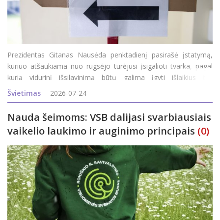
Prezidentas Gitanas Nausėda penktadienį pasirašė įstatymą,
kuriuo atšaukiama nuo rugsėjo turėjusi įsigalioti tvarka, pagal
kurią vidurinį išsilavinimą būtų galima įgyti išlaikius tris
valstybinius brandos egzaminus. Apie tai penktadienį patvirtino
Švietimas
2026-07-24
Prezidentūra.&nb
Nauda šeimoms: VSB dalijasi svarbiausiais
vaikelio laukimo ir auginimo principais
(0)