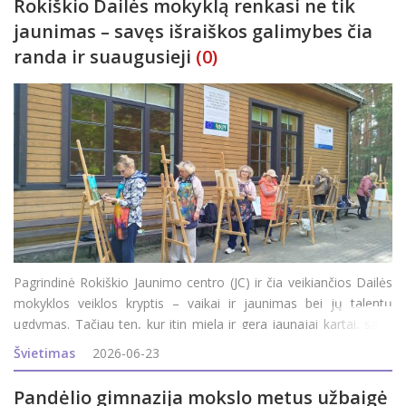
Rokiškio Dailės mokyklą renkasi ne tik
jaunimas – savęs išraiškos galimybes čia
randa ir suaugusieji
(0)
Pagrindinė Rokiškio Jaunimo centro (JC) ir čia veikiančios Dailės
mokyklos veiklos kryptis – vaikai ir jaunimas bei jų talentų
ugdymas. Tačiau ten, kur itin miela ir gera jaunajai kartai, savo
vietą randa ir suaugusieji. JC direktorė Inga Vagonė pasidžiaugė,
Švietimas
2026-06-23
kad šiais metais siūl
Pandėlio gimnazija mokslo metus užbaigė