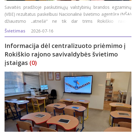
Savaitės pradžioje paskutiniųjų valstybinių brandos egzaminų
(VBE) rezultatus paskelbusi Nacionalinė švietimo agentūra (NŠA)
džiaugsmo „atnešė“ ne tik dar trims Rokiškio rajono
abiturientams, bet ir visam rajonui, nes iki šių rezultatų
Švietimas
2026-07-16
paskelbimo Roki&s
Informacija dėl centralizuoto priėmimo į
Rokiškio rajono savivaldybės švietimo
įstaigas
(0)