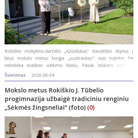
Rokiškio mokyklos-darželio „Ąžuoliukas“ Kavoliškio skyrius į
kitus mokslo metus žengia „susitraukęs“: nuo rugsėjo čia
nebelieka pradinio ugdymo klasių. Pasak įstaigos vadovės
Romualdos Cegelskienės, mintys, kad skyriuje gali nebelikti
Švietimas
2026-06-04
pradinio ugdymo klasių, jų
Mokslo metus Rokiškio J. Tūbelio
progimnazija užbaigė tradiciniu renginiu
„Sėkmės žingsneliai“ (foto)
(0)