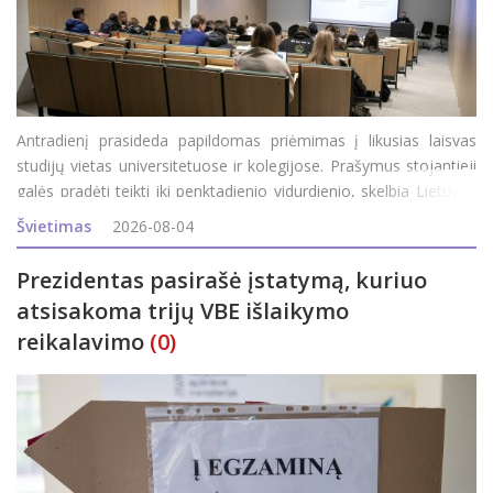
Antradienį prasideda papildomas priėmimas į likusias laisvas
studijų vietas universitetuose ir kolegijose. Prašymus stojantieji
galės pradėti teikti iki penktadienio vidurdienio, skelbia Lietuvos
aukštųjų mokyklų asociacija bendrajam priėmimui organizuoti
Švietimas
2026-08-04
(LAMABPO). Į valstybės finan
Prezidentas pasirašė įstatymą, kuriuo
atsisakoma trijų VBE išlaikymo
reikalavimo
(0)