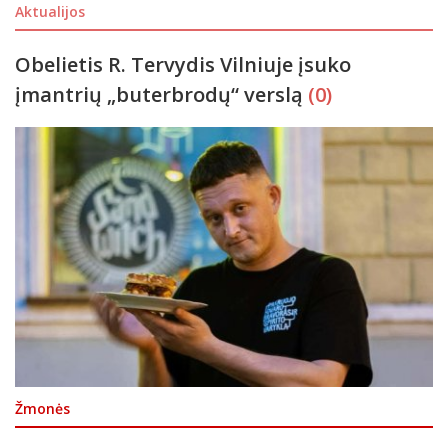
Aktualijos
Obelietis R. Tervydis Vilniuje įsuko
įmantrių „buterbrodų“ verslą
(0)
Žmonės