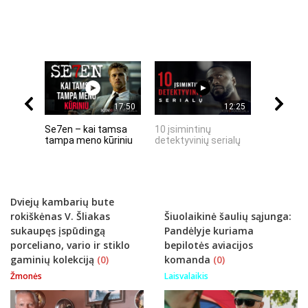
17:50
12:25
Se7en – kai tamsa
10 įsimintinų
10 įtempt
tampa meno kūriniu
detektyvinių serialų
stingdanč
istorijų
Dviejų kambarių bute
rokiškėnas V. Šliakas
Šiuolaikinė šaulių sąjunga:
sukaupęs įspūdingą
Pandėlyje kuriama
porceliano, vario ir stiklo
bepilotės aviacijos
gaminių kolekciją
(0)
komanda
(0)
Žmonės
Laisvalaikis