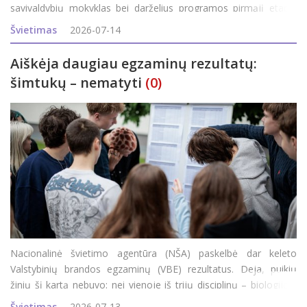
savivaldybių mokyklas bei darželius programos pirmąjį etapą.
Jame dalyvauja 24-ios šalies savivaldybės (jų sąraše – ir
Švietimas
2026-07-14
Rokiškis), kurių gyventojai
Aiškėja daugiau egzaminų rezultatų:
šimtukų – nematyti
(0)
Nacionalinė švietimo agentūra (NŠA) paskelbė dar keleto
Valstybinių brandos egzaminų (VBE) rezultatus. Deja, puikių
žinių šį kartą nebuvo: nei vienoje iš trijų disciplinų – biologijos,
geografijos, verslumo ir ekonomikos – maksimalaus (100)
Švietimas
2026-07-13