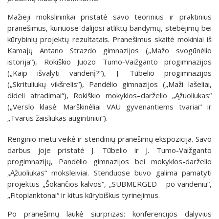
Mažieji mokslininkai pristatė savo teorinius ir praktinius
pranešimus, kuriuose dalijosi atliktų bandymų, stebėjimų bei
kūrybinių projektų rezultatais. Pranešimus skaitė mokiniai iš
Kamajų Antano Strazdo gimnazijos („Mažo svogūnėlio
istorija“), Rokiškio Juozo Tumo-Vaižganto progimnazijos
(„Kaip išvalyti vandenį?“), J. Tūbelio progimnazijos
(„Skrituliukų vikšrelis“), Pandėlio gimnazijos („Maži lašeliai,
dideli atradimai“), Rokiškio mokyklos–darželio „Ąžuoliukas“
(„Verslo klasė: Marškinėliai VAU gyvenantiems tvariai“ ir
„Tvarus žaisliukas augintiniui“).
Renginio metu veikė ir stendinių pranešimų ekspozicija. Savo
darbus joje pristatė J. Tūbelio ir J. Tumo-Vaižganto
progimnazijų, Pandėlio gimnazijos bei mokyklos-darželio
„Ąžuoliukas“ moksleiviai. Stenduose buvo galima pamatyti
projektus „Šokančios kalvos“, „SUBMERGED – po vandeniu“,
„Fitoplanktonai“ ir kitus kūrybiškus tyrinėjimus.
Po pranešimų laukė siurprizas: konferencijos dalyvius