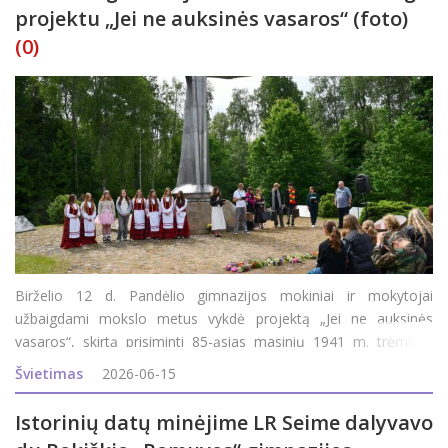
projektu „Jei ne auksinės vasaros“ (foto)
(0)
Birželio 12 d. Pandėlio gimnazijos mokiniai ir mokytojai
užbaigdami mokslo metus vykdė projektą „Jei ne auksinės
vasaros“, skirtą prisiminti 85-ąsias masinių 1941 m. trėmimų
metines. Į renginį atvyko A. Smetonos šaulių 5-osios rinktinės
Švietimas
2026-06-15
501 kuopos jaunieji šauliai su vadova
Istorinių datų minėjime LR Seime dalyvavo