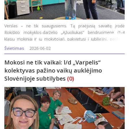
Verslas – ne tik suaugusiems. Tą praėjusią savaitę įrodė
Rokiškio mokyklos-darželio „Ąžuoliukas“ bendruomenė (1-4
klasių mokiniai ir jų mokytojai), pakvietusi į jubiliejinį, penktus
metus iš eilės pavasarį organizuojamą renginį „Verslumo
Švietimas
2026-06-02
miestelis“. Jubil
Mokosi ne tik vaikai: l/d „Varpelis“
kolektyvas pažino vaikų auklėjimo
Slovėnijoje subtilybes
(0)