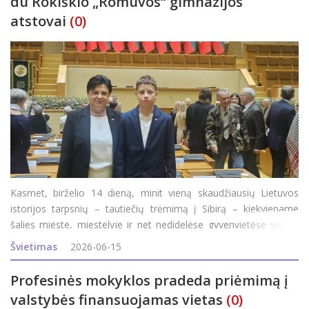
du Rokiškio „Romuvos“ gimnazijos
atstovai
(0)
Kasmet, birželio 14 dieną, minit vieną skaudžiausių Lietuvos
istorijos tarpsnių – tautiečių trėmimą į Sibirą – kiekviename
šalies mieste, miestelyje ir net nedidelėse gyvenvietėse vyksta
simboliniai minėjimo renginiai. Šiemet sukanka 85 metai nuo
Švietimas
2026-06-15
pirmojo masinio Lietuvos gy
Profesinės mokyklos pradeda priėmimą į
valstybės finansuojamas vietas
(0)