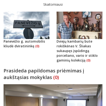
Skaitomiausi
Panevėžio g. automobilis
Dviejų kambarių bute
kliudė dviratininkę
(0)
rokiškėnas V. Šliakas
sukaupęs įspūdingą
porceliano, vario ir stiklo
gaminių kolekciją
(0)
Prasideda papildomas priėmimas į
aukštąsias mokyklas
(0)