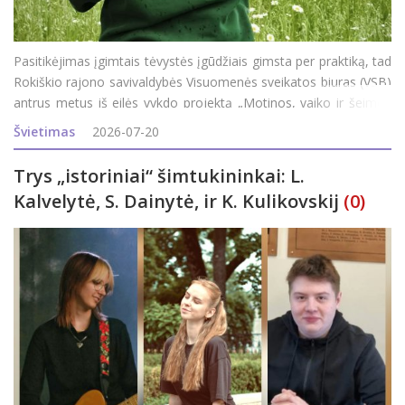
Pasitikėjimas įgimtais tėvystės įgūdžiais gimsta per praktiką, tad
Rokiškio rajono savivaldybės Visuomenės sveikatos biuras (VSB)
antrus metus iš eilės vykdo projektą „Motinos, vaiko ir šeimos
sveikatos stiprinimas“ ir rajono šeimas kviečia dalyvauti
Švietimas
2026-07-20
programoj
Trys „istoriniai“ šimtukininkai: L.
Kalvelytė, S. Dainytė, ir K. Kulikovskij
(0)