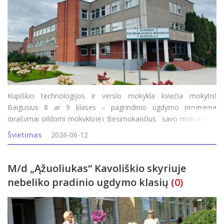
Kupiškio technologijos ir verslo mokykla kviečia mokytis!
Baigusius 8 ar 9 klases – pagrindinio ugdymo programa
(prašymai pildomi mokykloje) Besimokančius savo mokyklos /
gimnazijos 11-12 (III-IV) klasėse - profesinio mokymo modulis.
Švietimas
2026-06-12
Baigusius 10 klasių ir įgijusius pagr
M/d „Ąžuoliukas“ Kavoliškio skyriuje
nebeliko pradinio ugdymo klasių
(0)