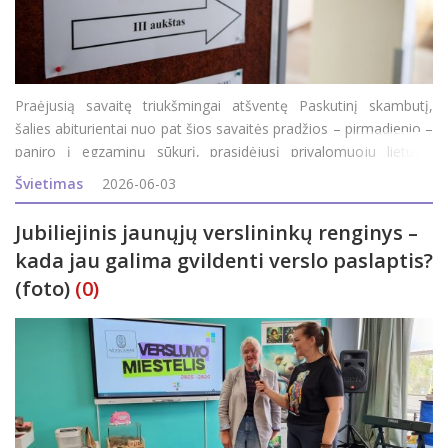
Praėjusią savaitę triukšmingai atšventę Paskutinį skambutį,
šalies abiturientai nuo pat šios savaitės pradžios – pirmadienio –
paniro į egzaminų sūkurį, prasidėjusį privalomuoju lietuvių
kalbos ir literatūros egzaminu. Šiandien abiturientai laikė geogra
Švietimas
2026-06-03
Jubiliejinis jaunųjų verslininkų renginys –
kada jau galima gvildenti verslo paslaptis?
(foto)
(0)