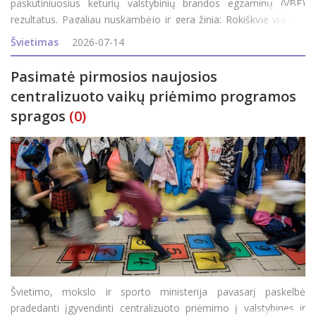
paskutiniuosius keturių valstybinių brandos egzaminų (VBE)
rezultatus. Pagaliau nuskambėjo ir gera žinia: Rokiškyje yra dar
trys šimtukai. Rokiškio rajono savivaldybės administracijos
Švietimas
2026-07-14
Švietimo ir
Pasimatė pirmosios naujosios
centralizuoto vaikų priėmimo programos
spragos
(0)
Švietimo, mokslo ir sporto ministerija pavasarį paskelbė
pradedanti įgyvendinti centralizuoto priėmimo į valstybines ir