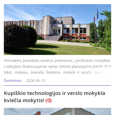
Pirmadienį prasideda vasaros priėmimas į profesines mokyklas.
Į valstybės finansuojamas vietas šiemet planuojama priimti 20,6
tūkst. mokinių, pranešė Švietimo, mokslo ir sporto ministerija
(ŠMSM). Anot ministerijos, daugiausia valstybės finansuojamų
Švietimas
2026-06-15
vietų suplanuota
Kupiškio technologijos ir verslo mokykla
kviečia mokytis!
(0)