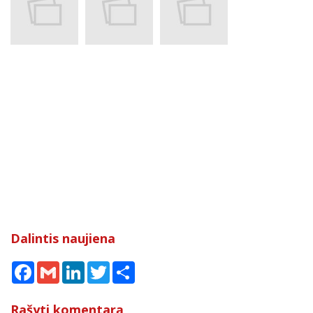
Dalintis naujiena
Facebook
Gmail
LinkedIn
Twitter
Share
Rašyti komentarą