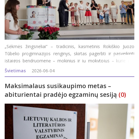
„Sėkmės žingsneliai“ – tradicinis, kasmetinis Rokiškio Juozo
Tūbelio progimnazijos renginys, skirtas pagerbti ir pasveikinti
įstaigos bendruomenę – mokinius ir jų mokytojus – kurie per
praėjusius mokslo metus pasiekė aukštesnių rezultatų ir garsino
Švietimas
2026-06-04
ugdymo
Maksimalaus susikaupimo metas –
abiturientai pradėjo egzaminų sesiją
(0)