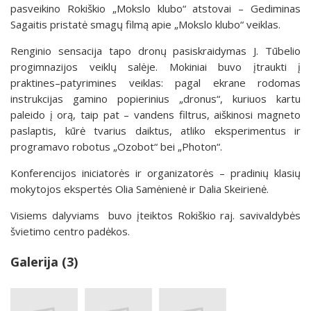
pasveikino Rokiškio „Mokslo klubo“ atstovai – Gediminas
Sagaitis pristatė smagų filmą apie „Mokslo klubo“ veiklas.
Renginio sensacija tapo dronų pasiskraidymas J. Tūbelio
progimnazijos veiklų salėje. Mokiniai buvo įtraukti į
praktines–patyrimines veiklas: pagal ekrane rodomas
instrukcijas gamino popierinius „dronus“, kuriuos kartu
paleido į orą, taip pat – vandens filtrus, aiškinosi magneto
paslaptis, kūrė tvarius daiktus, atliko eksperimentus ir
programavo robotus „Ozobot“ bei „Photon“.
Konferencijos iniciatorės ir organizatorės – pradinių klasių
mokytojos ekspertės Olia Samėnienė ir Dalia Skeirienė.
Visiems dalyviams buvo įteiktos Rokiškio raj. savivaldybės
švietimo centro padėkos.
Galerija (3)