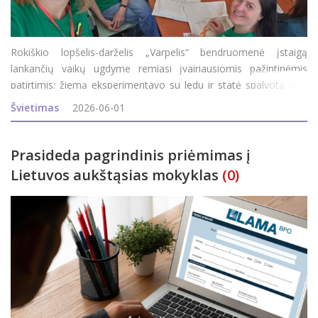
Rokiškio lopšelis-darželis „Varpelis“ bendruomenė įstaigą
lankančių vaikų ugdyme remiasi įvairiausiomis pažintinėmis
patirtimis: žiemą eksperimentavo su ledu ir statė spalvotą iglu,
pavasarį įstaigoje patys išperino dvi dešimtis viščiukų, o kiek
Švietimas
2026-06-01
kasdien
Prasideda pagrindinis priėmimas į
Lietuvos aukštąsias mokyklas
(0)