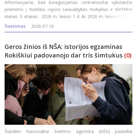
Informuojame, kad koreguojamas centralizuotai vykstančio
priėmimo į Rokiškio rajono savivaldybės mokyklas ir darželius
planas. II etapas : 2026 m. liepos 1 d. iki 2026 m. liepos 31 d. –
prašymų pildymas, koregavimas; 2026 m. rugpjūčio 1 d. iki 2026
Švietimas
2026-07-16
m. rugpjūčio 5 d. – e
Geros žinios iš NŠA: istorijos egzaminas
Rokiškiui padovanojo dar tris šimtukus
(0)
Šiandien Nacionalinė švietimo agentūra (NŠA) paskelbė