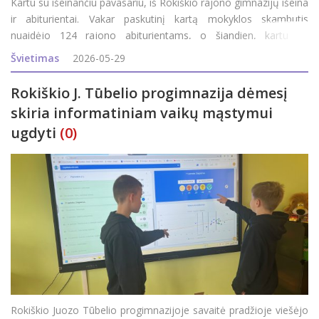
Kartu su išeinančiu pavasariu, iš Rokiškio rajono gimnazijų išeina
ir abiturientai. Vakar paskutinį kartą mokyklos skambutis
nuaidėjo 124 rajono abiturientams, o šiandien, kartu su
išeinančiu pavasariu, XXI-ąją gimnazijos dvyliktokų laidą į
Švietimas
2026-05-29
gyvenimą i&scaron
Rokiškio J. Tūbelio progimnazija dėmesį
skiria informatiniam vaikų mąstymui
ugdyti
(0)
Rokiškio Juozo Tūbelio progimnazijoje savaitė pradžioje viešėjo