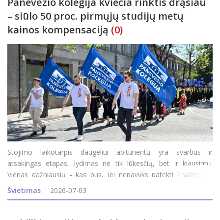
Panevėžio kolegija kviečia rinktis drąsiau
– siūlo 50 proc. pirmųjų studijų metų
kainos kompensaciją
(0)
Stojimo laikotarpis daugeliui abiturientų yra svarbus ir
atsakingas etapas, lydimas ne tik lūkesčių, bet ir klausimų.
Vienas dažniausių - kas bus, jei nepavyks patekti į valstybės
finansuojamą studijų vietą? Ar tai reiškia, kad teks atsisakyti
Švietimas
2026-07-03
svajonių studijų? Panevėžio kolegija sako - nebūt