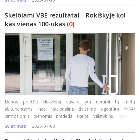
egzamino balo Roki&
Skelbiami VBE rezultatai – Rokiškyje kol
kas vienas 100-ukas
(0)
Liepos pradžia kiekvieną vasarą yra nerami tų metų
abiturientams, nes Nacionalinė švietimo agentūra (NŠA)
pirmosiomis dienomis pradeda skelbti Valstybinių brandos
egzaminų (VBE) rezultatus. Pirmuosius abiturientai sužinojo jau
Švietimas
2026-07-08
vakar: po 14 val. NŠA internetinėje svetainėje pasir