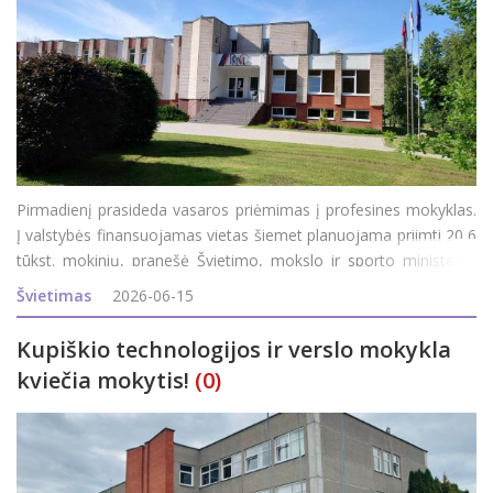
Pirmadienį prasideda vasaros priėmimas į profesines mokyklas.
Į valstybės finansuojamas vietas šiemet planuojama priimti 20,6
tūkst. mokinių, pranešė Švietimo, mokslo ir sporto ministerija
(ŠMSM). Anot ministerijos, daugiausia valstybės finansuojamų
Švietimas
2026-06-15
vietų suplanuota
Kupiškio technologijos ir verslo mokykla
kviečia mokytis!
(0)