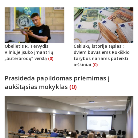
Obelietis R. Tervydis
Čekiukų istorija tęsiasi:
Vilniuje įsuko įmantrių
dviem buvusiems Rokiškio
„buterbrodų“ verslą
(0)
tarybos nariams pateikti
ieškiniai
(0)
Prasideda papildomas priėmimas į
aukštąsias mokyklas
(0)