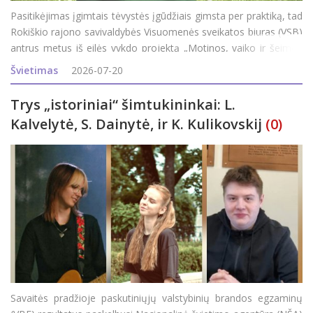
Pasitikėjimas įgimtais tėvystės įgūdžiais gimsta per praktiką, tad
Rokiškio rajono savivaldybės Visuomenės sveikatos biuras (VSB)
antrus metus iš eilės vykdo projektą „Motinos, vaiko ir šeimos
sveikatos stiprinimas“ ir rajono šeimas kviečia dalyvauti
Švietimas
2026-07-20
programoj
Trys „istoriniai“ šimtukininkai: L.
Kalvelytė, S. Dainytė, ir K. Kulikovskij
(0)
Savaitės pradžioje paskutiniųjų valstybinių brandos egzaminų