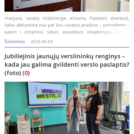
Praėjusią savaitę triukšmingai atšventę Paskutinį skambutį,
šalies abiturientai nuo pat šios savaitės pradžios – pirmadienio –
paniro į egzaminų sūkurį, prasidėjusį privalomuoju lietuvių
kalbos ir literatūros egzaminu. Šiandien abiturientai laikė geogra
Švietimas
2026-06-03
Jubiliejinis jaunųjų verslininkų renginys –
kada jau galima gvildenti verslo paslaptis?
(foto)
(0)