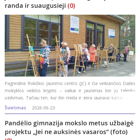
randa ir suaugusieji
(0)
Pagrindinė Rokiškio Jaunimo centro (JC) ir čia veikiančios Dailės
mokyklos veiklos kryptis – vaikai ir jaunimas bei jų talentų
ugdymas. Tačiau ten, kur itin miela ir gera jaunajai kartai, savo
vietą randa ir suaugusieji. JC direktorė Inga Vagonė pasidžiaugė,
Švietimas
2026-06-23
kad šiais metais siūl
Pandėlio gimnazija mokslo metus užbaigė
projektu „Jei ne auksinės vasaros“ (foto)