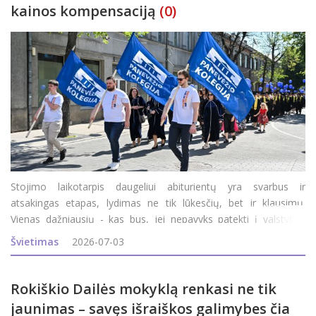
kainos kompensaciją
(0)
Stojimo laikotarpis daugeliui abiturientų yra svarbus ir
atsakingas etapas, lydimas ne tik lūkesčių, bet ir klausimų.
Vienas dažniausių - kas bus, jei nepavyks patekti į valstybės
finansuojamą studijų vietą? Ar tai reiškia, kad teks atsisakyti
Švietimas
2026-07-03
svajonių studijų? Panevėžio kolegija sako - nebūt
Rokiškio Dailės mokyklą renkasi ne tik
jaunimas – savęs išraiškos galimybes čia