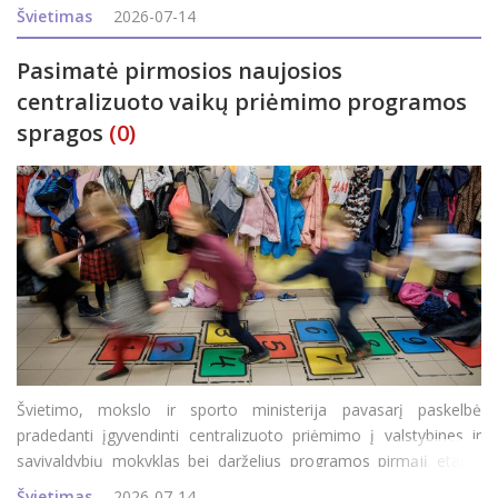
trys šimtukai. Rokiškio rajono savivaldybės administracijos
Švietimas
2026-07-14
Švietimo ir
Pasimatė pirmosios naujosios
centralizuoto vaikų priėmimo programos
spragos
(0)
Švietimo, mokslo ir sporto ministerija pavasarį paskelbė
pradedanti įgyvendinti centralizuoto priėmimo į valstybines ir
savivaldybių mokyklas bei darželius programos pirmąjį etapą.
Jame dalyvauja 24-ios šalies savivaldybės (jų sąraše – ir
Švietimas
2026-07-14