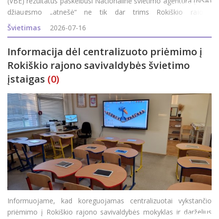
(VBE) rezultatus paskelbusi Nacionalinė švietimo agentūra (NŠA)
džiaugsmo „atnešė“ ne tik dar trims Rokiškio rajono
abiturientams, bet ir visam rajonui, nes iki šių rezultatų
Švietimas
2026-07-16
paskelbimo Roki&s
Informacija dėl centralizuoto priėmimo į
Rokiškio rajono savivaldybės švietimo
įstaigas
(0)
Informuojame, kad koreguojamas centralizuotai vykstančio
priėmimo į Rokiškio rajono savivaldybės mokyklas ir darželius