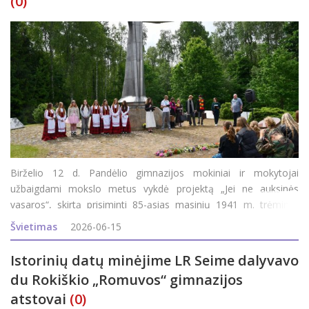
(0)
Birželio 12 d. Pandėlio gimnazijos mokiniai ir mokytojai
užbaigdami mokslo metus vykdė projektą „Jei ne auksinės
vasaros“, skirtą prisiminti 85-ąsias masinių 1941 m. trėmimų
metines. Į renginį atvyko A. Smetonos šaulių 5-osios rinktinės
Švietimas
2026-06-15
501 kuopos jaunieji šauliai su vadova
Istorinių datų minėjime LR Seime dalyvavo
du Rokiškio „Romuvos“ gimnazijos
atstovai
(0)