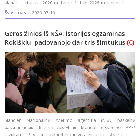
planas. II etapas : 2026 m. liepos 1 d. iki 2026 m. liepos 31 d. –
prašymų pildymas, koregavimas; 2026 m. rugpjūčio 1 d. iki 2026
Švietimas
2026-07-16
m. rugpjūčio 5 d. – e
Geros žinios iš NŠA: istorijos egzaminas
Rokiškiui padovanojo dar tris šimtukus
(0)
Šiandien Nacionalinė švietimo agentūra (NŠA) paskelbė
paskutiniuosius keturių valstybinių brandos egzaminų (VBE)
rezultatus. Pagaliau nuskambėjo ir gera žinia: Rokiškyje yra dar