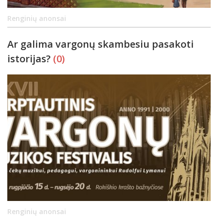
Renginių anonsai
Ar galima vargonų skambesiu pasakoti
istorijas?
(0)
Renginių anonsai