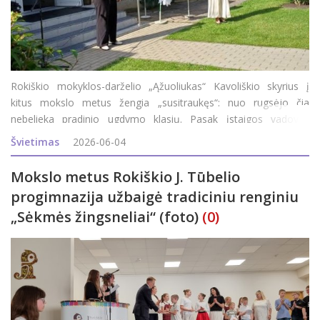
Rokiškio mokyklos-darželio „Ąžuoliukas“ Kavoliškio skyrius į
kitus mokslo metus žengia „susitraukęs“: nuo rugsėjo čia
nebelieka pradinio ugdymo klasių. Pasak įstaigos vadovės
Romualdos Cegelskienės, mintys, kad skyriuje gali nebelikti
Švietimas
2026-06-04
pradinio ugdymo klasių, jų
Mokslo metus Rokiškio J. Tūbelio
progimnazija užbaigė tradiciniu renginiu
„Sėkmės žingsneliai“ (foto)
(0)