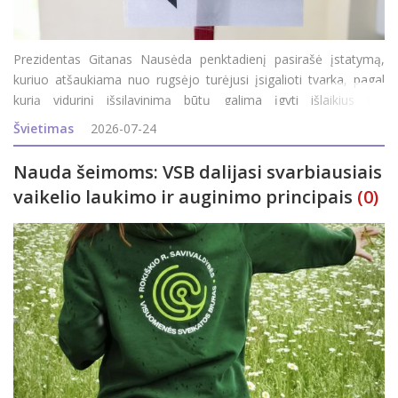
Prezidentas Gitanas Nausėda penktadienį pasirašė įstatymą,
kuriuo atšaukiama nuo rugsėjo turėjusi įsigalioti tvarka, pagal
kurią vidurinį išsilavinimą būtų galima įgyti išlaikius tris
valstybinius brandos egzaminus. Apie tai penktadienį patvirtino
Švietimas
2026-07-24
Prezidentūra.&nb
Nauda šeimoms: VSB dalijasi svarbiausiais
vaikelio laukimo ir auginimo principais
(0)