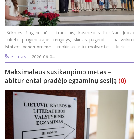
„Sėkmės žingsneliai“ – tradicinis, kasmetinis Rokiškio Juozo
Tūbelio progimnazijos renginys, skirtas pagerbti ir pasveikinti
įstaigos bendruomenę – mokinius ir jų mokytojus – kurie per
praėjusius mokslo metus pasiekė aukštesnių rezultatų ir garsino
Švietimas
2026-06-04
ugdymo
Maksimalaus susikaupimo metas –
abiturientai pradėjo egzaminų sesiją
(0)