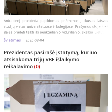
Antradienį prasideda papildomas priėmimas į likusias laisvas
studijų vietas universitetuose ir kolegijose. Prašymus stojantieji
galės pradėti teikti iki penktadienio vidurdienio, skelbia Lietuvos
aukštųjų mokyklų asociacija bendrajam priėmimui organizuoti
Švietimas
2026-08-04
(LAMABPO). Į valstybės finan
Prezidentas pasirašė įstatymą, kuriuo
atsisakoma trijų VBE išlaikymo
reikalavimo
(0)