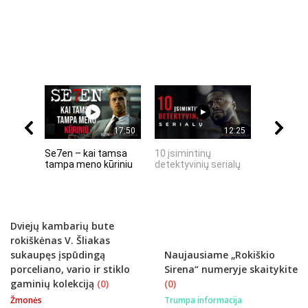
17:50
12:25
Se7en – kai tamsa
10 įsimintinų
10 įtempt
tampa meno kūriniu
detektyvinių serialų
stingdanč
istorijų
Dviejų kambarių bute
rokiškėnas V. Šliakas
sukaupęs įspūdingą
Naujausiame „Rokiškio
porceliano, vario ir stiklo
Sirena“ numeryje skaitykite
gaminių kolekciją
(0)
(0)
Žmonės
Trumpa informacija