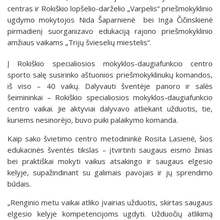
centras ir Rokiškio lopšelio-darželio „Varpelis“ priešmokyklinio
ugdymo mokytojos Nida Šaparnienė bei Inga Čičinskienė
pirmadienį suorganizavo edukaciją rajono priešmokyklinio
amžiaus vaikams „Trijų švieselių miestelis“.
Į Rokiškio specialiosios mokyklos-daugiafunkcio centro
sporto salę susirinko aštuonios priešmokyklinukų komandos,
iš viso – 40 vaikų. Dalyvauti šventėje panoro ir salės
šeimininkai – Rokiškio specialiosios mokyklos-daugiafunkcio
centro vaikai. Jie aktyviai dalyvavo atliekant užduotis, tie,
kuriems nesinorėjo, buvo puiki palaikymo komanda.
Kaip sako švietimo centro metodininkė Rosita Lasienė, šios
edukacinės šventės tikslas – įtvirtinti saugaus eismo žinias
bei praktiškai mokyti vaikus atsakingo ir saugaus elgesio
kelyje, supažindinant su galimais pavojais ir jų sprendimo
būdais.
„Renginio metu vaikai atliko įvairias užduotis, skirtas saugaus
elgesio kelyje kompetencijoms ugdyti. Užduočių atlikimą