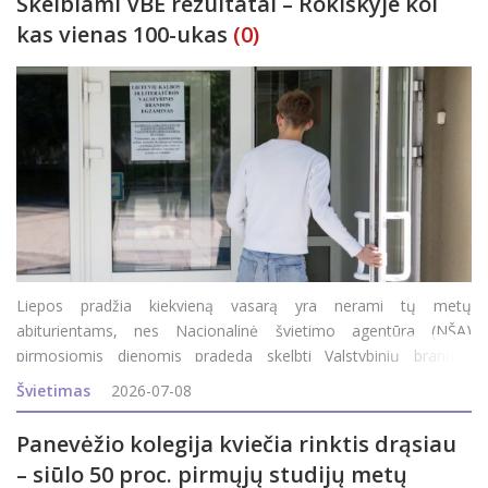
Skelbiami VBE rezultatai – Rokiškyje kol
kas vienas 100-ukas
(0)
Liepos pradžia kiekvieną vasarą yra nerami tų metų
abiturientams, nes Nacionalinė švietimo agentūra (NŠA)
pirmosiomis dienomis pradeda skelbti Valstybinių brandos
egzaminų (VBE) rezultatus. Pirmuosius abiturientai sužinojo jau
Švietimas
2026-07-08
vakar: po 14 val. NŠA internetinėje svetainėje pasir
Panevėžio kolegija kviečia rinktis drąsiau
– siūlo 50 proc. pirmųjų studijų metų