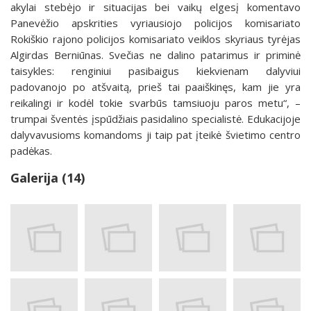
akylai stebėjo ir situacijas bei vaikų elgesį komentavo
Panevėžio apskrities vyriausiojo policijos komisariato
Rokiškio rajono policijos komisariato veiklos skyriaus tyrėjas
Algirdas Berniūnas. Svečias ne dalino patarimus ir priminė
taisykles: renginiui pasibaigus kiekvienam dalyviui
padovanojo po atšvaitą, prieš tai paaiškinęs, kam jie yra
reikalingi ir kodėl tokie svarbūs tamsiuoju paros metu“, –
trumpai šventės įspūdžiais pasidalino specialistė. Edukacijoje
dalyvavusioms komandoms ji taip pat įteikė švietimo centro
padėkas.
Galerija (14)