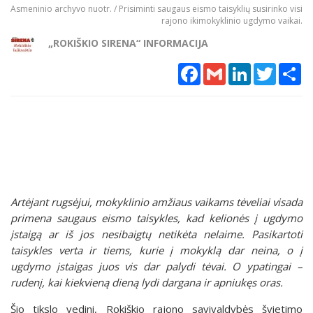
Asmeninio archyvo nuotr. / Prisiminti saugaus eismo taisyklių susirinko visi
rajono ikimokyklinio ugdymo vaikai.
„ROKIŠKIO SIRENA“ INFORMACIJA
Facebook
Gmail
LinkedIn
Twitter
Sh
Artėjant rugsėjui, mokyklinio amžiaus vaikams tėveliai visada
primena saugaus eismo taisykles, kad kelionės į ugdymo
įstaigą ar iš jos nesibaigtų netikėta nelaime. Pasikartoti
taisykles verta ir tiems, kurie į mokyklą dar neina, o į
ugdymo įstaigas juos vis dar palydi tėvai. O ypatingai –
rudenį, kai kiekvieną dieną lydi dargana ir apniukęs oras.
Šio tikslo vedini, Rokiškio rajono savivaldybės švietimo