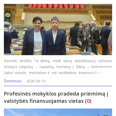
Kasmet, birželio 14 dieną, minit vieną skaudžiausių Lietuvos
istorijos tarpsnių – tautiečių trėmimą į Sibirą – kiekviename
šalies mieste, miestelyje ir net nedidelėse gyvenvietėse vyksta
simboliniai minėjimo renginiai. Šiemet sukanka 85 metai nuo
Švietimas
2026-06-15
pirmojo masinio Lietuvos gy
Profesinės mokyklos pradeda priėmimą į
valstybės finansuojamas vietas
(0)