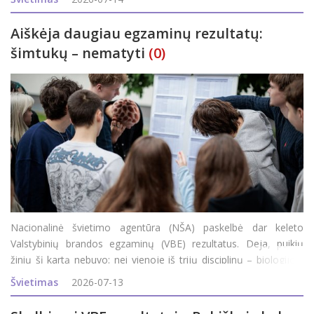
Rokiškis), kurių gyventojai
Aiškėja daugiau egzaminų rezultatų:
šimtukų – nematyti
(0)
Nacionalinė švietimo agentūra (NŠA) paskelbė dar keleto
Valstybinių brandos egzaminų (VBE) rezultatus. Deja, puikių
žinių šį kartą nebuvo: nei vienoje iš trijų disciplinų – biologijos,
geografijos, verslumo ir ekonomikos – maksimalaus (100)
Švietimas
2026-07-13
egzamino balo Roki&