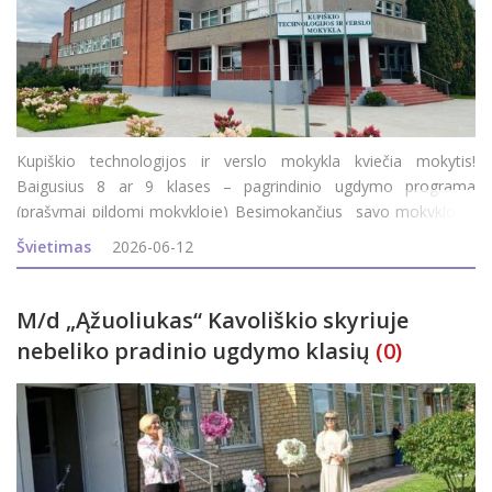
Kupiškio technologijos ir verslo mokykla kviečia mokytis!
Baigusius 8 ar 9 klases – pagrindinio ugdymo programa
(prašymai pildomi mokykloje) Besimokančius savo mokyklos /
gimnazijos 11-12 (III-IV) klasėse - profesinio mokymo modulis.
Švietimas
2026-06-12
Baigusius 10 klasių ir įgijusius pagr
M/d „Ąžuoliukas“ Kavoliškio skyriuje
nebeliko pradinio ugdymo klasių
(0)