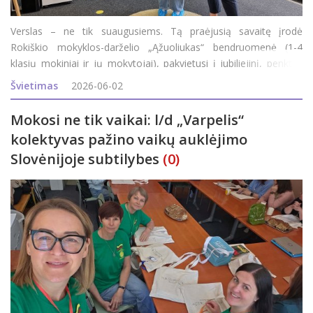
Verslas – ne tik suaugusiems. Tą praėjusią savaitę įrodė
Rokiškio mokyklos-darželio „Ąžuoliukas“ bendruomenė (1-4
klasių mokiniai ir jų mokytojai), pakvietusi į jubiliejinį, penktus
metus iš eilės pavasarį organizuojamą renginį „Verslumo
Švietimas
2026-06-02
miestelis“. Jubil
Mokosi ne tik vaikai: l/d „Varpelis“
kolektyvas pažino vaikų auklėjimo
Slovėnijoje subtilybes
(0)