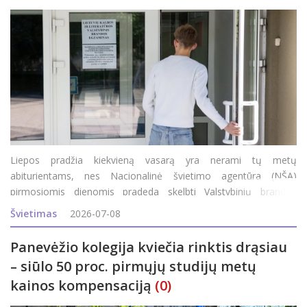
Liepos pradžia kiekvieną vasarą yra nerami tų metų
abiturientams, nes Nacionalinė švietimo agentūra (NŠA)
pirmosiomis dienomis pradeda skelbti Valstybinių brandos
egzaminų (VBE) rezultatus. Pirmuosius abiturientai sužinojo jau
Švietimas
2026-07-08
vakar: po 14 val. NŠA internetinėje svetainėje pasir
Panevėžio kolegija kviečia rinktis drąsiau
– siūlo 50 proc. pirmųjų studijų metų
kainos kompensaciją
(0)