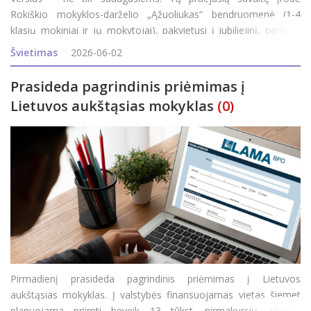
Rokiškio mokyklos-darželio „Ąžuoliukas“ bendruomenė (1-4
klasių mokiniai ir jų mokytojai), pakvietusi į jubiliejinį, penktus
metus iš eilės pavasarį organizuojamą renginį „Verslumo
Švietimas
2026-06-02
miestelis“. Jubil
Prasideda pagrindinis priėmimas į
Lietuvos aukštąsias mokyklas
(0)
Pirmadienį prasideda pagrindinis priėmimas į Lietuvos
aukštąsias mokyklas. Į valstybės finansuojamas vietas šiemet
planuojama priimti beveik 13 tūkst. pirmakursių, skelbia