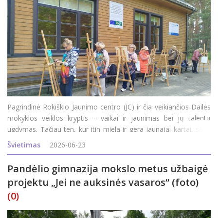
Pagrindinė Rokiškio Jaunimo centro (JC) ir čia veikiančios Dailės
mokyklos veiklos kryptis – vaikai ir jaunimas bei jų talentų
ugdymas. Tačiau ten, kur itin miela ir gera jaunajai kartai, savo
vietą randa ir suaugusieji. JC direktorė Inga Vagonė pasidžiaugė,
Švietimas
2026-06-23
kad šiais metais siūl
Pandėlio gimnazija mokslo metus užbaigė
projektu „Jei ne auksinės vasaros“ (foto)
(0)