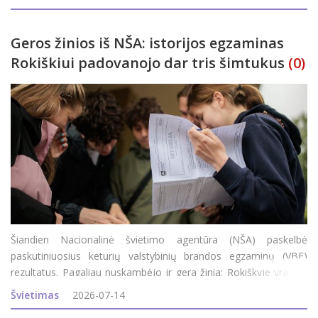
m. rugpjūčio 5 d. – e
Geros žinios iš NŠA: istorijos egzaminas
Rokiškiui padovanojo dar tris šimtukus
(0)
Šiandien Nacionalinė švietimo agentūra (NŠA) paskelbė
paskutiniuosius keturių valstybinių brandos egzaminų (VBE)
rezultatus. Pagaliau nuskambėjo ir gera žinia: Rokiškyje yra dar
trys šimtukai. Rokiškio rajono savivaldybės administracijos
Švietimas
2026-07-14
Švietimo ir