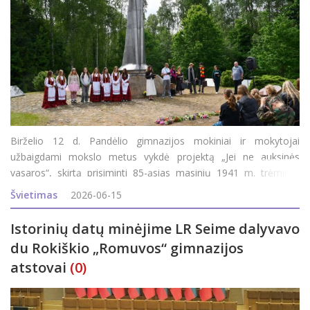
Birželio 12 d. Pandėlio gimnazijos mokiniai ir mokytojai
užbaigdami mokslo metus vykdė projektą „Jei ne auksinės
vasaros“, skirtą prisiminti 85-ąsias masinių 1941 m. trėmimų
metines. Į renginį atvyko A. Smetonos šaulių 5-osios rinktinės
Švietimas
2026-06-15
501 kuopos jaunieji šauliai su vadova
Istorinių datų minėjime LR Seime dalyvavo
du Rokiškio „Romuvos“ gimnazijos
atstovai
(0)