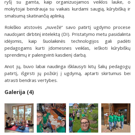
ryšį su gamta, kaip organizuojamos veiklos lauke, o
mokytojai bendrauja su vaikais kurdami saugią, kūrybišką ir
smalsumą skatinančią aplinką.
Rokiškio atstovės „nuvežė“ savo patirtį ugdymo procese
naudojant dirbtinį intelektą (DI). Pristatymo metu pasidalinta
idėjomis, kaip šiuolaikinės technologijos gali padėti
pedagogams kurti įdomesnes veiklas, ieškoti kūrybiškų
sprendimų ir palengvinti kasdienį darbą.
Anot jų, buvo labai naudinga išklausyti kitų šalių pedagogų
patirtį, išgirsti jų požiūrį į ugdymą, aptarti skirtumus bei
atrasti bendras vertybes.
Galerija (4)