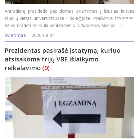
Antradienį prasideda papildomas priėmimas į likusias laisvas
studijų vietas universitetuose ir kolegijose. Prašymus stojantieji
galės pradėti teikti iki penktadienio vidurdienio, skelbia Lietuvos
aukštųjų mokyklų asociacija bendrajam priėmimui organizuoti
Švietimas
2026-08-04
(LAMABPO). Į valstybės finan
Prezidentas pasirašė įstatymą, kuriuo
atsisakoma trijų VBE išlaikymo
reikalavimo
(0)