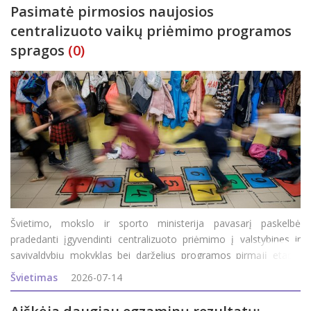
Pasimatė pirmosios naujosios
centralizuoto vaikų priėmimo programos
spragos
(0)
Švietimo, mokslo ir sporto ministerija pavasarį paskelbė
pradedanti įgyvendinti centralizuoto priėmimo į valstybines ir
savivaldybių mokyklas bei darželius programos pirmąjį etapą.
Jame dalyvauja 24-ios šalies savivaldybės (jų sąraše – ir
Švietimas
2026-07-14
Rokiškis), kurių gyventojai