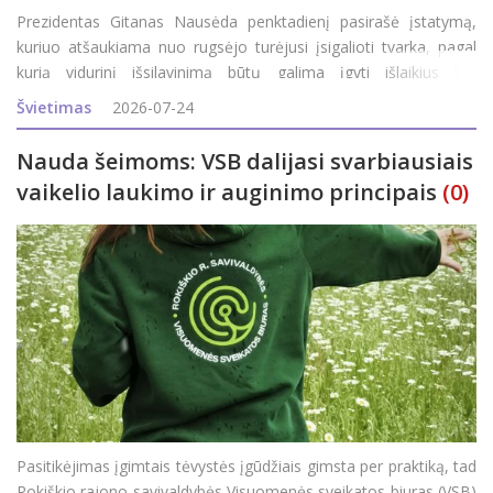
Prezidentas Gitanas Nausėda penktadienį pasirašė įstatymą,
kuriuo atšaukiama nuo rugsėjo turėjusi įsigalioti tvarka, pagal
kurią vidurinį išsilavinimą būtų galima įgyti išlaikius tris
valstybinius brandos egzaminus. Apie tai penktadienį patvirtino
Švietimas
2026-07-24
Prezidentūra.&nb
Nauda šeimoms: VSB dalijasi svarbiausiais
vaikelio laukimo ir auginimo principais
(0)
Pasitikėjimas įgimtais tėvystės įgūdžiais gimsta per praktiką, tad
Rokiškio rajono savivaldybės Visuomenės sveikatos biuras (VSB)