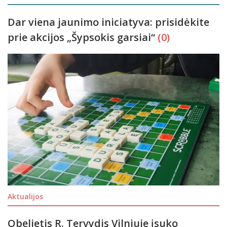
Dar viena jaunimo iniciatyva: prisidėkite
prie akcijos „Šypsokis garsiai“
(0)
Aktualijos
Obelietis R. Tervydis Vilniuje įsuko