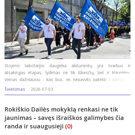
Stojimo laikotarpis daugeliui abiturientų yra svarbus ir
atsakingas etapas, lydimas ne tik lūkesčių, bet ir klausimų.
Vienas dažniausių - kas bus, jei nepavyks patekti į valstybės
finansuojamą studijų vietą? Ar tai reiškia, kad teks atsisakyti
Švietimas
2026-07-03
svajonių studijų? Panevėžio kolegija sako - nebūt
Rokiškio Dailės mokyklą renkasi ne tik
jaunimas – savęs išraiškos galimybes čia
randa ir suaugusieji
(0)