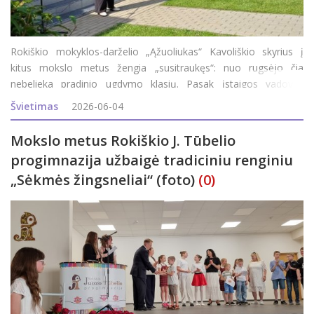
Rokiškio mokyklos-darželio „Ąžuoliukas“ Kavoliškio skyrius į
kitus mokslo metus žengia „susitraukęs“: nuo rugsėjo čia
nebelieka pradinio ugdymo klasių. Pasak įstaigos vadovės
Romualdos Cegelskienės, mintys, kad skyriuje gali nebelikti
Švietimas
2026-06-04
pradinio ugdymo klasių, jų
Mokslo metus Rokiškio J. Tūbelio
progimnazija užbaigė tradiciniu renginiu
„Sėkmės žingsneliai“ (foto)
(0)