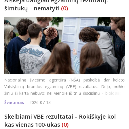
Aiškėja daugiau egzaminų rezultatų:
šimtukų – nematyti
(0)
Nacionalinė švietimo agentūra (NŠA) paskelbė dar keleto
Valstybinių brandos egzaminų (VBE) rezultatus. Deja, puikių
žinių šį kartą nebuvo: nei vienoje iš trijų disciplinų – biologijos,
geografijos, verslumo ir ekonomikos – maksimalaus (100)
Švietimas
2026-07-13
egzamino balo Roki&
Skelbiami VBE rezultatai – Rokiškyje kol
kas vienas 100-ukas
(0)