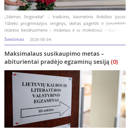
„Sėkmės žingsneliai“ – tradicinis, kasmetinis Rokiškio Juozo
Tūbelio progimnazijos renginys, skirtas pagerbti ir pasveikinti
įstaigos bendruomenę – mokinius ir jų mokytojus – kurie per
praėjusius mokslo metus pasiekė aukštesnių rezultatų ir garsino
Švietimas
2026-06-04
ugdymo
Maksimalaus susikaupimo metas –
abiturientai pradėjo egzaminų sesiją
(0)