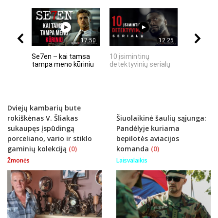
17:50
12:25
Se7en – kai tamsa
10 įsimintinų
10 įtempt
tampa meno kūriniu
detektyvinių serialų
stingdanč
istorijų
Dviejų kambarių bute
rokiškėnas V. Šliakas
Šiuolaikinė šaulių sąjunga:
sukaupęs įspūdingą
Pandėlyje kuriama
porceliano, vario ir stiklo
bepilotės aviacijos
gaminių kolekciją
(0)
komanda
(0)
Žmonės
Laisvalaikis