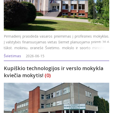
Pirmadienį prasideda vasaros priėmimas į profesines mokyklas.
Į valstybės finansuojamas vietas šiemet planuojama priimti 20,6
tūkst. mokinių, pranešė Švietimo, mokslo ir sporto ministerija
(ŠMSM). Anot ministerijos, daugiausia valstybės finansuojamų
Švietimas
2026-06-15
vietų suplanuota
Kupiškio technologijos ir verslo mokykla
kviečia mokytis!
(0)