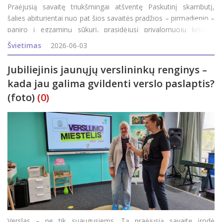
Praėjusią savaitę triukšmingai atšventę Paskutinį skambutį,
šalies abiturientai nuo pat šios savaitės pradžios – pirmadienio –
paniro į egzaminų sūkurį, prasidėjusį privalomuoju lietuvių
kalbos ir literatūros egzaminu. Šiandien abiturientai laikė geogra
Švietimas
2026-06-03
Jubiliejinis jaunųjų verslininkų renginys –
kada jau galima gvildenti verslo paslaptis?
(foto)
(0)
Verslas – ne tik suaugusiems. Tą praėjusią savaitę įrodė