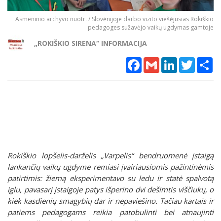
Asmeninio archyvo nuotr. / Slovėnijoje darbo vizito viešėjusias Rokiškio
pedagoges sužavėjo vaikų ugdymas gamtoje
„ROKIŠKIO SIRENA“ INFORMACIJA
Facebook
Gmail
LinkedIn
Twitter
Sh
Rokiškio lopšelis-darželis „Varpelis“ bendruomenė įstaigą
lankančių vaikų ugdyme remiasi įvairiausiomis pažintinėmis
patirtimis: žiemą eksperimentavo su ledu ir statė spalvotą
iglu, pavasarį įstaigoje patys išperino dvi dešimtis viščiukų, o
kiek kasdienių smagybių dar ir nepaviešino. Tačiau kartais ir
patiems pedagogams reikia patobulinti bei atnaujinti