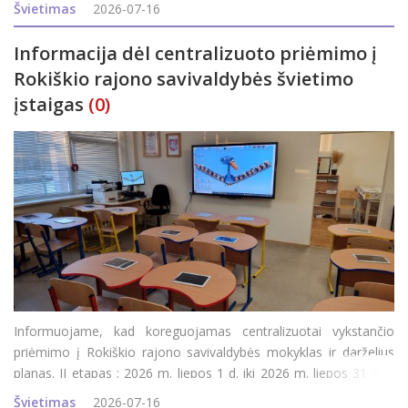
abiturientams, bet ir visam rajonui, nes iki šių rezultatų
Švietimas
2026-07-16
paskelbimo Roki&s
Informacija dėl centralizuoto priėmimo į
Rokiškio rajono savivaldybės švietimo
įstaigas
(0)
Informuojame, kad koreguojamas centralizuotai vykstančio
priėmimo į Rokiškio rajono savivaldybės mokyklas ir darželius
planas. II etapas : 2026 m. liepos 1 d. iki 2026 m. liepos 31 d. –
prašymų pildymas, koregavimas; 2026 m. rugpjūčio 1 d. iki 2026
Švietimas
2026-07-16