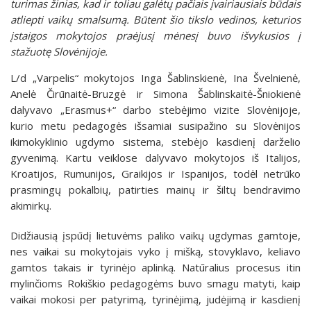
turimas žinias, kad ir toliau galėtų pačiais įvairiausiais būdais
atliepti vaikų smalsumą. Būtent šio tikslo vedinos, keturios
įstaigos mokytojos praėjusį mėnesį buvo išvykusios į
stažuotę Slovėnijoje.
L/d „Varpelis“ mokytojos Inga Šablinskienė, Ina Švelnienė,
Anelė Čirūnaitė-Bruzgė ir Simona Šablinskaitė-Šniokienė
dalyvavo „Erasmus+“ darbo stebėjimo vizite Slovėnijoje,
kurio metu pedagogės išsamiai susipažino su Slovėnijos
ikimokyklinio ugdymo sistema, stebėjo kasdienį darželio
gyvenimą. Kartu veiklose dalyvavo mokytojos iš Italijos,
Kroatijos, Rumunijos, Graikijos ir Ispanijos, todėl netrūko
prasmingų pokalbių, patirties mainų ir šiltų bendravimo
akimirkų.
Didžiausią įspūdį lietuvėms paliko vaikų ugdymas gamtoje,
nes vaikai su mokytojais vyko į mišką, stovyklavo, keliavo
gamtos takais ir tyrinėjo aplinką. Natūralius procesus itin
mylinčioms Rokiškio pedagogėms buvo smagu matyti, kaip
vaikai mokosi per patyrimą, tyrinėjimą, judėjimą ir kasdienį