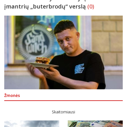
įmantrių „buterbrodų“ verslą
(0)
Žmonės
Skaitomiausi