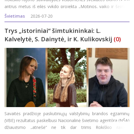
antrus metus iš eilės vykdo projektą „Motinos, vaiko ir šeimos
sveikatos stiprinimas“ ir rajono šeimas kviečia dalyvauti
Švietimas
2026-07-20
programoj
Trys „istoriniai“ šimtukininkai: L.
Kalvelytė, S. Dainytė, ir K. Kulikovskij
(0)
Savaitės pradžioje paskutiniųjų valstybinių brandos egzaminų
(VBE) rezultatus paskelbusi Nacionalinė švietimo agentūra (NŠA)
džiaugsmo „atnešė“ ne tik dar trims Rokiškio rajono