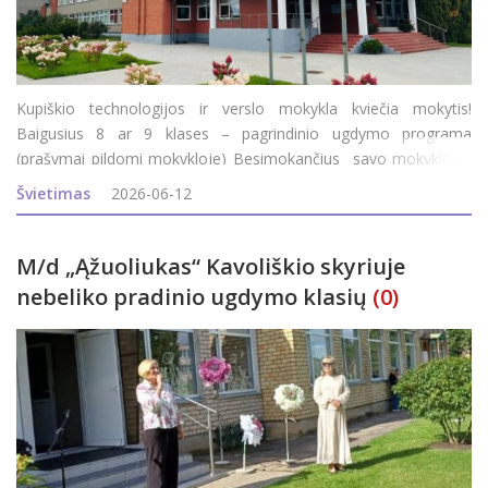
Kupiškio technologijos ir verslo mokykla kviečia mokytis!
Baigusius 8 ar 9 klases – pagrindinio ugdymo programa
(prašymai pildomi mokykloje) Besimokančius savo mokyklos /
gimnazijos 11-12 (III-IV) klasėse - profesinio mokymo modulis.
Švietimas
2026-06-12
Baigusius 10 klasių ir įgijusius pagr
M/d „Ąžuoliukas“ Kavoliškio skyriuje
nebeliko pradinio ugdymo klasių
(0)