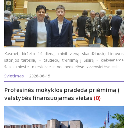
Kasmet, birželio 14 dieną, minit vieną skaudžiausių Lietuvos
istorijos tarpsnių – tautiečių trėmimą į Sibirą – kiekviename
šalies mieste, miestelyje ir net nedidelėse gyvenvietėse vyksta
simboliniai minėjimo renginiai. Šiemet sukanka 85 metai nuo
Švietimas
2026-06-15
pirmojo masinio Lietuvos gy
Profesinės mokyklos pradeda priėmimą į
valstybės finansuojamas vietas
(0)