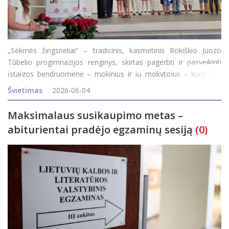
„Sėkmės žingsneliai“ – tradicinis, kasmetinis Rokiškio Juozo
Tūbelio progimnazijos renginys, skirtas pagerbti ir pasveikinti
įstaigos bendruomenę – mokinius ir jų mokytojus – kurie per
praėjusius mokslo metus pasiekė aukštesnių rezultatų ir garsino
Švietimas
2026-06-04
ugdymo
Maksimalaus susikaupimo metas –
abiturientai pradėjo egzaminų sesiją
(0)