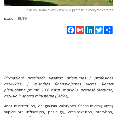
Rokiškio Sirena nuotr. / Rokiškio profesinio mokymo centras
ELTA
Facebook
Gmail
LinkedIn
Twitter
Sh
Pirmadienį prasideda vasaros priėmimas į profesines
mokyklas. Į valstybės finansuojamas vietas šiemet
planuojama priimti 20,6 tūkst. mokinių, pranešė Švietimo,
mokslo ir sporto ministerija (ŠMSM).
Anot ministerijos, daugiausia valstybės finansuojamų vietų
suplanuota inžinerijos, paslaugų, architektūros, statybos,