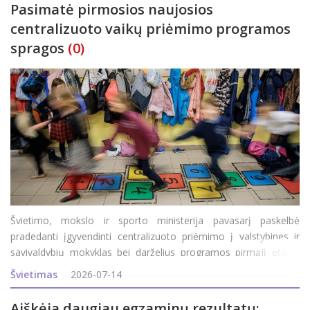
Pasimatė pirmosios naujosios
centralizuoto vaikų priėmimo programos
spragos
(0)
Švietimo, mokslo ir sporto ministerija pavasarį paskelbė
pradedanti įgyvendinti centralizuoto priėmimo į valstybines ir
savivaldybių mokyklas bei darželius programos pirmąjį etapą.
Jame dalyvauja 24-ios šalies savivaldybės (jų sąraše – ir
Švietimas
2026-07-14
Rokiškis), kurių gyventojai
Aiškėja daugiau egzaminų rezultatų: