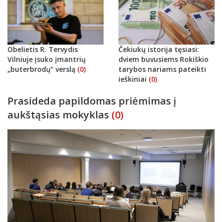
Obelietis R. Tervydis
Čekiukų istorija tęsiasi:
Vilniuje įsuko įmantrių
dviem buvusiems Rokiškio
„buterbrodų“ verslą
(0)
tarybos nariams pateikti
ieškiniai
(0)
Prasideda papildomas priėmimas į
aukštąsias mokyklas
(0)