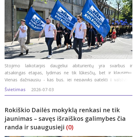
Stojimo laikotarpis daugeliui abiturientų yra svarbus ir
atsakingas etapas, lydimas ne tik lūkesčių, bet ir klausimų.
Vienas dažniausių - kas bus, jei nepavyks patekti į valstybės
finansuojamą studijų vietą? Ar tai reiškia, kad teks atsisakyti
Švietimas
2026-07-03
svajonių studijų? Panevėžio kolegija sako - nebūt
Rokiškio Dailės mokyklą renkasi ne tik
jaunimas – savęs išraiškos galimybes čia
randa ir suaugusieji
(0)