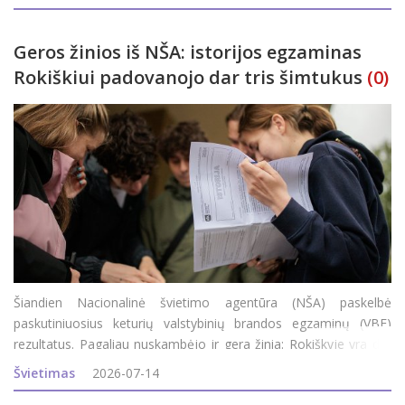
m. rugpjūčio 5 d. – e
Geros žinios iš NŠA: istorijos egzaminas
Rokiškiui padovanojo dar tris šimtukus
(0)
Šiandien Nacionalinė švietimo agentūra (NŠA) paskelbė
paskutiniuosius keturių valstybinių brandos egzaminų (VBE)
rezultatus. Pagaliau nuskambėjo ir gera žinia: Rokiškyje yra dar
trys šimtukai. Rokiškio rajono savivaldybės administracijos
Švietimas
2026-07-14
Švietimo ir