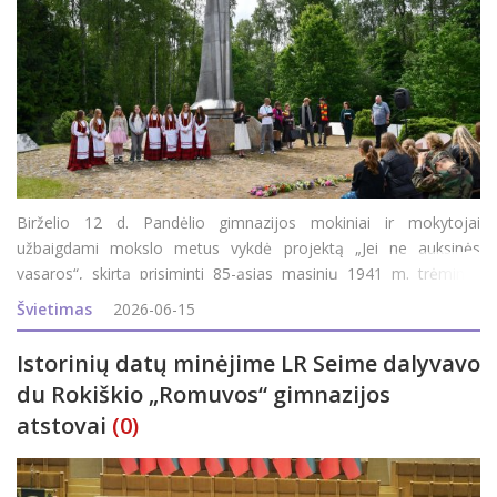
Birželio 12 d. Pandėlio gimnazijos mokiniai ir mokytojai
užbaigdami mokslo metus vykdė projektą „Jei ne auksinės
vasaros“, skirtą prisiminti 85-ąsias masinių 1941 m. trėmimų
metines. Į renginį atvyko A. Smetonos šaulių 5-osios rinktinės
Švietimas
2026-06-15
501 kuopos jaunieji šauliai su vadova
Istorinių datų minėjime LR Seime dalyvavo
du Rokiškio „Romuvos“ gimnazijos
atstovai
(0)