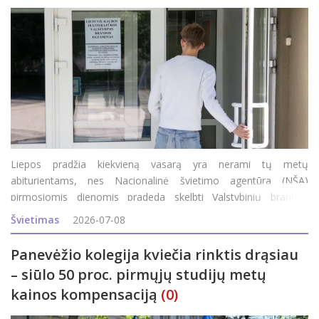
Liepos pradžia kiekvieną vasarą yra nerami tų metų
abiturientams, nes Nacionalinė švietimo agentūra (NŠA)
pirmosiomis dienomis pradeda skelbti Valstybinių brandos
egzaminų (VBE) rezultatus. Pirmuosius abiturientai sužinojo jau
Švietimas
2026-07-08
vakar: po 14 val. NŠA internetinėje svetainėje pasir
Panevėžio kolegija kviečia rinktis drąsiau
– siūlo 50 proc. pirmųjų studijų metų
kainos kompensaciją
(0)