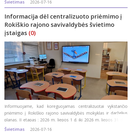
Švietimas
2026-07-16
paskelbimo Roki&s
Informacija dėl centralizuoto priėmimo į
Rokiškio rajono savivaldybės švietimo
įstaigas
(0)
Informuojame, kad koreguojamas centralizuotai vykstančio
priėmimo į Rokiškio rajono savivaldybės mokyklas ir darželius
planas. II etapas : 2026 m. liepos 1 d. iki 2026 m. liepos 31 d. –
prašymų pildymas, koregavimas; 2026 m. rugpjūčio 1 d. iki 2026
Švietimas
2026-07-16