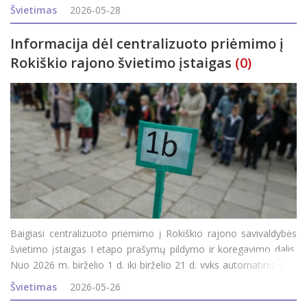
profesorė Valentina Dagienė, Turku universiteto (Suomija)
Švietimas
2026-05-28
doktorantė Marika Parviainen bei Vilniaus universi
Informacija dėl centralizuoto priėmimo į
Rokiškio rajono švietimo įstaigas
(0)
Baigiasi centralizuoto priėmimo į Rokiškio rajono savivaldybės
švietimo įstaigas I etapo prašymų pildymo ir koregavimo dalis.
Nuo 2026 m. birželio 1 d. iki birželio 21 d. vyks automatinis eilių
sudarymas, apskaičiavimas. Nuo 2026 m. birželio 22 d. iki liepos
Švietimas
2026-05-26
12 d. vyks kviet