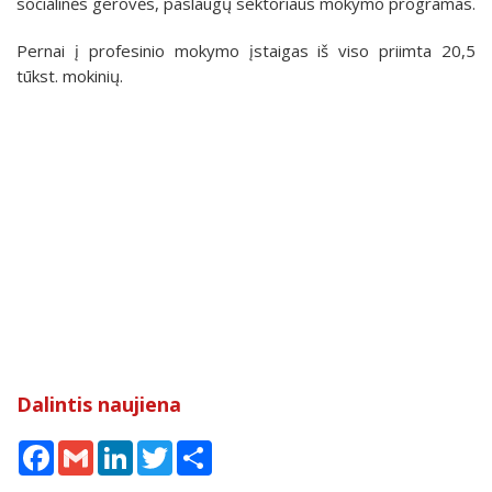
socialinės gerovės, paslaugų sektoriaus mokymo programas.
Pernai į profesinio mokymo įstaigas iš viso priimta 20,5
tūkst. mokinių.
Dalintis naujiena
Facebook
Gmail
LinkedIn
Twitter
Share