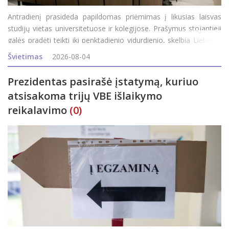
Antradienį prasideda papildomas priėmimas į likusias laisvas
studijų vietas universitetuose ir kolegijose. Prašymus stojantieji
galės pradėti teikti iki penktadienio vidurdienio, skelbia Lietuvos
aukštųjų mokyklų asociacija bendrajam priėmimui organizuoti
Švietimas
2026-08-04
(LAMABPO). Į valstybės finan
Prezidentas pasirašė įstatymą, kuriuo
atsisakoma trijų VBE išlaikymo
reikalavimo
(0)