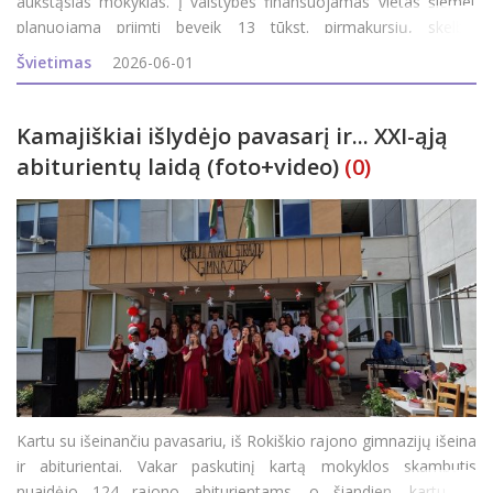
aukštąsias mokyklas. Į valstybės finansuojamas vietas šiemet
planuojama priimti beveik 13 tūkst. pirmakursių, skelbia
Švietimo, mokslo ir sporto ministerija (ŠMSM). „Kviečiu
Švietimas
2026-06-01
stojančiuosius rinktis tas studijas,
Kamajiškiai išlydėjo pavasarį ir... XXI-ąją
abiturientų laidą (foto+video)
(0)
Kartu su išeinančiu pavasariu, iš Rokiškio rajono gimnazijų išeina
ir abiturientai. Vakar paskutinį kartą mokyklos skambutis
nuaidėjo 124 rajono abiturientams, o šiandien, kartu su