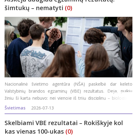
šimtukų – nematyti
(0)
Nacionalinė švietimo agentūra (NŠA) paskelbė dar keleto
Valstybinių brandos egzaminų (VBE) rezultatus. Deja, puikių
žinių šį kartą nebuvo: nei vienoje iš trijų disciplinų – biologijos,
geografijos, verslumo ir ekonomikos – maksimalaus (100)
Švietimas
2026-07-13
egzamino balo Roki&
Skelbiami VBE rezultatai – Rokiškyje kol
kas vienas 100-ukas
(0)