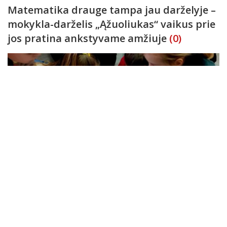
Matematika drauge tampa jau darželyje –
mokykla-darželis „Ąžuoliukas“ vaikus prie
jos pratina ankstyvame amžiuje
(0)
Nuo ankstyvo ryto, vos atmerkiame akis, iki pat vėlyvo vakaro,
kol panyrame į saldų miegą, mūsų gyvenimas kupinas
matematikos. Tai – ne tik abiturientų valstybinių brandos
egzaminų „baubas“, tai – visų amžiaus grupių: nuo pasaulį
Švietimas
2026-05-26
suprasti tik pradedančio mažylio, iki garbaus