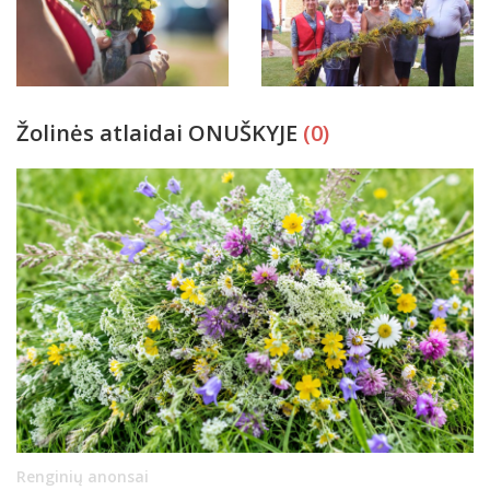
Žolinės atlaidai ONUŠKYJE
(0)
Renginių anonsai