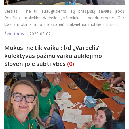
Verslas – ne tik suaugusiems. Tą praėjusią savaitę įrodė
Rokiškio mokyklos-darželio „Ąžuoliukas“ bendruomenė (1-4
klasių mokiniai ir jų mokytojai), pakvietusi į jubiliejinį, penktus
metus iš eilės pavasarį organizuojamą renginį „Verslumo
Švietimas
2026-06-02
miestelis“. Jubil
Mokosi ne tik vaikai: l/d „Varpelis“
kolektyvas pažino vaikų auklėjimo
Slovėnijoje subtilybes
(0)