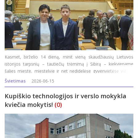
Kasmet, birželio 14 dieną, minit vieną skaudžiausių Lietuvos
istorijos tarpsnių – tautiečių trėmimą į Sibirą – kiekviename
šalies mieste, miestelyje ir net nedidelėse gyvenvietėse vyksta
simboliniai minėjimo renginiai. Šiemet sukanka 85 metai nuo
Švietimas
2026-06-15
pirmojo masinio Lietuvos gy
Kupiškio technologijos ir verslo mokykla
kviečia mokytis!
(0)