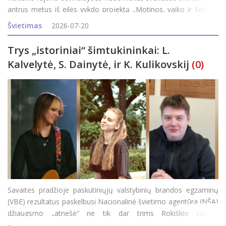
antrus metus iš eilės vykdo projektą „Motinos, vaiko ir šeimos
sveikatos stiprinimas“ ir rajono šeimas kviečia dalyvauti
Švietimas
2026-07-20
programoj
Trys „istoriniai“ šimtukininkai: L.
Kalvelytė, S. Dainytė, ir K. Kulikovskij
(0)
Savaitės pradžioje paskutiniųjų valstybinių brandos egzaminų
(VBE) rezultatus paskelbusi Nacionalinė švietimo agentūra (NŠA)
džiaugsmo „atnešė“ ne tik dar trims Rokiškio rajono
abiturientams, bet ir visam rajonui, nes iki šių rezultatų