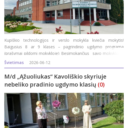
Kupiškio technologijos ir verslo mokykla kviečia mokytis!
Baigusius 8 ar 9 klases – pagrindinio ugdymo programa
(prašymai pildomi mokykloje) Besimokančius savo mokyklos /
gimnazijos 11-12 (III-IV) klasėse - profesinio mokymo modulis.
Švietimas
2026-06-12
Baigusius 10 klasių ir įgijusius pagr
M/d „Ąžuoliukas“ Kavoliškio skyriuje
nebeliko pradinio ugdymo klasių
(0)