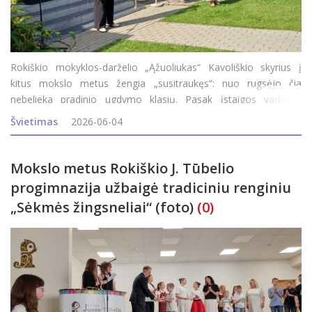
Rokiškio mokyklos-darželio „Ąžuoliukas“ Kavoliškio skyrius į
kitus mokslo metus žengia „susitraukęs“: nuo rugsėjo čia
nebelieka pradinio ugdymo klasių. Pasak įstaigos vadovės
Romualdos Cegelskienės, mintys, kad skyriuje gali nebelikti
Švietimas
2026-06-04
pradinio ugdymo klasių, jų
Mokslo metus Rokiškio J. Tūbelio
progimnazija užbaigė tradiciniu renginiu
„Sėkmės žingsneliai“ (foto)
(0)