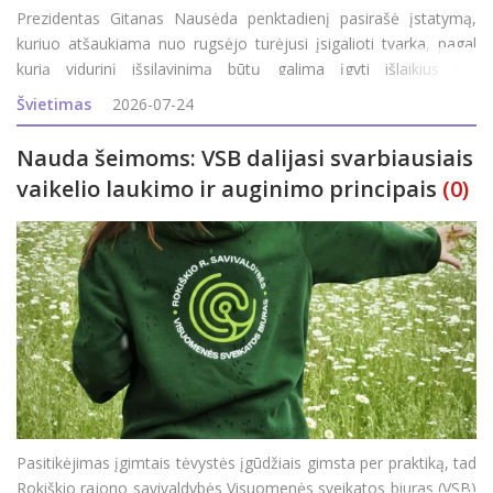
Prezidentas Gitanas Nausėda penktadienį pasirašė įstatymą,
kuriuo atšaukiama nuo rugsėjo turėjusi įsigalioti tvarka, pagal
kurią vidurinį išsilavinimą būtų galima įgyti išlaikius tris
valstybinius brandos egzaminus. Apie tai penktadienį patvirtino
Švietimas
2026-07-24
Prezidentūra.&nb
Nauda šeimoms: VSB dalijasi svarbiausiais
vaikelio laukimo ir auginimo principais
(0)
Pasitikėjimas įgimtais tėvystės įgūdžiais gimsta per praktiką, tad
Rokiškio rajono savivaldybės Visuomenės sveikatos biuras (VSB)