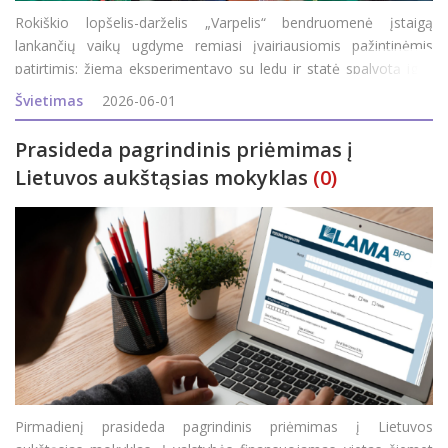
Rokiškio lopšelis-darželis „Varpelis“ bendruomenė įstaigą
lankančių vaikų ugdyme remiasi įvairiausiomis pažintinėmis
patirtimis: žiemą eksperimentavo su ledu ir statė spalvotą iglu,
pavasarį įstaigoje patys išperino dvi dešimtis viščiukų, o kiek
Švietimas
2026-06-01
kasdien
Prasideda pagrindinis priėmimas į
Lietuvos aukštąsias mokyklas
(0)
Pirmadienį prasideda pagrindinis priėmimas į Lietuvos