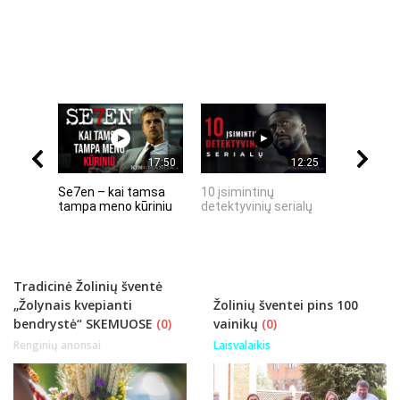
17:50
12:25
Se7en – kai tamsa
10 įsimintinų
10 įtempt
tampa meno kūriniu
detektyvinių serialų
stingdanč
istorijų
Tradicinė Žolinių šventė
„Žolynais kvepianti
Žolinių šventei pins 100
bendrystė“ SKEMUOSE
(0)
vainikų
(0)
Renginių anonsai
Laisvalaikis