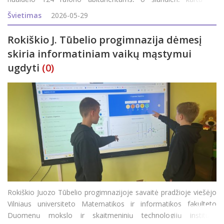
išeinančiu pavasariu, XXI-ąją gimnazijos dvyliktokų laidą į
Švietimas
2026-05-29
gyvenimą i&scaron
Rokiškio J. Tūbelio progimnazija dėmesį
skiria informatiniam vaikų mąstymui
ugdyti
(0)
Rokiškio Juozo Tūbelio progimnazijoje savaitė pradžioje viešėjo
Vilniaus universiteto Matematikos ir informatikos fakulteto
Duomenų mokslo ir skaitmeninių technologijų instituto