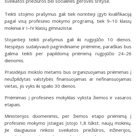
sveikatos priežiūros bei socialinės gerovės srityse.
Teikti stojimo prašymus gali tiek norintieji įgyti kvalifikaciją
pagal visą profesinio mokymo programą, tiek 9–10 klasių
mokiniai ir I–IV klasių gimnazistai.
Stojantieji teikti prašymus gali iki rugpjūčio 10 dienos.
Nespėjus sudalyvauti pagrindiniame priėmime, paraiškas bus
galima teikti per papildomą priėmimą rugpjūčio 24–26
dienomis.
Prasidėjus mokslo metams bus organizuojamas priėmimas į
neužpildytas valstybės finansuojamas ar nefinansuojamas
vietas, jis vyks iki spalio 30 dienos.
Priėmimas į profesines mokyklas vyksta žiemos ir vasaros
etapais.
Ministerijos duomenimis, per žiemos etapo priėmimą į
profesinio mokymo įstaigas įstojo 1,8 tūkst. naujų mokinių.
Jie daugiausia rinkosi sveikatos priežiūros, inžinerijos,