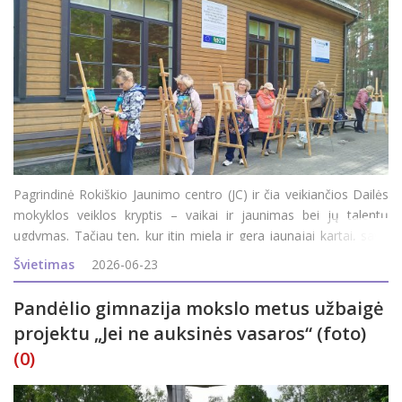
Pagrindinė Rokiškio Jaunimo centro (JC) ir čia veikiančios Dailės
mokyklos veiklos kryptis – vaikai ir jaunimas bei jų talentų
ugdymas. Tačiau ten, kur itin miela ir gera jaunajai kartai, savo
vietą randa ir suaugusieji. JC direktorė Inga Vagonė pasidžiaugė,
Švietimas
2026-06-23
kad šiais metais siūl
Pandėlio gimnazija mokslo metus užbaigė
projektu „Jei ne auksinės vasaros“ (foto)
(0)