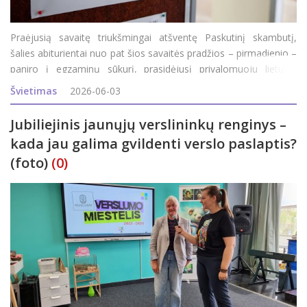
Praėjusią savaitę triukšmingai atšventę Paskutinį skambutį,
šalies abiturientai nuo pat šios savaitės pradžios – pirmadienio –
paniro į egzaminų sūkurį, prasidėjusį privalomuoju lietuvių
kalbos ir literatūros egzaminu. Šiandien abiturientai laikė geogra
Švietimas
2026-06-03
Jubiliejinis jaunųjų verslininkų renginys –
kada jau galima gvildenti verslo paslaptis?
(foto)
(0)